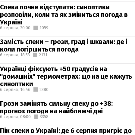
Спека почне відступати: синоптики
розповіли, коли та як зміниться погода в
Україні
6 серпня,
20:00
1059
Замість спеки – грози, град і шквали: де і
коли погіршиться погода
6 серпня,
18:53
2131
Українці фіксують +50 градусів на
"домашніх" термометрах: що на це кажуть
синоптики
6 серпня,
16:46
2380
Грози замінять сильну спеку до +38:
прогноз погоди на найближчі дні
6 серпня,
08:00
3358
Пік спеки в Україні: де 6 серпня пригріє до