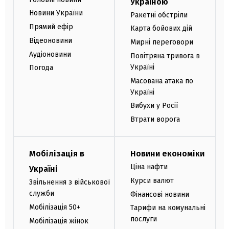
Україною
Новини України
Ракетні обстріли
Прямий ефір
Карта бойових дій
Відеоновини
Мирні переговори
Аудіоновини
Повітряна тривога в
Україні
Погода
Масована атака по
Україні
Вибухи у Росії
Втрати ворога
Мобілізація в
Новини економіки
Ціна нафти
Україні
Курси валют
Звільнення з військової
служби
Фінансові новини
Мобілізація 50+
Тарифи на комунальні
послуги
Мобілізація жінок