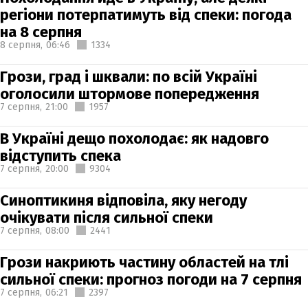
регіони потерпатимуть від спеки: погода
на 8 серпня
8 серпня,
06:46
1334
Грози, град і шквали: по всій Україні
оголосили штормове попередження
7 серпня,
21:00
1957
В Україні дещо похолодає: як надовго
відступить спека
7 серпня,
20:00
9304
Синоптикиня відповіла, яку негоду
очікувати після сильної спеки
7 серпня,
08:00
2441
Грози накриють частину областей на тлі
сильної спеки: прогноз погоди на 7 серпня
7 серпня,
06:21
2397