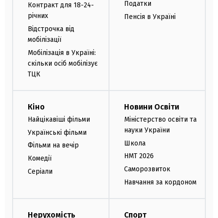
Податки
Контракт для 18-24-
річних
Пенсія в Україні
Відстрочка від
мобілізації
Мобілізація в Україні:
скільки осіб мобілізує
ТЦК
Кіно
Новини Освіти
Найцікавіші фільми
Міністерство освіти та
науки України
Українські фільми
Школа
Фільми на вечір
НМТ 2026
Комедії
Саморозвиток
Серіали
Навчання за кордоном
Нерухомість
Спорт