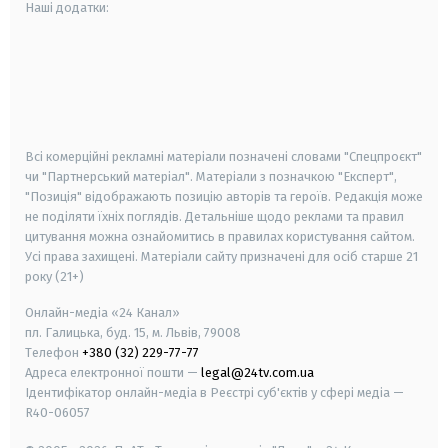
Наші додатки:
android
apple
smart tv
samsung smart tv
Всі комерційні рекламні матеріали позначені словами "Спецпроєкт"
чи "Партнерський матеріал". Матеріали з позначкою "Експерт",
"Позиція" відображають позицію авторів та героїв. Редакція може
не поділяти їхніх поглядів. Детальніше щодо реклами та правил
цитування можна ознайомитись в правилах користування сайтом.
Усі права захищені.
Матеріали сайту призначені для осіб старше
21
року (21+)
Онлайн-медіа «24 Канал»
пл. Галицька, буд. 15, м. Львів, 79008
Телефон
+380 (32) 229-77-77
Адреса електронної пошти —
legal@24tv.com.ua
Ідентифікатор онлайн-медіа в Реєстрі суб'єктів у сфері медіа —
R40-06057