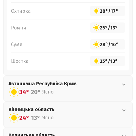
Охтирка
28°
/
17°
Ромни
25°
/
13°
Суми
28°
/
16°
Шостка
25°
/
13°
Автономна Республіка Крим
34°
20°
Ясно
Вінницька
область
24°
13°
Ясно
Волинська
область