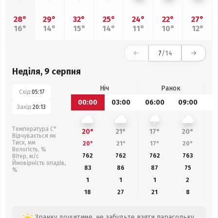
28°
29°
32°
25°
24°
22°
27°
16°
14°
15°
14°
11°
10°
12°
7
/14
Неділя, 9 серпня
Ніч
Ранок
Схід:
05:17
00:00
03:00
06:00
09:00
1
Захід:
20:13
Температура С°
20°
21°
17°
20°
Відчувається як
Тиск, мм
20°
21°
17°
20°
Вологість, %
762
762
762
763
Вітер, м/с
Ймовірність опадів,
83
86
87
75
%
1
1
1
2
18
27
21
8
Зранку дощитиме, не забудьте взяти парасольку.