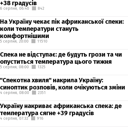
+38 градусів
6 серпня,
06:40
842
На Україну чекає пік африканської спеки:
коли температури стануть
комфортнішими
5 серпня,
20:00
11510
Спека не відступає: де будуть грози та чи
опуститься температура цього тижня
5 серпня,
08:00
1325
"Спекотна хвиля" накрила Україну:
синоптик розповів, коли очікуються зміни
4 серпня,
08:00
2351
Україну накриває африканська спека: де
температура сягне +39 градусів
4 серпня,
07:32
916