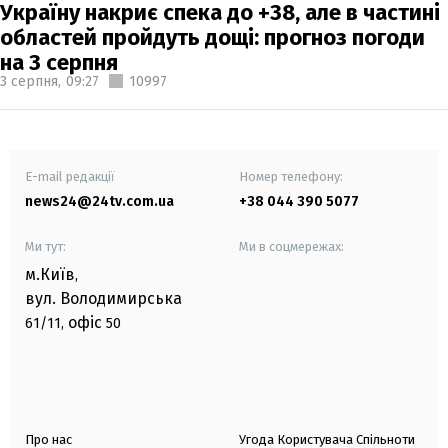
Україну накриє спека до +38, але в частині
областей пройдуть дощі: прогноз погоди
на 3 серпня
3 серпня,
09:27
10997
E-mail редакції
Номер телефону:
news24@24tv.com.ua
+38 044 390 5077
Ми тут:
Ми в соцмережах:
м.Київ
,
вул. Володимирська
офіс
61/11,
50
Про нас
Угода Користувача Спільноти