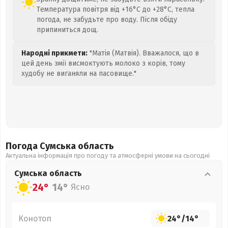
Температура повітря від +16°C до +28°C, тепла
погода, не забудьте про воду. Після обіду
припиниться дощ.
Народні прикмети:
"Матія (Матвія). Вважалося, що в
цей день змії висмоктують молоко з корів, тому
худобу не виганяли на пасовище."
Погода Сумська
область
Актуальна інформація про погоду та атмосферні умови на сьогодні
Сумська
область
24°
14°
Ясно
Конотоп
24°
/
14°