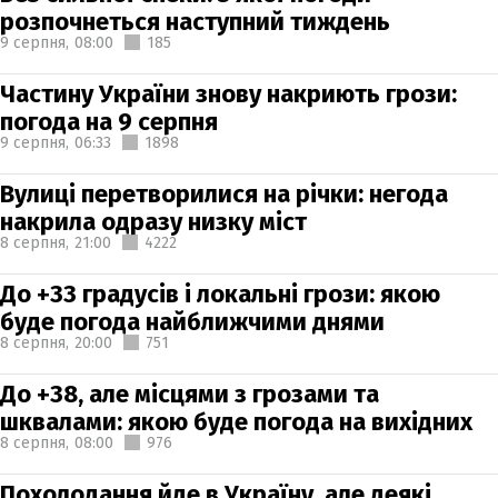
розпочнеться наступний тиждень
9 серпня,
08:00
185
Частину України знову накриють грози:
погода на 9 серпня
9 серпня,
06:33
1898
Вулиці перетворилися на річки: негода
накрила одразу низку міст
8 серпня,
21:00
4222
До +33 градусів і локальні грози: якою
буде погода найближчими днями
8 серпня,
20:00
751
До +38, але місцями з грозами та
шквалами: якою буде погода на вихідних
8 серпня,
08:00
976
Похолодання йде в Україну, але деякі