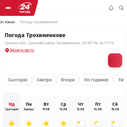
24 Канал
Погода Трохименкове
Погода Трохименкове
Сумська обл., Сумський район, Трохименкове, 50.98°Пн, 34.73°Сх
Змінити місто
Сьогодні
Завтра
Вчора
По годинах
Тиж
Нд
Пн
Вт
Ср
Чт
Пт
Сб
Сьогодні
Завтра
11.08
12.08
13.08
14.08
15.08