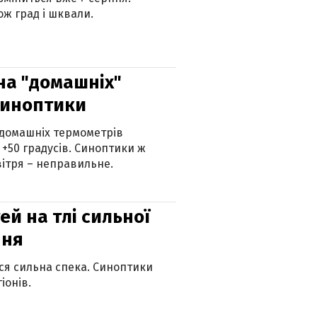
ж град і шквали.
 на "домашніх"
синоптики
 домашніх термометрів
 +50 градусів. Синоптики ж
ітря – неправильне.
й на тлі сильної
пня
ься сильна спека. Синоптики
іонів.