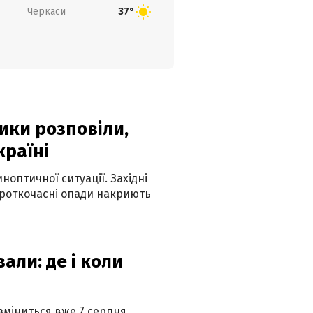
Черкаси
37°
ики розповіли,
країні
оптичної ситуації. Західні
ороткочасні опади накриють
вали: де і коли
 зміниться вже 7 серпня.