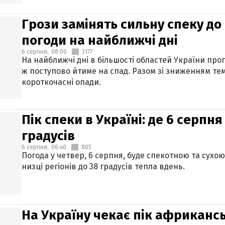
Грози замінять сильну спеку до 
погоди на найближчі дні
6 серпня,
08:00
3177
На найближчі дні в більшості областей України про
ж поступово йтиме на спад. Разом зі зниженням те
короткочасні опади.
Пік спеки в Україні: де 6 серпня
градусів
6 серпня,
06:40
805
Погода у четвер, 6 серпня, буде спекотною та сухо
низці регіонів до 38 градусів тепла вдень.
На Україну чекає пік африкансь