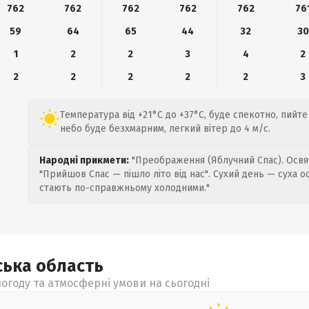
762
762
762
762
762
76
59
64
65
44
32
30
1
2
2
3
4
2
2
2
2
2
2
3
Температура від +21°C до +37°C, буде спекотно, пийт
небо буде безхмарним, легкий вітер до 4 м/с.
Народні прикмети:
"Преображення (Яблучний Спас). Освяч
"Прийшов Спас — пішло літо від нас". Сухий день — суха о
стають по-справжньому холодними."
ська
область
огоду та атмосферні умови на сьогодні