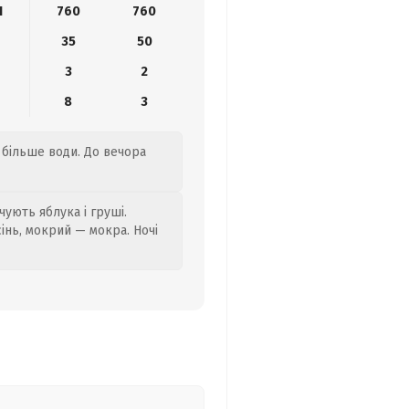
1
760
760
35
50
3
2
8
3
е більше води. До вечора
ують яблука і груші.
сінь, мокрий — мокра. Ночі