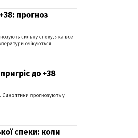
+38: прогноз
гнозують сильну спеку, яка все
мператури очікуються
 пригріє до +38
ю. Синоптики прогнозують у
кої спеки: коли