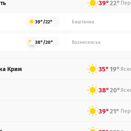
39°
22°
ть
Пер
39°
/
22°
Баштанка
38°
/
20°
Вознесенськ
35°
19°
ка Крим
Ясн
38°
20°
Ясн
39°
21°
Пер