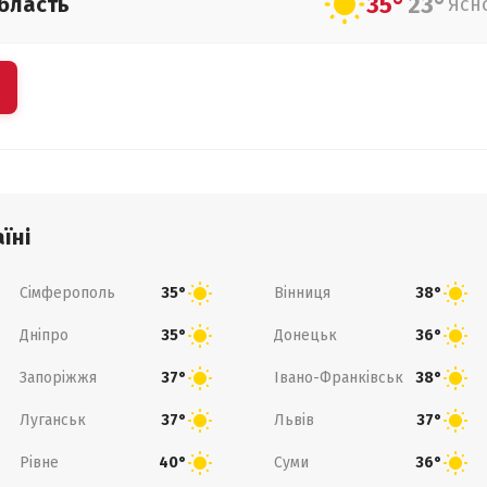
35°
23°
бласть
Ясн
їні
Сімферополь
Вінниця
35°
38°
Дніпро
Донецьк
35°
36°
Запоріжжя
Івано-Франківськ
37°
38°
Луганськ
Львів
37°
37°
Рівне
Суми
40°
36°