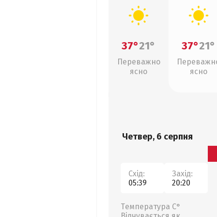
37°
21°
37°
21°
Переважно
Переважн
ясно
ясно
Четвер, 6 серпня
Схід:
Захід:
05:39
20:20
Температура С°
Відчувається як