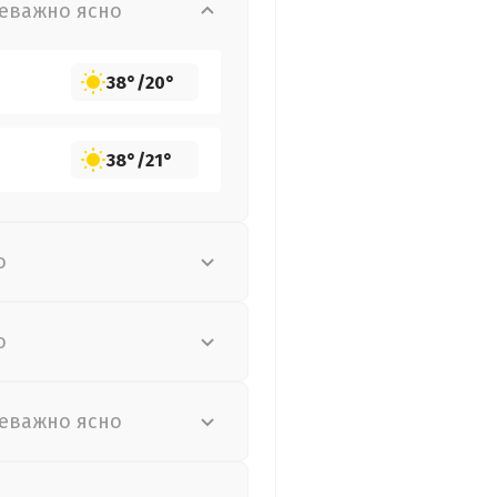
еважно ясно
38°
/
20°
38°
/
21°
о
о
еважно ясно