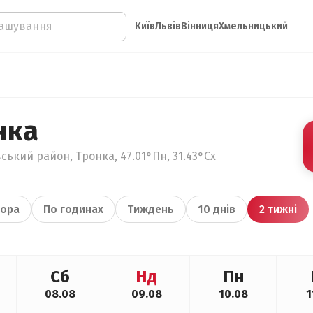
Київ
Львів
Вінниця
Хмельницький
нка
ський район, Тронка, 47.01°Пн, 31.43°Сх
ора
По годинах
Тиждень
10 днів
2 тижні
Сб
Нд
Пн
08.08
09.08
10.08
1