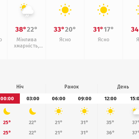
38°
22°
33°
20°
31°
17°
34
о
Мінлива
Ясно
Ясно
хмарність,
слабкий дощ
Ніч
Ранок
День
00:00
03:00
06:00
09:00
12:00
15:
25°
22°
21°
31°
35°
37
25°
22°
21°
31°
36°
37