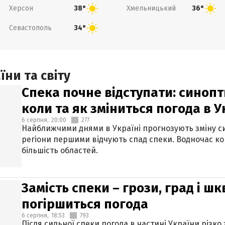
Херсон
Хмельницький
38°
36°
Севастополь
34°
ни та світу
Спека почне відступати: синопт
коли та як зміниться погода в У
6 серпня,
20:00
277
Найближчими днями в Україні прогнозують зміну син
регіони першими відчують спад спеки. Водночас к
більшість областей.
Замість спеки – грози, град і шк
погіршиться погода
6 серпня,
18:53
793
Після сильної спеки погода в частині України різко