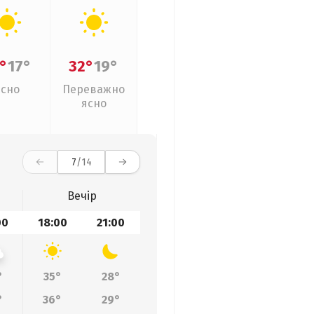
°
17°
32°
19°
Ясно
Переважно
ясно
7
/14
Вечір
00
18:00
21:00
°
35°
28°
°
36°
29°