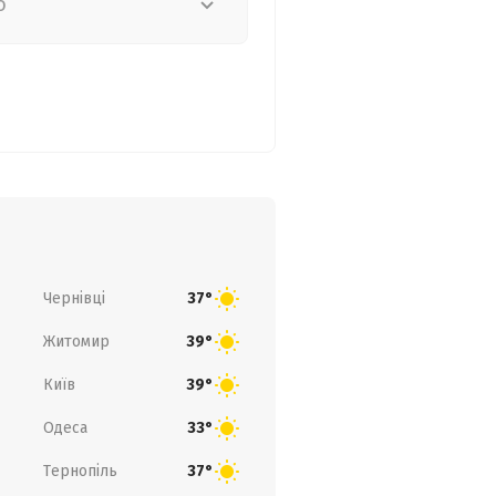
о
Чернівці
37°
Житомир
39°
Київ
39°
Одеса
33°
Тернопіль
37°