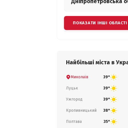
Дніпропетровська
о
ПОКАЗАТИ ІНШІ ОБЛАСТІ
Найбільші міста в Укра
Миколаїв
39°
Луцьк
39°
Ужгород
39°
Кропивницький
38°
Полтава
35°