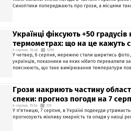
Синоптики попереджають про грози, а місцями тако
Українці фіксують +50 градусів
термометрах: що на це кажуть 
6 серпня,
16:46
1299
У четвер, 6 серпня, мережею стали ширитись фото
українців, показники на яких нібито перевалили за
пояснюють, що таке вимірювання температури пов
Грози накриють частину областе
спеки: прогноз погоди на 7 сер
6 серпня,
15:54
335
У п'ятницю, 7 серпня, в Україні подекуди утримаєт
прогнозують мінливу хмарність та опади у низці рег