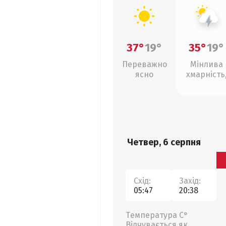
37°
19°
35°
19°
Переважно
Мінлива
ясно
хмарність
грози
Четвер, 6 серпня
Схід:
Захід:
05:47
20:38
Температура С°
Відчувається як