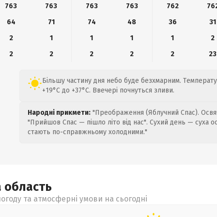
763
763
763
763
762
76
64
71
74
48
36
31
2
1
1
1
1
2
2
2
2
2
2
23
Більшу частину дня небо буде безхмарним. Температу
+19°C до +37°C. Ввечері почнуться зливи.
Народні прикмети:
"Преображення (Яблучний Спас). Освяч
"Прийшов Спас — пішло літо від нас". Сухий день — суха о
стають по-справжньому холодними."
а
область
огоду та атмосферні умови на сьогодні