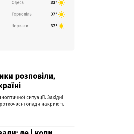
Одеса
33°
Тернопіль
37°
Черкаси
37°
ики розповіли,
країні
оптичної ситуації. Західні
ороткочасні опади накриють
вали: де і коли