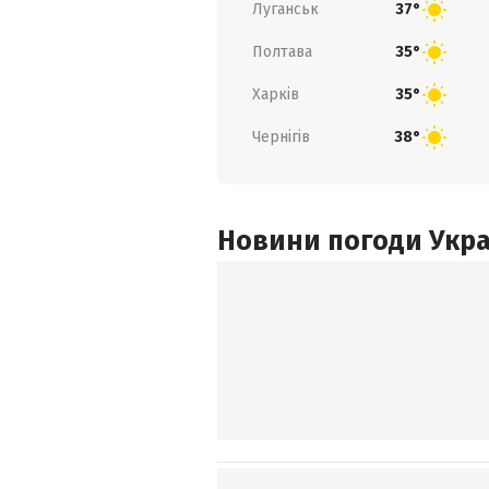
Луганськ
37°
Полтава
35°
Харків
35°
Чернігів
38°
Новини погоди Украї