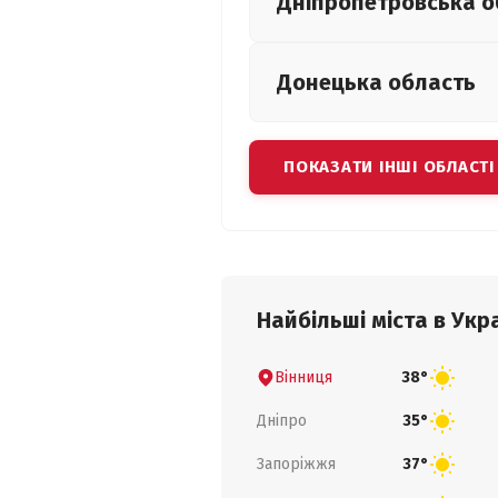
Дніпропетровська
о
Донецька
область
ПОКАЗАТИ ІНШІ ОБЛАСТІ
Найбільші міста в Укра
Вінниця
38°
Дніпро
35°
Запоріжжя
37°