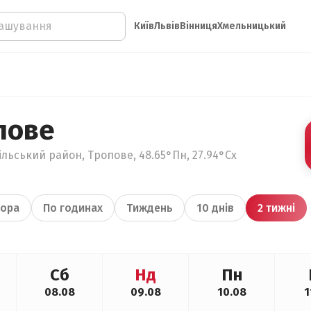
Київ
Львів
Вінниця
Хмельницький
пове
ільський район, Тропове, 48.65°Пн, 27.94°Сх
ора
По годинах
Тиждень
10 днів
2 тижні
Сб
Нд
Пн
08.08
09.08
10.08
1