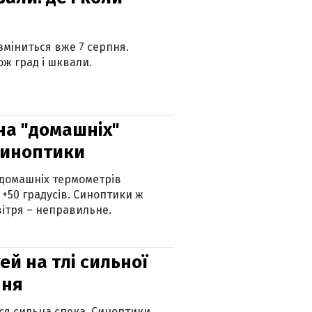
 зміниться вже 7 серпня.
ж град і шквали.
 на "домашніх"
синоптики
 домашніх термометрів
 +50 градусів. Синоптики ж
ітря – неправильне.
й на тлі сильної
пня
ься сильна спека. Синоптики