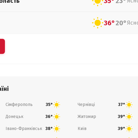
35°
23°
бласть
Ясн
36°
20°
Ясн
їні
Сімферополь
Чернівці
35°
37°
Донецьк
Житомир
36°
39°
Івано-Франківськ
Київ
38°
39°