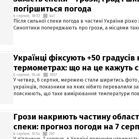
погіршиться погода
6 серпня,
18:53
441
Після сильної спеки погода в частині України різко
Синоптики попереджають про грози, а місцями тако
Українці фіксують +50 градусів
термометрах: що на це кажуть 
6 серпня,
16:46
1007
У четвер, 6 серпня, мережею стали ширитись фото
українців, показники на яких нібито перевалили за
пояснюють, що таке вимірювання температури пов
Грози накриють частину областе
спеки: прогноз погоди на 7 сер
6 серпня,
15:54
287
У п'ятницю, 7 серпня, в Україні подекуди утримаєт