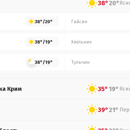
38°
20°
Ясн
38°
/
20°
Гайсин
38°
/
19°
Хмільник
38°
/
19°
Тульчин
35°
19°
ка Крим
Ясн
39°
21°
Пер