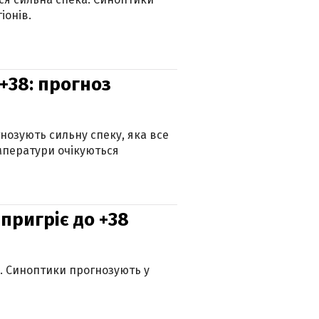
іонів.
+38: прогноз
гнозують сильну спеку, яка все
мператури очікуються
 пригріє до +38
ю. Синоптики прогнозують у