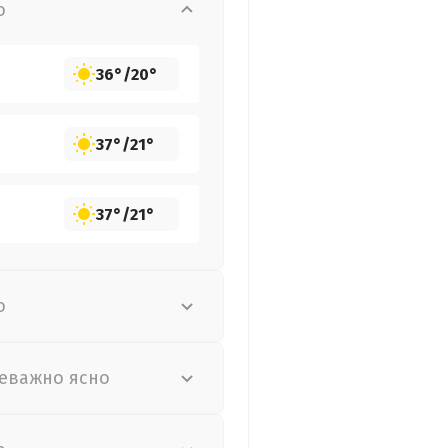
о
36°
/
20°
37°
/
21°
37°
/
21°
о
еважно ясно