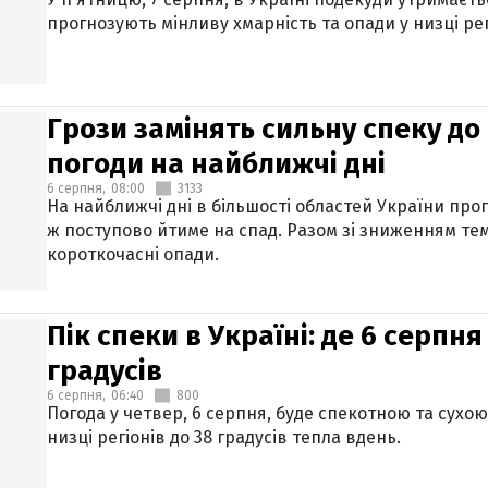
прогнозують мінливу хмарність та опади у низці рег
Грози замінять сильну спеку до 
погоди на найближчі дні
6 серпня,
08:00
3133
На найближчі дні в більшості областей України про
ж поступово йтиме на спад. Разом зі зниженням те
короткочасні опади.
Пік спеки в Україні: де 6 серпня
градусів
6 серпня,
06:40
800
Погода у четвер, 6 серпня, буде спекотною та сухо
низці регіонів до 38 градусів тепла вдень.