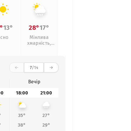
°
13°
28°
17°
Ясно
Мінлива
хмарність,
зливи
7
/14
Вечір
00
18:00
21:00
°
35°
27°
°
38°
29°