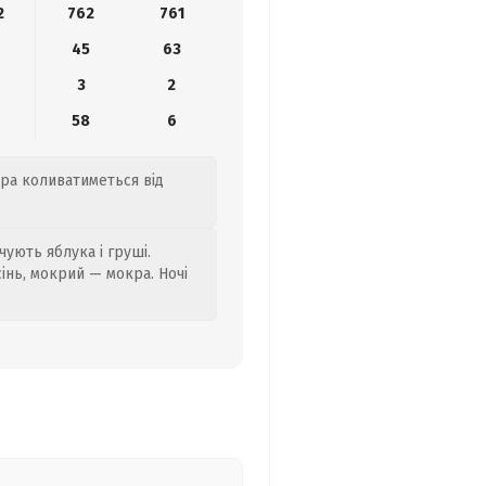
2
762
761
45
63
3
2
58
6
ра коливатиметься від
ують яблука і груші.
сінь, мокрий — мокра. Ночі