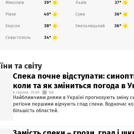
Миколаїв
Львів
39°
37°
Рівне
Суми
40°
36°
Херсон
Хмельницький
38°
36°
Севастополь
34°
ни та світу
Спека почне відступати: синопт
коли та як зміниться погода в У
6 серпня,
20:00
126
Найближчими днями в Україні прогнозують зміну син
регіони першими відчують спад спеки. Водночас к
більшість областей.
Замість спеки – грози, град і шк