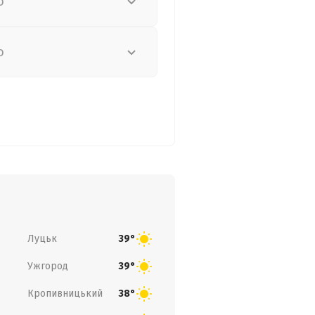
о
о
Луцьк
39°
Ужгород
39°
Кропивницький
38°