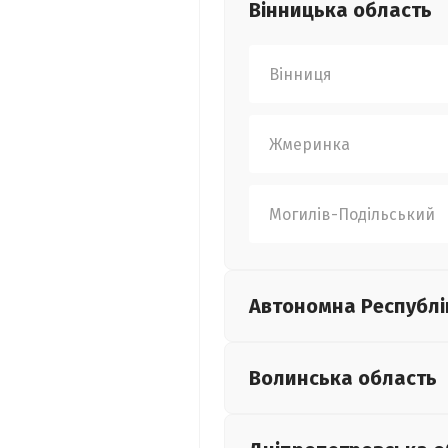
Вінницька
область
Вінниця
Жмеринка
Могилів-Подільський
Автономна Республі
Волинська
область