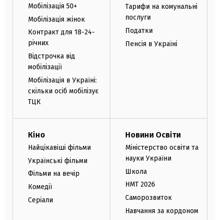
Мобілізація 50+
Тарифи на комунальні
послуги
Мобілізація жінок
Податки
Контракт для 18-24-
річних
Пенсія в Україні
Відстрочка від
мобілізації
Мобілізація в Україні:
скільки осіб мобілізує
ТЦК
Кіно
Новини Освіти
Найцікавіші фільми
Міністерство освіти та
науки України
Українські фільми
Школа
Фільми на вечір
НМТ 2026
Комедії
Саморозвиток
Серіали
Навчання за кордоном