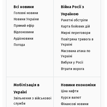
Всі новини
Війна Росії з
Головні новини
Україною
Новини України
Ракетні обстріли
Прямий ефір
Карта бойових дій
Відеоновини
Мирні переговори
Аудіоновини
Повітряна тривога в
Україні
Погода
Масована атака по
Україні
Вибухи у Росії
Втрати ворога
Мобілізація в
Новини економіки
Ціна нафти
Україні
Курси валют
Звільнення з військової
служби
Фінансові новини