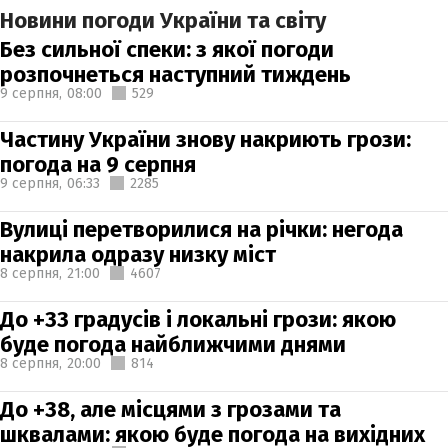
Новини погоди України та світу
Без сильної спеки: з якої погоди
розпочнеться наступний тиждень
9 серпня,
08:00
529
Частину України знову накриють грози:
погода на 9 серпня
9 серпня,
06:33
2285
Вулиці перетворилися на річки: негода
накрила одразу низку міст
8 серпня,
21:00
4607
До +33 градусів і локальні грози: якою
буде погода найближчими днями
8 серпня,
20:00
814
До +38, але місцями з грозами та
шквалами: якою буде погода на вихідних