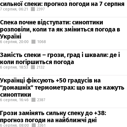
сильної спеки: прогноз погоди на 7 серпня
7 серпня,
06:21
2397
Спека почне відступати: синоптики
розповіли, коли та як зміниться погода в
Україні
6 серпня,
20:00
1068
Замість спеки – грози, град і шквали: де і
коли погіршиться погода
6 серпня,
18:53
2132
Українці фіксують +50 градусів на
"домашніх" термометрах: що на це кажуть
синоптики
6 серпня,
16:46
2387
Грози замінять сильну спеку до +38:
прогноз погоди на найближчі дні
6 серпня,
08:00
3361