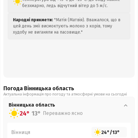
безхмарно, ледь відчутний вітер до 5 м/с.
Народні прикмети:
"Матія (Матвія). Вважалося, що в
цей день змії висмоктують молоко з корів, тому
худобу не виганяли на пасовище."
Погода Вінницька
область
Актуальна інформація про погоду та атмосферні умови на сьогодні
Вінницька
область
24°
13°
Переважно ясно
Вінниця
24°
/
13°