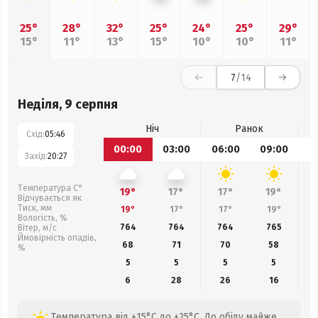
25°
28°
32°
25°
24°
25°
29°
15°
11°
13°
15°
10°
10°
11°
7
/14
Неділя, 9 серпня
Ніч
Ранок
Схід:
05:46
00:00
03:00
06:00
09:00
1
Захід:
20:27
Температура С°
19°
17°
17°
19°
Відчувається як
Тиск, мм
19°
17°
17°
19°
Вологість, %
764
764
764
765
Вітер, м/с
Ймовірність опадів,
68
71
70
58
%
5
5
5
5
6
28
26
16
Температура від +15°C до +25°C. До обіду майже