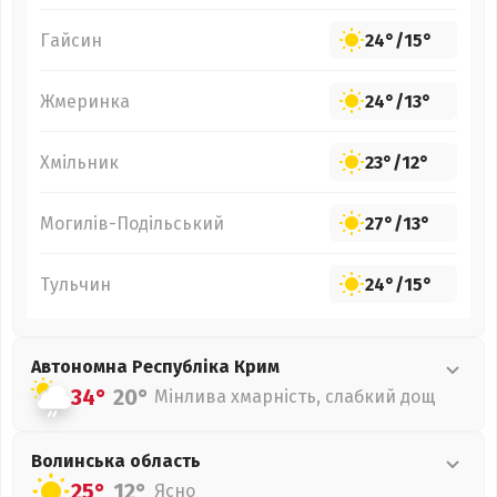
Гайсин
24°
/
15°
Жмеринка
24°
/
13°
Хмільник
23°
/
12°
Могилів-Подільський
27°
/
13°
Тульчин
24°
/
15°
Автономна Республіка Крим
34°
20°
Мінлива хмарність, слабкий дощ
Волинська
область
25°
12°
Ясно