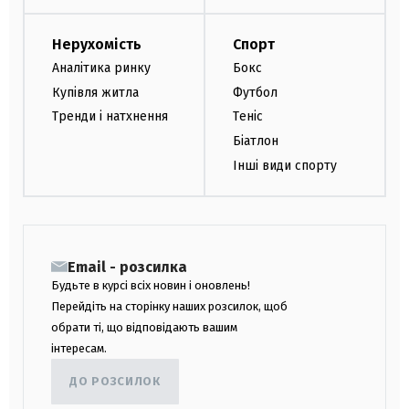
Нерухомість
Спорт
Аналітика ринку
Бокс
Купівля житла
Футбол
Тренди і натхнення
Теніс
Біатлон
Інші види спорту
Email - розсилка
Будьте в курсі всіх новин і оновлень!
Перейдіть на сторінку наших розсилок, щоб
обрати ті, що відповідають вашим
інтересам.
ДО РОЗСИЛОК