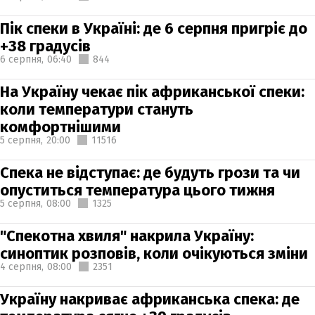
Пік спеки в Україні: де 6 серпня пригріє до
+38 градусів
6 серпня,
06:40
844
На Україну чекає пік африканської спеки:
коли температури стануть
комфортнішими
5 серпня,
20:00
11516
Спека не відступає: де будуть грози та чи
опуститься температура цього тижня
5 серпня,
08:00
1325
"Спекотна хвиля" накрила Україну:
синоптик розповів, коли очікуються зміни
4 серпня,
08:00
2351
Україну накриває африканська спека: де