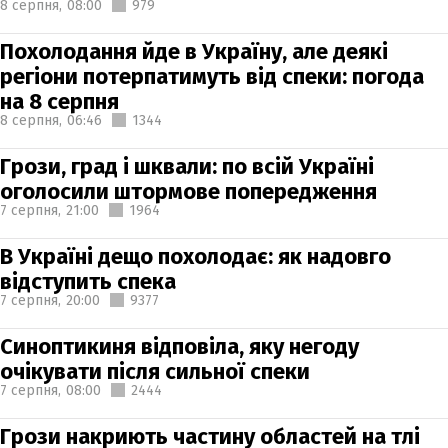
8 серпня,
08:00
979
Похолодання йде в Україну, але деякі
регіони потерпатимуть від спеки: погода
на 8 серпня
8 серпня,
06:46
1344
Грози, град і шквали: по всій Україні
оголосили штормове попередження
7 серпня,
21:00
1964
В Україні дещо похолодає: як надовго
відступить спека
7 серпня,
20:00
9377
Синоптикиня відповіла, яку негоду
очікувати після сильної спеки
7 серпня,
08:00
2444
Грози накриють частину областей на тлі