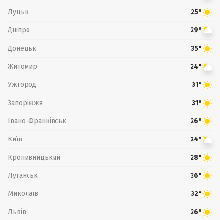
Луцьк
25°
Дніпро
29°
Донецьк
35°
Житомир
24°
Ужгород
31°
Запоріжжя
31°
Івано-Франківськ
26°
Київ
24°
Кропивницький
28°
Луганськ
36°
Миколаїв
32°
Львів
26°