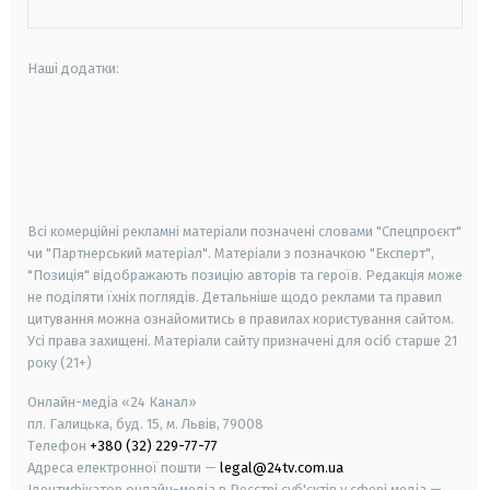
Наші додатки:
android
apple
smart tv
samsung smart tv
Всі комерційні рекламні матеріали позначені словами "Спецпроєкт"
чи "Партнерський матеріал". Матеріали з позначкою "Експерт",
"Позиція" відображають позицію авторів та героїв. Редакція може
не поділяти їхніх поглядів. Детальніше щодо реклами та правил
цитування можна ознайомитись в правилах користування сайтом.
Усі права захищені.
Матеріали сайту призначені для осіб старше
21
року (21+)
Онлайн-медіа «24 Канал»
пл. Галицька, буд. 15, м. Львів, 79008
Телефон
+380 (32) 229-77-77
Адреса електронної пошти —
legal@24tv.com.ua
Ідентифікатор онлайн-медіа в Реєстрі суб'єктів у сфері медіа —