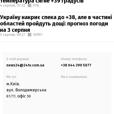
температура сягне +39 градусів
4 серпня,
07:32
918
Україну накриє спека до +38, але в частині
областей пройдуть дощі: прогноз погоди
на 3 серпня
3 серпня,
09:27
10997
E-mail редакції
Номер телефону:
news24@24tv.com.ua
+38 044 390 5077
Ми тут:
Ми в соцмережах:
м.Київ
,
вул. Володимирська
офіс
61/11,
50