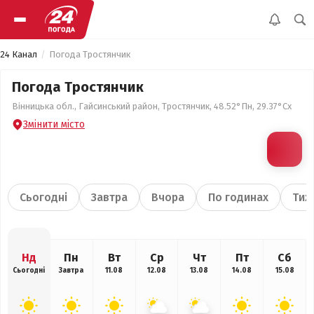
24 Канал
Погода Тростянчик
Погода Тростянчик
Вінницька обл., Гайсинський район, Тростянчик, 48.52°Пн, 29.37°Сх
Змінити місто
Сьогодні
Завтра
Вчора
По годинах
Тиж
Нд
Пн
Вт
Ср
Чт
Пт
Сб
Сьогодні
Завтра
11.08
12.08
13.08
14.08
15.08