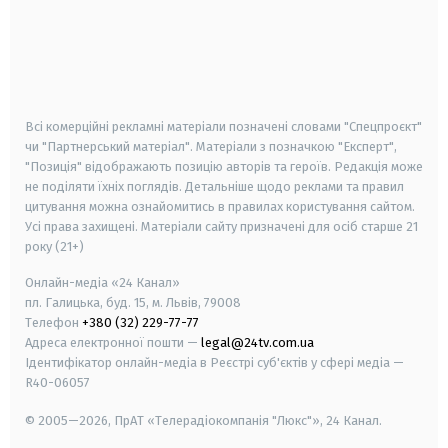
android
apple
smart tv
samsung smart tv
Всі комерційні рекламні матеріали позначені словами "Спецпроєкт"
чи "Партнерський матеріал". Матеріали з позначкою "Експерт",
"Позиція" відображають позицію авторів та героїв. Редакція може
не поділяти їхніх поглядів. Детальніше щодо реклами та правил
цитування можна ознайомитись в правилах користування сайтом.
Усі права захищені.
Матеріали сайту призначені для осіб старше
21
року (21+)
Онлайн-медіа «24 Канал»
пл. Галицька, буд. 15, м. Львів, 79008
Телефон
+380 (32) 229-77-77
Адреса електронної пошти —
legal@24tv.com.ua
Ідентифікатор онлайн-медіа в Реєстрі суб'єктів у сфері медіа —
R40-06057
© 2005—2026,
ПрАТ «Телерадіокомпанія "Люкс"», 24 Канал.