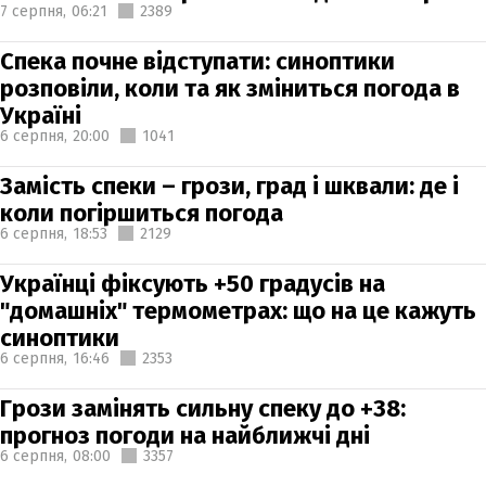
7 серпня,
06:21
2389
Спека почне відступати: синоптики
розповіли, коли та як зміниться погода в
Україні
6 серпня,
20:00
1041
Замість спеки – грози, град і шквали: де і
коли погіршиться погода
6 серпня,
18:53
2129
Українці фіксують +50 градусів на
"домашніх" термометрах: що на це кажуть
синоптики
6 серпня,
16:46
2353
Грози замінять сильну спеку до +38:
прогноз погоди на найближчі дні
6 серпня,
08:00
3357