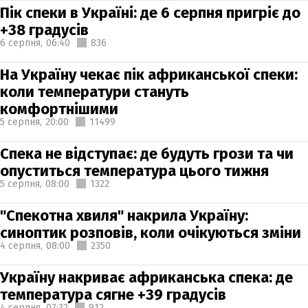
Пік спеки в Україні: де 6 серпня пригріє до
+38 градусів
6 серпня,
06:40
836
На Україну чекає пік африканської спеки:
коли температури стануть
комфортнішими
5 серпня,
20:00
11499
Спека не відступає: де будуть грози та чи
опуститься температура цього тижня
5 серпня,
08:00
1322
"Спекотна хвиля" накрила Україну:
синоптик розповів, коли очікуються зміни
4 серпня,
08:00
2350
Україну накриває африканська спека: де
температура сягне +39 градусів
4 серпня,
07:32
912