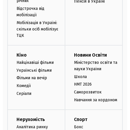
річних
Пенсія в Україні
Відстрочка від
мобілізації
Мобілізація в Україні:
скільки осіб мобілізує
ТЦК
Кіно
Новини Освіти
Найцікавіші фільми
Міністерство освіти та
науки України
Українські фільми
Школа
Фільми на вечір
НМТ 2026
Комедії
Саморозвиток
Серіали
Навчання за кордоном
Нерухомість
Спорт
Аналітика ринку
Бокс