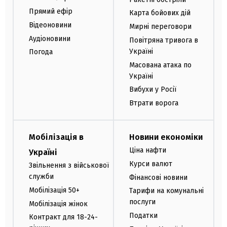
Прямий ефір
Карта бойових дій
Відеоновини
Мирні переговори
Аудіоновини
Повітряна тривога в
Україні
Погода
Масована атака по
Україні
Вибухи у Росії
Втрати ворога
Мобілізація в
Новини економіки
Ціна нафти
Україні
Курси валют
Звільнення з військової
служби
Фінансові новини
Мобілізація 50+
Тарифи на комунальні
послуги
Мобілізація жінок
Податки
Контракт для 18-24-