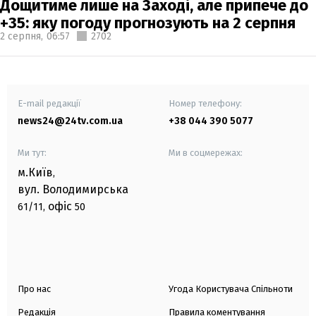
Дощитиме лише на Заході, але припече до
+35: яку погоду прогнозують на 2 серпня
2 серпня,
06:57
2702
E-mail редакції
Номер телефону:
news24@24tv.com.ua
+38 044 390 5077
Ми тут:
Ми в соцмережах:
м.Київ
,
вул. Володимирська
офіс
61/11,
50
Про нас
Угода Користувача Спільноти
Редакція
Правила коментування