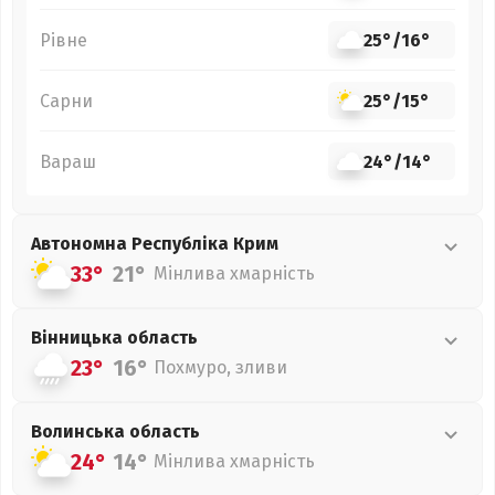
Рівне
25°
/
16°
Сарни
25°
/
15°
Вараш
24°
/
14°
Автономна Республіка Крим
33°
21°
Мінлива хмарність
Вінницька
область
23°
16°
Похмуро, зливи
Волинська
область
24°
14°
Мінлива хмарність