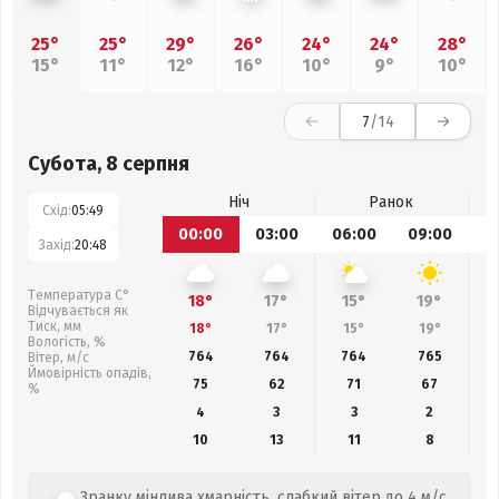
25°
25°
29°
26°
24°
24°
28°
15°
11°
12°
16°
10°
9°
10°
7
/14
Субота, 8 серпня
Ніч
Ранок
Схід:
05:49
00:00
03:00
06:00
09:00
1
Захід:
20:48
Температура С°
18°
17°
15°
19°
Відчувається як
Тиск, мм
18°
17°
15°
19°
Вологість, %
764
764
764
765
Вітер, м/с
Ймовірність опадів,
75
62
71
67
%
4
3
3
2
10
13
11
8
Зранку мінлива хмарність, слабкий вітер до 4 м/с.