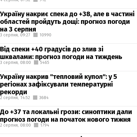
Україну накриє спека до +38, але в частині
областей пройдуть дощі: прогноз погоди
на 3 серпня
3 серпня,
09:27
10990
Від спеки +40 градусів до злив зі
шквалами: прогноз погоди на тиждень
3 серпня,
08:00
5465
Україну накрив "тепловий купол": у 5
регіонах зафіксували температурні
рекорди
2 серпня,
14:52
3684
До +37 та локальні грози: синоптики дали
прогноз погоди на початок нового тижня
2 серпня,
08:00
1794