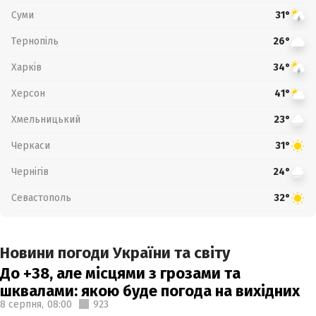
Суми
31°
Тернопіль
26°
Харків
34°
Херсон
41°
Хмельницький
23°
Черкаси
31°
Чернігів
24°
Севастополь
32°
Новини погоди України та світу
До +38, але місцями з грозами та
шквалами: якою буде погода на вихідних
8 серпня,
08:00
923