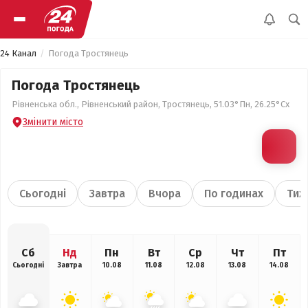
24 Канал
Погода Тростянець
Погода Тростянець
Рівненська обл., Рівненський район, Тростянець, 51.03°Пн, 26.25°Сх
Змінити місто
Сьогодні
Завтра
Вчора
По годинах
Тиж
Сб
Нд
Пн
Вт
Ср
Чт
Пт
Сьогодні
Завтра
10.08
11.08
12.08
13.08
14.08