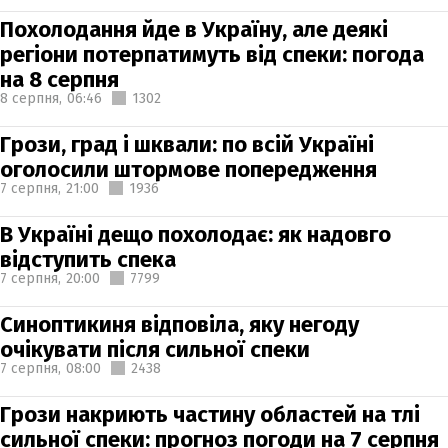
Похолодання йде в Україну, але деякі
регіони потерпатимуть від спеки: погода
на 8 серпня
8 серпня,
06:46
1302
Грози, град і шквали: по всій Україні
оголосили штормове попередження
7 серпня,
21:00
1936
В Україні дещо похолодає: як надовго
відступить спека
7 серпня,
20:00
7799
Синоптикиня відповіла, яку негоду
очікувати після сильної спеки
7 серпня,
08:00
2438
Грози накриють частину областей на тлі
сильної спеки: прогноз погоди на 7 серпня