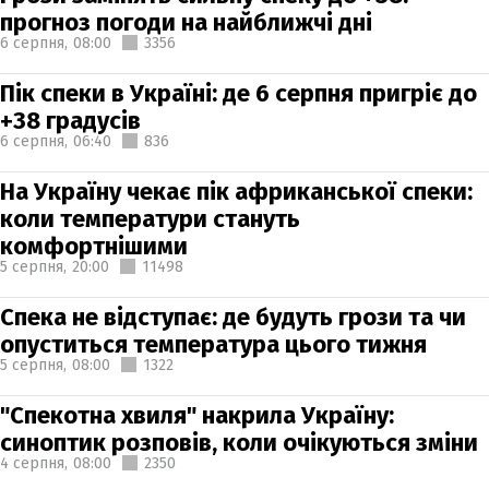
прогноз погоди на найближчі дні
6 серпня,
08:00
3356
Пік спеки в Україні: де 6 серпня пригріє до
+38 градусів
6 серпня,
06:40
836
На Україну чекає пік африканської спеки:
коли температури стануть
комфортнішими
5 серпня,
20:00
11498
Спека не відступає: де будуть грози та чи
опуститься температура цього тижня
5 серпня,
08:00
1322
"Спекотна хвиля" накрила Україну:
синоптик розповів, коли очікуються зміни
4 серпня,
08:00
2350