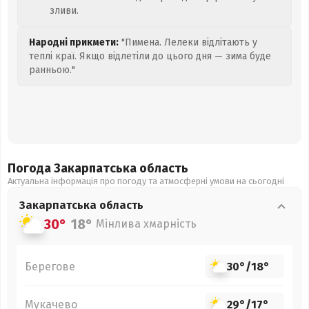
зливи.
Народні прикмети:
"Пимена. Лелеки відлітають у
теплі краї. Якщо відлетіли до цього дня — зима буде
ранньою."
Погода Закарпатська
область
Актуальна інформація про погоду та атмосферні умови на сьогодні
Закарпатська
область
30°
18°
Мінлива хмарність
Берегове
30°
/
18°
Мукачево
29°
/
17°