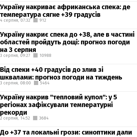
Україну накриває африканська спека: де
температура сягне +39 градусів
4 серпня,
07:32
912
Україну накриє спека до +38, але в частині
областей пройдуть дощі: прогноз погоди
на 3 серпня
3 серпня,
09:27
10988
Від спеки +40 градусів до злив зі
шквалами: прогноз погоди на тиждень
3 серпня,
08:00
5464
Україну накрив "тепловий купол": у 5
регіонах зафіксували температурні
рекорди
2 серпня,
14:52
3684
До +37 та локальні грози: синоптики дали