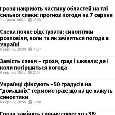
Грози накриють частину областей на тлі
сильної спеки: прогноз погоди на 7 серпня
7 серпня,
06:21
2388
Спека почне відступати: синоптики
розповіли, коли та як зміниться погода в
Україні
6 серпня,
20:00
1037
Замість спеки – грози, град і шквали: де і
коли погіршиться погода
6 серпня,
18:53
2127
Українці фіксують +50 градусів на
"домашніх" термометрах: що на це кажуть
синоптики
6 серпня,
16:46
2350
Грози замінять сильну спеку до +38: