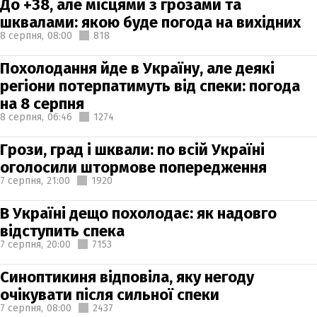
До +38, але місцями з грозами та
шквалами: якою буде погода на вихідних
8 серпня,
08:00
818
Похолодання йде в Україну, але деякі
регіони потерпатимуть від спеки: погода
на 8 серпня
8 серпня,
06:46
1274
Грози, град і шквали: по всій Україні
оголосили штормове попередження
7 серпня,
21:00
1920
В Україні дещо похолодає: як надовго
відступить спека
7 серпня,
20:00
7153
Синоптикиня відповіла, яку негоду
очікувати після сильної спеки
7 серпня,
08:00
2437