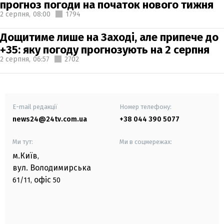
прогноз погоди на початок нового тижня
2 серпня,
08:00
1794
Дощитиме лише на Заході, але припече до
+35: яку погоду прогнозують на 2 серпня
2 серпня,
06:57
2702
E-mail редакції
Номер телефону:
news24@24tv.com.ua
+38 044 390 5077
Ми тут:
Ми в соцмережах:
м.Київ
,
вул. Володимирська
офіс
61/11,
50