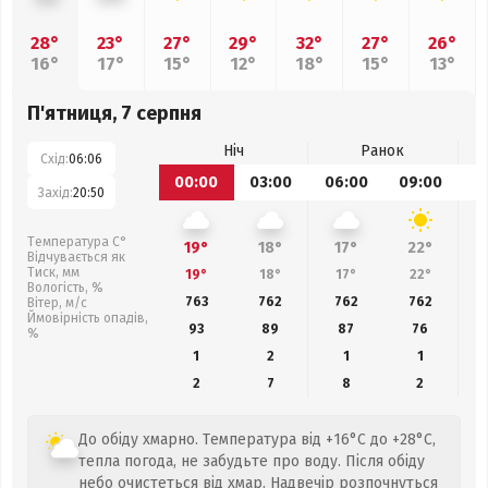
28°
23°
27°
29°
32°
27°
26°
16°
17°
15°
12°
18°
15°
13°
П'ятниця, 7 серпня
Ніч
Ранок
Схід:
06:06
00:00
03:00
06:00
09:00
1
Захід:
20:50
Температура С°
19°
18°
17°
22°
Відчувається як
Тиск, мм
19°
18°
17°
22°
Вологість, %
763
762
762
762
Вітер, м/с
Ймовірність опадів,
93
89
87
76
%
1
2
1
1
2
7
8
2
До обіду хмарно. Температура від +16°C до +28°C,
тепла погода, не забудьте про воду. Після обіду
небо очистеться від хмар. Надвечір розпочнуться