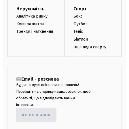
Нерухомість
Спорт
Аналітика ринку
Бокс
Купівля житла
Футбол
Тренди і натхнення
Теніс
Біатлон
Інші види спорту
Email - розсилка
Будьте в курсі всіх новин і оновлень!
Перейдіть на сторінку наших розсилок, щоб
обрати ті, що відповідають вашим
інтересам.
ДО РОЗСИЛОК