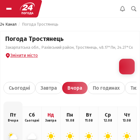
24 Канал
Погода Тростянець
Погода Тростянець
Закарпатська обл., Рахівський район, Тростянець, 48.17°Пн, 24.27°Сх
Змінити місто
Сьогодні
Завтра
Вчора
По годинах
Тиж
Пт
Сб
Нд
Пн
Вт
Ср
Чт
Вчора
Сьогодні
Завтра
10.08
11.08
12.08
13.08