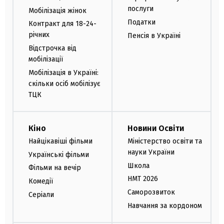
послуги
Мобілізація жінок
Податки
Контракт для 18-24-
річних
Пенсія в Україні
Відстрочка від
мобілізації
Мобілізація в Україні:
скільки осіб мобілізує
ТЦК
Кіно
Новини Освіти
Найцікавіші фільми
Міністерство освіти та
науки України
Українські фільми
Школа
Фільми на вечір
НМТ 2026
Комедії
Саморозвиток
Серіали
Навчання за кордоном