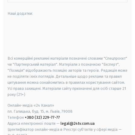
Наші додатки:
android
apple
smart tv
samsung smart tv
Всі комерційні рекламні матеріали позначені словами "Спецпроєкт"
чи "Партнерський матеріал". Матеріали з позначкою "Експерт",
"Позиція" відображають позицію авторів та героїв. Редакція може
не поділяти їхніх поглядів. Детальніше щодо реклами та правил
цитування можна ознайомитись в правилах користування сайтом.
Усі права захищені.
Матеріали сайту призначені для осіб старше
21
року (21+)
Онлайн-медіа «24 Канал»
пл. Галицька, буд. 15, м. Львів, 79008
Телефон
+380 (32) 229-77-77
Адреса електронної пошти —
legal@24tv.com.ua
Ідентифікатор онлайн-медіа в Реєстрі суб'єктів у сфері медіа —