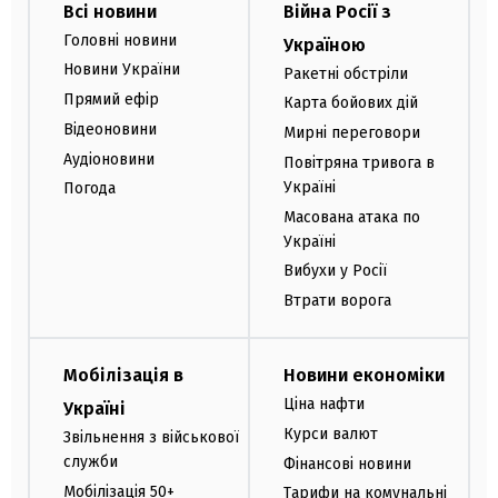
Всі новини
Війна Росії з
Головні новини
Україною
Новини України
Ракетні обстріли
Прямий ефір
Карта бойових дій
Відеоновини
Мирні переговори
Аудіоновини
Повітряна тривога в
Україні
Погода
Масована атака по
Україні
Вибухи у Росії
Втрати ворога
Мобілізація в
Новини економіки
Ціна нафти
Україні
Курси валют
Звільнення з військової
служби
Фінансові новини
Мобілізація 50+
Тарифи на комунальні