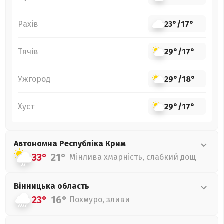
Рахів
23°
/
17°
Тячів
29°
/
17°
Ужгород
29°
/
18°
Хуст
29°
/
17°
Автономна Республіка Крим
33°
21°
Мінлива хмарність, слабкий дощ
Вінницька
область
23°
16°
Похмуро, зливи