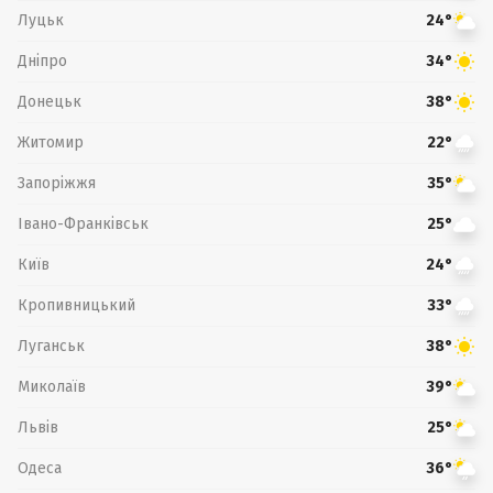
Луцьк
24°
Дніпро
34°
Донецьк
38°
Житомир
22°
Запоріжжя
35°
Івано-Франківськ
25°
Київ
24°
Кропивницький
33°
Луганськ
38°
Миколаїв
39°
Львів
25°
Одеса
36°