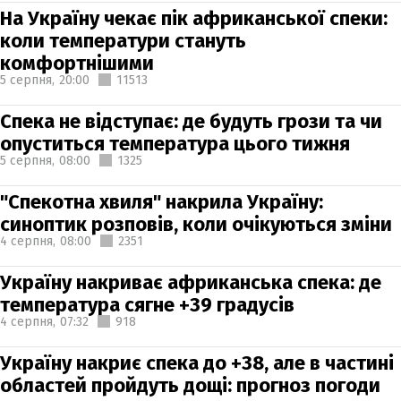
На Україну чекає пік африканської спеки:
коли температури стануть
комфортнішими
5 серпня,
20:00
11513
Спека не відступає: де будуть грози та чи
опуститься температура цього тижня
5 серпня,
08:00
1325
"Спекотна хвиля" накрила Україну:
синоптик розповів, коли очікуються зміни
4 серпня,
08:00
2351
Україну накриває африканська спека: де
температура сягне +39 градусів
4 серпня,
07:32
918
Україну накриє спека до +38, але в частині
областей пройдуть дощі: прогноз погоди