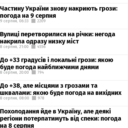
Частину України знову накриють грози:
погода на 9 серпня
9 серпня,
06:33
2209
Вулиці перетворилися на річки: негода
накрила одразу низку міст
8 серпня,
21:00
4556
До +33 градусів і локальні грози: якою
буде погода найближчими днями
8 серпня,
20:00
794
До +38, але місцями з грозами та
шквалами: якою буде погода на вихідних
8 серпня,
08:00
978
Похолодання йде в Україну, але деякі
регіони потерпатимуть від спеки: погода
на 8 серпня