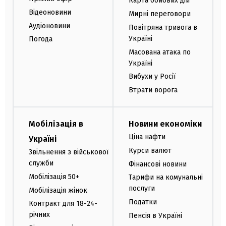
Карта бойових дій
Відеоновини
Мирні переговори
Аудіоновини
Повітряна тривога в
Україні
Погода
Масована атака по
Україні
Вибухи у Росії
Втрати ворога
Мобілізація в
Новини економіки
Ціна нафти
Україні
Курси валют
Звільнення з військової
служби
Фінансові новини
Мобілізація 50+
Тарифи на комунальні
послуги
Мобілізація жінок
Податки
Контракт для 18-24-
річних
Пенсія в Україні