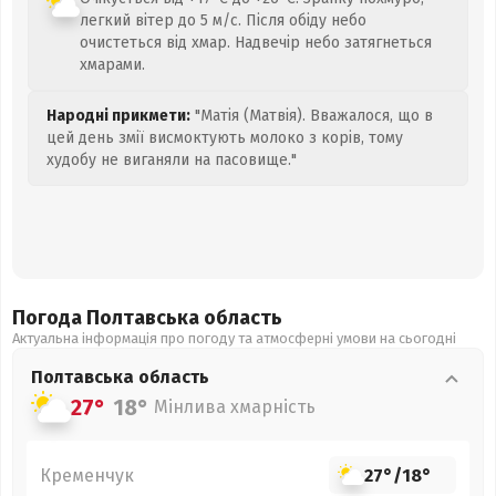
легкий вітер до 5 м/с. Після обіду небо
очистеться від хмар. Надвечір небо затягнеться
хмарами.
Народні прикмети:
"Матія (Матвія). Вважалося, що в
цей день змії висмоктують молоко з корів, тому
худобу не виганяли на пасовище."
Погода Полтавська
область
Актуальна інформація про погоду та атмосферні умови на сьогодні
Полтавська
область
27°
18°
Мінлива хмарність
Кременчук
27°
/
18°