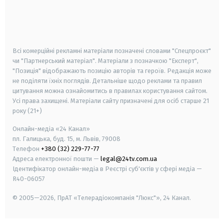
android
apple
smart tv
samsung smart tv
Всі комерційні рекламні матеріали позначені словами "Спецпроєкт"
чи "Партнерський матеріал". Матеріали з позначкою "Експерт",
"Позиція" відображають позицію авторів та героїв. Редакція може
не поділяти їхніх поглядів. Детальніше щодо реклами та правил
цитування можна ознайомитись в правилах користування сайтом.
Усі права захищені.
Матеріали сайту призначені для осіб старше
21
року (21+)
Онлайн-медіа «24 Канал»
пл. Галицька, буд. 15, м. Львів, 79008
Телефон
+380 (32) 229-77-77
Адреса електронної пошти —
legal@24tv.com.ua
Ідентифікатор онлайн-медіа в Реєстрі суб'єктів у сфері медіа —
R40-06057
© 2005—2026,
ПрАТ «Телерадіокомпанія "Люкс"», 24 Канал.