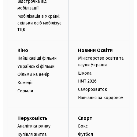
Відстрочка від
мобілізації
Мобілізація в Україні:
скільки осіб мобілізує
ТЦК
Кіно
Новини Освіти
Найцікавіші фільми
Міністерство освіти та
науки України
Українські фільми
Школа
Фільми на вечір
НМТ 2026
Комедії
Саморозвиток
Серіали
Навчання за кордоном
Нерухомість
Спорт
Аналітика ринку
Бокс
Купівля житла
Футбол