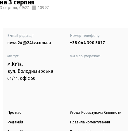
на 3 серпня
3 серпня,
09:27
10997
E-mail редакції
Номер телефону:
news24@24tv.com.ua
+38 044 390 5077
Ми тут:
Ми в соцмережах:
м.Київ
,
вул. Володимирська
офіс
61/11,
50
Про нас
Угода Користувача Спільноти
Редакція
Правила коментування