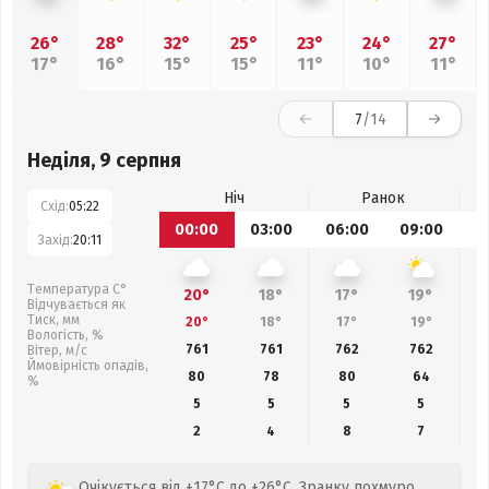
26°
28°
32°
25°
23°
24°
27°
17°
16°
15°
15°
11°
10°
11°
7
/14
Неділя, 9 серпня
Ніч
Ранок
Схід:
05:22
00:00
03:00
06:00
09:00
1
Захід:
20:11
Температура С°
20°
18°
17°
19°
Відчувається як
Тиск, мм
20°
18°
17°
19°
Вологість, %
761
761
762
762
Вітер, м/с
Ймовірність опадів,
80
78
80
64
%
5
5
5
5
2
4
8
7
Очікується від +17°C до +26°C. Зранку похмуро,