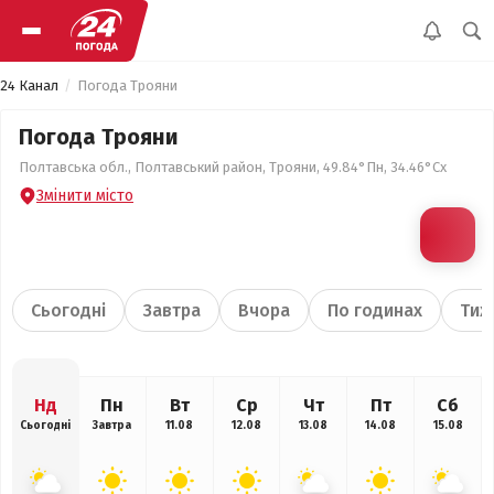
24 Канал
Погода Трояни
Погода Трояни
Полтавська обл., Полтавський район, Трояни, 49.84°Пн, 34.46°Сх
Змінити місто
Сьогодні
Завтра
Вчора
По годинах
Тиж
Нд
Пн
Вт
Ср
Чт
Пт
Сб
Сьогодні
Завтра
11.08
12.08
13.08
14.08
15.08