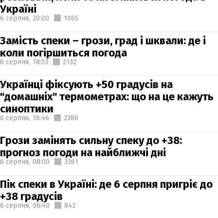
Україні
6 серпня,
20:00
1065
Замість спеки – грози, град і шквали: де і
коли погіршиться погода
6 серпня,
18:53
2132
Українці фіксують +50 градусів на
"домашніх" термометрах: що на це кажуть
синоптики
6 серпня,
16:46
2386
Грози замінять сильну спеку до +38:
прогноз погоди на найближчі дні
6 серпня,
08:00
3361
Пік спеки в Україні: де 6 серпня пригріє до
+38 градусів
6 серпня,
06:40
843