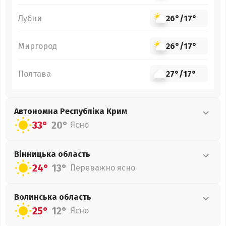
Лубни
26°
/
17°
Миргород
26°
/
17°
Полтава
27°
/
17°
Автономна Республіка Крим
33°
20°
Ясно
Вінницька
область
24°
13°
Переважно ясно
Волинська
область
25°
12°
Ясно