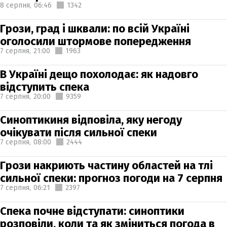
8 серпня,
06:46
1342
Грози, град і шквали: по всій Україні
оголосили штормове попередження
7 серпня,
21:00
1963
В Україні дещо похолодає: як надовго
відступить спека
7 серпня,
20:00
9359
Синоптикиня відповіла, яку негоду
очікувати після сильної спеки
7 серпня,
08:00
2444
Грози накриють частину областей на тлі
сильної спеки: прогноз погоди на 7 серпня
7 серпня,
06:21
2397
Спека почне відступати: синоптики
розповіли, коли та як зміниться погода в