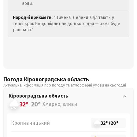
води.
Народні прикмети:
"Пимена. Лелеки відлітають у
теплі краї. Якщо відлетіли до цього дня — зима буде
ранньою."
Погода Кіровоградська
область
Актуальна інформація про погоду та атмосферні умови на сьогодні
Кіровоградська
область
32°
20°
Хмарно, зливи
Кропивницький
32°
/
20°