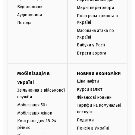
Відеоновини
Мирні переговори
Аудіоновини
Повітряна тривога в
Україні
Погода
Масована атака по
Україні
Вибухи у Росії
Втрати ворога
Мобілізація в
Новини економіки
Ціна нафти
Україні
Курси валют
Звільнення з військової
служби
Фінансові новини
Мобілізація 50+
Тарифи на комунальні
послуги
Мобілізація жінок
Податки
Контракт для 18-24-
річних
Пенсія в Україні