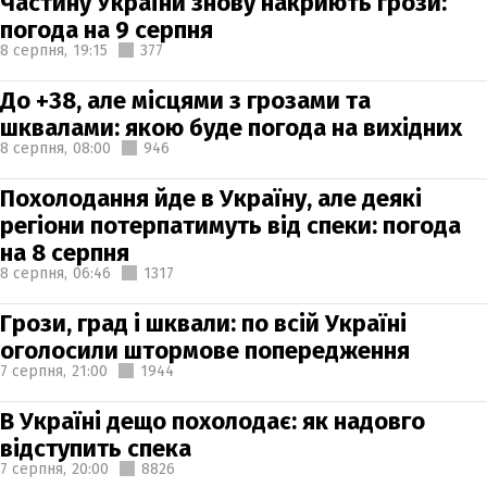
Частину України знову накриють грози:
погода на 9 серпня
8 серпня,
19:15
377
До +38, але місцями з грозами та
шквалами: якою буде погода на вихідних
8 серпня,
08:00
946
Похолодання йде в Україну, але деякі
регіони потерпатимуть від спеки: погода
на 8 серпня
8 серпня,
06:46
1317
Грози, град і шквали: по всій Україні
оголосили штормове попередження
7 серпня,
21:00
1944
В Україні дещо похолодає: як надовго
відступить спека
7 серпня,
20:00
8826