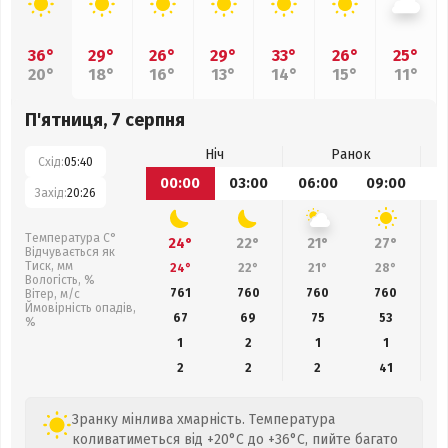
36°
29°
26°
29°
33°
26°
25°
20°
18°
16°
13°
14°
15°
11°
П'ятниця, 7 серпня
Ніч
Ранок
Схід:
05:40
00:00
03:00
06:00
09:00
1
Захід:
20:26
Температура С°
24°
22°
21°
27°
Відчувається як
Тиск, мм
24°
22°
21°
28°
Вологість, %
761
760
760
760
Вітер, м/с
Ймовірність опадів,
67
69
75
53
%
1
2
1
1
2
2
2
41
Зранку мінлива хмарність. Температура
коливатиметься від +20°C до +36°C, пийте багато