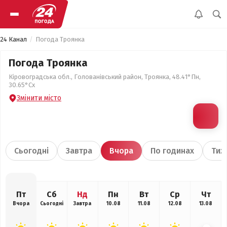
24 Канал
Погода Троянка
Погода Троянка
Кіровоградська обл., Голованівський район, Троянка, 48.41°Пн,
30.65°Сх
Змінити місто
Сьогодні
Завтра
Вчора
По годинах
Тиж
Пт
Сб
Нд
Пн
Вт
Ср
Чт
Вчора
Сьогодні
Завтра
10.08
11.08
12.08
13.08