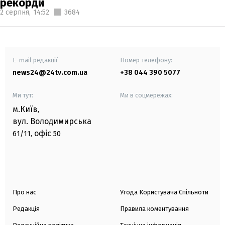
рекорди
2 серпня,
14:52
3684
E-mail редакції
Номер телефону:
news24@24tv.com.ua
+38 044 390 5077
Ми тут:
Ми в соцмережах:
м.Київ
,
вул. Володимирська
офіс
61/11,
50
Про нас
Угода Користувача Спільноти
Редакція
Правила коментування