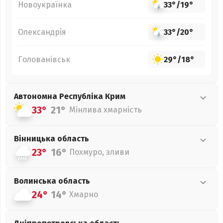
Новоукраїнка
33°
/
19°
Олександрія
33°
/
20°
Голованівськ
29°
/
18°
Автономна Республіка Крим
33°
21°
Мінлива хмарність
Вінницька
область
23°
16°
Похмуро, зливи
Волинська
область
24°
14°
Хмарно