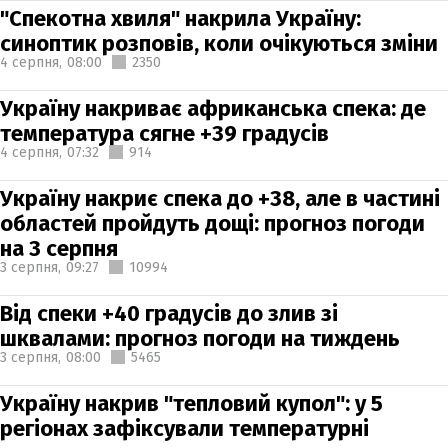
"Спекотна хвиля" накрила Україну:
синоптик розповів, коли очікуються зміни
4 серпня,
08:00
2350
Україну накриває африканська спека: де
температура сягне +39 градусів
4 серпня,
07:32
914
Україну накриє спека до +38, але в частині
областей пройдуть дощі: прогноз погоди
на 3 серпня
3 серпня,
09:27
10994
Від спеки +40 градусів до злив зі
шквалами: прогноз погоди на тиждень
3 серпня,
08:00
5465
Україну накрив "тепловий купол": у 5
регіонах зафіксували температурні