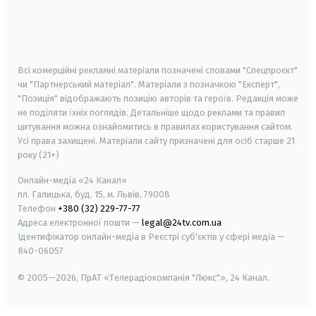
android
apple
smart tv
samsung smart tv
Всі комерційні рекламні матеріали позначені словами "Спецпроєкт"
чи "Партнерський матеріал". Матеріали з позначкою "Експерт",
"Позиція" відображають позицію авторів та героїв. Редакція може
не поділяти їхніх поглядів. Детальніше щодо реклами та правил
цитування можна ознайомитись в правилах користування сайтом.
Усі права захищені.
Матеріали сайту призначені для осіб старше
21
року (21+)
Онлайн-медіа «24 Канал»
пл. Галицька, буд. 15, м. Львів, 79008
Телефон
+380 (32) 229-77-77
Адреса електронної пошти —
legal@24tv.com.ua
Ідентифікатор онлайн-медіа в Реєстрі суб'єктів у сфері медіа —
R40-06057
© 2005—2026,
ПрАТ «Телерадіокомпанія "Люкс"», 24 Канал.