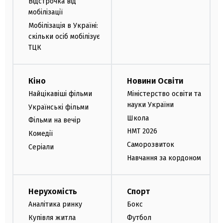
Відстрочка від
мобілізації
Мобілізація в Україні:
скільки осіб мобілізує
ТЦК
Кіно
Новини Освіти
Найцікавіші фільми
Міністерство освіти та
науки України
Українські фільми
Школа
Фільми на вечір
НМТ 2026
Комедії
Саморозвиток
Серіали
Навчання за кордоном
Нерухомість
Спорт
Аналітика ринку
Бокс
Купівля житла
Футбол