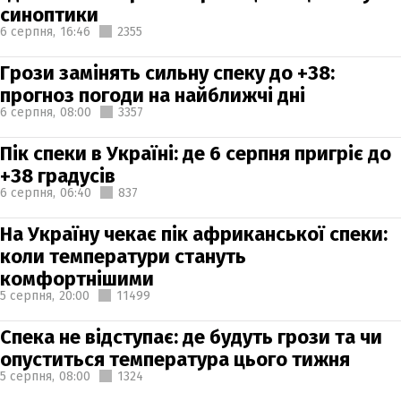
синоптики
6 серпня,
16:46
2355
Грози замінять сильну спеку до +38:
прогноз погоди на найближчі дні
6 серпня,
08:00
3357
Пік спеки в Україні: де 6 серпня пригріє до
+38 градусів
6 серпня,
06:40
837
На Україну чекає пік африканської спеки:
коли температури стануть
комфортнішими
5 серпня,
20:00
11499
Спека не відступає: де будуть грози та чи
опуститься температура цього тижня
5 серпня,
08:00
1324