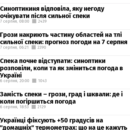
Синоптикиня відповіла, яку негоду
очікувати після сильної спеки
7 серпня,
08:00
2439
Грози накриють частину областей на тлі
сильної спеки: прогноз погоди на 7 серпня
7 серпня,
06:21
2390
Спека почне відступати: синоптики
розповіли, коли та як зміниться погода в
Україні
6 серпня,
20:00
1043
Замість спеки – грози, град і шквали: де і
коли погіршиться погода
6 серпня,
18:53
2129
Українці фіксують +50 градусів на
"домашніх" термометрах: що на це кажуть