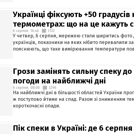
Українці фіксують +50 градусів
термометрах: що на це кажуть 
6 серпня,
16:46
2132
У четвер, 6 серпня, мережею стали ширитись фото
українців, показники на яких нібито перевалили за
пояснюють, що таке вимірювання температури пов
Грози замінять сильну спеку до 
погоди на найближчі дні
6 серпня,
08:00
3296
На найближчі дні в більшості областей України про
ж поступово йтиме на спад. Разом зі зниженням те
короткочасні опади.
Пік спеки в Україні: де 6 серпня