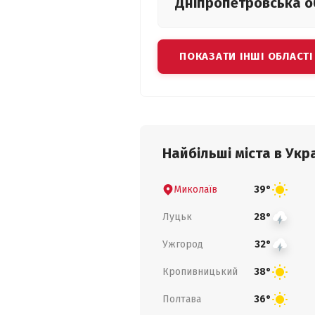
Дніпропетровська
о
ПОКАЗАТИ ІНШІ ОБЛАСТІ
Найбільші міста в Укра
Миколаїв
39°
Луцьк
28°
Ужгород
32°
Кропивницький
38°
Полтава
36°