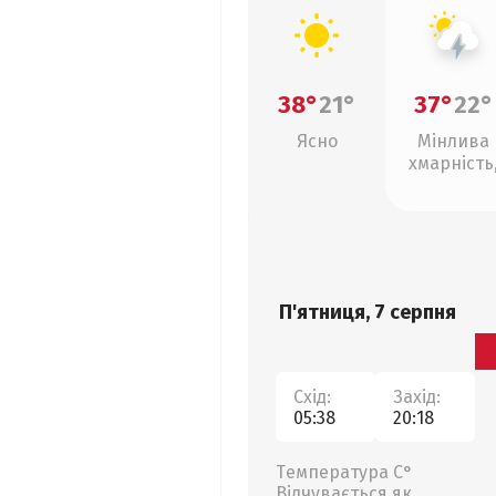
38°
21°
37°
22°
Ясно
Мінлива
хмарність
грози
П'ятниця, 7 серпня
Схід:
Захід:
05:38
20:18
Температура С°
Відчувається як