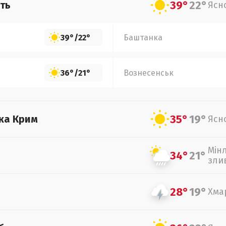
39°
22°
ть
Ясн
39°
/
22°
Баштанка
36°
/
21°
Вознесенськ
35°
19°
ка Крим
Ясн
Мін
34°
21°
зли
28°
19°
Хма