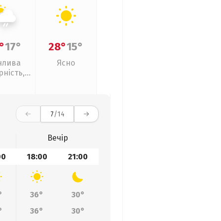
°
17°
28°
15°
нлива
Ясно
рність,
кий дощ
7
/14
Вечір
00
18:00
21:00
°
36°
30°
°
36°
30°