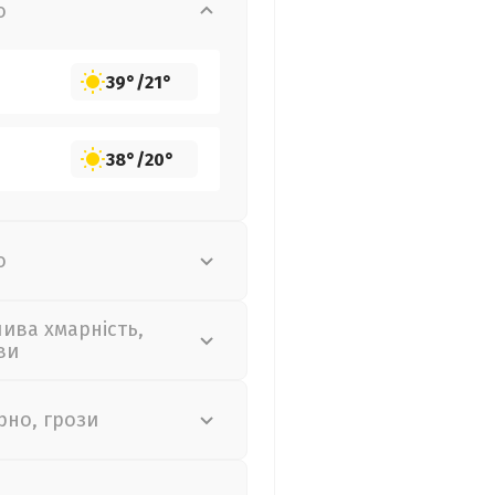
о
39°
/
21°
38°
/
20°
о
лива хмарність,
ви
рно, грози