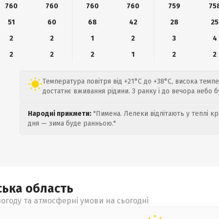
760
760
760
760
759
75
51
60
68
42
28
25
2
2
1
2
3
4
2
2
2
1
2
2
Температура повітря від +21°C до +38°C, висока темп
достатнє вживання рідини. З ранку і до вечора небо 
Народні прикмети:
"Пимена. Лелеки відлітають у теплі кр
дня — зима буде ранньою."
ська
область
огоду та атмосферні умови на сьогодні