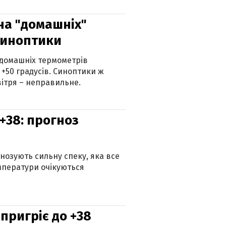
 на "домашніх"
синоптики
 домашніх термометрів
 +50 градусів. Синоптики ж
ітря – неправильне.
+38: прогноз
гнозують сильну спеку, яка все
мператури очікуються
 пригріє до +38