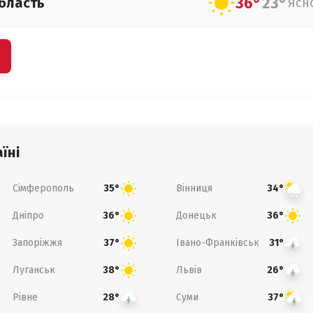
36°
23°
бласть
Ясн
їні
Сімферополь
Вінниця
35°
34°
Дніпро
Донецьк
36°
36°
Запоріжжя
Івано-Франківськ
37°
31°
Луганськ
Львів
38°
26°
Рівне
Суми
28°
37°