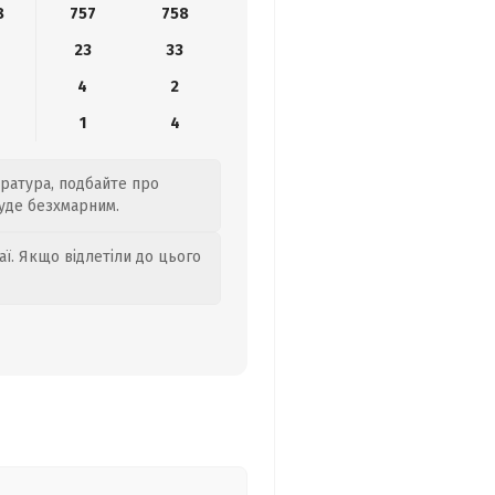
8
757
758
23
33
4
2
1
4
ература, подбайте про
буде безхмарним.
аї. Якщо відлетіли до цього