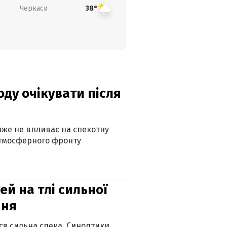
Черкаси
38°
оду очікувати після
айже не впливає на спекотну
атмосферного фронту
й на тлі сильної
пня
ься сильна спека. Синоптики