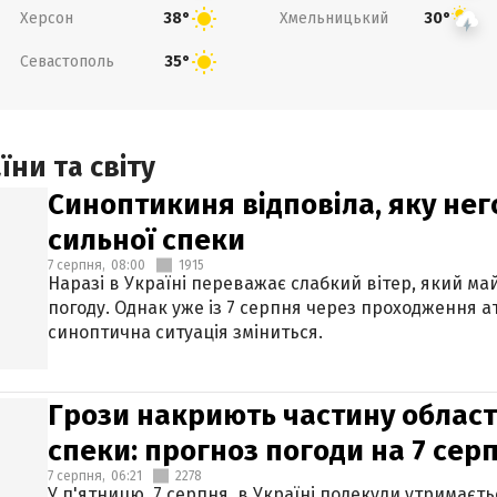
Херсон
Хмельницький
38°
30°
Севастополь
35°
ни та світу
Синоптикиня відповіла, яку нег
сильної спеки
7 серпня,
08:00
1915
Наразі в Україні переважає слабкий вітер, який м
погоду. Однак уже із 7 серпня через проходження 
синоптична ситуація зміниться.
Грози накриють частину областе
спеки: прогноз погоди на 7 сер
7 серпня,
06:21
2278
У п'ятницю, 7 серпня, в Україні подекуди утримаєт