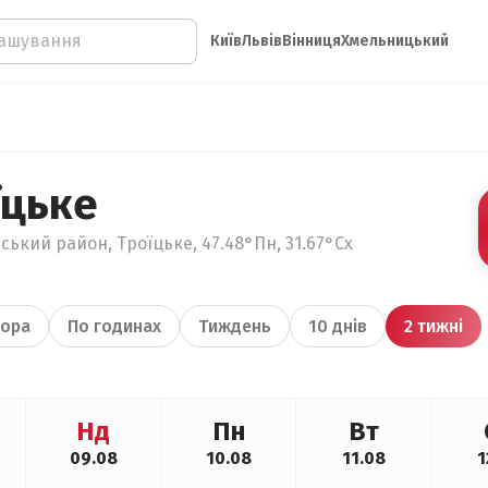
Київ
Львів
Вінниця
Хмельницький
їцьке
ський район, Троїцьке, 47.48°Пн, 31.67°Сх
ора
По годинах
Тиждень
10 днів
2 тижні
Нд
Пн
Вт
09.08
10.08
11.08
1