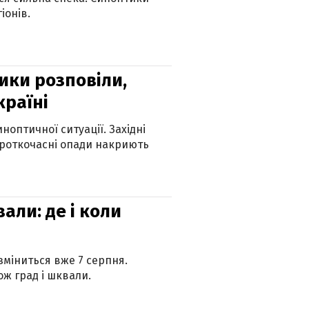
іонів.
ики розповіли,
країні
оптичної ситуації. Західні
ороткочасні опади накриють
вали: де і коли
 зміниться вже 7 серпня.
ж град і шквали.