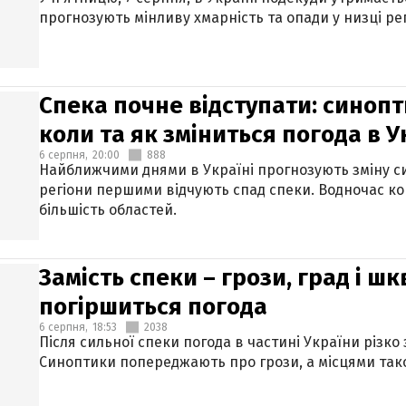
прогнозують мінливу хмарність та опади у низці рег
Спека почне відступати: синопт
коли та як зміниться погода в У
6 серпня,
20:00
888
Найближчими днями в Україні прогнозують зміну син
регіони першими відчують спад спеки. Водночас к
більшість областей.
Замість спеки – грози, град і шк
погіршиться погода
6 серпня,
18:53
2038
Після сильної спеки погода в частині України різко
Синоптики попереджають про грози, а місцями тако