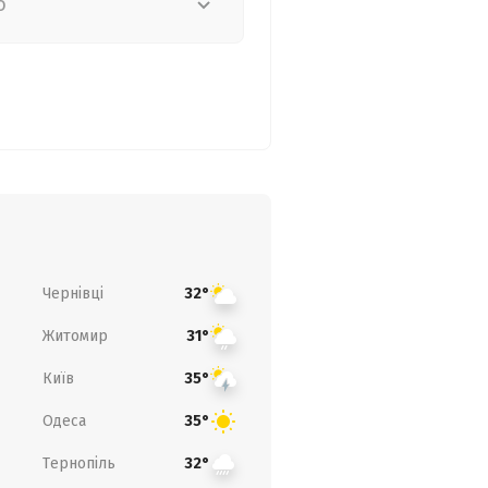
о
Чернівці
32°
Житомир
31°
Київ
35°
Одеса
35°
Тернопіль
32°