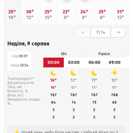
25°
30°
25°
23°
24°
25°
31°
10°
12°
15°
9°
9°
8°
12°
7
/14
Неділя, 9 серпня
Ніч
Ранок
Схід:
06:01
00:00
03:00
06:00
09:00
1
Захід:
20:54
Температура С°
16°
12°
11°
15°
Відчувається як
Тиск, мм
16°
12°
11°
15°
Вологість, %
767
767
767
768
Вітер, м/с
Ймовірність опадів,
64
74
75
65
%
3
2
2
2
2
2
2
2
Цілий день небо буде чистим, слабкий вітер до 3