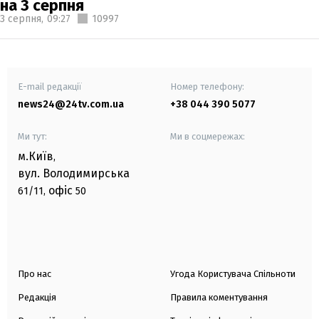
на 3 серпня
3 серпня,
09:27
10997
E-mail редакції
Номер телефону:
news24@24tv.com.ua
+38 044 390 5077
Ми тут:
Ми в соцмережах:
м.Київ
,
вул. Володимирська
офіс
61/11,
50
Про нас
Угода Користувача Спільноти
Редакція
Правила коментування