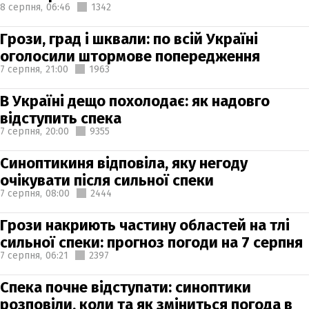
8 серпня,
06:46
1342
Грози, град і шквали: по всій Україні
оголосили штормове попередження
7 серпня,
21:00
1963
В Україні дещо похолодає: як надовго
відступить спека
7 серпня,
20:00
9355
Синоптикиня відповіла, яку негоду
очікувати після сильної спеки
7 серпня,
08:00
2444
Грози накриють частину областей на тлі
сильної спеки: прогноз погоди на 7 серпня
7 серпня,
06:21
2397
Спека почне відступати: синоптики
розповіли, коли та як зміниться погода в