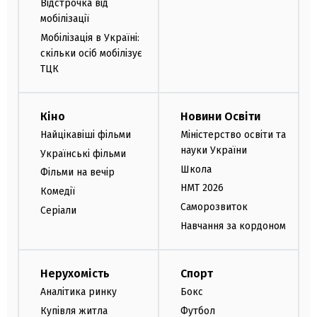
Відстрочка від
мобілізації
Мобілізація в Україні:
скільки осіб мобілізує
ТЦК
Кіно
Новини Освіти
Найцікавіші фільми
Міністерство освіти та
науки України
Українські фільми
Школа
Фільми на вечір
НМТ 2026
Комедії
Саморозвиток
Серіали
Навчання за кордоном
Нерухомість
Спорт
Аналітика ринку
Бокс
Купівля житла
Футбол