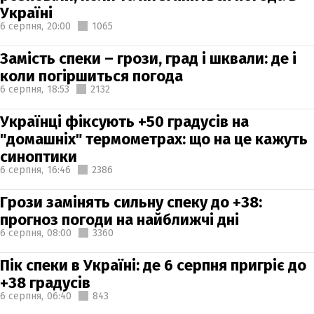
Україні
6 серпня,
20:00
1065
Замість спеки – грози, град і шквали: де і
коли погіршиться погода
6 серпня,
18:53
2132
Українці фіксують +50 градусів на
"домашніх" термометрах: що на це кажуть
синоптики
6 серпня,
16:46
2386
Грози замінять сильну спеку до +38:
прогноз погоди на найближчі дні
6 серпня,
08:00
3360
Пік спеки в Україні: де 6 серпня пригріє до
+38 градусів
6 серпня,
06:40
843