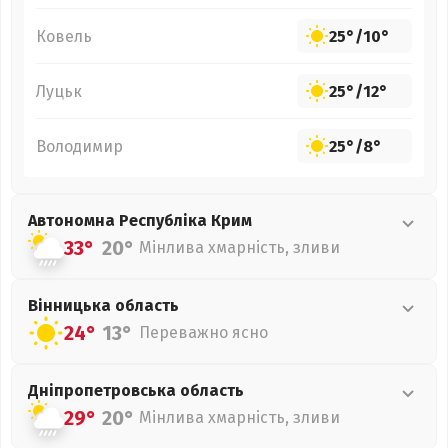
Ковель
25°
/
10°
Луцьк
25°
/
12°
Володимир
25°
/
8°
Автономна Республіка Крим
33°
20°
Мінлива хмарність, зливи
Вінницька
область
24°
13°
Переважно ясно
Дніпропетровська
область
29°
20°
Мінлива хмарність, зливи