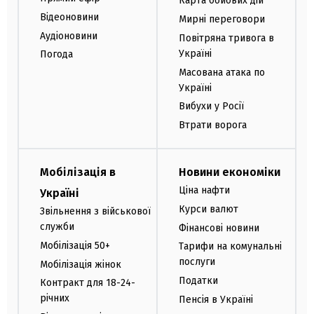
Карта бойових дій
Відеоновини
Мирні переговори
Аудіоновини
Повітряна тривога в
Україні
Погода
Масована атака по
Україні
Вибухи у Росії
Втрати ворога
Мобілізація в
Новини економіки
Ціна нафти
Україні
Курси валют
Звільнення з військової
служби
Фінансові новини
Мобілізація 50+
Тарифи на комунальні
послуги
Мобілізація жінок
Податки
Контракт для 18-24-
річних
Пенсія в Україні