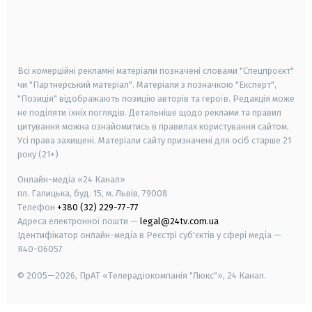
android
apple
smart tv
samsung smart tv
Всі комерційні рекламні матеріали позначені словами "Спецпроєкт"
чи "Партнерський матеріал". Матеріали з позначкою "Експерт",
"Позиція" відображають позицію авторів та героїв. Редакція може
не поділяти їхніх поглядів. Детальніше щодо реклами та правил
цитування можна ознайомитись в правилах користування сайтом.
Усі права захищені.
Матеріали сайту призначені для осіб старше
21
року (21+)
Онлайн-медіа «24 Канал»
пл. Галицька, буд. 15, м. Львів, 79008
Телефон
+380 (32) 229-77-77
Адреса електронної пошти —
legal@24tv.com.ua
Ідентифікатор онлайн-медіа в Реєстрі суб'єктів у сфері медіа —
R40-06057
© 2005—2026,
ПрАТ «Телерадіокомпанія "Люкс"», 24 Канал.