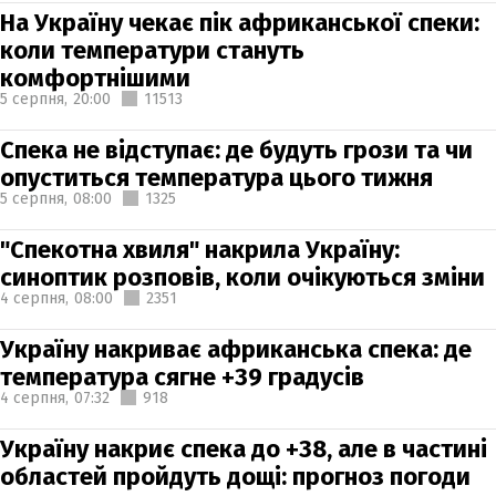
На Україну чекає пік африканської спеки:
коли температури стануть
комфортнішими
5 серпня,
20:00
11513
Спека не відступає: де будуть грози та чи
опуститься температура цього тижня
5 серпня,
08:00
1325
"Спекотна хвиля" накрила Україну:
синоптик розповів, коли очікуються зміни
4 серпня,
08:00
2351
Україну накриває африканська спека: де
температура сягне +39 градусів
4 серпня,
07:32
918
Україну накриє спека до +38, але в частині
областей пройдуть дощі: прогноз погоди