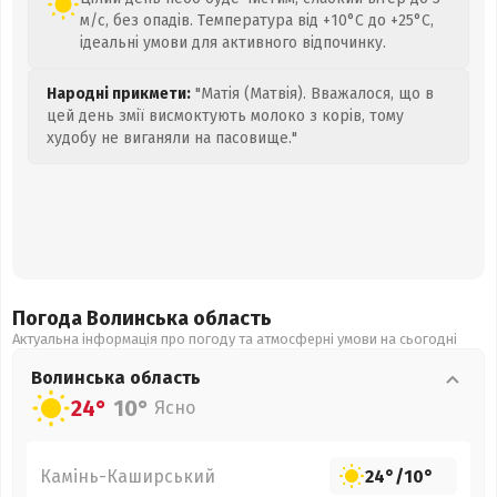
м/с, без опадів. Температура від +10°C до +25°C,
ідеальні умови для активного відпочинку.
Народні прикмети:
"Матія (Матвія). Вважалося, що в
цей день змії висмоктують молоко з корів, тому
худобу не виганяли на пасовище."
Погода Волинська
область
Актуальна інформація про погоду та атмосферні умови на сьогодні
Волинська
область
24°
10°
Ясно
Камінь-Каширський
24°
/
10°