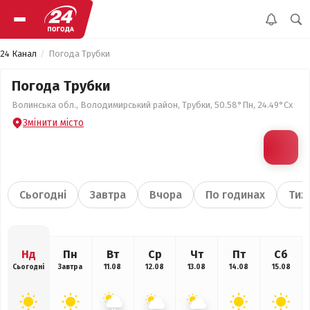
24 Канал
Погода Трубки
Погода Трубки
Волинська обл., Володимирський район, Трубки, 50.58°Пн, 24.49°Сх
Змінити місто
Сьогодні
Завтра
Вчора
По годинах
Тиж
Нд
Пн
Вт
Ср
Чт
Пт
Сб
Сьогодні
Завтра
11.08
12.08
13.08
14.08
15.08