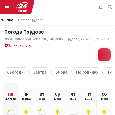
24 Канал
Погода Трудове
Погода Трудове
Хмельницька обл., Хмельницький район, Трудове, 49.62°Пн, 26.67°Сх
Змінити місто
Сьогодні
Завтра
Вчора
По годинах
Тиж
Нд
Пн
Вт
Ср
Чт
Пт
Сб
Сьогодні
Завтра
11.08
12.08
13.08
14.08
15.08