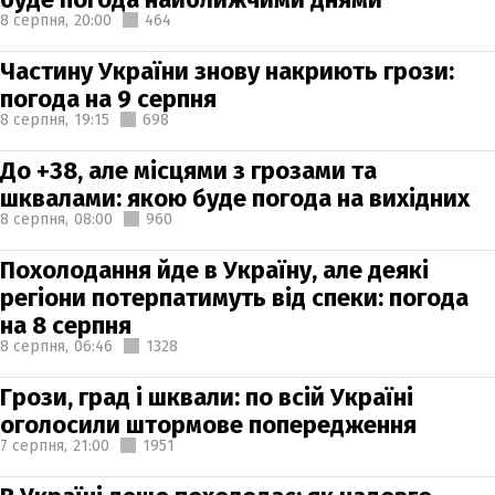
8 серпня,
20:00
464
Частину України знову накриють грози:
погода на 9 серпня
8 серпня,
19:15
698
До +38, але місцями з грозами та
шквалами: якою буде погода на вихідних
8 серпня,
08:00
960
Похолодання йде в Україну, але деякі
регіони потерпатимуть від спеки: погода
на 8 серпня
8 серпня,
06:46
1328
Грози, град і шквали: по всій Україні
оголосили штормове попередження
7 серпня,
21:00
1951