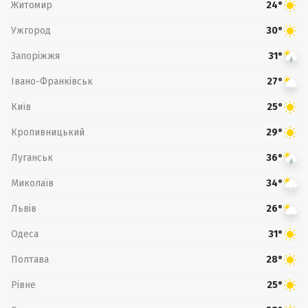
Житомир
24°
Ужгород
30°
Запоріжжя
31°
Івано-Франківськ
27°
Київ
25°
Кропивницький
29°
Луганськ
36°
Миколаїв
34°
Львів
26°
Одеса
31°
Полтава
28°
Рівне
25°