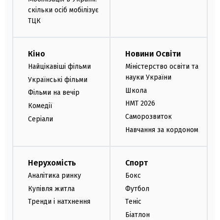
скільки осіб мобілізує
ТЦК
Кіно
Новини Освіти
Найцікавіші фільми
Міністерство освіти та
науки України
Українські фільми
Школа
Фільми на вечір
НМТ 2026
Комедії
Саморозвиток
Серіали
Навчання за кордоном
Нерухомість
Спорт
Аналітика ринку
Бокс
Купівля житла
Футбол
Тренди і натхнення
Теніс
Біатлон