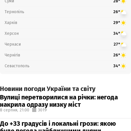
Суми
28°
Тернопіль
26°
Харків
29°
Херсон
34°
Черкаси
27°
Чернігів
26°
Севастополь
34°
Новини погоди України та світу
Вулиці перетворилися на річки: негода
накрила одразу низку міст
8 серпня,
21:00
3019
До +33 градусів і локальні грози: якою
буде погода найближчими днями