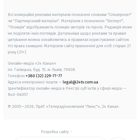
smart tv
samsung smart tv
Всі комерційні рекламні матеріали позначені словами "Спецпроєкт"
чи "Партнерський матеріал". Матеріали з позначкою "Експерт",
"Позиція" відображають позицію авторів та героїв. Редакція може
не поділяти їхніх поглядів. Детальніше щодо реклами та правил
цитування можна ознайомитись в правилах користування сайтом.
Усі права захищені.
Матеріали сайту призначені для осіб старше
21
року (21+)
Онлайн-медіа «24 Канал»
пл. Галицька, буд. 15, м. Львів, 79008
Телефон
+380 (32) 229-77-77
Адреса електронної пошти —
legal@24tv.com.ua
Ідентифікатор онлайн-медіа в Реєстрі суб'єктів у сфері медіа —
R40-06057
© 2005—2026,
ПрАТ «Телерадіокомпанія "Люкс"», 24 Канал.
Розробка сайту
-