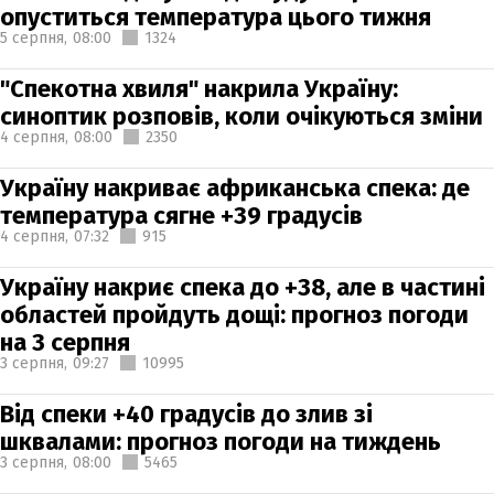
опуститься температура цього тижня
5 серпня,
08:00
1324
"Спекотна хвиля" накрила Україну:
синоптик розповів, коли очікуються зміни
4 серпня,
08:00
2350
Україну накриває африканська спека: де
температура сягне +39 градусів
4 серпня,
07:32
915
Україну накриє спека до +38, але в частині
областей пройдуть дощі: прогноз погоди
на 3 серпня
3 серпня,
09:27
10995
Від спеки +40 градусів до злив зі
шквалами: прогноз погоди на тиждень
3 серпня,
08:00
5465