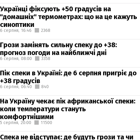
Українці фіксують +50 градусів на
"домашніх" термометрах: що на це кажуть
синоптики
6 серпня,
16:46
2368
Грози замінять сильну спеку до +38:
прогноз погоди на найближчі дні
6 серпня,
08:00
3358
Пік спеки в Україні: де 6 серпня пригріє до
+38 градусів
6 серпня,
06:40
840
На Україну чекає пік африканської спеки:
коли температури стануть
комфортнішими
5 серпня,
20:00
11500
Спека не відступає: де будуть грози та чи