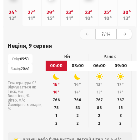
24°
27°
29°
23°
23°
25°
30°
12°
11°
15°
11°
10°
10°
13°
7
/14
Неділя, 9 серпня
Ніч
Ранок
Схід:
05:53
00:00
03:00
06:00
09:00
1
Захід:
20:41
Температура С°
16°
14°
13°
17°
Відчувається як
Тиск, мм
16°
14°
13°
17°
Вологість, %
766
766
767
767
Вітер, м/с
Ймовірність опадів,
78
83
88
75
%
1
2
2
3
2
2
2
2
Вранці небо буде чистим, легкий вітер до 4 м/с.