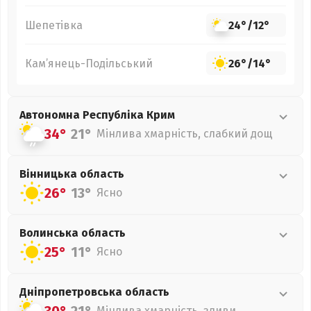
Шепетівка
24°
/
12°
Кам’янець-Подільський
26°
/
14°
Автономна Республіка Крим
34°
21°
Мінлива хмарність, слабкий дощ
Вінницька
область
26°
13°
Ясно
Волинська
область
25°
11°
Ясно
Дніпропетровська
область
Мінлива хмарність, зливи