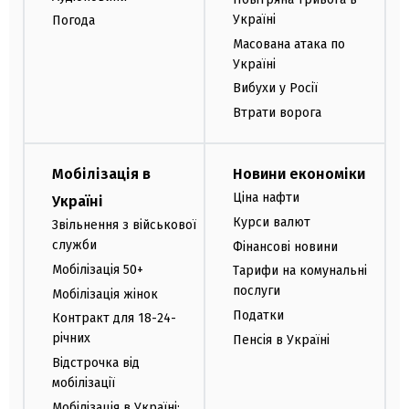
Україні
Погода
Масована атака по
Україні
Вибухи у Росії
Втрати ворога
Мобілізація в
Новини економіки
Ціна нафти
Україні
Курси валют
Звільнення з військової
служби
Фінансові новини
Мобілізація 50+
Тарифи на комунальні
послуги
Мобілізація жінок
Податки
Контракт для 18-24-
річних
Пенсія в Україні
Відстрочка від
мобілізації
Мобілізація в Україні: