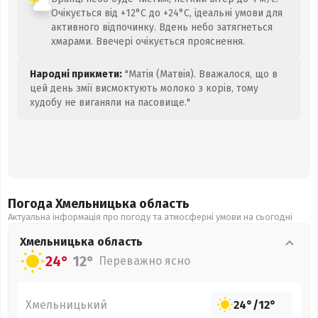
Очікується від +12°C до +24°C, ідеальні умови для
активного відпочинку. Вдень небо затягнеться
хмарами. Ввечері очікується прояснення.
Народні прикмети:
"Матія (Матвія). Вважалося, що в
цей день змії висмоктують молоко з корів, тому
худобу не виганяли на пасовище."
Погода Хмельницька
область
Актуальна інформація про погоду та атмосферні умови на сьогодні
Хмельницька
область
24°
12°
Переважно ясно
Хмельницький
24°
/
12°