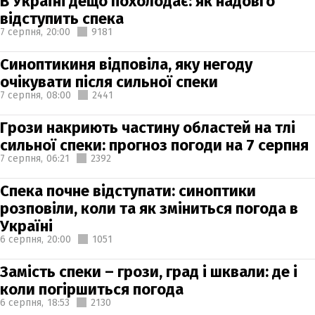
В Україні дещо похолодає: як надовго
відступить спека
7 серпня,
20:00
9181
Синоптикиня відповіла, яку негоду
очікувати після сильної спеки
7 серпня,
08:00
2441
Грози накриють частину областей на тлі
сильної спеки: прогноз погоди на 7 серпня
7 серпня,
06:21
2392
Спека почне відступати: синоптики
розповіли, коли та як зміниться погода в
Україні
6 серпня,
20:00
1051
Замість спеки – грози, град і шквали: де і
коли погіршиться погода
6 серпня,
18:53
2130