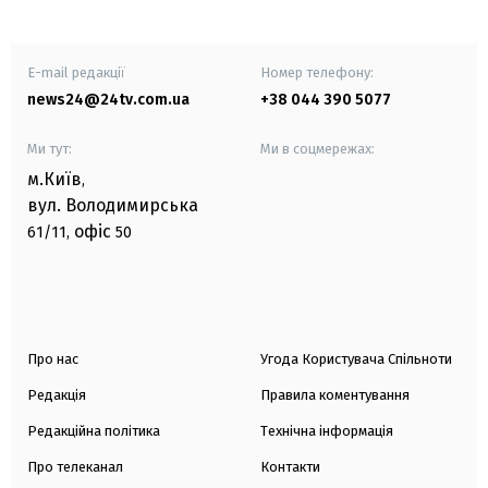
E-mail редакції
Номер телефону:
news24@24tv.com.ua
+38 044 390 5077
Ми тут:
Ми в соцмережах:
м.Київ
,
вул. Володимирська
офіс
61/11,
50
Про нас
Угода Користувача Спільноти
Редакція
Правила коментування
Редакційна політика
Технічна інформація
Про телеканал
Контакти