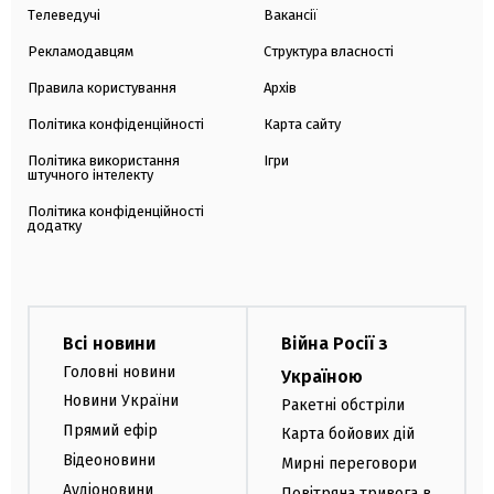
Телеведучі
Вакансії
Рекламодавцям
Структура власності
Правила користування
Архів
Політика конфіденційності
Карта сайту
Політика використання
Ігри
штучного інтелекту
Політика конфіденційності
додатку
Всі новини
Війна Росії з
Головні новини
Україною
Новини України
Ракетні обстріли
Прямий ефір
Карта бойових дій
Відеоновини
Мирні переговори
Аудіоновини
Повітряна тривога в