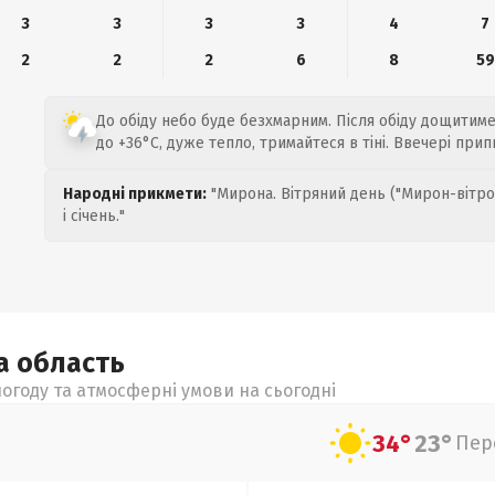
3
3
3
3
4
7
2
2
2
6
8
59
До обіду небо буде безхмарним. Після обіду дощитиме
до +36°C, дуже тепло, тримайтеся в тіні. Ввечері при
Народні прикмети:
"Мирона. Вітряний день ("Мирон-вітро
і січень."
ка
область
огоду та атмосферні умови на сьогодні
34°
23°
Пер