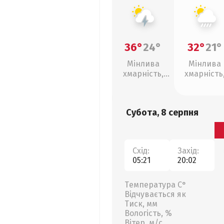
36°
24°
32°
21°
Мінлива
Мінлива
хмарність,
хмарність
грози
зливи
Субота, 8 серпня
Схід:
Захід:
05:21
20:02
Температура С°
Відчувається як
Тиск, мм
Вологість, %
Вітер, м/с