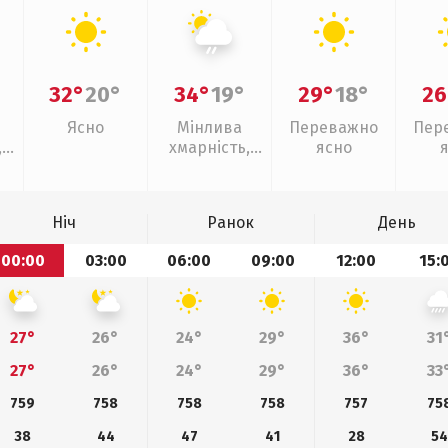
32°
20°
34°
19°
29°
18°
26
Ясно
Мінлива
Переважно
Пер
,
хмарність,
ясно
слабкий дощ
Ніч
Ранок
День
00:00
03:00
06:00
09:00
12:00
15:
27°
26°
24°
29°
36°
31
27°
26°
24°
29°
36°
33
759
758
758
758
757
75
38
44
47
41
28
54