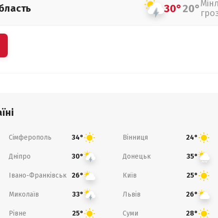
Мін
30°
20°
бласть
гро
їні
Сімферополь
Вінниця
34°
24°
Дніпро
Донецьк
30°
35°
Івано-Франківськ
Київ
26°
25°
Миколаїв
Львів
33°
26°
Рівне
Суми
25°
28°