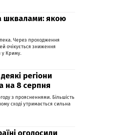
та шквалами: якою
спека. Через проходження
ей очікується зниження
 у Криму.
 деякі регіони
а на 8 серпня
огоду з проясненнями. Більшість
ному сході утримається сильна
країні оголосили