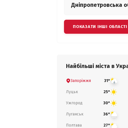
Дніпропетровська
о
ПОКАЗАТИ ІНШІ ОБЛАСТІ
Найбільші міста в Укра
Запоріжжя
31°
Луцьк
25°
Ужгород
30°
Луганськ
36°
Полтава
27°