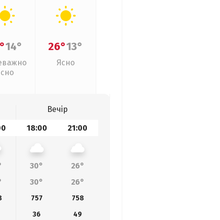
°
14°
26°
13°
еважно
Ясно
ясно
Вечір
00
18:00
21:00
°
30°
26°
°
30°
26°
8
757
758
36
49