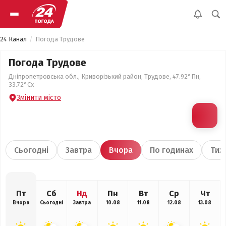
24 Канал
Погода Трудове
Погода Трудове
Дніпропетровська обл., Криворізький район, Трудове, 47.92°Пн,
33.72°Сх
Змінити місто
Сьогодні
Завтра
Вчора
По годинах
Тиж
Пт
Сб
Нд
Пн
Вт
Ср
Чт
Вчора
Сьогодні
Завтра
10.08
11.08
12.08
13.08