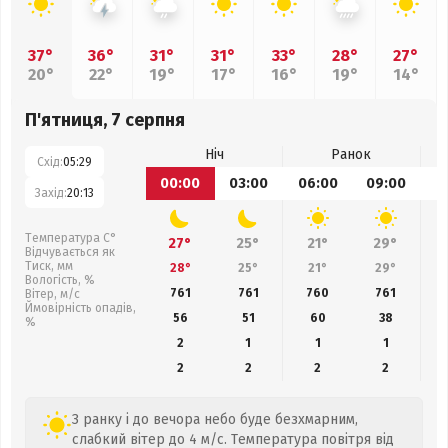
37°
36°
31°
31°
33°
28°
27°
20°
22°
19°
17°
16°
19°
14°
П'ятниця, 7 серпня
Ніч
Ранок
Схід:
05:29
00:00
03:00
06:00
09:00
1
Захід:
20:13
Температура С°
27°
25°
21°
29°
Відчувається як
Тиск, мм
28°
25°
21°
29°
Вологість, %
761
761
760
761
Вітер, м/с
Ймовірність опадів,
56
51
60
38
%
2
1
1
1
2
2
2
2
З ранку і до вечора небо буде безхмарним,
слабкий вітер до 4 м/с. Температура повітря від