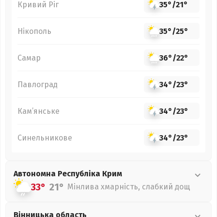
Кривий Ріг
35°
/
21°
Нікополь
35°
/
25°
Самар
36°
/
22°
Павлоград
34°
/
23°
Кам’янське
34°
/
23°
Синельникове
34°
/
23°
Автономна Республіка Крим
33°
21°
Мінлива хмарність, слабкий дощ
Вінницька
область