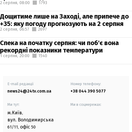
2 серпня,
08:00
1793
Дощитиме лише на Заході, але припече до
+35: яку погоду прогнозують на 2 серпня
2 серпня,
06:57
2697
Спека на початку серпня: чи поб'є вона
рекордні показники температури
1 серпня,
20:00
1540
E-mail редакції
Номер телефону:
news24@24tv.com.ua
+38 044 390 5077
Ми тут:
Ми в соцмережах:
м.Київ
,
вул. Володимирська
офіс
61/11,
50