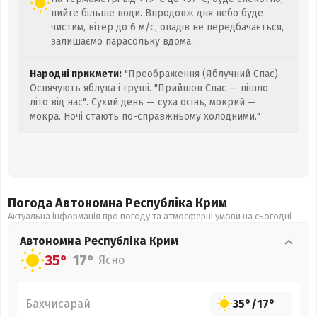
пийте більше води. Впродовж дня небо буде
чистим, вітер до 6 м/с, опадів не передбачається,
залишаємо парасольку вдома.
Народні прикмети:
"Преображення (Яблучний Спас).
Освячують яблука і груші. "Прийшов Спас — пішло
літо від нас". Сухий день — суха осінь, мокрий —
мокра. Ночі стають по-справжньому холодними."
Погода Автономна Республіка Крим
Актуальна інформація про погоду та атмосферні умови на сьогодні
Автономна Республіка Крим
35°
17°
Ясно
Бахчисарай
35°
/
17°