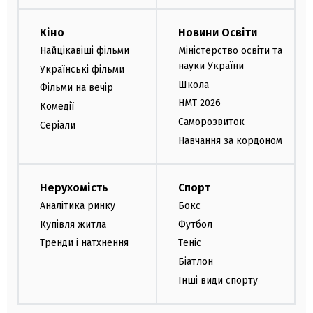
Кіно
Новини Освіти
Найцікавіші фільми
Міністерство освіти та
науки України
Українські фільми
Школа
Фільми на вечір
НМТ 2026
Комедії
Саморозвиток
Серіали
Навчання за кордоном
Нерухомість
Спорт
Аналітика ринку
Бокс
Купівля житла
Футбол
Тренди і натхнення
Теніс
Біатлон
Інші види спорту