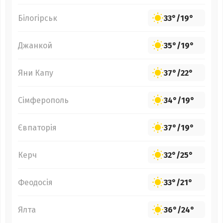
Білогірськ
33°
/
19°
Джанкой
35°
/
19°
Яни Капу
37°
/
22°
Сімферополь
34°
/
19°
Євпаторія
37°
/
19°
Керч
32°
/
25°
Феодосія
33°
/
21°
Ялта
36°
/
24°