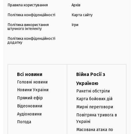
Правила користування
Архів
Політика конфіденційності
Карта сайту
Політика використання
Ігри
штучного інтелекту
Політика конфіденційності
додатку
Всі новини
Війна Росії з
Головні новини
Україною
Новини України
Ракетні обстріли
Прямий ефір
Карта бойових дій
Відеоновини
Мирні переговори
Аудіоновини
Повітряна тривога в
Україні
Погода
Масована атака по