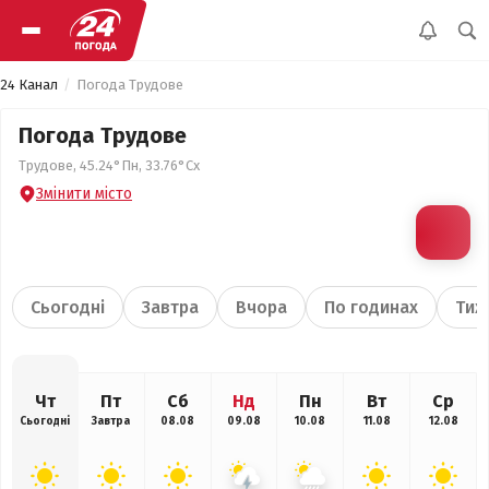
24 Канал
Погода Трудове
Погода Трудове
Трудове, 45.24°Пн, 33.76°Сх
Змінити місто
Сьогодні
Завтра
Вчора
По годинах
Тиж
Чт
Пт
Сб
Нд
Пн
Вт
Ср
Сьогодні
Завтра
08.08
09.08
10.08
11.08
12.08