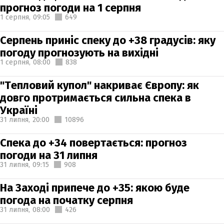
прогноз погоди на 1 серпня
1 серпня,
09:05
649
Серпень приніс спеку до +38 градусів: яку
погоду прогнозують на вихідні
1 серпня,
08:00
838
"Тепловий купол" накриває Європу: як
довго протримається сильна спека в
Україні
31 липня,
20:00
10896
Спека до +34 повертається: прогноз
погоди на 31 липня
31 липня,
09:15
908
На Заході припече до +35: якою буде
погода на початку серпня
31 липня,
08:00
426