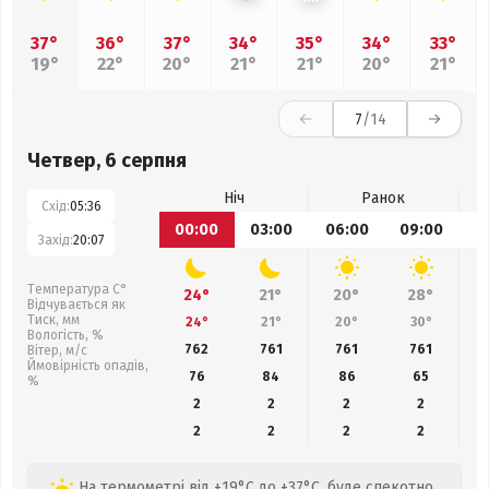
37°
36°
37°
34°
35°
34°
33°
19°
22°
20°
21°
21°
20°
21°
7
/14
Четвер, 6 серпня
Ніч
Ранок
Схід:
05:36
00:00
03:00
06:00
09:00
1
Захід:
20:07
Температура С°
24°
21°
20°
28°
Відчувається як
Тиск, мм
24°
21°
20°
30°
Вологість, %
762
761
761
761
Вітер, м/с
Ймовірність опадів,
76
84
86
65
%
2
2
2
2
2
2
2
2
На термометрі від +19°C до +37°C, буде спекотно,