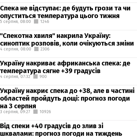
Спека не відступає: де будуть грози та чи
опуститься температура цього тижня
5 серпня,
08:00
1246
"Спекотна хвиля" накрила Україну:
синоптик розповів, коли очікуються зміни
4 серпня,
08:00
2306
Україну накриває африканська спека: де
температура сягне +39 градусів
4 серпня,
07:32
900
Україну накриє спека до +38, але в частині
областей пройдуть дощі: прогноз погоди
на 3 серпня
3 серпня,
09:27
10926
Від спеки +40 градусів до злив зі
шквалами: прогноз погоди на тиждень