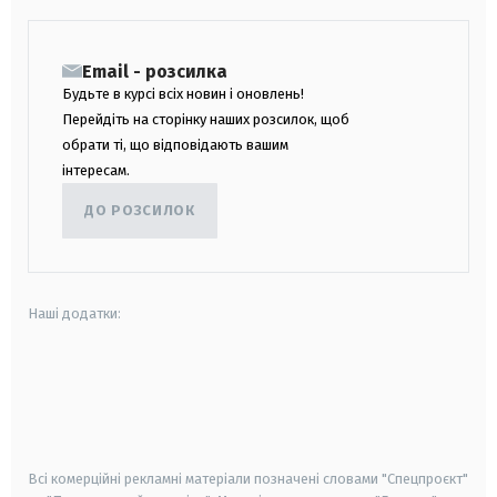
Email - розсилка
Будьте в курсі всіх новин і оновлень!
Перейдіть на сторінку наших розсилок, щоб
обрати ті, що відповідають вашим
інтересам.
ДО РОЗСИЛОК
Наші додатки:
android
apple
smart tv
samsung smart tv
Всі комерційні рекламні матеріали позначені словами "Спецпроєкт"