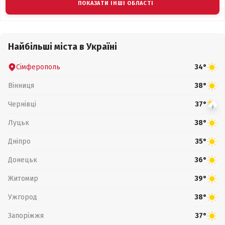
ПОКАЗАТИ ІНШІ ОБЛАСТІ
Найбільші міста в Україні
Сімферополь
34°
Вінниця
38°
Чернівці
37°
Луцьк
38°
Дніпро
35°
Донецьк
36°
Житомир
39°
Ужгород
38°
Запоріжжя
37°