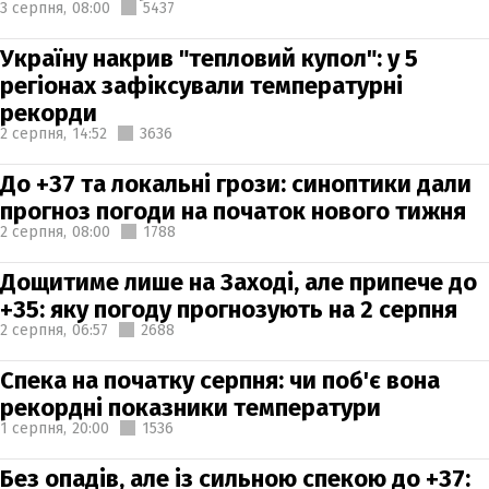
3 серпня,
08:00
5437
Україну накрив "тепловий купол": у 5
регіонах зафіксували температурні
рекорди
2 серпня,
14:52
3636
До +37 та локальні грози: синоптики дали
прогноз погоди на початок нового тижня
2 серпня,
08:00
1788
Дощитиме лише на Заході, але припече до
+35: яку погоду прогнозують на 2 серпня
2 серпня,
06:57
2688
Спека на початку серпня: чи поб'є вона
рекордні показники температури
1 серпня,
20:00
1536
Без опадів, але із сильною спекою до +37: