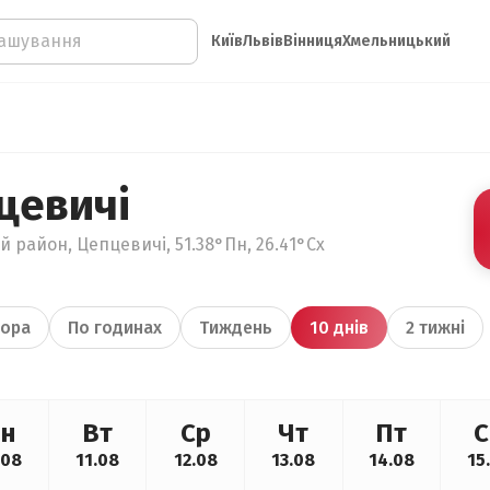
Київ
Львів
Вінниця
Хмельницький
цевичі
й район, Цепцевичі, 51.38°Пн, 26.41°Сх
ора
По годинах
Тиждень
10 днів
2 тижні
н
Вт
Ср
Чт
Пт
С
.08
11.08
12.08
13.08
14.08
15