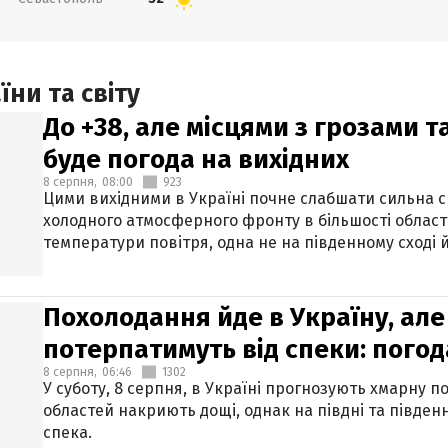
ни та світу
До +38, але місцями з грозами 
буде погода на вихідних
8 серпня,
08:00
923
Цими вихідними в Україні почне слабшати сильна 
холодного атмосферного фронту в більшості област
температури повітря, одна не на південному сході й
Похолодання йде в Україну, але
потерпатимуть від спеки: погод
8 серпня,
06:46
1302
У суботу, 8 серпня, в Україні прогнозують хмарну п
областей накриють дощі, однак на півдні та півден
спека.