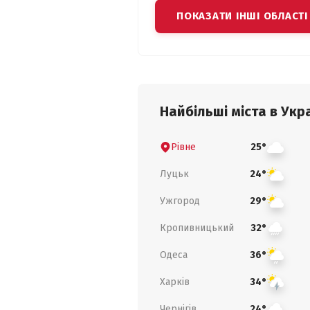
ПОКАЗАТИ ІНШІ ОБЛАСТІ
Найбільші міста в Укра
Рівне
25°
Луцьк
24°
Ужгород
29°
Кропивницький
32°
Одеса
36°
Харків
34°
Чернігів
24°