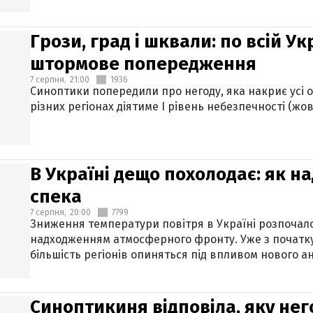
Грози, град і шквали: по всій У
штормове попередження
7 серпня,
21:00
1936
Синоптики попередили про негоду, яка накриє усі об
різних регіонах діятиме І рівень небезпечності (жов
В Україні дещо похолодає: як н
спека
7 серпня,
20:00
7799
Зниження температури повітря в Україні розпочалос
надходженням атмосферного фронту. Уже з початку
більшість регіонів опиняться під впливом нового а
Синоптикиня відповіла, яку нег