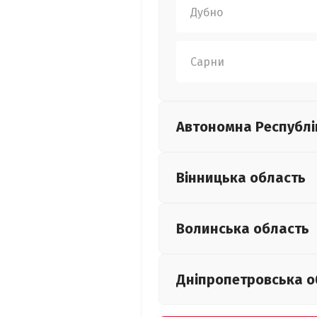
Дубно
Сарни
Автономна Республі
Вінницька
область
Волинська
область
Дніпропетровська
о