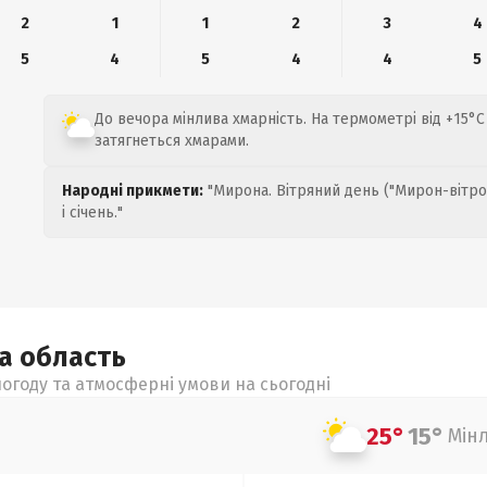
2
1
1
2
3
4
5
4
5
4
4
5
До вечора мінлива хмарність. На термометрі від +15°C
затягнеться хмарами.
Народні прикмети:
"Мирона. Вітряний день ("Мирон-вітро
і січень."
ка
область
огоду та атмосферні умови на сьогодні
25°
15°
Мін