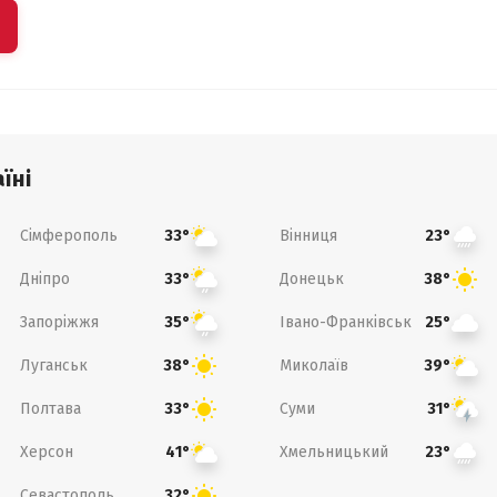
їні
Сімферополь
Вінниця
33°
23°
Дніпро
Донецьк
33°
38°
Запоріжжя
Івано-Франківськ
35°
25°
Луганськ
Миколаїв
38°
39°
Полтава
Суми
33°
31°
Херсон
Хмельницький
41°
23°
Севастополь
32°