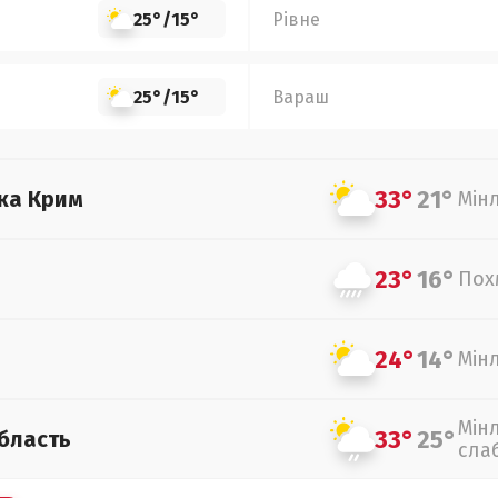
25°
/
15°
Рівне
25°
/
15°
Вараш
33°
21°
ка Крим
Мін
23°
16°
Пох
24°
14°
Мін
Мін
33°
25°
бласть
сла