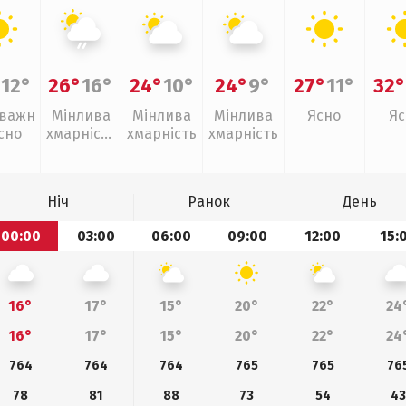
°
12°
26°
16°
24°
10°
24°
9°
27°
11°
32
важн
Мінлива
Мінлива
Мінлива
Ясно
Яс
сно
хмарність
хмарність
хмарність
, слабкий
дощ
Ніч
Ранок
День
00:00
03:00
06:00
09:00
12:00
15:
16°
17°
15°
20°
22°
24
16°
17°
15°
20°
22°
24
764
764
764
765
765
76
78
81
88
73
54
43