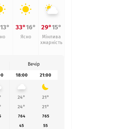
°
13°
33°
16°
29°
15°
но
Ясно
Мінлива
хмарність
Вечір
00
18:00
21:00
°
24°
21°
°
24°
21°
5
764
765
45
55