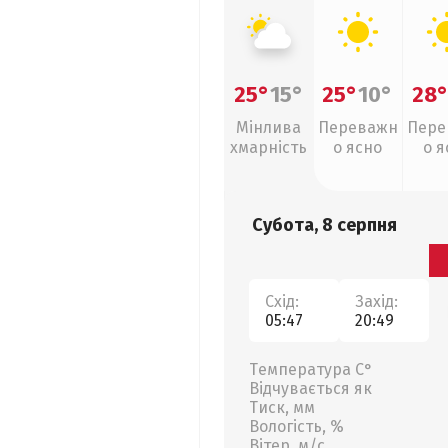
25°
15°
25°
10°
28
Мінлива
Переважн
Пере
хмарність
о ясно
о я
Субота, 8 серпня
Схід:
Захід:
05:47
20:49
Температура С°
Відчувається як
Тиск, мм
Вологість, %
Вітер, м/с