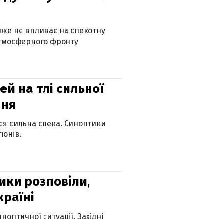
айже не впливає на спекотну
атмосферного фронту
й на тлі сильної
пня
ься сильна спека. Синоптики
іонів.
ики розповіли,
країні
оптичної ситуації. Західні