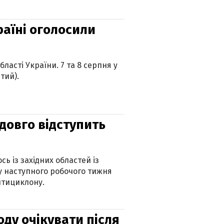
країні оголосили
ласті України. 7 та 8 серпня у
тий).
адовго відступить
ь із західних областей із
 наступного робочого тижня
нтициклону.
оду очікувати після