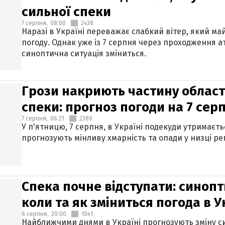
сильної спеки
7 серпня,
08:00
2438
Наразі в Україні переважає слабкий вітер, який м
погоду. Однак уже із 7 серпня через проходження 
синоптична ситуація зміниться.
Грози накриють частину областе
спеки: прогноз погоди на 7 сер
7 серпня,
06:21
2389
У п'ятницю, 7 серпня, в Україні подекуди утримаєт
прогнозують мінливу хмарність та опади у низці рег
Спека почне відступати: синопт
коли та як зміниться погода в У
6 серпня,
20:00
1041
Найближчими днями в Україні прогнозують зміну син