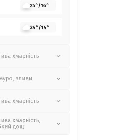
25°
/
16°
24°
/
14°
лива хмарність
муро, зливи
лива хмарність
лива хмарність,
бкий дощ