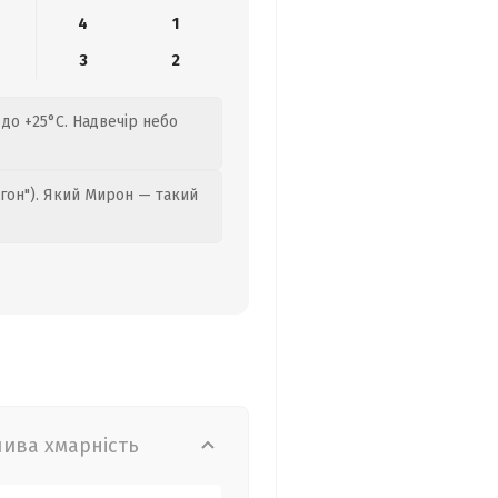
4
1
3
2
 до +25°C. Надвечір небо
гон"). Який Мирон — такий
лива хмарність