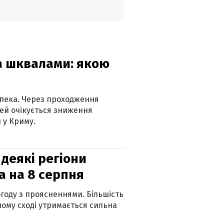
та шквалами: якою
спека. Через проходження
ей очікується зниження
 у Криму.
 деякі регіони
а на 8 серпня
огоду з проясненнями. Більшість
ному сході утримається сильна