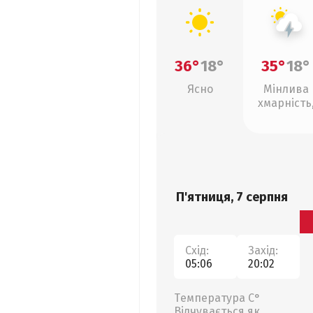
36°
18°
35°
18°
Ясно
Мінлива
хмарність
грози
П'ятниця, 7 серпня
Схід:
Захід:
05:06
20:02
Температура С°
Відчувається як