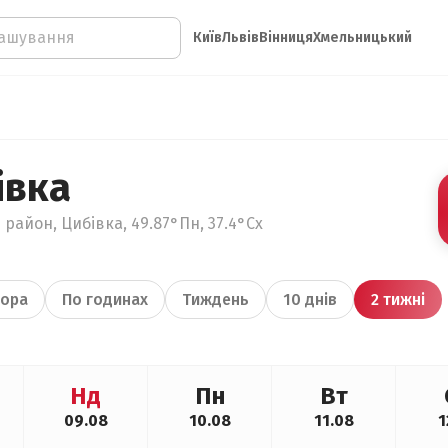
Київ
Львів
Вінниця
Хмельницький
івка
 район, Цибівка, 49.87°Пн, 37.4°Сх
ора
По годинах
Тиждень
10 днів
2 тижні
Нд
Пн
Вт
09.08
10.08
11.08
1