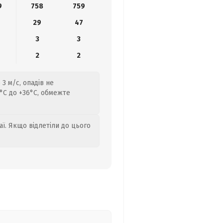
9
758
759
29
47
3
3
2
2
3 м/с, опадів не
°C до +36°C, обмежте
аї. Якщо відлетіли до цього