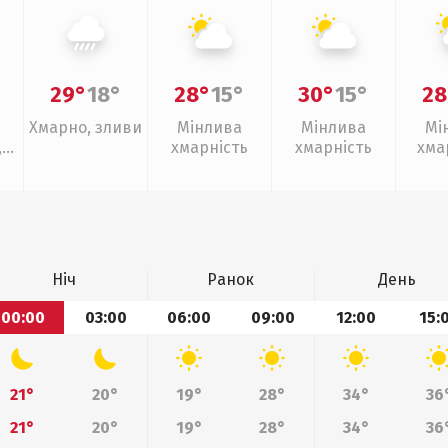
29°
18°
28°
15°
30°
15°
28
Хмарно, зливи
Мінлива
Мінлива
Мі
,
хмарність
хмарність
хма
з
Ніч
Ранок
День
00:00
03:00
06:00
09:00
12:00
15:
21°
20°
19°
28°
34°
36
21°
20°
19°
28°
34°
36