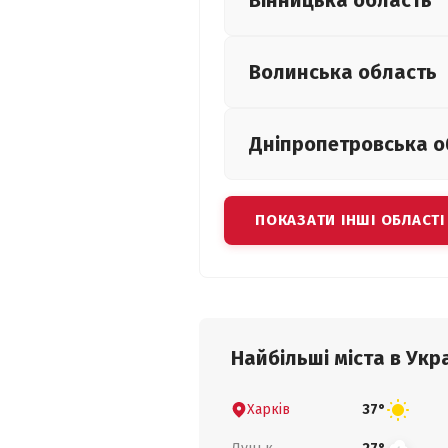
Вінницька
область
Волинська
область
Дніпропетровська
о
ПОКАЗАТИ ІНШІ ОБЛАСТІ
Найбільші міста в Укра
Харків
37°