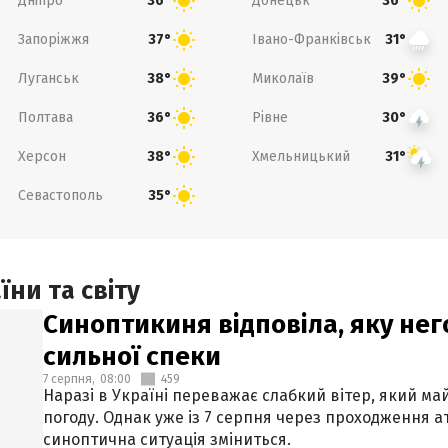
Дніпро
Донецьк
36°
36°
Запоріжжя
Івано-Франківськ
37°
31°
Луганськ
Миколаїв
38°
39°
Полтава
Рівне
36°
30°
Херсон
Хмельницький
38°
31°
Севастополь
35°
ни та світу
Синоптикиня відповіла, яку нег
сильної спеки
7 серпня,
08:00
459
Наразі в Україні переважає слабкий вітер, який м
погоду. Однак уже із 7 серпня через проходження 
синоптична ситуація зміниться.