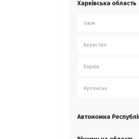
Харківська
область
Ізюм
Берестин
Харків
Куп’янськ
Автономна Республі