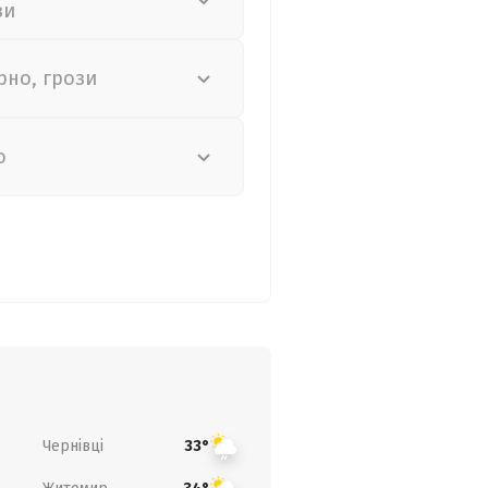
зи
рно, грози
о
Чернівці
33°