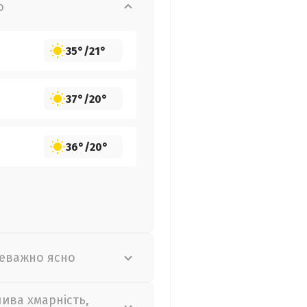
о
35°
/
21°
37°
/
20°
36°
/
20°
еважно ясно
лива хмарність,