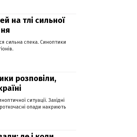
й на тлі сильної
пня
ься сильна спека. Синоптики
іонів.
ики розповіли,
країні
оптичної ситуації. Західні
ороткочасні опади накриють
вали: де і коли