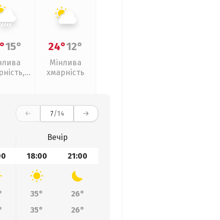
°
15°
24°
12°
нлива
Мінлива
рність,
хмарність
ливи
7
/14
Вечір
00
18:00
21:00
°
35°
26°
°
35°
26°