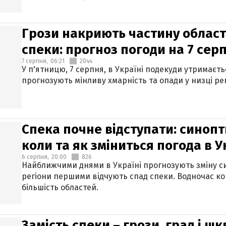
Грози накриють частину областе
спеки: прогноз погоди на 7 сер
7 серпня,
06:21
2044
У п'ятницю, 7 серпня, в Україні подекуди утримаєт
прогнозують мінливу хмарність та опади у низці рег
Спека почне відступати: синопт
коли та як зміниться погода в У
6 серпня,
20:00
826
Найближчими днями в Україні прогнозують зміну син
регіони першими відчують спад спеки. Водночас к
більшість областей.
Замість спеки – грози, град і шк