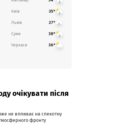
Житомир
34°
Київ
35°
Львів
27°
Суми
38°
Черкаси
36°
оду очікувати після
айже не впливає на спекотну
атмосферного фронту