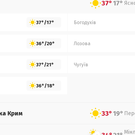
37°
17°
Ясн
37°
/
17°
Богодухів
36°
/
20°
Лозова
37°
/
21°
Чугуїв
36°
/
18°
33°
19°
ка Крим
Пер
Мін