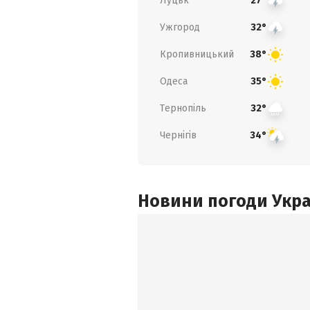
Луцьк
27°
Ужгород
32°
Кропивницький
38°
Одеса
35°
Тернопіль
32°
Чернігів
34°
Новини погоди Украї