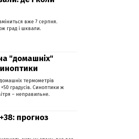
 зміниться вже 7 серпня.
ж град і шквали.
 на "домашніх"
синоптики
 домашніх термометрів
 +50 градусів. Синоптики ж
ітря – неправильне.
+38: прогноз