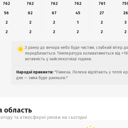
762
762
762
762
761
75
56
62
67
45
27
26
2
2
2
1
2
3
2
2
2
2
2
2
З ранку до вечора небо буде чистим, слабкий вітер до 
передбачається. Температура коливатиметься від +18
активність у найспекотніші години.
Народні прикмети:
"Пимена. Лелеки відлітають у теплі кр
дня — зима буде ранньою."
ка
область
огоду та атмосферні умови на сьогодні