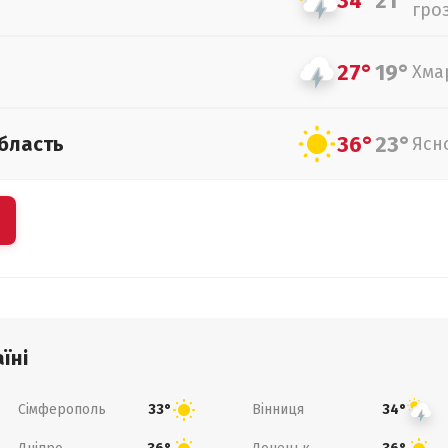
34°
21°
гро
27°
19°
Хма
36°
23°
бласть
Ясн
їні
Сімферополь
Вінниця
33°
34°