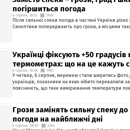
погіршиться погода
6 серпня,
18:53
1948
Після сильної спеки погода в частині України різко
Синоптики попереджають про грози, а місцями тако
Українці фіксують +50 градусів
термометрах: що на це кажуть 
6 серпня,
16:46
1983
У четвер, 6 серпня, мережею стали ширитись фото
українців, показники на яких нібито перевалили за
пояснюють, що таке вимірювання температури пов
Грози замінять сильну спеку до 
погоди на найближчі дні
6 серпня,
08:00
3266