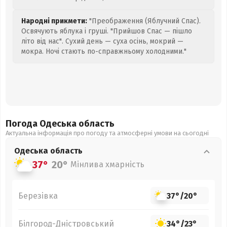
Народні прикмети:
"Преображення (Яблучний Спас).
Освячують яблука і груші. "Прийшов Спас — пішло
літо від нас". Сухий день — суха осінь, мокрий —
мокра. Ночі стають по-справжньому холодними."
Погода Одеська
область
Актуальна інформація про погоду та атмосферні умови на сьогодні
Одеська
область
37°
20°
Мінлива хмарність
Березівка
37°
/
20°
Білгород-Дністровський
34°
/
23°