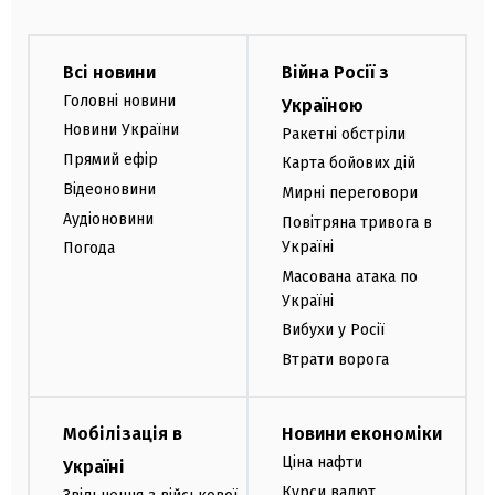
Всі новини
Війна Росії з
Головні новини
Україною
Новини України
Ракетні обстріли
Прямий ефір
Карта бойових дій
Відеоновини
Мирні переговори
Аудіоновини
Повітряна тривога в
Україні
Погода
Масована атака по
Україні
Вибухи у Росії
Втрати ворога
Мобілізація в
Новини економіки
Ціна нафти
Україні
Курси валют