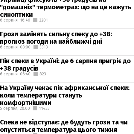
"домашніх" термометрах: що на це кажуть
синоптики
6 серпня,
16:46
2201
Грози замінять сильну спеку до +38:
прогноз погоди на найближчі дні
6 серпня,
08:00
3313
Пік спеки в Україні: де 6 серпня пригріє до
+38 градусів
6 серпня,
06:40
823
На Україну чекає пік африканської спеки:
коли температури стануть
комфортнішими
5 серпня,
20:00
11433
Спека не відступає: де будуть грози та чи
опуститься температура цього тижня