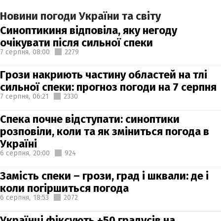
Новини погоди України та світу
Синоптикиня відповіла, яку негоду
очікувати після сильної спеки
7 серпня,
08:00
2279
Грози накриють частину областей на тлі
сильної спеки: прогноз погоди на 7 серпня
7 серпня,
06:21
2330
Спека почне відступати: синоптики
розповіли, коли та як зміниться погода в
Україні
6 серпня,
20:00
924
Замість спеки – грози, град і шквали: де і
коли погіршиться погода
6 серпня,
18:53
2072
Українці фіксують +50 градусів на