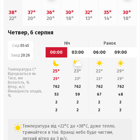
38°
37°
36°
30°
32°
35°
30°
22°
20°
20°
18°
13°
14°
18°
Четвер, 6 серпня
Ніч
Ранок
Схід:
05:45
00:00
03:00
06:00
09:00
1
Захід:
20:26
Температура С°
25°
23°
22°
29°
Відчувається як
Тиск, мм
25°
23°
22°
29°
Вологість, %
762
762
762
762
Вітер, м/с
Ймовірність опадів,
53
59
67
48
%
2
2
2
2
2
2
2
2
Температура від +22°C до +38°C, дуже тепло,
тримайтеся в тіні. Вранці небо буде чистим,
легкий вітер до 3 м/с.