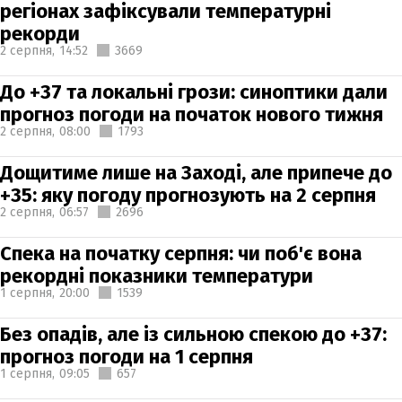
регіонах зафіксували температурні
рекорди
2 серпня,
14:52
3669
До +37 та локальні грози: синоптики дали
прогноз погоди на початок нового тижня
2 серпня,
08:00
1793
Дощитиме лише на Заході, але припече до
+35: яку погоду прогнозують на 2 серпня
2 серпня,
06:57
2696
Спека на початку серпня: чи поб'є вона
рекордні показники температури
1 серпня,
20:00
1539
Без опадів, але із сильною спекою до +37:
прогноз погоди на 1 серпня
1 серпня,
09:05
657