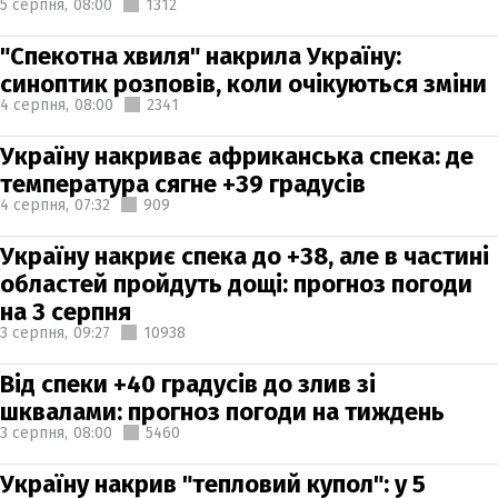
5 серпня,
08:00
1312
"Спекотна хвиля" накрила Україну:
синоптик розповів, коли очікуються зміни
4 серпня,
08:00
2341
Україну накриває африканська спека: де
температура сягне +39 градусів
4 серпня,
07:32
909
Україну накриє спека до +38, але в частині
областей пройдуть дощі: прогноз погоди
на 3 серпня
3 серпня,
09:27
10938
Від спеки +40 градусів до злив зі
шквалами: прогноз погоди на тиждень
3 серпня,
08:00
5460
Україну накрив "тепловий купол": у 5