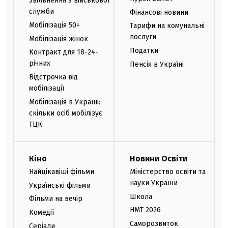
Звільнення з військової
служби
Фінансові новини
Мобілізація 50+
Тарифи на комунальні
послуги
Мобілізація жінок
Податки
Контракт для 18-24-
річних
Пенсія в Україні
Відстрочка від
мобілізації
Мобілізація в Україні:
скільки осіб мобілізує
ТЦК
Кіно
Новини Освіти
Найцікавіші фільми
Міністерство освіти та
науки України
Українські фільми
Школа
Фільми на вечір
НМТ 2026
Комедії
Саморозвиток
Серіали