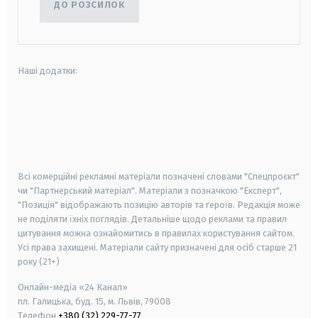
ДО РОЗСИЛОК
Наші додатки:
android
apple
smart tv
samsung smart tv
Всі комерційні рекламні матеріали позначені словами "Спецпроєкт"
чи "Партнерський матеріал". Матеріали з позначкою "Експерт",
"Позиція" відображають позицію авторів та героїв. Редакція може
не поділяти їхніх поглядів. Детальніше щодо реклами та правил
цитування можна ознайомитись в правилах користування сайтом.
Усі права захищені.
Матеріали сайту призначені для осіб старше
21
року (21+)
Онлайн-медіа «24 Канал»
пл. Галицька, буд. 15, м. Львів, 79008
Телефон
+380 (32) 229-77-77