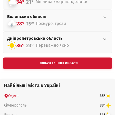
34°
21°
Мінлива хмарність, зливи
Волинська
область
28°
19°
Похмуро, грози
Дніпропетровська
область
36°
23°
Переважно ясно
ПОКАЗАТИ ІНШІ ОБЛАСТІ
Найбільші міста в Україні
Одеса
35°
Сімферополь
33°
Вінниця
34°