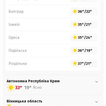
Болград
36°
/
22°
Ізмаїл
35°
/
21°
Одеса
35°
/
24°
Подільськ
36°
/
19°
Роздільна
37°
/
21°
Автономна Республіка Крим
33°
19°
Ясно
Вінницька
область