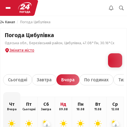
24 Канал
Погода Цибулівка
Погода Цибулівка
Одеська обл., Березівський район, Цибулівка, 47.08°Пн, 30.16°Сх
Змінити місто
Сьогодні
Завтра
Вчора
По годинах
Тиж
Чт
Пт
Сб
Нд
Пн
Вт
Ср
Вчора
Сьогодні
Завтра
09.08
10.08
11.08
12.08