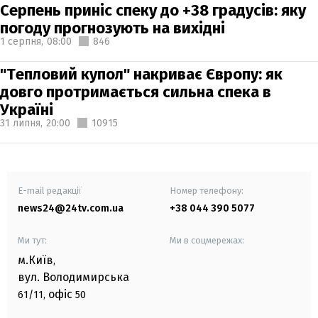
Серпень приніс спеку до +38 градусів: яку
погоду прогнозують на вихідні
1 серпня,
08:00
846
"Тепловий купол" накриває Європу: як
довго протримається сильна спека в
Україні
31 липня,
20:00
10915
E-mail редакції
Номер телефону:
news24@24tv.com.ua
+38 044 390 5077
Ми тут:
Ми в соцмережах:
м.Київ
,
вул. Володимирська
офіс
61/11,
50