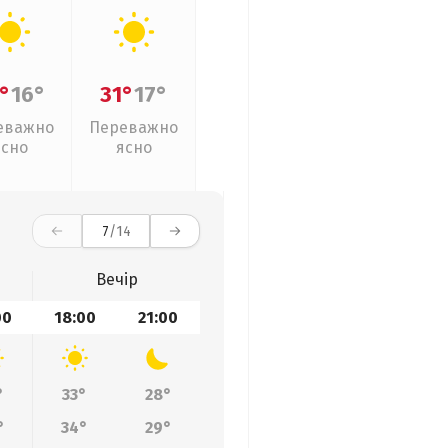
°
16°
31°
17°
еважно
Переважно
ясно
ясно
7
/14
Вечір
00
18:00
21:00
°
33°
28°
°
34°
29°