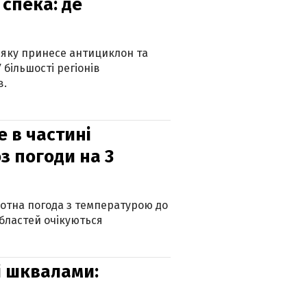
спека: де
 яку принесе антициклон та
 більшості регіонів
в.
е в частині
з погоди на 3
котна погода з температурою до
 областей очікуються
зі шквалами: