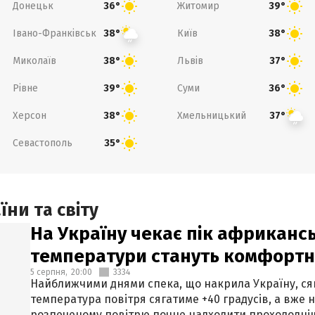
Донецьк
Житомир
36°
39°
Івано-Франківськ
Київ
38°
38°
Миколаїв
Львів
38°
37°
Рівне
Суми
39°
36°
Херсон
Хмельницький
38°
37°
Севастополь
35°
ни та світу
На Україну чекає пік африкансь
температури стануть комфорт
5 серпня,
20:00
3334
Найближчими днями спека, що накрила Україну, сяг
температура повітря сягатиме +40 градусів, а вже 
розпеченому повітрю почне надходити прохолодніш