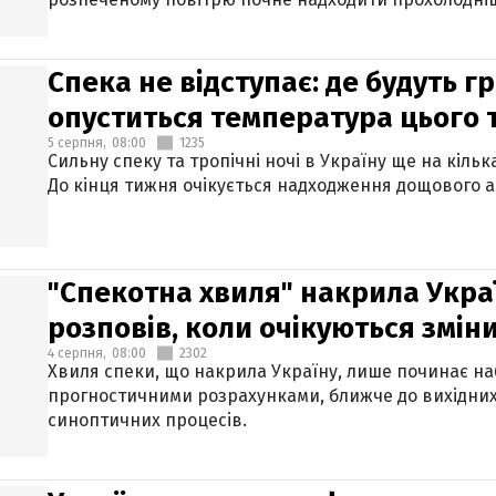
Спека не відступає: де будуть г
опуститься температура цього
5 серпня,
08:00
1235
Сильну спеку та тропічні ночі в Україну ще на кіль
До кінця тижня очікується надходження дощового 
"Спекотна хвиля" накрила Укра
розповів, коли очікуються змін
4 серпня,
08:00
2302
Хвиля спеки, що накрила Україну, лише починає на
прогностичними розрахунками, ближче до вихідни
синоптичних процесів.