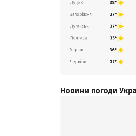
Луцьк
38°
Запоріжжя
37°
Луганськ
37°
Полтава
35°
Харків
36°
Чернігів
37°
Новини погоди Украї