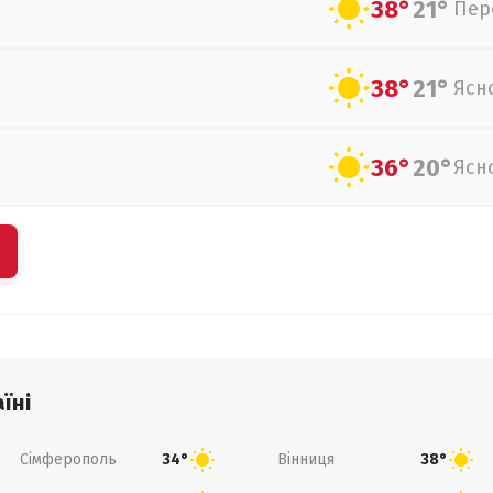
38°
21°
Пер
38°
21°
Ясн
36°
20°
Ясн
їні
Сімферополь
Вінниця
34°
38°