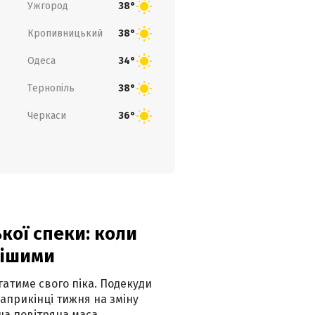
Ужгород
38°
Кропивницький
38°
Одеса
34°
Тернопіль
38°
Черкаси
36°
кої спеки: коли
нішими
атиме свого піка. Подекуди
наприкінці тижня на зміну
а повітряна маса.