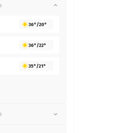
о
36°
/
20°
36°
/
22°
35°
/
21°
о