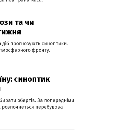
рози та чи
 тижня
ка діб прогнозують синоптики.
атмосферного фронту.
їну: синоптик
и
бирати обертів. За попередніми
х розпочнеться перебудова