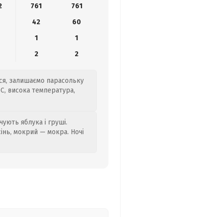
2
761
761
0
42
60
1
1
2
2
ься, залишаємо парасольку
C, висока температура,
ують яблука і груші.
сінь, мокрий — мокра. Ночі