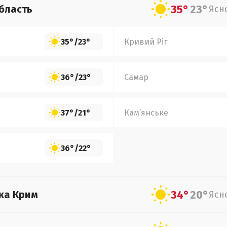
35°
23°
бласть
Ясн
35°
/
23°
Кривий Ріг
36°
/
23°
Самар
37°
/
21°
Кам’янське
36°
/
22°
34°
20°
ка Крим
Ясн