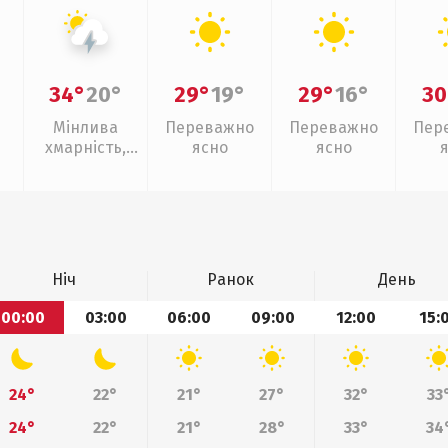
34°
20°
29°
19°
29°
16°
30
Мінлива
Переважно
Переважно
Пер
хмарність,
ясно
ясно
грози
Ніч
Ранок
День
00:00
03:00
06:00
09:00
12:00
15:
24°
22°
21°
27°
32°
33
24°
22°
21°
28°
33°
34