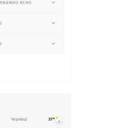
еважно ясно
о
о
Чернівці
37°