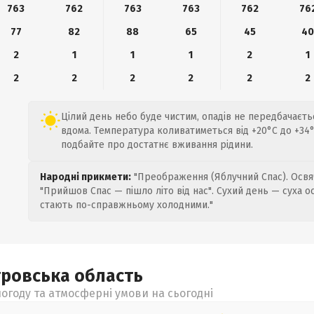
763
762
763
763
762
76
77
82
88
65
45
4
2
1
1
1
2
1
2
2
2
2
2
2
Цілий день небо буде чистим, опадів не передбачаєт
вдома. Температура коливатиметься від +20°C до +34°
подбайте про достатнє вживання рідини.
Народні прикмети:
"Преображення (Яблучний Спас). Освяч
"Прийшов Спас — пішло літо від нас". Сухий день — суха о
стають по-справжньому холодними."
тровська
область
огоду та атмосферні умови на сьогодні