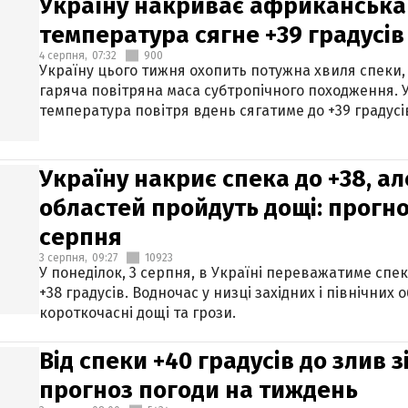
Україну накриває африканська 
температура сягне +39 градусів
4 серпня,
07:32
900
Україну цього тижня охопить потужна хвиля спеки,
гаряча повітряна маса субтропічного походження. У
температура повітря вдень сягатиме до +39 градусі
Україну накриє спека до +38, ал
областей пройдуть дощі: прогно
серпня
3 серпня,
09:27
10923
У понеділок, 3 серпня, в Україні переважатиме спе
+38 градусів. Водночас у низці західних і північних
короткочасні дощі та грози.
Від спеки +40 градусів до злив 
прогноз погоди на тиждень