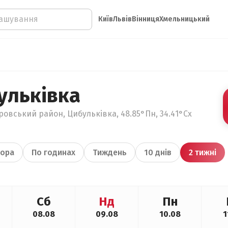
Київ
Львів
Вінниця
Хмельницький
ульківка
ровський район, Цибульківка, 48.85°Пн, 34.41°Сх
ора
По годинах
Тиждень
10 днів
2 тижні
Сб
Нд
Пн
08.08
09.08
10.08
1