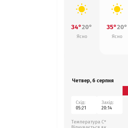
34°
20°
35°
20°
Ясно
Ясно
Четвер, 6 серпня
Схід:
Захід:
05:21
20:14
Температура С°
Відчувається як