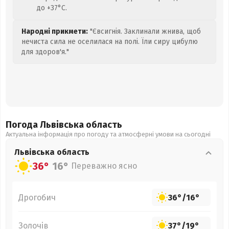
до +37°C.
Народні прикмети:
"Євсигнія. Заклинали жнива, щоб
нечиста сила не оселилася на полі. Їли сиру цибулю
для здоров'я."
Погода Львівська
область
Актуальна інформація про погоду та атмосферні умови на сьогодні
Львівська
область
36°
16°
Переважно ясно
Дрогобич
36°
/
16°
Золочів
37°
/
19°