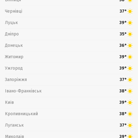
Чернівці
37°
Луцьк
39°
Дніпро
35°
Донецьк
36°
Житомир
39°
Ужгород
39°
Запоріжжя
37°
Івано-Франківськ
38°
Київ
39°
Кропивницький
38°
Луганськ
37°
Миколаїв
39°