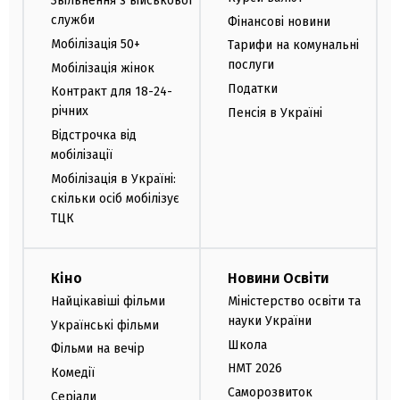
Звільнення з військової
служби
Фінансові новини
Мобілізація 50+
Тарифи на комунальні
послуги
Мобілізація жінок
Податки
Контракт для 18-24-
річних
Пенсія в Україні
Відстрочка від
мобілізації
Мобілізація в Україні:
скільки осіб мобілізує
ТЦК
Кіно
Новини Освіти
Найцікавіші фільми
Міністерство освіти та
науки України
Українські фільми
Школа
Фільми на вечір
НМТ 2026
Комедії
Саморозвиток
Серіали