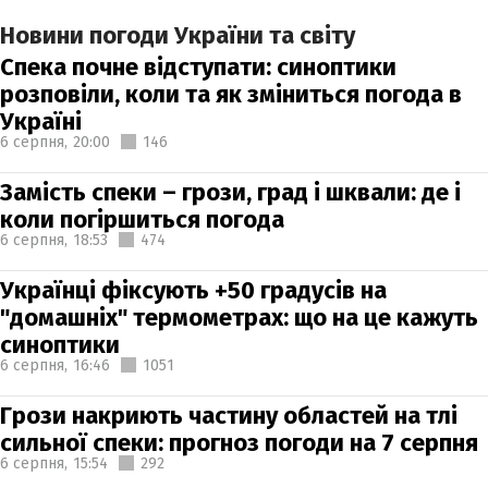
Новини погоди України та світу
Спека почне відступати: синоптики
розповіли, коли та як зміниться погода в
Україні
6 серпня,
20:00
146
Замість спеки – грози, град і шквали: де і
коли погіршиться погода
6 серпня,
18:53
474
Українці фіксують +50 градусів на
"домашніх" термометрах: що на це кажуть
синоптики
6 серпня,
16:46
1051
Грози накриють частину областей на тлі
сильної спеки: прогноз погоди на 7 серпня
6 серпня,
15:54
292