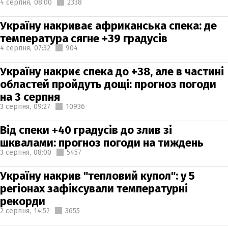
4 серпня,
08:00
2338
Україну накриває африканська спека: де
температура сягне +39 градусів
4 серпня,
07:32
904
Україну накриє спека до +38, але в частині
областей пройдуть дощі: прогноз погоди
на 3 серпня
3 серпня,
09:27
10936
Від спеки +40 градусів до злив зі
шквалами: прогноз погоди на тиждень
3 серпня,
08:00
5457
Україну накрив "тепловий купол": у 5
регіонах зафіксували температурні
рекорди
2 серпня,
14:52
3655