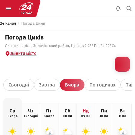
24 Канал
Погода Циків
Погода Циків
Львівська обл., Золочівський район, Циків, 49.95°Пн, 24.92°Сх
Змінити місто
Сьогодні
Завтра
Вчора
По годинах
Тиж
Ср
Чт
Пт
Сб
Нд
Пн
Вт
Вчора
Сьогодні
Завтра
08.08
09.08
10.08
11.08