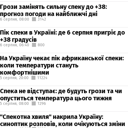
Грози замінять сильну спеку до +38:
прогноз погоди на найближчі дні
6 серпня,
08:00
3142
Пік спеки в Україні: де 6 серпня пригріє до
+38 градусів
6 серпня,
06:40
800
На Україну чекає пік африканської спеки:
коли температури стануть
комфортнішими
5 серпня,
20:00
11224
Спека не відступає: де будуть грози та чи
опуститься температура цього тижня
5 серпня,
08:00
1296
"Спекотна хвиля" накрила Україну:
синоптик розповів, коли очікуються зміни