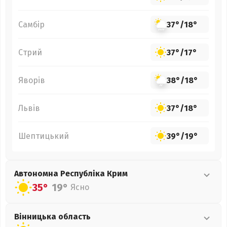
Самбір
37°
/
18°
Стрий
37°
/
17°
Яворів
38°
/
18°
Львів
37°
/
18°
Шептицький
39°
/
19°
Автономна Республіка Крим
35°
19°
Ясно
Вінницька
область