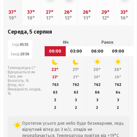
37°
37°
27°
26°
26°
29°
33°
19°
19°
17°
13°
11°
12°
16°
Середа, 5 серпня
Ніч
Ранок
Схід:
05:55
00:00
03:00
06:00
09:00
1
Захід:
20:56
Температура С°
23°
21°
20°
26°
Відчувається як
Тиск, мм
23°
21°
20°
26°
Вологість, %
763
762
762
762
Вітер, м/с
Ймовірність опадів,
63
63
66
64
%
2
3
3
3
2
2
2
2
Протягом усього дня небо буде безхмарним, ледь
відчутний вітер до 3 м/с, опадів не
передбачається. Температура повітря від +19°C