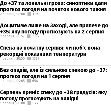
До +37 та локальні грози: синоптики дали
прогноз погоди на початок нового тижня
2 серпня,
08:00
1791
Дощитиме лише на Заході, але припече до
+35: яку погоду прогнозують на 2 серпня
2 серпня,
06:57
2692
Спека на початку серпня: чи поб'є вона
рекордні показники температури
1 серпня,
20:00
1539
Без опадів, але із сильною спекою до +37:
прогноз погоди на 1 серпня
1 серпня,
09:05
656
Серпень приніс спеку до +38 градусів: яку
погоду прогнозують на вихідні
1 серпня,
08:00
844