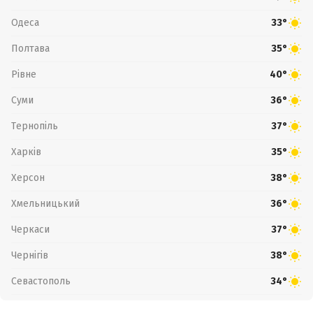
Одеса
33°
Полтава
35°
Рівне
40°
Суми
36°
Тернопіль
37°
Харків
35°
Херсон
38°
Хмельницький
36°
Черкаси
37°
Чернігів
38°
Севастополь
34°