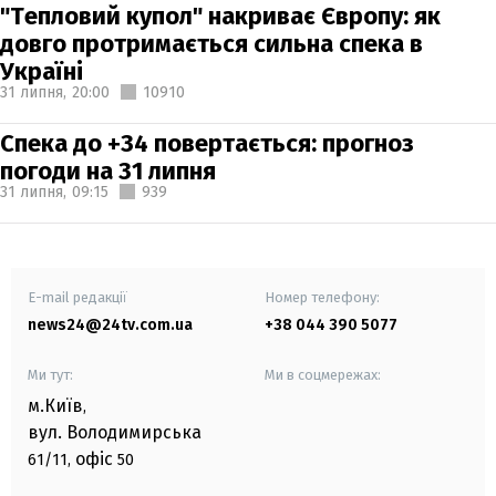
"Тепловий купол" накриває Європу: як
довго протримається сильна спека в
Україні
31 липня,
20:00
10910
Спека до +34 повертається: прогноз
погоди на 31 липня
31 липня,
09:15
939
E-mail редакції
Номер телефону:
news24@24tv.com.ua
+38 044 390 5077
Ми тут:
Ми в соцмережах:
м.Київ
,
вул. Володимирська
офіс
61/11,
50