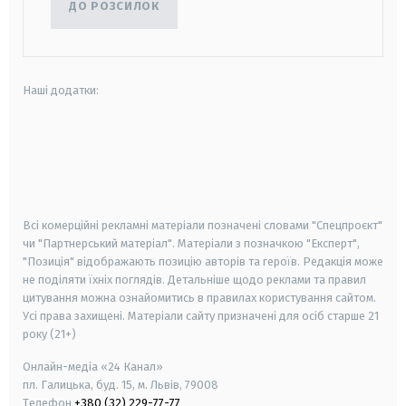
ДО РОЗСИЛОК
Наші додатки:
android
apple
smart tv
samsung smart tv
Всі комерційні рекламні матеріали позначені словами "Спецпроєкт"
чи "Партнерський матеріал". Матеріали з позначкою "Експерт",
"Позиція" відображають позицію авторів та героїв. Редакція може
не поділяти їхніх поглядів. Детальніше щодо реклами та правил
цитування можна ознайомитись в правилах користування сайтом.
Усі права захищені.
Матеріали сайту призначені для осіб старше
21
року (21+)
Онлайн-медіа «24 Канал»
пл. Галицька, буд. 15, м. Львів, 79008
Телефон
+380 (32) 229-77-77