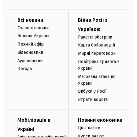
Всі новини
Війна Росії з
Головні новини
Україною
Новини України
Ракетні обстріли
Прямий ефір
Карта бойових дій
Відеоновини
Мирні переговори
Аудіоновини
Повітряна тривога в
Україні
Погода
Масована атака по
Україні
Вибухи у Росії
Втрати ворога
Мобілізація в
Новини економіки
Ціна нафти
Україні
Курси валют