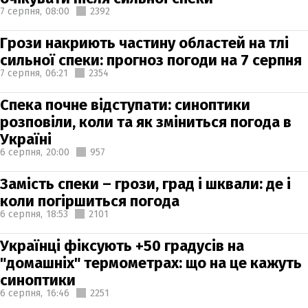
7 серпня,
08:00
2392
Грози накриють частину областей на тлі
сильної спеки: прогноз погоди на 7 серпня
7 серпня,
06:21
2354
Спека почне відступати: синоптики
розповіли, коли та як зміниться погода в
Україні
6 серпня,
20:00
957
Замість спеки – грози, град і шквали: де і
коли погіршиться погода
6 серпня,
18:53
2101
Українці фіксують +50 градусів на
"домашніх" термометрах: що на це кажуть
синоптики
6 серпня,
16:46
2251