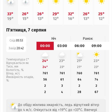
33°
26°
26°
29°
32°
26°
25°
19°
15°
13°
12°
16°
13°
12°
П'ятниця, 7 серпня
Ніч
Ранок
Схід:
05:53
00:00
03:00
06:00
09:00
1
Захід:
20:42
Температура С°
24°
23°
21°
23°
Відчувається як
Тиск, мм
24°
23°
21°
23°
Вологість, %
761
761
760
761
Вітер, м/с
Ймовірність опадів,
56
61
64
74
%
2
3
2
2
2
4
28
67
До обіду мінлива хмарність, ледь відчутний вітер
до 4 м/с. Очікується від +19°C до +33°C. Ввечері