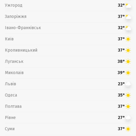
Ужгород
32°
Запоріжжя
37°
Івано-Франківськ
32°
Київ
37°
Кропивницький
37°
Луганськ
38°
Миколаїв
39°
Львів
23°
Одеса
35°
Полтава
37°
Рівне
27°
Суми
37°