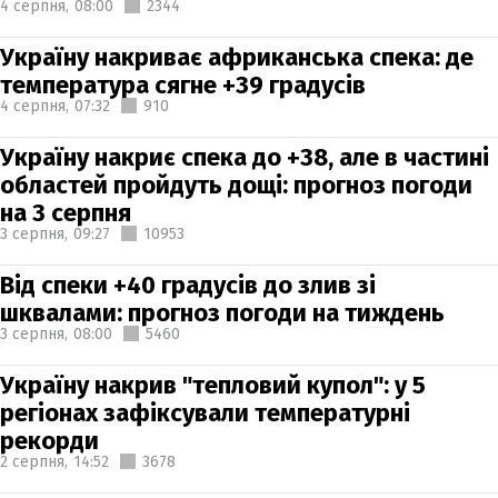
4 серпня,
08:00
2344
Україну накриває африканська спека: де
температура сягне +39 градусів
4 серпня,
07:32
910
Україну накриє спека до +38, але в частині
областей пройдуть дощі: прогноз погоди
на 3 серпня
3 серпня,
09:27
10953
Від спеки +40 градусів до злив зі
шквалами: прогноз погоди на тиждень
3 серпня,
08:00
5460
Україну накрив "тепловий купол": у 5
регіонах зафіксували температурні
рекорди
2 серпня,
14:52
3678