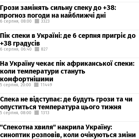
Грози замінять сильну спеку до +38:
прогноз погоди на найближчі дні
6 серпня,
08:00
3323
Пік спеки в Україні: де 6 серпня пригріє до
+38 градусів
6 серпня,
06:40
827
На Україну чекає пік африканської спеки:
коли температури стануть
комфортнішими
5 серпня,
20:00
11449
Спека не відступає: де будуть грози та чи
опуститься температура цього тижня
5 серпня,
08:00
1313
"Спекотна хвиля" накрила Україну:
синоптик розповів, коли очікуються зміни