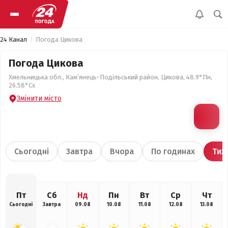
24 Канал
Погода Цикова
Погода Цикова
Хмельницька обл., Кам’янець-Подільський район, Цикова, 48.9°Пн,
26.58°Сх
Змінити місто
Сьогодні
Завтра
Вчора
По годинах
Тиж
Пт
Сб
Нд
Пн
Вт
Ср
Чт
Сьогодні
Завтра
09.08
10.08
11.08
12.08
13.08