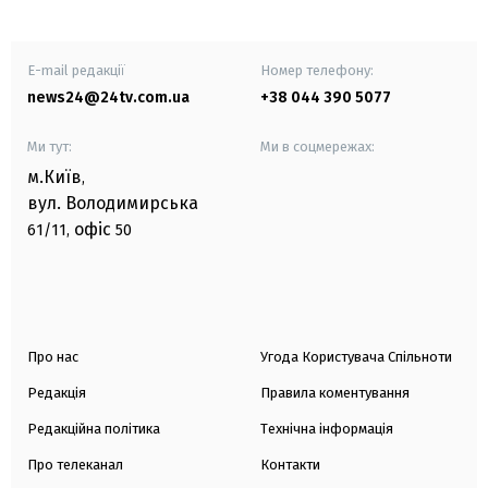
E-mail редакції
Номер телефону:
news24@24tv.com.ua
+38 044 390 5077
Ми тут:
Ми в соцмережах:
м.Київ
,
вул. Володимирська
офіс
61/11,
50
Про нас
Угода Користувача Спільноти
Редакція
Правила коментування
Редакційна політика
Технічна інформація
Про телеканал
Контакти