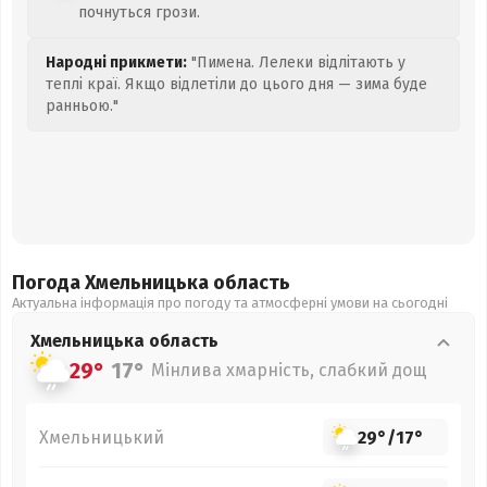
почнуться грози.
Народні прикмети:
"Пимена. Лелеки відлітають у
теплі краї. Якщо відлетіли до цього дня — зима буде
ранньою."
Погода Хмельницька
область
Актуальна інформація про погоду та атмосферні умови на сьогодні
Хмельницька
область
29°
17°
Мінлива хмарність, слабкий дощ
Хмельницький
29°
/
17°