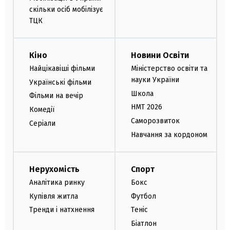
скільки осіб мобілізує
ТЦК
Кіно
Новини Освіти
Найцікавіші фільми
Міністерство освіти та
науки України
Українські фільми
Школа
Фільми на вечір
НМТ 2026
Комедії
Саморозвиток
Серіали
Навчання за кордоном
Нерухомість
Спорт
Аналітика ринку
Бокс
Купівля житла
Футбол
Тренди і натхнення
Теніс
Біатлон