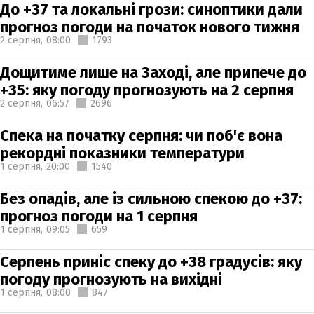
До +37 та локальні грози: синоптики дали
прогноз погоди на початок нового тижня
2 серпня,
08:00
1793
Дощитиме лише на Заході, але припече до
+35: яку погоду прогнозують на 2 серпня
2 серпня,
06:57
2696
Спека на початку серпня: чи поб'є вона
рекордні показники температури
1 серпня,
20:00
1540
Без опадів, але із сильною спекою до +37:
прогноз погоди на 1 серпня
1 серпня,
09:05
659
Серпень приніс спеку до +38 градусів: яку
погоду прогнозують на вихідні
1 серпня,
08:00
847