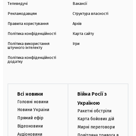
Телеведучі
Вакансії
Рекламодавцям
Структура власності
Правила користування
Архів
Політика конфіденційності
Карта сайту
Політика використання
Ігри
штучного інтелекту
Політика конфіденційності
додатку
Всі новини
Війна Росії з
Головні новини
Україною
Новини України
Ракетні обстріли
Прямий ефір
Карта бойових дій
Відеоновини
Мирні переговори
Аудіоновини
Повітряна тривога в