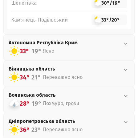
Шепетівка
30°
/
19°
Кам’янець-Подільський
33°
/
20°
Автономна Республіка Крим
33°
19°
Ясно
Вінницька
область
34°
21°
Переважно ясно
Волинська
область
28°
19°
Похмуро, грози
Дніпропетровська
область
36°
23°
Переважно ясно