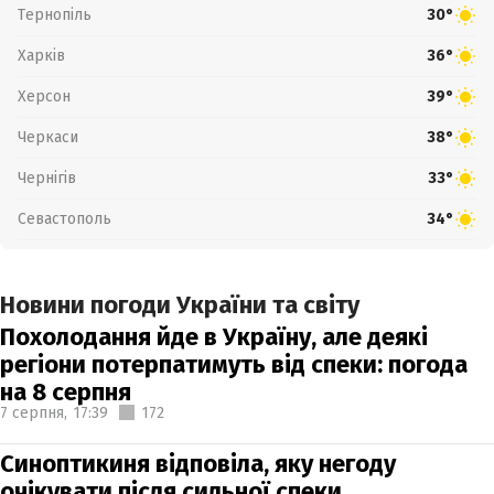
Тернопіль
30°
Харків
36°
Херсон
39°
Черкаси
38°
Чернігів
33°
Севастополь
34°
Новини погоди України та світу
Похолодання йде в Україну, але деякі
регіони потерпатимуть від спеки: погода
на 8 серпня
7 серпня,
17:39
172
Синоптикиня відповіла, яку негоду
очікувати після сильної спеки