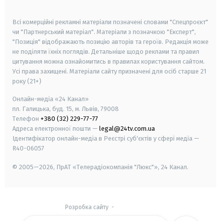
smart tv
samsung smart tv
Всі комерційні рекламні матеріали позначені словами "Спецпроєкт"
чи "Партнерський матеріал". Матеріали з позначкою "Експерт",
"Позиція" відображають позицію авторів та героїв. Редакція може
не поділяти їхніх поглядів. Детальніше щодо реклами та правил
цитування можна ознайомитись в правилах користування сайтом.
Усі права захищені.
Матеріали сайту призначені для осіб старше
21
року (21+)
Онлайн-медіа «24 Канал»
пл. Галицька, буд. 15, м. Львів, 79008
Телефон
+380 (32) 229-77-77
Адреса електронної пошти —
legal@24tv.com.ua
Ідентифікатор онлайн-медіа в Реєстрі суб'єктів у сфері медіа —
R40-06057
© 2005—2026,
ПрАТ «Телерадіокомпанія "Люкс"», 24 Канал.
Розробка сайту
-