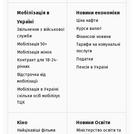
Мобілізація в
Новини економіки
Ціна нафти
Україні
Курси валют
Звільнення з військової
служби
Фінансові новини
Мобілізація 50+
Тарифи на комунальні
послуги
Мобілізація жінок
Податки
Контракт для 18-24-
річних
Пенсія в Україні
Відстрочка від
мобілізації
Мобілізація в Україні:
скільки осіб мобілізує
ТЦК
Кіно
Новини Освіти
Найцікавіші фільми
Міністерство освіти та