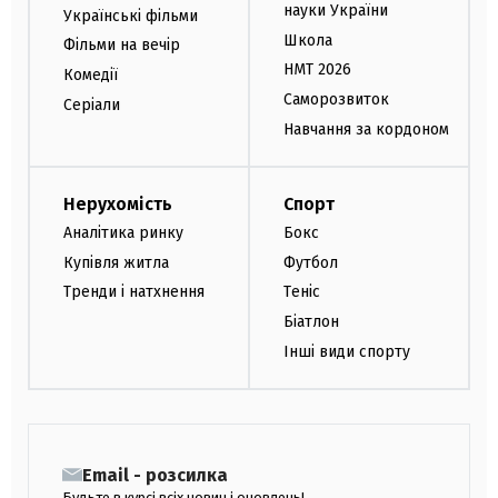
науки України
Українські фільми
Школа
Фільми на вечір
НМТ 2026
Комедії
Саморозвиток
Серіали
Навчання за кордоном
Нерухомість
Спорт
Аналітика ринку
Бокс
Купівля житла
Футбол
Тренди і натхнення
Теніс
Біатлон
Інші види спорту
Email - розсилка
Будьте в курсі всіх новин і оновлень!