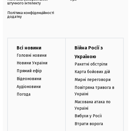
штучного інтелекту
Політика конфіденційності
додатку
Всі новини
Війна Росії з
Головні новини
Україною
Новини України
Ракетні обстріли
Прямий ефір
Карта бойових дій
Відеоновини
Мирні переговори
Аудіоновини
Повітряна тривога в
Україні
Погода
Масована атака по
Україні
Вибухи у Росії
Втрати ворога