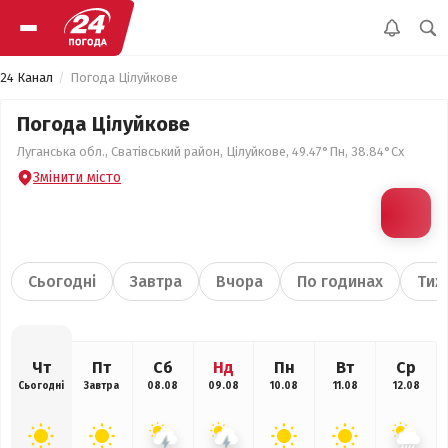
24 Канал
Погода Цілуйкове
Погода Цілуйкове
Луганська обл., Сватівський район, Цілуйкове, 49.47°Пн, 38.84°Сх
Змінити місто
Сьогодні
Завтра
Вчора
По годинах
Тиж
Чт
Пт
Сб
Нд
Пн
Вт
Ср
Сьогодні
Завтра
08.08
09.08
10.08
11.08
12.08