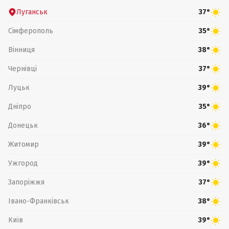
Луганськ
37°
Сімферополь
35°
Вінниця
38°
Чернівці
37°
Луцьк
39°
Дніпро
35°
Донецьк
36°
Житомир
39°
Ужгород
39°
Запоріжжя
37°
Івано-Франківськ
38°
Київ
39°