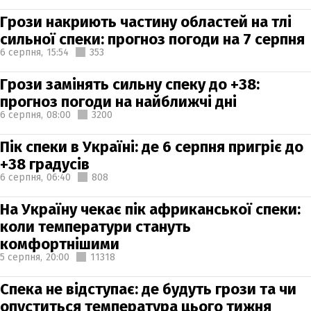
Грози накриють частину областей на тлі
сильної спеки: прогноз погоди на 7 серпня
6 серпня,
15:54
353
Грози замінять сильну спеку до +38:
прогноз погоди на найближчі дні
6 серпня,
08:00
3200
Пік спеки в Україні: де 6 серпня пригріє до
+38 градусів
6 серпня,
06:40
808
На Україну чекає пік африканської спеки:
коли температури стануть
комфортнішими
5 серпня,
20:00
11318
Спека не відступає: де будуть грози та чи
опуститься температура цього тижня