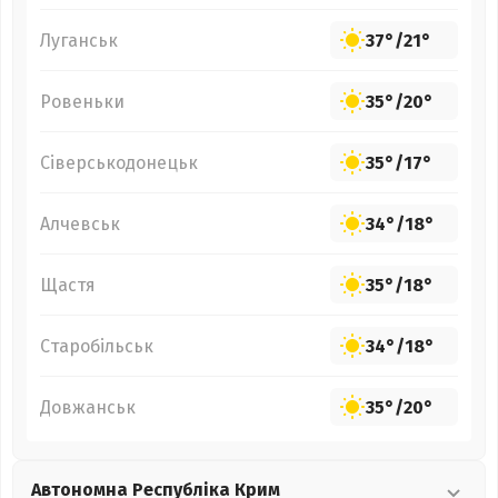
Луганськ
37°
/
21°
Ровеньки
35°
/
20°
Сіверськодонецьк
35°
/
17°
Алчевськ
34°
/
18°
Щастя
35°
/
18°
Старобільськ
34°
/
18°
Довжанськ
35°
/
20°
Автономна Республіка Крим