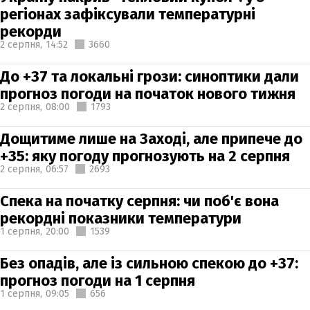
регіонах зафіксували температурні
рекорди
2 серпня,
14:52
3660
До +37 та локальні грози: синоптики дали
прогноз погоди на початок нового тижня
2 серпня,
08:00
1793
Дощитиме лише на Заході, але припече до
+35: яку погоду прогнозують на 2 серпня
2 серпня,
06:57
2693
Спека на початку серпня: чи поб'є вона
рекордні показники температури
1 серпня,
20:00
1539
Без опадів, але із сильною спекою до +37:
прогноз погоди на 1 серпня
1 серпня,
09:05
656