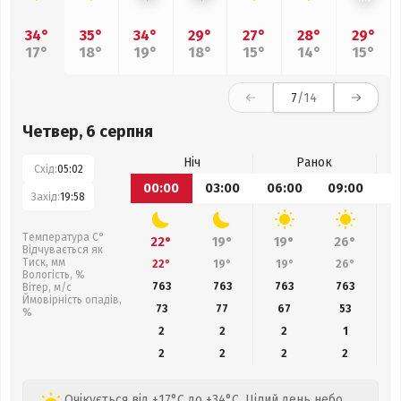
34°
35°
34°
29°
27°
28°
29°
17°
18°
19°
18°
15°
14°
15°
7
/14
Четвер, 6 серпня
Ніч
Ранок
Схід:
05:02
00:00
03:00
06:00
09:00
1
Захід:
19:58
Температура С°
22°
19°
19°
26°
Відчувається як
Тиск, мм
22°
19°
19°
26°
Вологість, %
763
763
763
763
Вітер, м/с
Ймовірність опадів,
73
77
67
53
%
2
2
2
1
2
2
2
2
Очікується від +17°C до +34°C. Цілий день небо