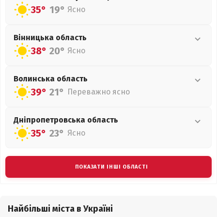
35°
19°
Ясно
Вінницька
область
38°
20°
Ясно
Волинська
область
39°
21°
Переважно ясно
Дніпропетровська
область
35°
23°
Ясно
ПОКАЗАТИ ІНШІ ОБЛАСТІ
Найбільші міста в Україні