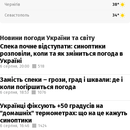
Чернігів
38°
Севастополь
34°
Новини погоди України та світу
Спека почне відступати: синоптики
розповіли, коли та як зміниться погода в
Україні
6 серпня,
20:00
518
Замість спеки – грози, град і шквали: де і
коли погіршиться погода
6 серпня,
18:53
1076
Українці фіксують +50 градусів на
"домашніх" термометрах: що на це кажуть
синоптики
6 серпня,
16:46
1424