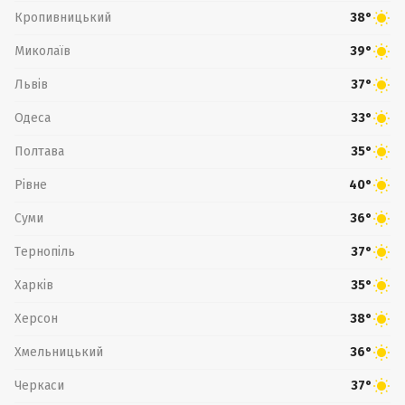
Кропивницький
38°
Миколаїв
39°
Львів
37°
Одеса
33°
Полтава
35°
Рівне
40°
Суми
36°
Тернопіль
37°
Харків
35°
Херсон
38°
Хмельницький
36°
Черкаси
37°