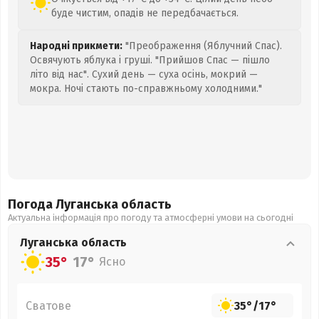
буде чистим, опадів не передбачається.
Народні прикмети:
"Преображення (Яблучний Спас).
Освячують яблука і груші. "Прийшов Спас — пішло
літо від нас". Сухий день — суха осінь, мокрий —
мокра. Ночі стають по-справжньому холодними."
Погода Луганська
область
Актуальна інформація про погоду та атмосферні умови на сьогодні
Луганська
область
35°
17°
Ясно
Сватове
35°
/
17°