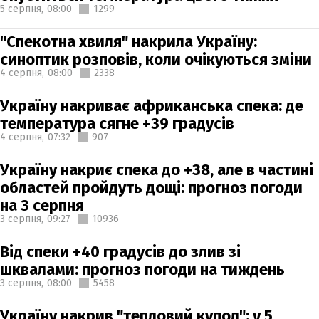
5 серпня,
08:00
1299
"Спекотна хвиля" накрила Україну:
синоптик розповів, коли очікуються зміни
4 серпня,
08:00
2338
Україну накриває африканська спека: де
температура сягне +39 градусів
4 серпня,
07:32
907
Україну накриє спека до +38, але в частині
областей пройдуть дощі: прогноз погоди
на 3 серпня
3 серпня,
09:27
10936
Від спеки +40 градусів до злив зі
шквалами: прогноз погоди на тиждень
3 серпня,
08:00
5458
Україну накрив "тепловий купол": у 5