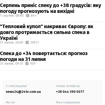
Серпень приніс спеку до +38 градусів: яку
погоду прогнозують на вихідні
1 серпня,
08:00
844
"Тепловий купол" накриває Європу: як
довго протримається сильна спека в
Україні
31 липня,
20:00
10911
Спека до +34 повертається: прогноз
погоди на 31 липня
31 липня,
09:15
939
E-mail редакції
Номер телефону:
news24@24tv.com.ua
+38 044 390 5077
Ми тут:
Ми в соцмережах: