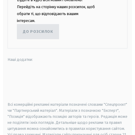
Перейдіть на сторінку наших розсилок, щоб
обрати ті, що відповідають вашим
інтересам.
ДО РОЗСИЛОК
Наші додатки:
android
apple
smart tv
samsung smart tv
Всі комерційні рекламні матеріали позначені словами "Спецпроєкт"
чи "Партнерський матеріал". Матеріали з позначкою "Експерт",
"Позиція" відображають позицію авторів та героїв. Редакція може
не поділяти їхніх поглядів. Детальніше щодо реклами та правил
цитування можна ознайомитись в правилах користування сайтом.
Усі права захищені.
Матеріали сайту призначені для осіб старше
21