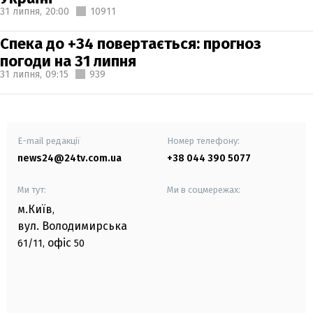
31 липня,
20:00
10911
Спека до +34 повертається: прогноз
погоди на 31 липня
31 липня,
09:15
939
E-mail редакції
Номер телефону:
news24@24tv.com.ua
+38 044 390 5077
Ми тут:
Ми в соцмережах:
м.Київ
,
вул. Володимирська
офіс
61/11,
50