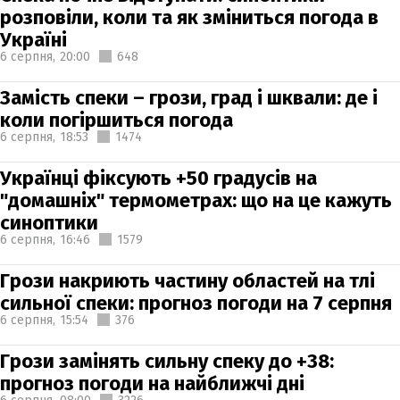
розповіли, коли та як зміниться погода в
Україні
6 серпня,
20:00
648
Замість спеки – грози, град і шквали: де і
коли погіршиться погода
6 серпня,
18:53
1474
Українці фіксують +50 градусів на
"домашніх" термометрах: що на це кажуть
синоптики
6 серпня,
16:46
1579
Грози накриють частину областей на тлі
сильної спеки: прогноз погоди на 7 серпня
6 серпня,
15:54
376
Грози замінять сильну спеку до +38:
прогноз погоди на найближчі дні