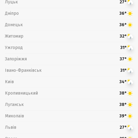
Луцьк
27°
Дніпро
36°
Донецьк
36°
Житомир
32°
Ужгород
31°
Запоріжжя
37°
Івано-Франківськ
31°
Київ
34°
Кропивницький
38°
Луганськ
38°
Миколаїв
39°
Львів
27°