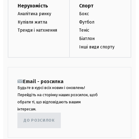
Нерухомість
Спорт
Аналітика ринку
Бокс
Купівля житла
Футбол
Тренди і натхнення
Теніс
Біатлон
Інші види спорту
Email - розсилка
Будьте в курсі всіх новин і оновлень!
Перейдіть на сторінку наших розсилок, щоб
обрати ті, що відповідають вашим
інтересам.
ДО РОЗСИЛОК