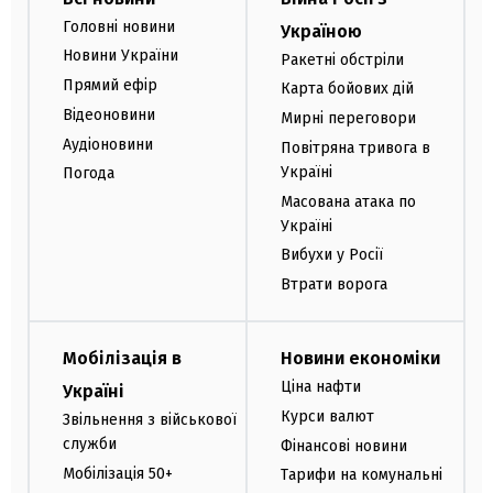
Головні новини
Україною
Новини України
Ракетні обстріли
Прямий ефір
Карта бойових дій
Відеоновини
Мирні переговори
Аудіоновини
Повітряна тривога в
Україні
Погода
Масована атака по
Україні
Вибухи у Росії
Втрати ворога
Мобілізація в
Новини економіки
Ціна нафти
Україні
Курси валют
Звільнення з військової
служби
Фінансові новини
Мобілізація 50+
Тарифи на комунальні