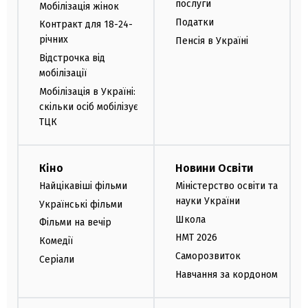
послуги
Мобілізація жінок
Податки
Контракт для 18-24-
річних
Пенсія в Україні
Відстрочка від
мобілізації
Мобілізація в Україні:
скільки осіб мобілізує
ТЦК
Кіно
Новини Освіти
Найцікавіші фільми
Міністерство освіти та
науки України
Українські фільми
Школа
Фільми на вечір
НМТ 2026
Комедії
Саморозвиток
Серіали
Навчання за кордоном