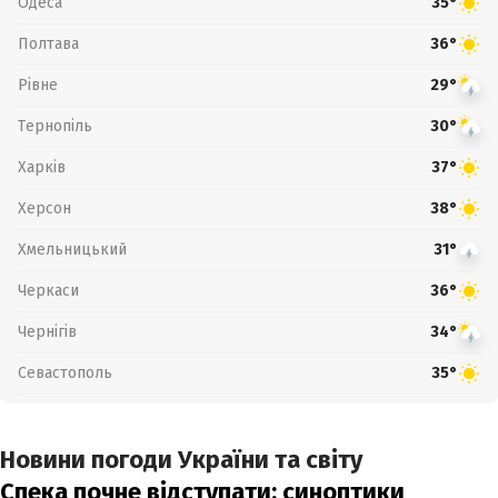
Одеса
35°
Полтава
36°
Рівне
29°
Тернопіль
30°
Харків
37°
Херсон
38°
Хмельницький
31°
Черкаси
36°
Чернігів
34°
Севастополь
35°
Новини погоди України та світу
Спека почне відступати: синоптики