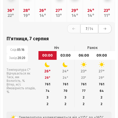
36°
28°
26°
27°
29°
24°
23°
22°
19°
14°
13°
14°
14°
11°
7
/14
П'ятниця, 7 серпня
Ніч
Ранок
Схід:
05:16
00:00
03:00
06:00
09:00
1
Захід:
20:20
Температура С°
26°
24°
23°
27°
Відчувається як
Тиск, мм
26°
24°
23°
29°
Вологість, %
761
761
761
761
Вітер, м/с
Ймовірність опадів,
74
70
77
64
%
3
3
2
2
2
2
2
2
Температура коливатиметься від +22°C до +36°C,