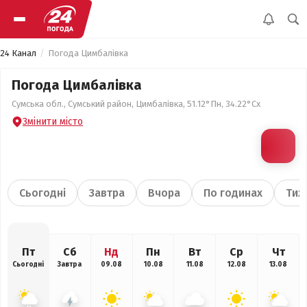
24 Канал
Погода Цимбалівка
Погода Цимбалівка
Сумська обл., Сумський район, Цимбалівка, 51.12°Пн, 34.22°Сх
Змінити місто
Сьогодні
Завтра
Вчора
По годинах
Тиж
Пт
Сб
Нд
Пн
Вт
Ср
Чт
Сьогодні
Завтра
09.08
10.08
11.08
12.08
13.08