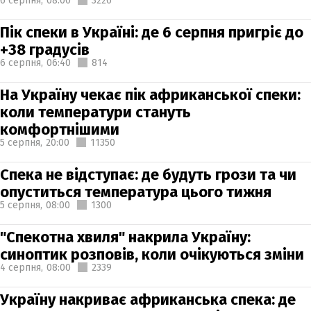
6 серпня,
08:00
3226
Пік спеки в Україні: де 6 серпня пригріє до
+38 градусів
6 серпня,
06:40
814
На Україну чекає пік африканської спеки:
коли температури стануть
комфортнішими
5 серпня,
20:00
11350
Спека не відступає: де будуть грози та чи
опуститься температура цього тижня
5 серпня,
08:00
1300
"Спекотна хвиля" накрила Україну:
синоптик розповів, коли очікуються зміни
4 серпня,
08:00
2339
Україну накриває африканська спека: де