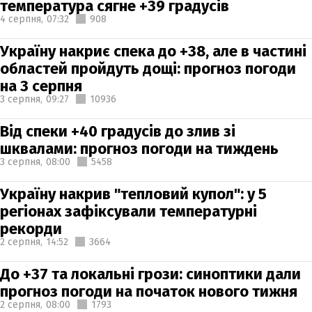
температура сягне +39 градусів
4 серпня,
07:32
908
Україну накриє спека до +38, але в частині
областей пройдуть дощі: прогноз погоди
на 3 серпня
3 серпня,
09:27
10936
Від спеки +40 градусів до злив зі
шквалами: прогноз погоди на тиждень
3 серпня,
08:00
5458
Україну накрив "тепловий купол": у 5
регіонах зафіксували температурні
рекорди
2 серпня,
14:52
3664
До +37 та локальні грози: синоптики дали
прогноз погоди на початок нового тижня
2 серпня,
08:00
1793