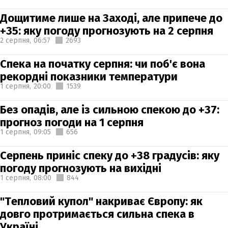
Дощитиме лише на Заході, але припече до
+35: яку погоду прогнозують на 2 серпня
2 серпня,
06:57
2693
Спека на початку серпня: чи поб'є вона
рекордні показники температури
1 серпня,
20:00
1539
Без опадів, але із сильною спекою до +37:
прогноз погоди на 1 серпня
1 серпня,
09:05
656
Серпень приніс спеку до +38 градусів: яку
погоду прогнозують на вихідні
1 серпня,
08:00
844
"Тепловий купол" накриває Європу: як
довго протримається сильна спека в
Україні