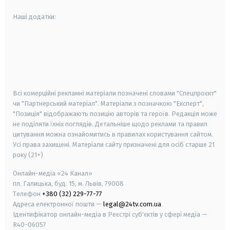
Наші додатки:
android
apple
smart tv
samsung smart tv
Всі комерційні рекламні матеріали позначені словами "Спецпроєкт"
чи "Партнерський матеріал". Матеріали з позначкою "Експерт",
"Позиція" відображають позицію авторів та героїв. Редакція може
не поділяти їхніх поглядів. Детальніше щодо реклами та правил
цитування можна ознайомитись в правилах користування сайтом.
Усі права захищені.
Матеріали сайту призначені для осіб старше
21
року (21+)
Онлайн-медіа «24 Канал»
пл. Галицька, буд. 15, м. Львів, 79008
Телефон
+380 (32) 229-77-77
Адреса електронної пошти —
legal@24tv.com.ua
Ідентифікатор онлайн-медіа в Реєстрі суб'єктів у сфері медіа —
R40-06057