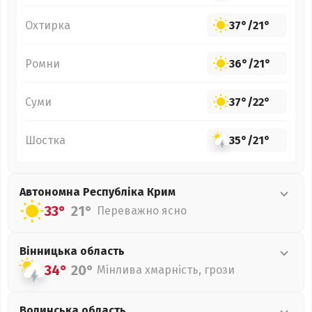
Охтирка
37°
/
21°
Ромни
36°
/
21°
Суми
37°
/
22°
Шостка
35°
/
21°
Автономна Республіка Крим
33°
21°
Переважно ясно
Вінницька
область
34°
20°
Мінлива хмарність, грози
Волинська
область