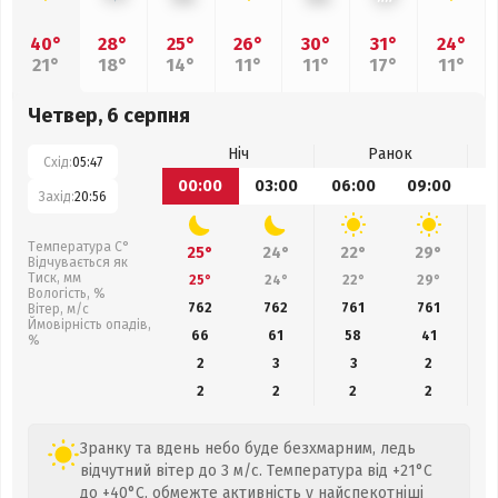
40°
28°
25°
26°
30°
31°
24°
21°
18°
14°
11°
11°
17°
11°
Четвер, 6 серпня
Ніч
Ранок
Схід:
05:47
00:00
03:00
06:00
09:00
1
Захід:
20:56
Температура С°
25°
24°
22°
29°
Відчувається як
Тиск, мм
25°
24°
22°
29°
Вологість, %
762
762
761
761
Вітер, м/с
Ймовірність опадів,
66
61
58
41
%
2
3
3
2
2
2
2
2
Зранку та вдень небо буде безхмарним, ледь
відчутний вітер до 3 м/с. Температура від +21°C
до +40°C, обмежте активність у найспекотніші