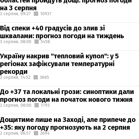
областей пройдуть дощі: прогноз погоди
на 3 серпня
3 серпня,
09:27
10937
Від спеки +40 градусів до злив зі
шквалами: прогноз погоди на тиждень
3 серпня,
08:00
5458
Україну накрив "тепловий купол": у 5
регіонах зафіксували температурні
рекорди
2 серпня,
14:52
3665
До +37 та локальні грози: синоптики дали
прогноз погоди на початок нового тижня
2 серпня,
08:00
1793
Дощитиме лише на Заході, але припече до
+35: яку погоду прогнозують на 2 серпня
2 серпня,
06:57
2694