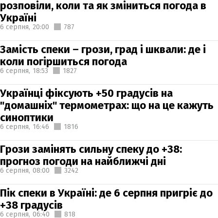
розповіли, коли та як зміниться погода в
Україні
6 серпня,
20:00
787
Замість спеки – грози, град і шквали: де і
коли погіршиться погода
6 серпня,
18:53
1827
Українці фіксують +50 градусів на
"домашніх" термометрах: що на це кажуть
синоптики
6 серпня,
16:46
1816
Грози замінять сильну спеку до +38:
прогноз погоди на найближчі дні
6 серпня,
08:00
3242
Пік спеки в Україні: де 6 серпня пригріє до
+38 градусів
6 серпня,
06:40
818