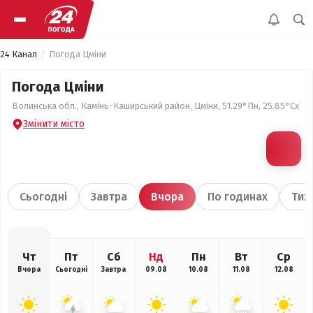
24 Канал
Погода Цміни
Погода Цміни
Волинська обл., Камінь-Каширський район, Цміни, 51.29°Пн, 25.85°Сх
Змінити місто
Сьогодні
Завтра
Вчора
По годинах
Тиж
Чт
Пт
Сб
Нд
Пн
Вт
Ср
Вчора
Сьогодні
Завтра
09.08
10.08
11.08
12.08