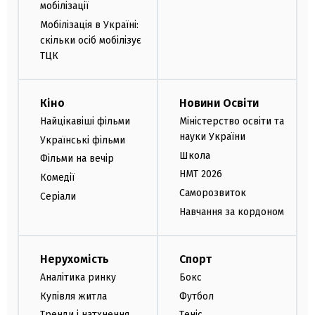
мобілізації
Мобілізація в Україні:
скільки осіб мобілізує
ТЦК
Кіно
Новини Освіти
Найцікавіші фільми
Міністерство освіти та
науки України
Українські фільми
Школа
Фільми на вечір
НМТ 2026
Комедії
Саморозвиток
Серіали
Навчання за кордоном
Нерухомість
Спорт
Аналітика ринку
Бокс
Купівля житла
Футбол
Тренди і натхнення
Теніс