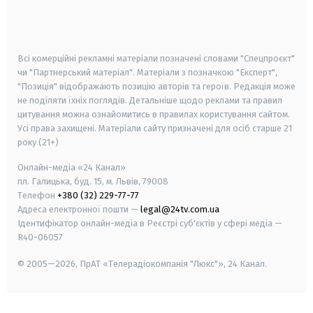
smart tv
samsung smart tv
Всі комерційні рекламні матеріали позначені словами "Спецпроєкт"
чи "Партнерський матеріал". Матеріали з позначкою "Експерт",
"Позиція" відображають позицію авторів та героїв. Редакція може
не поділяти їхніх поглядів. Детальніше щодо реклами та правил
цитування можна ознайомитись в правилах користування сайтом.
Усі права захищені.
Матеріали сайту призначені для осіб старше
21
року (21+)
Онлайн-медіа «24 Канал»
пл. Галицька, буд. 15, м. Львів, 79008
Телефон
+380 (32) 229-77-77
Адреса електронної пошти —
legal@24tv.com.ua
Ідентифікатор онлайн-медіа в Реєстрі суб'єктів у сфері медіа —
R40-06057
© 2005—2026,
ПрАТ «Телерадіокомпанія "Люкс"», 24 Канал.