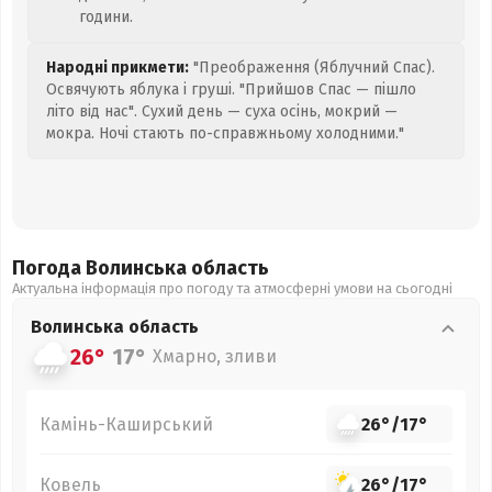
години.
Народні прикмети:
"Преображення (Яблучний Спас).
Освячують яблука і груші. "Прийшов Спас — пішло
літо від нас". Сухий день — суха осінь, мокрий —
мокра. Ночі стають по-справжньому холодними."
Погода Волинська
область
Актуальна інформація про погоду та атмосферні умови на сьогодні
Волинська
область
26°
17°
Хмарно, зливи
Камінь-Каширський
26°
/
17°
Ковель
26°
/
17°