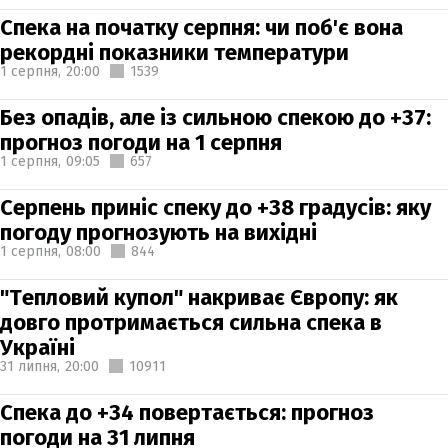
Спека на початку серпня: чи поб'є вона
рекордні показники температури
1 серпня,
20:00
1539
Без опадів, але із сильною спекою до +37:
прогноз погоди на 1 серпня
1 серпня,
09:05
657
Серпень приніс спеку до +38 градусів: яку
погоду прогнозують на вихідні
1 серпня,
08:00
844
"Тепловий купол" накриває Європу: як
довго протримається сильна спека в
Україні
31 липня,
20:00
10911
Спека до +34 повертається: прогноз
погоди на 31 липня