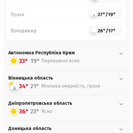
Луцьк
27°
/
19°
Володимир
26°
/
17°
Автономна Республіка Крим
33°
19°
Переважно ясно
Вінницька
область
34°
21°
Мінлива хмарність, грози
Дніпропетровська
область
36°
23°
Ясно
Донецька
область