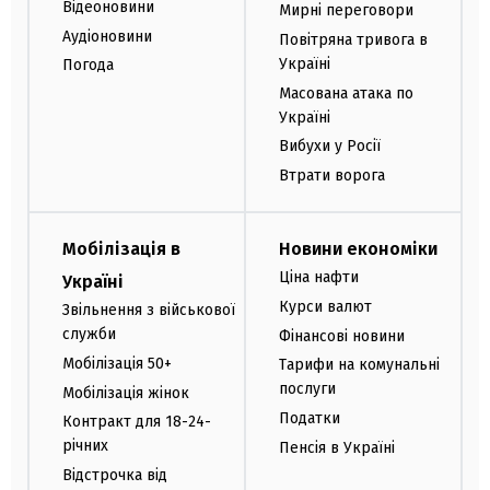
Відеоновини
Мирні переговори
Аудіоновини
Повітряна тривога в
Україні
Погода
Масована атака по
Україні
Вибухи у Росії
Втрати ворога
Мобілізація в
Новини економіки
Ціна нафти
Україні
Курси валют
Звільнення з військової
служби
Фінансові новини
Мобілізація 50+
Тарифи на комунальні
послуги
Мобілізація жінок
Податки
Контракт для 18-24-
річних
Пенсія в Україні
Відстрочка від