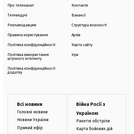
Про телеканал
Контакти
Телеведучі
Вакансії
Рекламодавцям
Структура власності
Правила користування
Архів
Політика конфіденційності
Карта сайту
Політика використання
Ігри
штучного інтелекту
Політика конфіденційності
додатку
Всі новини
Війна Росії з
Головні новини
Україною
Новини України
Ракетні обстріли
Прямий ефір
Карта бойових дій