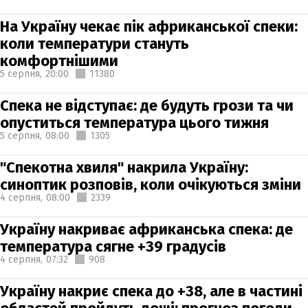
На Україну чекає пік африканської спеки:
коли температури стануть
комфортнішими
5 серпня,
20:00
11380
Спека не відступає: де будуть грози та чи
опуститься температура цього тижня
5 серпня,
08:00
1305
"Спекотна хвиля" накрила Україну:
синоптик розповів, коли очікуються зміни
4 серпня,
08:00
2339
Україну накриває африканська спека: де
температура сягне +39 градусів
4 серпня,
07:32
908
Україну накриє спека до +38, але в частині