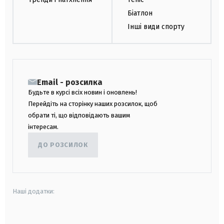
Біатлон
Інші види спорту
Email - розсилка
Будьте в курсі всіх новин і оновлень!
Перейдіть на сторінку наших розсилок, щоб
обрати ті, що відповідають вашим
інтересам.
ДО РОЗСИЛОК
Наші додатки:
android
apple