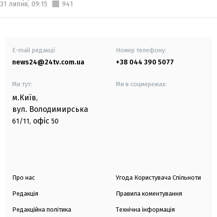
31 липня,
09:15
941
E-mail редакції
Номер телефону:
news24@24tv.com.ua
+38 044 390 5077
Ми тут:
Ми в соцмережах:
м.Київ
,
вул. Володимирська
офіс
61/11,
50
Про нас
Угода Користувача Спільноти
Редакція
Правила коментування
Редакційна політика
Технічна інформація