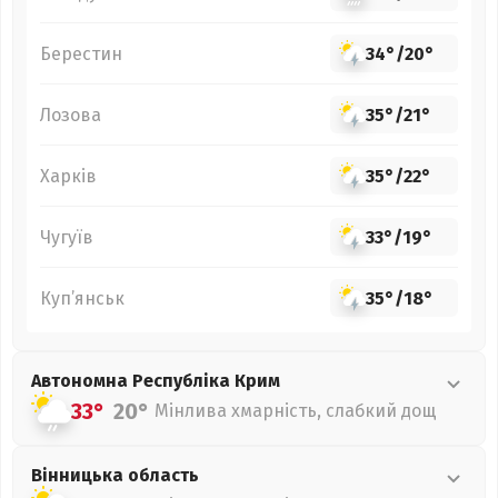
Берестин
34°
/
20°
Лозова
35°
/
21°
Харків
35°
/
22°
Чугуїв
33°
/
19°
Куп’янськ
35°
/
18°
Автономна Республіка Крим
33°
20°
Мінлива хмарність, слабкий дощ
Вінницька
область