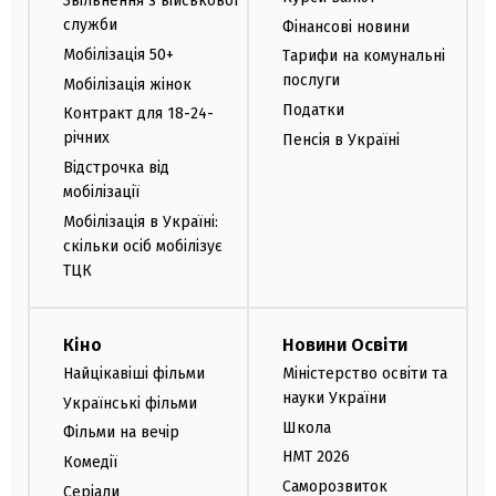
Звільнення з військової
служби
Фінансові новини
Мобілізація 50+
Тарифи на комунальні
послуги
Мобілізація жінок
Податки
Контракт для 18-24-
річних
Пенсія в Україні
Відстрочка від
мобілізації
Мобілізація в Україні:
скільки осіб мобілізує
ТЦК
Кіно
Новини Освіти
Найцікавіші фільми
Міністерство освіти та
науки України
Українські фільми
Школа
Фільми на вечір
НМТ 2026
Комедії
Саморозвиток
Серіали