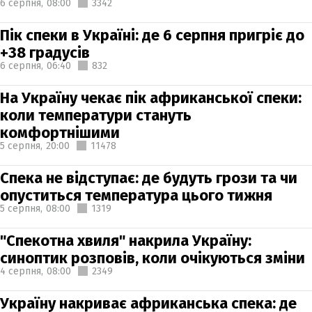
6 серпня,
08:00
3342
Пік спеки в Україні: де 6 серпня пригріє до
+38 градусів
6 серпня,
06:40
832
На Україну чекає пік африканської спеки:
коли температури стануть
комфортнішими
5 серпня,
20:00
11478
Спека не відступає: де будуть грози та чи
опуститься температура цього тижня
5 серпня,
08:00
1319
"Спекотна хвиля" накрила Україну:
синоптик розповів, коли очікуються зміни
4 серпня,
08:00
2349
Україну накриває африканська спека: де