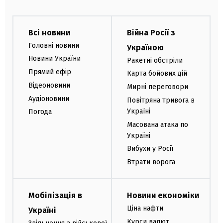
Всі новини
Війна Росії з
Головні новини
Україною
Новини України
Ракетні обстріли
Прямий ефір
Карта бойових дій
Відеоновини
Мирні переговори
Аудіоновини
Повітряна тривога в
Україні
Погода
Масована атака по
Україні
Вибухи у Росії
Втрати ворога
Мобілізація в
Новини економіки
Ціна нафти
Україні
Курси валют