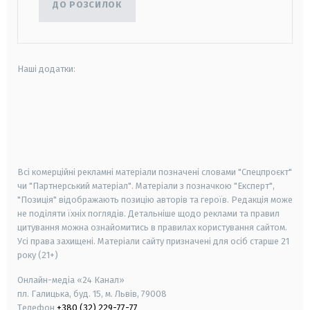
ДО РОЗСИЛОК
Наші додатки:
android
apple
smart tv
samsung smart tv
Всі комерційні рекламні матеріали позначені словами "Спецпроєкт"
чи "Партнерський матеріал". Матеріали з позначкою "Експерт",
"Позиція" відображають позицію авторів та героїв. Редакція може
не поділяти їхніх поглядів. Детальніше щодо реклами та правил
цитування можна ознайомитись в правилах користування сайтом.
Усі права захищені.
Матеріали сайту призначені для осіб старше
21
року (21+)
Онлайн-медіа «24 Канал»
пл. Галицька, буд. 15, м. Львів, 79008
Телефон
+380 (32) 229-77-77