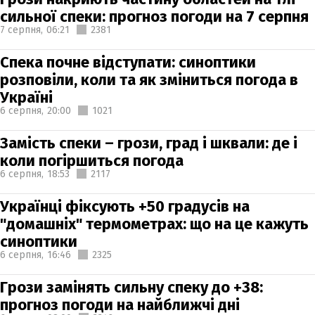
сильної спеки: прогноз погоди на 7 серпня
7 серпня,
06:21
2381
Спека почне відступати: синоптики
розповіли, коли та як зміниться погода в
Україні
6 серпня,
20:00
1021
Замість спеки – грози, град і шквали: де і
коли погіршиться погода
6 серпня,
18:53
2117
Українці фіксують +50 градусів на
"домашніх" термометрах: що на це кажуть
синоптики
6 серпня,
16:46
2325
Грози замінять сильну спеку до +38:
прогноз погоди на найближчі дні