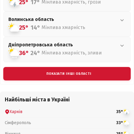
25°
17°
Мінлива хмарність, грози
Волинська
область
25°
14°
Мінлива хмарність
Дніпропетровська
область
36°
24°
Мінлива хмарність, зливи
ПОКАЗАТИ ІНШІ ОБЛАСТІ
Найбільші міста в Україні
Харків
35°
Сімферополь
33°
Вінниця
25°