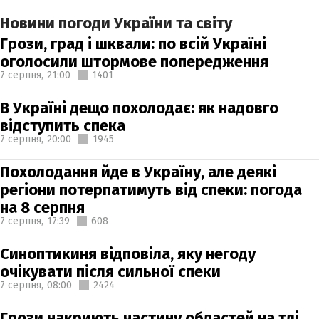
Новини погоди України та світу
Грози, град і шквали: по всій Україні
оголосили штормове попередження
7 серпня,
21:00
1401
В Україні дещо похолодає: як надовго
відступить спека
7 серпня,
20:00
1945
Похолодання йде в Україну, але деякі
регіони потерпатимуть від спеки: погода
на 8 серпня
7 серпня,
17:39
608
Синоптикиня відповіла, яку негоду
очікувати після сильної спеки
7 серпня,
08:00
2424
Грози накриють частину областей на тлі