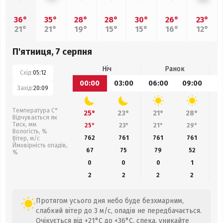
36°
35°
28°
28°
30°
26°
23°
21°
21°
19°
15°
15°
16°
12°
П'ятниця, 7 серпня
Ніч
Ранок
Схід:
05:12
00:00
03:00
06:00
09:00
1
Захід:
20:09
Температура С°
25°
23°
21°
28°
Відчувається як
Тиск, мм
25°
23°
21°
29°
Вологість, %
762
761
761
761
Вітер, м/с
Ймовірність опадів,
67
75
79
52
%
0
0
0
1
2
2
2
2
Протягом усього дня небо буде безхмарним,
слабкий вітер до 3 м/с, опадів не передбачається.
Очікується від +21°C до +36°C, спека, уникайте