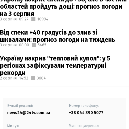
областей пройдуть дощі: прогноз погоди
на 3 серпня
3 серпня,
09:27
10994
Від спеки +40 градусів до злив зі
шквалами: прогноз погоди на тиждень
3 серпня,
08:00
5465
Україну накрив "тепловий купол": у 5
регіонах зафіксували температурні
рекорди
2 серпня,
14:52
3684
E-mail редакції
Номер телефону:
news24@24tv.com.ua
+38 044 390 5077
Ми тут:
Ми в соцмережах: