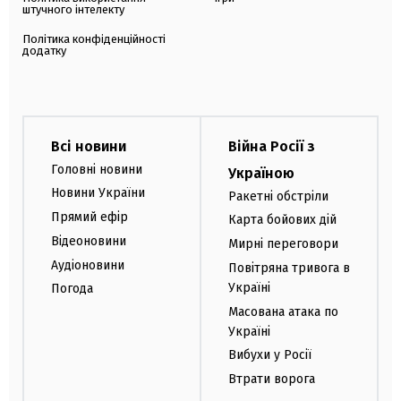
штучного інтелекту
Політика конфіденційності
додатку
Всі новини
Війна Росії з
Головні новини
Україною
Новини України
Ракетні обстріли
Прямий ефір
Карта бойових дій
Відеоновини
Мирні переговори
Аудіоновини
Повітряна тривога в
Україні
Погода
Масована атака по
Україні
Вибухи у Росії
Втрати ворога