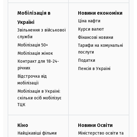
Мобілізація в
Новини економіки
Ціна нафти
Україні
Курси валют
Звільнення з військової
служби
Фінансові новини
Мобілізація 50+
Тарифи на комунальні
послуги
Мобілізація жінок
Податки
Контракт для 18-24-
річних
Пенсія в Україні
Відстрочка від
мобілізації
Мобілізація в Україні:
скільки осіб мобілізує
ТЦК
Кіно
Новини Освіти
Найцікавіші фільми
Міністерство освіти та