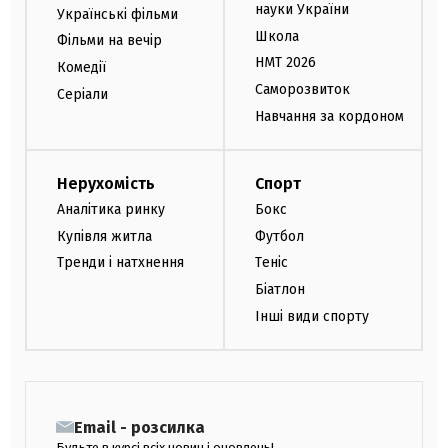
науки України
Українські фільми
Школа
Фільми на вечір
НМТ 2026
Комедії
Саморозвиток
Серіали
Навчання за кордоном
Нерухомість
Спорт
Аналітика ринку
Бокс
Купівля житла
Футбол
Тренди і натхнення
Теніс
Біатлон
Інші види спорту
Email - розсилка
Будьте в курсі всіх новин і оновлень!