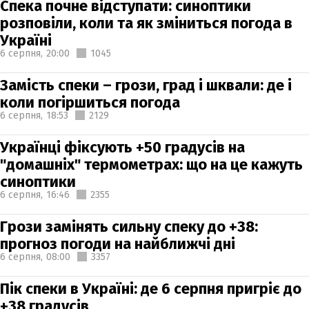
Спека почне відступати: синоптики
розповіли, коли та як зміниться погода в
Україні
6 серпня,
20:00
1045
Замість спеки – грози, град і шквали: де і
коли погіршиться погода
6 серпня,
18:53
2129
Українці фіксують +50 градусів на
"домашніх" термометрах: що на це кажуть
синоптики
6 серпня,
16:46
2355
Грози замінять сильну спеку до +38:
прогноз погоди на найближчі дні
6 серпня,
08:00
3357
Пік спеки в Україні: де 6 серпня пригріє до
+38 градусів