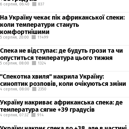
6 серпня,
06:40
837
На Україну чекає пік африканської спеки:
коли температури стануть
комфортнішими
5 серпня,
20:00
11499
Спека не відступає: де будуть грози та чи
опуститься температура цього тижня
5 серпня,
08:00
1324
"Спекотна хвиля" накрила Україну:
синоптик розповів, коли очікуються зміни
4 серпня,
08:00
2350
Україну накриває африканська спека: де
температура сягне +39 градусів
4 серпня,
07:32
914
Україну накриє спека до +38, але в частині