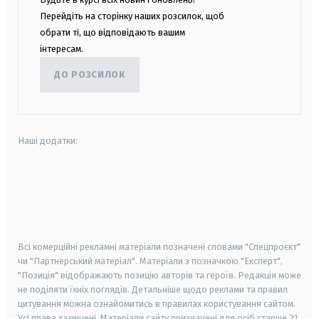
Перейдіть на сторінку наших розсилок, щоб
обрати ті, що відповідають вашим
інтересам.
ДО РОЗСИЛОК
Наші додатки:
android
apple
smart tv
samsung smart tv
Всі комерційні рекламні матеріали позначені словами "Спецпроєкт"
чи "Партнерський матеріал". Матеріали з позначкою "Експерт",
"Позиція" відображають позицію авторів та героїв. Редакція може
не поділяти їхніх поглядів. Детальніше щодо реклами та правил
цитування можна ознайомитись в правилах користування сайтом.
Усі права захищені.
Матеріали сайту призначені для осіб старше
21