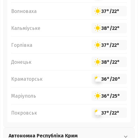
Волноваха
37°
/
22°
Кальміуське
38°
/
22°
Горлівка
37°
/
22°
Донецьк
38°
/
22°
Краматорськ
36°
/
20°
Маріуполь
36°
/
25°
Покровськ
37°
/
22°
Автономна Республіка Крим