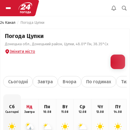
24 Канал
Погода Цупки
Погода Цупки
Донецька обл., Донецький район, Цупки, 48.01°Пн, 38.35°Сх
Змінити місто
Сьогодні
Завтра
Вчора
По годинах
Тиж
Сб
Нд
Пн
Вт
Ср
Чт
Пт
Сьогодні
Завтра
10.08
11.08
12.08
13.08
14.08