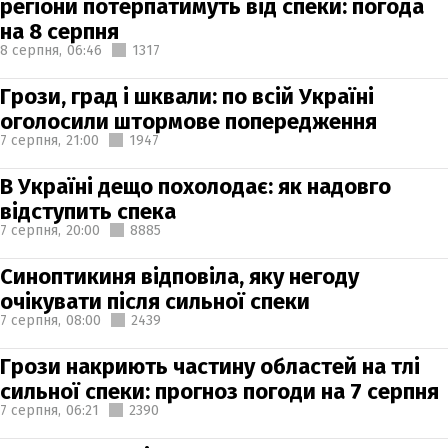
регіони потерпатимуть від спеки: погода
на 8 серпня
8 серпня,
06:46
1317
Грози, град і шквали: по всій Україні
оголосили штормове попередження
7 серпня,
21:00
1947
В Україні дещо похолодає: як надовго
відступить спека
7 серпня,
20:00
8885
Синоптикиня відповіла, яку негоду
очікувати після сильної спеки
7 серпня,
08:00
2439
Грози накриють частину областей на тлі
сильної спеки: прогноз погоди на 7 серпня
7 серпня,
06:21
2390