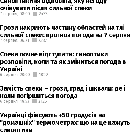
Синоптикиня відповіла, яку негоду
очікувати після сильної спеки
7 серпня,
08:00
2433
Грози накриють частину областей на тлі
сильної спеки: прогноз погоди на 7 серпня
7 серпня,
06:21
2387
Спека почне відступати: синоптики
розповіли, коли та як зміниться погода в
Україні
6 серпня,
20:00
1029
Замість спеки – грози, град і шквали: де і
коли погіршиться погода
6 серпня,
18:53
2126
Українці фіксують +50 градусів на
"домашніх" термометрах: що на це кажуть
синоптики