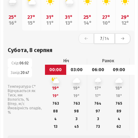
25°
27°
31°
31°
25°
27°
29°
16°
15°
11°
13°
14°
10°
12°
7
/14
Субота, 8 серпня
Ніч
Ранок
Схід:
06:02
00:00
03:00
06:00
09:00
1
Захід:
20:47
Температура С°
19°
19°
17°
18°
Відчувається як
Тиск, мм
19°
19°
17°
18°
Вологість, %
763
763
764
765
Вітер, м/с
Ймовірність опадів,
88
98
97
89
%
4
3
3
4
13
45
73
62