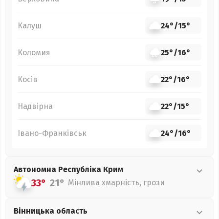
Калуш
24°
/
15°
Коломия
25°
/
16°
Косів
22°
/
16°
Надвірна
22°
/
15°
Івано-Франківськ
24°
/
16°
Автономна Республіка Крим
33°
21°
Мінлива хмарність, грози
Вінницька
область