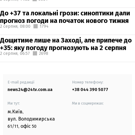
До +37 та локальні грози: синоптики дали
прогноз погоди на початок нового тижня
2 серпня,
08:00
1794
Дощитиме лише на Заході, але припече до
+35: яку погоду прогнозують на 2 серпня
2 серпня,
06:57
2698
E-mail редакції
Номер телефону:
news24@24tv.com.ua
+38 044 390 5077
Ми тут:
Ми в соцмережах:
м.Київ
,
вул. Володимирська
офіс
61/11,
50