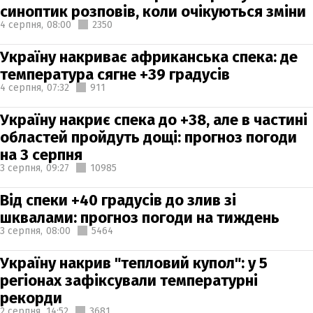
синоптик розповів, коли очікуються зміни
4 серпня,
08:00
2350
Україну накриває африканська спека: де
температура сягне +39 градусів
4 серпня,
07:32
911
Україну накриє спека до +38, але в частині
областей пройдуть дощі: прогноз погоди
на 3 серпня
3 серпня,
09:27
10985
Від спеки +40 градусів до злив зі
шквалами: прогноз погоди на тиждень
3 серпня,
08:00
5464
Україну накрив "тепловий купол": у 5
регіонах зафіксували температурні
рекорди
2 серпня,
14:52
3681