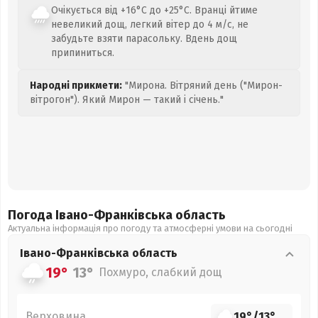
Очікується від +16°C до +25°C. Вранці йтиме
невеликий дощ, легкий вітер до 4 м/с, не
забудьте взяти парасольку. Вдень дощ
припиниться.
Народні прикмети:
"Мирона. Вітряний день ("Мирон-
вітрогон"). Який Мирон — такий і січень."
Погода Івано-Франківська
область
Актуальна інформація про погоду та атмосферні умови на сьогодні
Івано-Франківська
область
19°
13°
Похмуро, слабкий дощ
Верховина
19°
/
13°