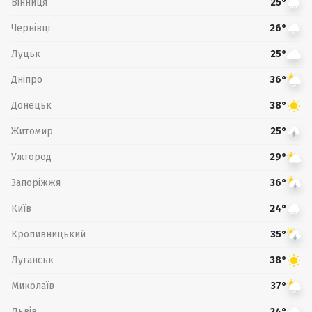
Вінниця
25°
Чернівці
26°
Луцьк
25°
Дніпро
36°
Донецьк
38°
Житомир
25°
Ужгород
29°
Запоріжжя
36°
Київ
24°
Кропивницький
35°
Луганськ
38°
Миколаїв
37°
Львів
24°