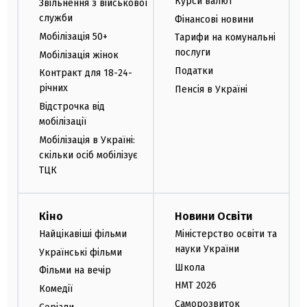
Курси валют
Звільнення з військової
служби
Фінансові новини
Мобілізація 50+
Тарифи на комунальні
послуги
Мобілізація жінок
Податки
Контракт для 18-24-
річних
Пенсія в Україні
Відстрочка від
мобілізації
Мобілізація в Україні:
скільки осіб мобілізує
ТЦК
Кіно
Новини Освіти
Найцікавіші фільми
Міністерство освіти та
науки України
Українські фільми
Школа
Фільми на вечір
НМТ 2026
Комедії
Саморозвиток