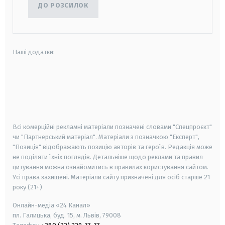
ДО РОЗСИЛОК
Наші додатки:
android
apple
smart tv
samsung smart tv
Всі комерційні рекламні матеріали позначені словами "Спецпроєкт"
чи "Партнерський матеріал". Матеріали з позначкою "Експерт",
"Позиція" відображають позицію авторів та героїв. Редакція може
не поділяти їхніх поглядів. Детальніше щодо реклами та правил
цитування можна ознайомитись в правилах користування сайтом.
Усі права захищені.
Матеріали сайту призначені для осіб старше
21
року (21+)
Онлайн-медіа «24 Канал»
пл. Галицька, буд. 15, м. Львів, 79008