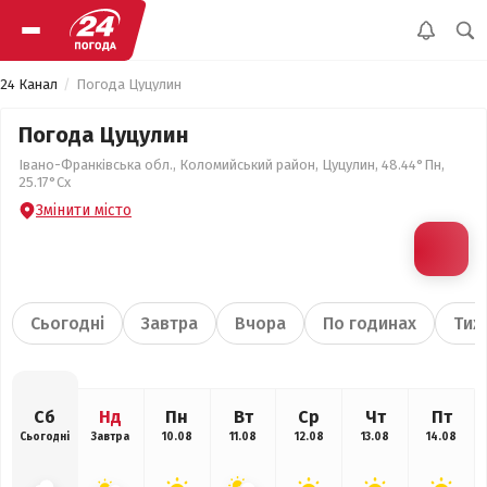
24 Канал
Погода Цуцулин
Погода Цуцулин
Івано-Франківська обл., Коломийський район, Цуцулин, 48.44°Пн,
25.17°Сх
Змінити місто
Сьогодні
Завтра
Вчора
По годинах
Тиж
Сб
Нд
Пн
Вт
Ср
Чт
Пт
Сьогодні
Завтра
10.08
11.08
12.08
13.08
14.08