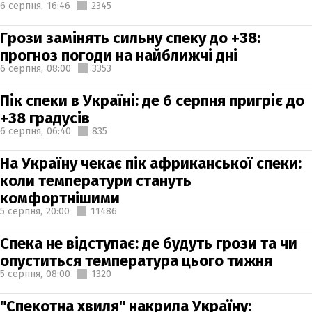
6 серпня,
16:46
2345
Грози замінять сильну спеку до +38:
прогноз погоди на найближчі дні
6 серпня,
08:00
3353
Пік спеки в Україні: де 6 серпня пригріє до
+38 градусів
6 серпня,
06:40
835
На Україну чекає пік африканської спеки:
коли температури стануть
комфортнішими
5 серпня,
20:00
11486
Спека не відступає: де будуть грози та чи
опуститься температура цього тижня
5 серпня,
08:00
1320
"Спекотна хвиля" накрила Україну: