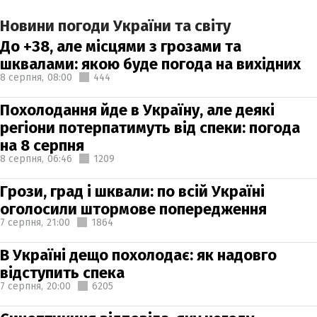
Новини погоди України та світу
До +38, але місцями з грозами та
шквалами: якою буде погода на вихідних
8 серпня,
08:00
444
Похолодання йде в Україну, але деякі
регіони потерпатимуть від спеки: погода
на 8 серпня
8 серпня,
06:46
1209
Грози, град і шквали: по всій Україні
оголосили штормове попередження
7 серпня,
21:00
1864
В Україні дещо похолодає: як надовго
відступить спека
7 серпня,
20:00
6205