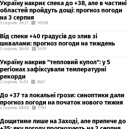
Україну накриє спека до +38, але в частині
областей пройдуть дощі: прогноз погоди
на 3 серпня
3 серпня,
09:27
10938
Від спеки +40 градусів до злив зі
шквалами: прогноз погоди на тиждень
3 серпня,
08:00
5459
Україну накрив "тепловий купол": у 5
регіонах зафіксували температурні
рекорди
2 серпня,
14:52
3667
До +37 та локальні грози: синоптики дали
прогноз погоди на початок нового тижня
2 серпня,
08:00
1793
Дощитиме лише на Заході, але припече до
+35: яку погоду прогнозують на 2 серпня