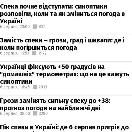
Спека почне відступати: синоптики
розповіли, коли та як зміниться погода в
Україні
6 серпня,
20:00
837
Замість спеки – грози, град і шквали: де і
коли погіршиться погода
6 серпня,
18:53
1972
Українці фіксують +50 градусів на
"домашніх" термометрах: що на це кажуть
синоптики
6 серпня,
16:46
2013
Грози замінять сильну спеку до +38:
прогноз погоди на найближчі дні
6 серпня,
08:00
3280
Пік спеки в Україні: де 6 серпня пригріє до