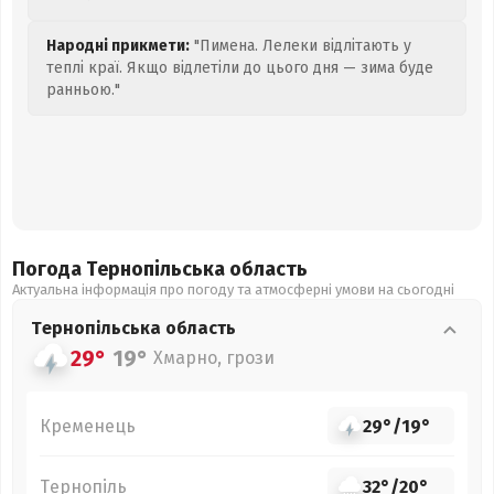
Народні прикмети:
"Пимена. Лелеки відлітають у
теплі краї. Якщо відлетіли до цього дня — зима буде
ранньою."
Погода Тернопільська
область
Актуальна інформація про погоду та атмосферні умови на сьогодні
Тернопільська
область
29°
19°
Хмарно, грози
Кременець
29°
/
19°
Тернопіль
32°
/
20°