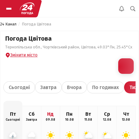
24 Канал
Погода Цвітова
Погода Цвітова
Тернопільська обл., Чортківський район, Цвітова, 49.03°Пн, 25.45°Сх
Змінити місто
Сьогодні
Завтра
Вчора
По годинах
Тиж
Пт
Сб
Нд
Пн
Вт
Ср
Чт
Сьогодні
Завтра
09.08
10.08
11.08
12.08
13.08