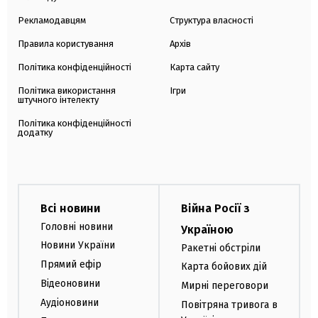
Рекламодавцям
Структура власності
Правила користування
Архів
Політика конфіденційності
Карта сайту
Політика використання
Ігри
штучного інтелекту
Політика конфіденційності
додатку
Всі новини
Війна Росії з
Головні новини
Україною
Новини України
Ракетні обстріли
Прямий ефір
Карта бойових дій
Відеоновини
Мирні переговори
Аудіоновини
Повітряна тривога в