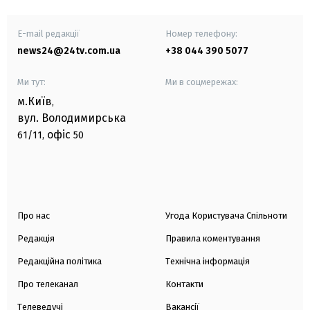
E-mail редакції
Номер телефону:
news24@24tv.com.ua
+38 044 390 5077
Ми тут:
Ми в соцмережах:
м.Київ
,
вул. Володимирська
офіс
61/11,
50
Про нас
Угода Користувача Спільноти
Редакція
Правила коментування
Редакційна політика
Технічна інформація
Про телеканал
Контакти
Телеведучі
Вакансії