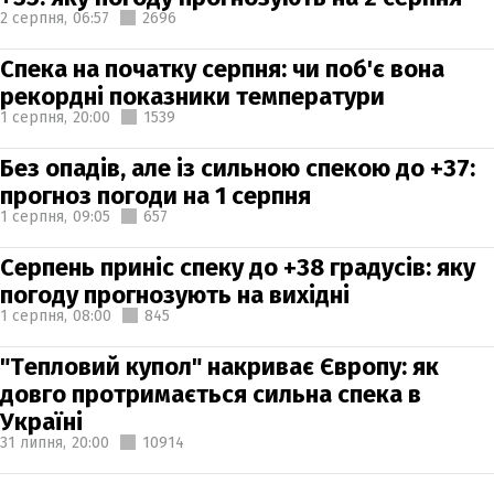
2 серпня,
06:57
2696
Спека на початку серпня: чи поб'є вона
рекордні показники температури
1 серпня,
20:00
1539
Без опадів, але із сильною спекою до +37:
прогноз погоди на 1 серпня
1 серпня,
09:05
657
Серпень приніс спеку до +38 градусів: яку
погоду прогнозують на вихідні
1 серпня,
08:00
845
"Тепловий купол" накриває Європу: як
довго протримається сильна спека в
Україні
31 липня,
20:00
10914