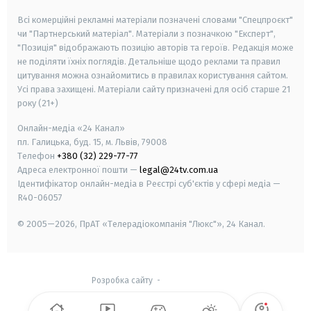
Всі комерційні рекламні матеріали позначені словами "Спецпроєкт"
чи "Партнерський матеріал". Матеріали з позначкою "Експерт",
"Позиція" відображають позицію авторів та героїв. Редакція може
не поділяти їхніх поглядів. Детальніше щодо реклами та правил
цитування можна ознайомитись в правилах користування сайтом.
Усі права захищені.
Матеріали сайту призначені для осіб старше
21
року (21+)
Онлайн-медіа «24 Канал»
пл. Галицька, буд. 15, м. Львів, 79008
Телефон
+380 (32) 229-77-77
Адреса електронної пошти —
legal@24tv.com.ua
Ідентифікатор онлайн-медіа в Реєстрі суб'єктів у сфері медіа —
R40-06057
© 2005—2026,
ПрАТ «Телерадіокомпанія "Люкс"», 24 Канал.
Розробка сайту
-