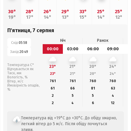
30°
28°
26°
29°
33°
25°
25°
19°
17°
14°
13°
15°
14°
12°
П'ятниця, 7 серпня
Ніч
Ранок
Схід:
05:58
00:00
03:00
06:00
09:00
1
Захід:
20:49
Температура С°
23°
21°
20°
24°
Відчувається як
Тиск, мм
23°
21°
20°
24°
Вологість, %
761
761
760
760
Вітер, м/с
Ймовірність опадів,
61
66
81
63
%
2
5
5
4
2
4
6
12
Температура від +19°C до +30°C. До обіду хмарно,
легкий вітер до 5 м/с. Після обіду почнуться
зливи.