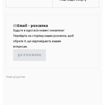
Email - розсилка
Будьте в курсі всіх новин і оновлень!
Перейдіть на сторінку наших розсилок, щоб
обрати ті, що відповідають вашим
інтересам.
ДО РОЗСИЛОК
Наші додатки:
android
apple
smart tv
samsung smart tv