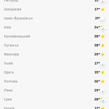
Ужгород
32°
Запоріжжя
37°
Івано-Франківськ
31°
Київ
34°
Кропивницький
38°
Луганськ
38°
Миколаїв
39°
Львів
27°
Одеса
35°
Полтава
36°
Рівне
29°
Суми
38°
Харків
37°