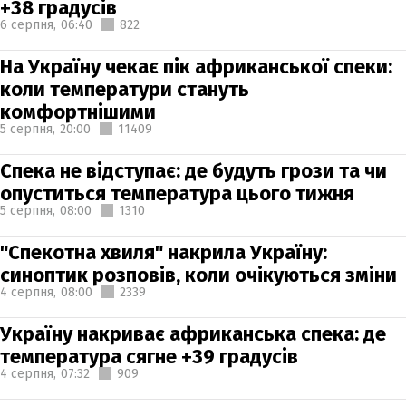
+38 градусів
6 серпня,
06:40
822
На Україну чекає пік африканської спеки:
коли температури стануть
комфортнішими
5 серпня,
20:00
11409
Спека не відступає: де будуть грози та чи
опуститься температура цього тижня
5 серпня,
08:00
1310
"Спекотна хвиля" накрила Україну:
синоптик розповів, коли очікуються зміни
4 серпня,
08:00
2339
Україну накриває африканська спека: де
температура сягне +39 градусів
4 серпня,
07:32
909