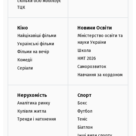
скільки осіб мобілізує
ТЦК
Кіно
Новини Освіти
Найцікавіші фільми
Міністерство освіти та
науки України
Українські фільми
Школа
Фільми на вечір
НМТ 2026
Комедії
Саморозвиток
Серіали
Навчання за кордоном
Нерухомість
Спорт
Аналітика ринку
Бокс
Купівля житла
Футбол
Тренди і натхнення
Теніс
Біатлон
Інші види спорту