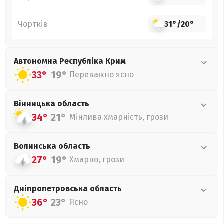
Чортків
31°
/
20°
Автономна Республіка Крим
33°
19°
Переважно ясно
Вінницька
область
34°
21°
Мінлива хмарність, грози
Волинська
область
27°
19°
Хмарно, грози
Дніпропетровська
область
36°
23°
Ясно