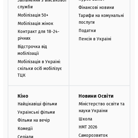
Звільнення з військової
служби
Фінансові новини
Мобілізація 50+
Тарифи на комунальні
послуги
Мобілізація жінок
Податки
Контракт для 18-24-
річних
Пенсія в Україні
Відстрочка від
мобілізації
Мобілізація в Україні:
скільки осіб мобілізує
ТЦК
Кіно
Новини Освіти
Найцікавіші фільми
Міністерство освіти та
науки України
Українські фільми
Школа
Фільми на вечір
НМТ 2026
Комедії
Саморозвиток
Серіали