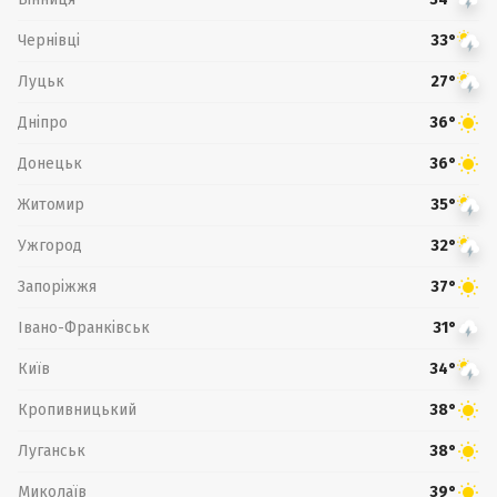
Чернівці
33°
Луцьк
27°
Дніпро
36°
Донецьк
36°
Житомир
35°
Ужгород
32°
Запоріжжя
37°
Івано-Франківськ
31°
Київ
34°
Кропивницький
38°
Луганськ
38°
Миколаїв
39°