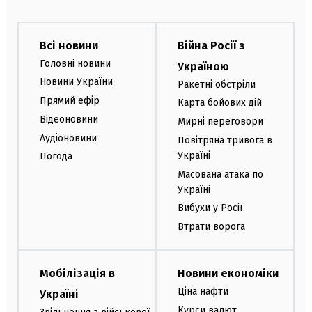
Всі новини
Війна Росії з
Головні новини
Україною
Новини України
Ракетні обстріли
Прямий ефір
Карта бойових дій
Відеоновини
Мирні переговори
Аудіоновини
Повітряна тривога в
Україні
Погода
Масована атака по
Україні
Вибухи у Росії
Втрати ворога
Мобілізація в
Новини економіки
Ціна нафти
Україні
Курси валют