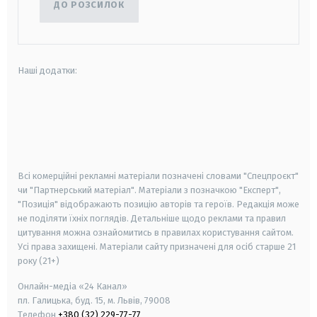
ДО РОЗСИЛОК
Наші додатки:
android
apple
smart tv
samsung smart tv
Всі комерційні рекламні матеріали позначені словами "Спецпроєкт"
чи "Партнерський матеріал". Матеріали з позначкою "Експерт",
"Позиція" відображають позицію авторів та героїв. Редакція може
не поділяти їхніх поглядів. Детальніше щодо реклами та правил
цитування можна ознайомитись в правилах користування сайтом.
Усі права захищені.
Матеріали сайту призначені для осіб старше
21
року (21+)
Онлайн-медіа «24 Канал»
пл. Галицька, буд. 15, м. Львів, 79008
Телефон
+380 (32) 229-77-77