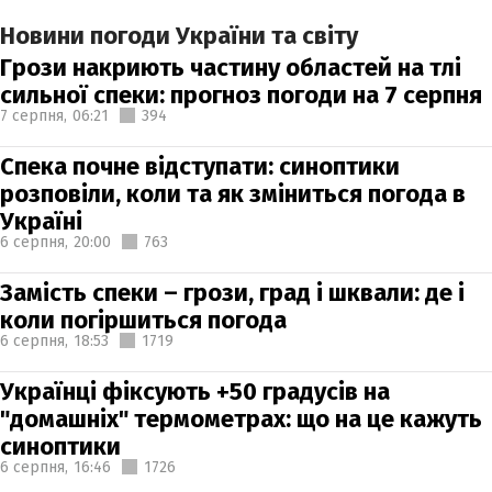
Новини погоди України та світу
Грози накриють частину областей на тлі
сильної спеки: прогноз погоди на 7 серпня
7 серпня,
06:21
394
Спека почне відступати: синоптики
розповіли, коли та як зміниться погода в
Україні
6 серпня,
20:00
763
Замість спеки – грози, град і шквали: де і
коли погіршиться погода
6 серпня,
18:53
1719
Українці фіксують +50 градусів на
"домашніх" термометрах: що на це кажуть
синоптики
6 серпня,
16:46
1726