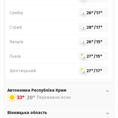
Самбір
26°
/
17°
Стрий
28°
/
17°
Яворів
26°
/
15°
Львів
27°
/
15°
Шептицький
27°
/
17°
Автономна Республіка Крим
33°
20°
Переважно ясно
Вінницька
область