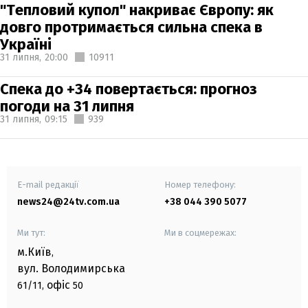
"Тепловий купол" накриває Європу: як
довго протримається сильна спека в
Україні
31 липня,
20:00
10911
Спека до +34 повертається: прогноз
погоди на 31 липня
31 липня,
09:15
939
E-mail редакції
Номер телефону:
news24@24tv.com.ua
+38 044 390 5077
Ми тут:
Ми в соцмережах:
м.Київ
,
вул. Володимирська
офіс
61/11,
50