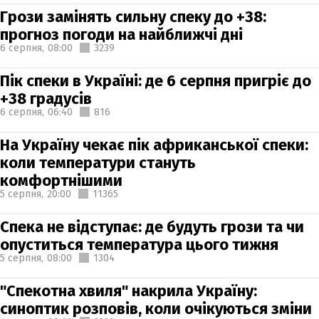
Грози замінять сильну спеку до +38:
прогноз погоди на найближчі дні
6 серпня,
08:00
3239
Пік спеки в Україні: де 6 серпня пригріє до
+38 градусів
6 серпня,
06:40
816
На Україну чекає пік африканської спеки:
коли температури стануть
комфортнішими
5 серпня,
20:00
11365
Спека не відступає: де будуть грози та чи
опуститься температура цього тижня
5 серпня,
08:00
1304
"Спекотна хвиля" накрила Україну:
синоптик розповів, коли очікуються зміни