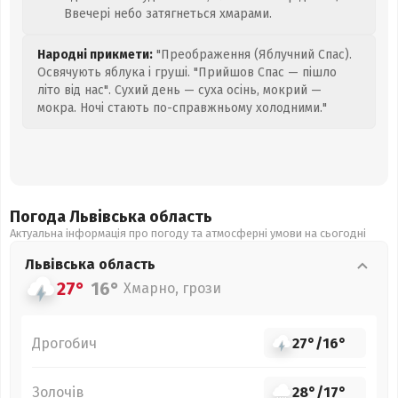
Ввечері небо затягнеться хмарами.
Народні прикмети:
"Преображення (Яблучний Спас).
Освячують яблука і груші. "Прийшов Спас — пішло
літо від нас". Сухий день — суха осінь, мокрий —
мокра. Ночі стають по-справжньому холодними."
Погода Львівська
область
Актуальна інформація про погоду та атмосферні умови на сьогодні
Львівська
область
27°
16°
Хмарно, грози
Дрогобич
27°
/
16°
Золочів
28°
/
17°