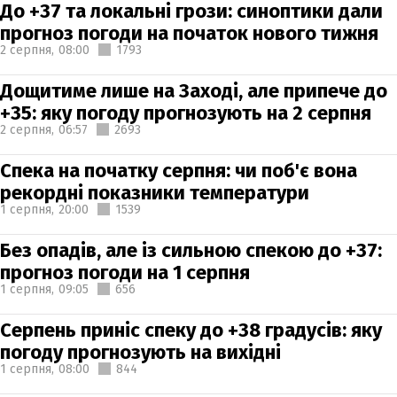
До +37 та локальні грози: синоптики дали
прогноз погоди на початок нового тижня
2 серпня,
08:00
1793
Дощитиме лише на Заході, але припече до
+35: яку погоду прогнозують на 2 серпня
2 серпня,
06:57
2693
Спека на початку серпня: чи поб'є вона
рекордні показники температури
1 серпня,
20:00
1539
Без опадів, але із сильною спекою до +37:
прогноз погоди на 1 серпня
1 серпня,
09:05
656
Серпень приніс спеку до +38 градусів: яку
погоду прогнозують на вихідні
1 серпня,
08:00
844