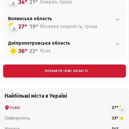
34°
21°
Хмарно, грози
Волинська
область
27°
19°
Мінлива хмарність, грози
Дніпропетровська
область
36°
23°
Ясно
ПОКАЗАТИ ІНШІ ОБЛАСТІ
Найбільші міста в Україні
Львів
27°
Сімферополь
33°
Вінниця
34°