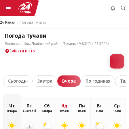
24 Канал
Погода Тучапи
Погода Тучапи
Львівська обл., Львівський район, Тучапи, 49.83°Пн, 23.52°Сх
Змінити місто
Сьогодні
Завтра
Вчора
По годинах
Тиж
Чт
Пт
Сб
Нд
Пн
Вт
Ср
Вчора
Сьогодні
Завтра
09.08
10.08
11.08
12.08