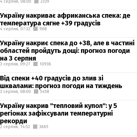
4 серпня,
08:00
2339
Україну накриває африканська спека: де
температура сягне +39 градусів
4 серпня,
07:32
908
Україну накриє спека до +38, але в частині
областей пройдуть дощі: прогноз погоди
на 3 серпня
3 серпня,
09:27
10936
Від спеки +40 градусів до злив зі
шквалами: прогноз погоди на тиждень
3 серпня,
08:00
5458
Україну накрив "тепловий купол": у 5
регіонах зафіксували температурні
рекорди
2 серпня,
14:52
3665