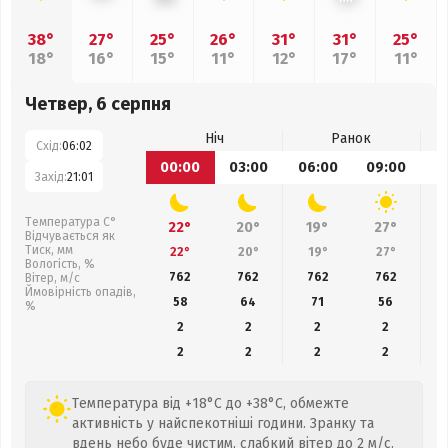
38°
27°
25°
26°
31°
31°
25°
18°
16°
15°
11°
12°
17°
11°
Четвер, 6 серпня
Ніч
Ранок
Схід:
06:02
00:00
03:00
06:00
09:00
1
Захід:
21:01
Температура С°
22°
20°
19°
27°
Відчувається як
Тиск, мм
22°
20°
19°
27°
Вологість, %
762
762
762
762
Вітер, м/с
Ймовірність опадів,
58
64
71
56
%
2
2
2
2
2
2
2
2
Температура від +18°C до +38°C, обмежте
активність у найспекотніші години. Зранку та
вдень небо буде чистим, слабкий вітер до 2 м/с.