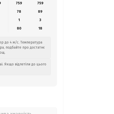
9
759
759
78
89
1
3
9
80
18
ер до 4 м/с. Температура
ра, подбайте про достатнє
ощ.
аї. Якщо відлетіли до цього