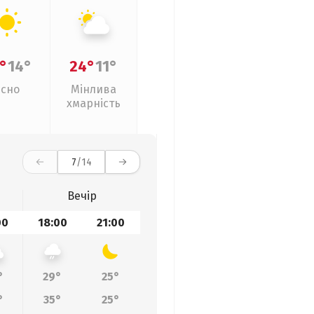
°
14°
24°
11°
Ясно
Мінлива
хмарність
7
/14
Вечір
00
18:00
21:00
°
29°
25°
°
35°
25°