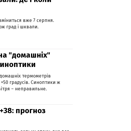
 зміниться вже 7 серпня.
ж град і шквали.
 на "домашніх"
синоптики
 домашніх термометрів
 +50 градусів. Синоптики ж
ітря – неправильне.
+38: прогноз