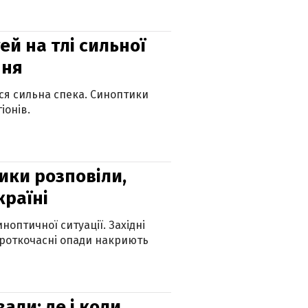
й на тлі сильної
пня
ься сильна спека. Синоптики
іонів.
ики розповіли,
країні
оптичної ситуації. Західні
ороткочасні опади накриють
вали: де і коли