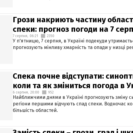
Грози накриють частину областе
спеки: прогноз погоди на 7 сер
7 серпня,
06:21
2350
У п'ятницю, 7 серпня, в Україні подекуди утримаєт
прогнозують мінливу хмарність та опади у низці рег
Спека почне відступати: синопт
коли та як зміниться погода в У
6 серпня,
20:00
952
Найближчими днями в Україні прогнозують зміну син
регіони першими відчують спад спеки. Водночас к
більшість областей.
Замість спеки – грози, град і шк