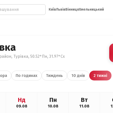
Київ
Львів
Вінниця
Хмельницький
івка
айон, Турівка, 50.52°Пн, 31.97°Сх
ора
По годинах
Тиждень
10 днів
2 тижні
Нд
Пн
Вт
09.08
10.08
11.08
1