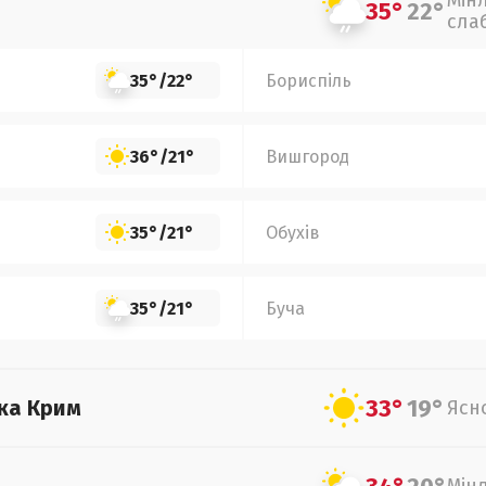
Мін
35°
22°
сла
35°
/
22°
Бориспіль
36°
/
21°
Вишгород
35°
/
21°
Обухів
35°
/
21°
Буча
33°
19°
ка Крим
Ясн