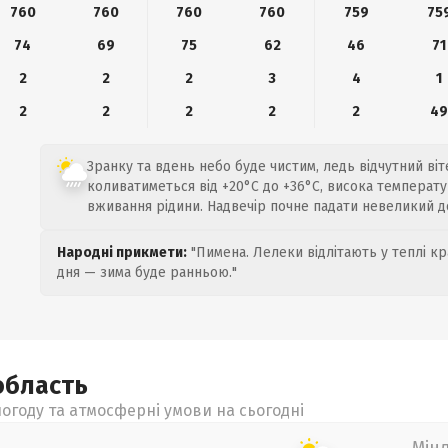
760
760
760
760
759
75
74
69
75
62
46
71
2
2
2
3
4
1
2
2
2
2
2
4
Зранку та вдень небо буде чистим, ледь відчутний віт
коливатиметься від +20°C до +36°C, висока температу
вживання рідини. Надвечір почне падати невеликий д
Народні прикмети:
"Пимена. Лелеки відлітають у теплі кр
дня — зима буде ранньою."
область
огоду та атмосферні умови на сьогодні