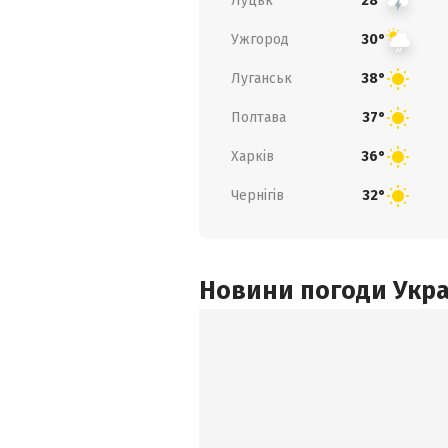
Луцьк
28°
Ужгород
30°
Луганськ
38°
Полтава
37°
Харків
36°
Чернігів
32°
Новини погоди Украї