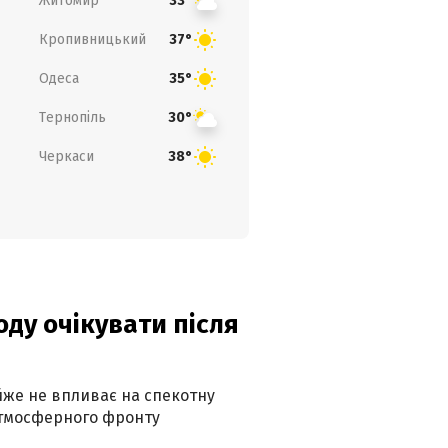
Житомир
33°
Кропивницький
37°
Одеса
35°
Тернопіль
30°
Черкаси
38°
оду очікувати після
айже не впливає на спекотну
атмосферного фронту