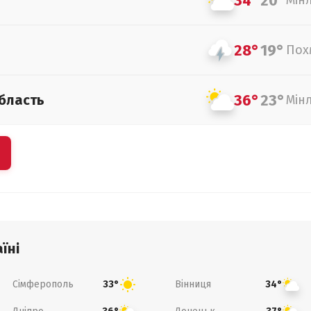
34°
20°
Мін
28°
19°
Пох
36°
23°
бласть
Мін
їні
Сімферополь
Вінниця
33°
34°