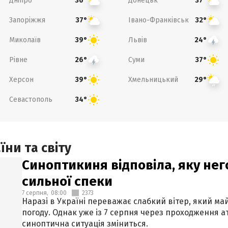
Дніпро
Донецьк
36°
37°
Запоріжжя
Івано-Франківськ
37°
32°
Миколаїв
Львів
39°
24°
Рівне
Суми
26°
37°
Херсон
Хмельницький
39°
29°
Севастополь
34°
ни та світу
Синоптикиня відповіла, яку нег
сильної спеки
7 серпня,
08:00
2373
Наразі в Україні переважає слабкий вітер, який м
погоду. Однак уже із 7 серпня через проходження 
синоптична ситуація зміниться.