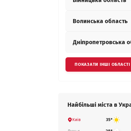
Вінницька
область
Волинська
область
Дніпропетровська
о
ПОКАЗАТИ ІНШІ ОБЛАСТІ
Найбільші міста в Укра
Київ
35°