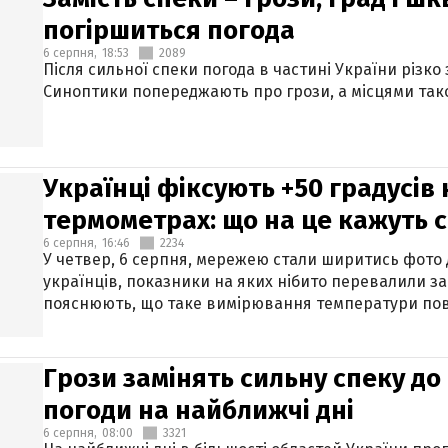
погіршиться погода
6 серпня,
18:53
2089
Після сильної спеки погода в частині України різко
Синоптики попереджають про грози, а місцями тако
Українці фіксують +50 градусів
термометрах: що на це кажуть 
6 серпня,
16:46
2234
У четвер, 6 серпня, мережею стали ширитись фото
українців, показники на яких нібито перевалили за
пояснюють, що таке вимірювання температури пов
Грози замінять сильну спеку до 
погоди на найближчі дні
6 серпня,
08:00
3321