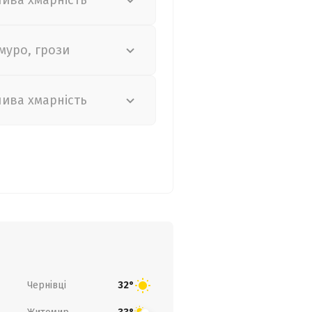
лива хмарність
муро, грози
лива хмарність
Чернівці
32°