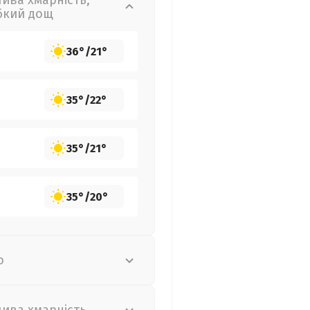
лива хмарність,
бкий дощ
36°
/
21°
35°
/
22°
35°
/
21°
35°
/
20°
о