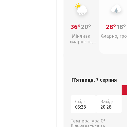
36°
20°
28°
18°
Мінлива
Хмарно, гро
хмарність,
зливи
П'ятниця, 7 серпня
Схід:
Захід:
05:28
20:28
Температура С°
Відчувається як