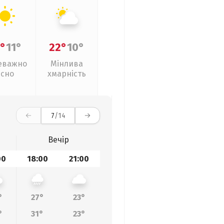
°
11°
22°
10°
еважно
Мінлива
ясно
хмарність
7
/14
Вечір
00
18:00
21:00
°
27°
23°
°
31°
23°