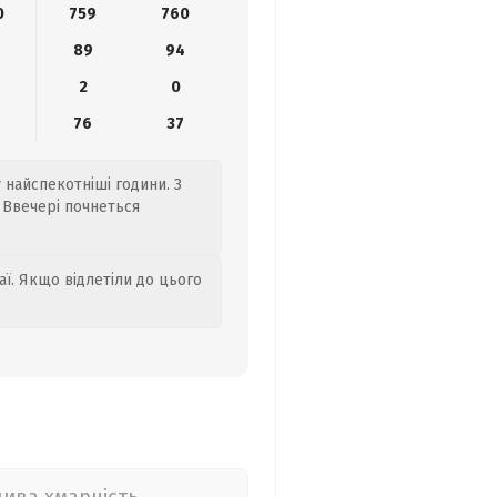
0
759
760
89
94
2
0
76
37
 найспекотніші години. З
. Ввечері почнеться
аї. Якщо відлетіли до цього