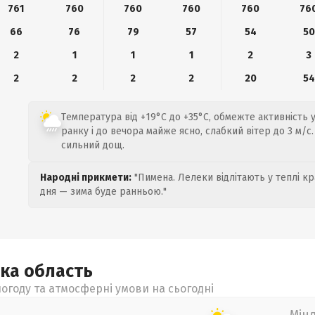
761
760
760
760
760
76
66
76
79
57
54
50
2
1
1
1
2
3
2
2
2
2
20
54
Температура від +19°C до +35°C, обмежте активність у
ранку і до вечора майже ясно, слабкий вітер до 3 м/с
сильний дощ.
Народні прикмети:
"Пимена. Лелеки відлітають у теплі кр
дня — зима буде ранньою."
ька
область
огоду та атмосферні умови на сьогодні