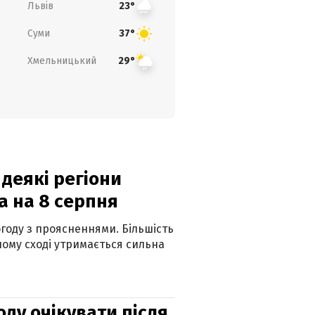
Львів
23°
Суми
37°
Хмельницький
29°
 деякі регіони
а на 8 серпня
огоду з проясненнями. Більшість
ному сході утримається сильна
оду очікувати після