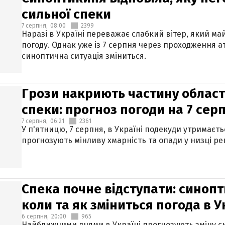
сильної спеки
7 серпня,
08:00
2399
Наразі в Україні переважає слабкий вітер, який м
погоду. Однак уже із 7 серпня через проходження 
синоптична ситуація зміниться.
Грози накриють частину областе
спеки: прогноз погоди на 7 сер
7 серпня,
06:21
2361
У п'ятницю, 7 серпня, в Україні подекуди утримаєт
прогнозують мінливу хмарність та опади у низці рег
Спека почне відступати: синопт
коли та як зміниться погода в У
6 серпня,
20:00
965
Найближчими днями в Україні прогнозують зміну син