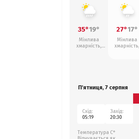
35°
19°
27°
17°
Мінлива
Мінлива
хмарність,
хмарність
зливи
слабкий д
П'ятниця, 7 серпня
Схід:
Захід:
05:19
20:30
Температура С°
Відчувається як