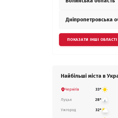
Волинська
область
Дніпропетровська
о
ПОКАЗАТИ ІНШІ ОБЛАСТІ
Найбільші міста в Укра
Чернігів
33°
Луцьк
28°
Ужгород
32°