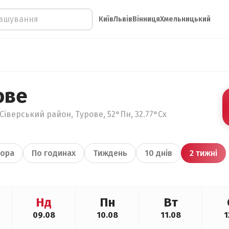
Київ
Львів
Вінниця
Хмельницький
ове
Сіверський район, Турове, 52°Пн, 32.77°Сх
ора
По годинах
Тиждень
10 днів
2 тижні
Нд
Пн
Вт
09.08
10.08
11.08
1