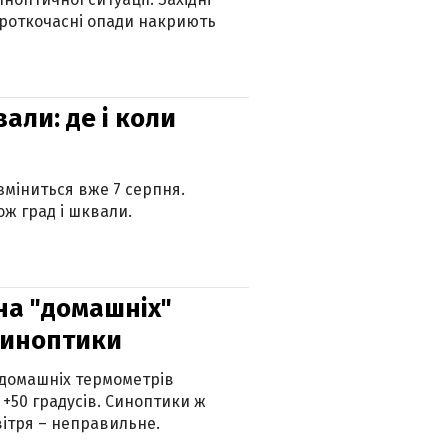
ороткочасні опади накриють
вали: де і коли
 зміниться вже 7 серпня.
ж град і шквали.
 на "домашніх"
синоптики
 домашніх термометрів
 +50 градусів. Синоптики ж
ітря – неправильне.