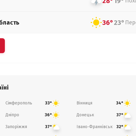
28°
19°
Пох
36°
23°
бласть
Пер
їні
Сімферополь
Вінниця
33°
34°
Дніпро
Донецьк
36°
37°
Запоріжжя
Івано-Франківськ
37°
32°