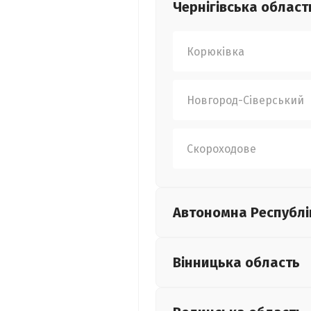
Чернігівська
област
Корюківка
Новгород-Сіверський
Скороходове
Автономна Республі
Вінницька
область