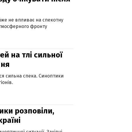
айже не впливає на спекотну
атмосферного фронту
й на тлі сильної
пня
ься сильна спека. Синоптики
іонів.
ики розповіли,
країні
оптичної ситуації. Західні