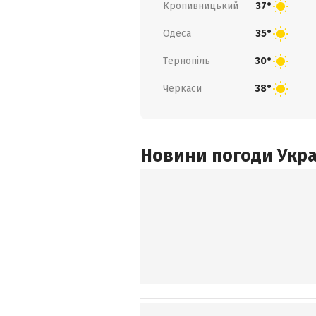
Кропивницький
37°
Одеса
35°
Тернопіль
30°
Черкаси
38°
Новини погоди Украї