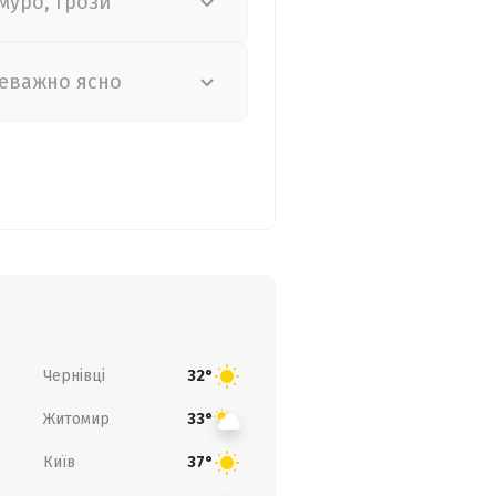
муро, грози
еважно ясно
Чернівці
32°
Житомир
33°
Київ
37°