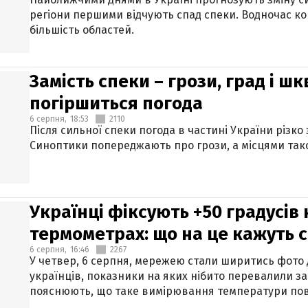
регіони першими відчують спад спеки. Водночас к
більшість областей.
Замість спеки – грози, град і шк
погіршиться погода
6 серпня,
18:53
2110
Після сильної спеки погода в частині України різко
Синоптики попереджають про грози, а місцями тако
Українці фіксують +50 градусів
термометрах: що на це кажуть 
6 серпня,
16:46
2267
У четвер, 6 серпня, мережею стали ширитись фото
українців, показники на яких нібито перевалили за
пояснюють, що таке вимірювання температури пов