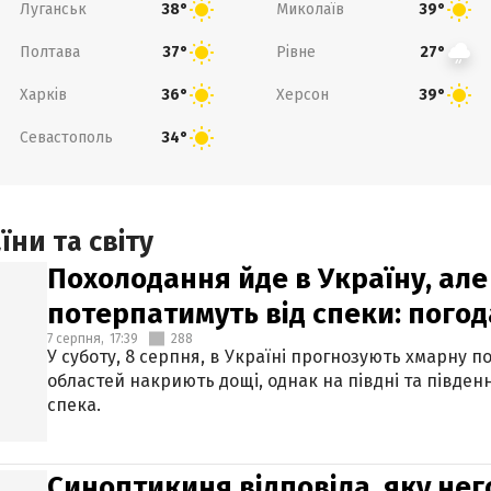
Луганськ
Миколаїв
38°
39°
Полтава
Рівне
37°
27°
Харків
Херсон
36°
39°
Севастополь
34°
ни та світу
Похолодання йде в Україну, але
потерпатимуть від спеки: погод
7 серпня,
17:39
288
У суботу, 8 серпня, в Україні прогнозують хмарну п
областей накриють дощі, однак на півдні та півден
спека.
Синоптикиня відповіла, яку нег