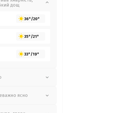
лива хмарність,
бкий дощ
36°
/
20°
35°
/
21°
33°
/
19°
о
еважно ясно