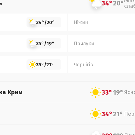
Мін
34°
20°
ь
сла
34°
/
20°
Ніжин
35°
/
19°
Прилуки
35°
/
21°
Чернігів
33°
19°
ка Крим
Ясн
34°
21°
Пер