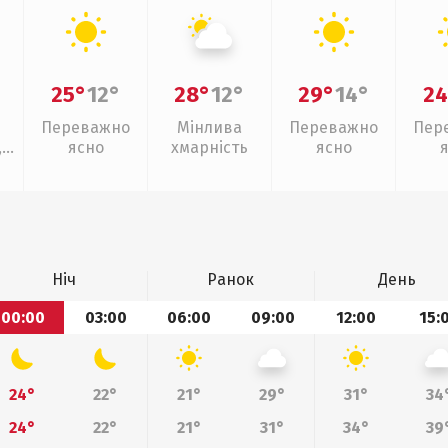
25°
12°
28°
12°
29°
14°
24
Переважно
Мінлива
Переважно
Пер
,
ясно
хмарність
ясно
ощ
Ніч
Ранок
День
00:00
03:00
06:00
09:00
12:00
15:
24°
22°
21°
29°
31°
34
24°
22°
21°
31°
34°
39