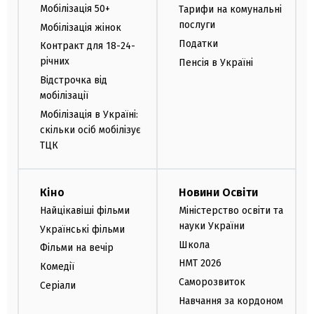
Мобілізація 50+
Тарифи на комунальні
послуги
Мобілізація жінок
Податки
Контракт для 18-24-
річних
Пенсія в Україні
Відстрочка від
мобілізації
Мобілізація в Україні:
скільки осіб мобілізує
ТЦК
Кіно
Новини Освіти
Найцікавіші фільми
Міністерство освіти та
науки України
Українські фільми
Школа
Фільми на вечір
НМТ 2026
Комедії
Саморозвиток
Серіали
Навчання за кордоном