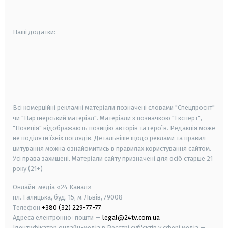
Наші додатки:
android
apple
smart tv
samsung smart tv
Всі комерційні рекламні матеріали позначені словами "Спецпроєкт"
чи "Партнерський матеріал". Матеріали з позначкою "Експерт",
"Позиція" відображають позицію авторів та героїв. Редакція може
не поділяти їхніх поглядів. Детальніше щодо реклами та правил
цитування можна ознайомитись в правилах користування сайтом.
Усі права захищені.
Матеріали сайту призначені для осіб старше
21
року (21+)
Онлайн-медіа «24 Канал»
пл. Галицька, буд. 15, м. Львів, 79008
Телефон
+380 (32) 229-77-77
Адреса електронної пошти —
legal@24tv.com.ua
Ідентифікатор онлайн-медіа в Реєстрі суб'єктів у сфері медіа —