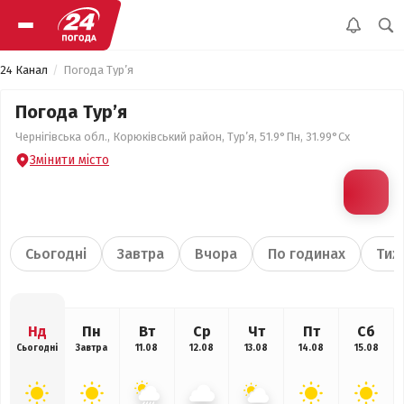
24 Канал
Погода Тур’я
Погода Тур’я
Чернігівська обл., Корюківський район, Тур’я, 51.9°Пн, 31.99°Сх
Змінити місто
Сьогодні
Завтра
Вчора
По годинах
Тиж
Нд
Пн
Вт
Ср
Чт
Пт
Сб
Сьогодні
Завтра
11.08
12.08
13.08
14.08
15.08