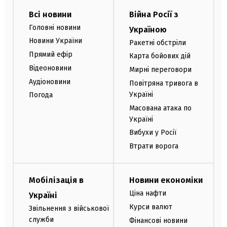
Всі новини
Війна Росії з
Головні новини
Україною
Новини України
Ракетні обстріли
Прямий ефір
Карта бойових дій
Відеоновини
Мирні переговори
Аудіоновини
Повітряна тривога в
Україні
Погода
Масована атака по
Україні
Вибухи у Росії
Втрати ворога
Мобілізація в
Новини економіки
Ціна нафти
Україні
Курси валют
Звільнення з військової
служби
Фінансові новини