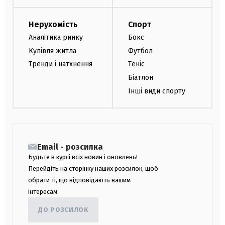
Нерухомість
Спорт
Аналітика ринку
Бокс
Купівля житла
Футбол
Тренди і натхнення
Теніс
Біатлон
Інші види спорту
Email - розсилка
Будьте в курсі всіх новин і оновлень!
Перейдіть на сторінку наших розсилок, щоб
обрати ті, що відповідають вашим
інтересам.
ДО РОЗСИЛОК