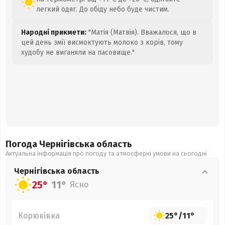
легкий одяг. До обіду небо буде чистим.
Народні прикмети:
"Матія (Матвія). Вважалося, що в
цей день змії висмоктують молоко з корів, тому
худобу не виганяли на пасовище."
Погода Чернігівська
область
Актуальна інформація про погоду та атмосферні умови на сьогодні
Чернігівська
область
25°
11°
Ясно
Корюківка
25°
/
11°