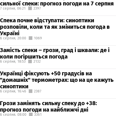
сильної спеки: прогноз погоди на 7 серпня
7 серпня,
06:21
2397
Спека почне відступати: синоптики
розповіли, коли та як зміниться погода в
Україні
6 серпня,
20:00
1069
Замість спеки – грози, град і шквали: де і
коли погіршиться погода
6 серпня,
18:53
2132
Українці фіксують +50 градусів на
"домашніх" термометрах: що на це кажуть
синоптики
6 серпня,
16:46
2387
Грози замінять сильну спеку до +38:
прогноз погоди на найближчі дні
6 серпня,
08:00
3361