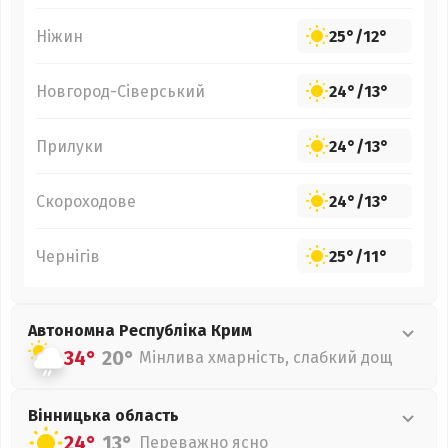
Ніжин
25°
/
12°
Новгород-Сіверський
24°
/
13°
Прилуки
24°
/
13°
Скороходове
24°
/
13°
Чернігів
25°
/
11°
Автономна Республіка Крим
34°
20°
Мінлива хмарність, слабкий дощ
Вінницька
область
24°
13°
Переважно ясно