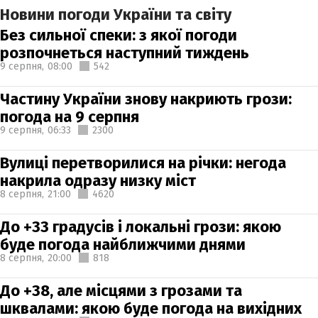
Новини погоди України та світу
Без сильної спеки: з якої погоди
розпочнеться наступний тиждень
9 серпня,
08:00
542
Частину України знову накриють грози:
погода на 9 серпня
9 серпня,
06:33
2300
Вулиці перетворилися на річки: негода
накрила одразу низку міст
8 серпня,
21:00
4620
До +33 градусів і локальні грози: якою
буде погода найближчими днями
8 серпня,
20:00
818
До +38, але місцями з грозами та
шквалами: якою буде погода на вихідних