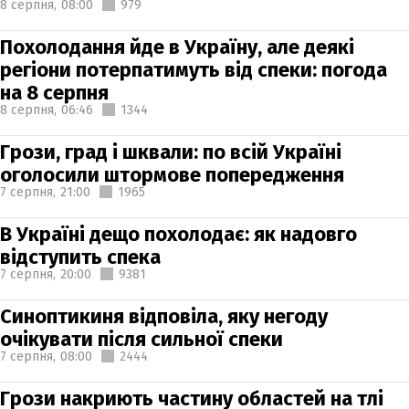
8 серпня,
08:00
979
Похолодання йде в Україну, але деякі
регіони потерпатимуть від спеки: погода
на 8 серпня
8 серпня,
06:46
1344
Грози, град і шквали: по всій Україні
оголосили штормове попередження
7 серпня,
21:00
1965
В Україні дещо похолодає: як надовго
відступить спека
7 серпня,
20:00
9381
Синоптикиня відповіла, яку негоду
очікувати після сильної спеки
7 серпня,
08:00
2444
Грози накриють частину областей на тлі