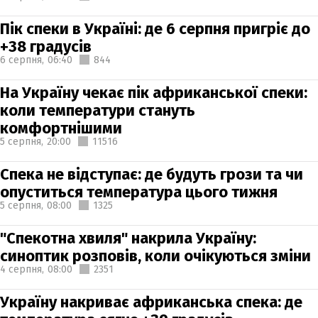
Пік спеки в Україні: де 6 серпня пригріє до
+38 градусів
6 серпня,
06:40
844
На Україну чекає пік африканської спеки:
коли температури стануть
комфортнішими
5 серпня,
20:00
11516
Спека не відступає: де будуть грози та чи
опуститься температура цього тижня
5 серпня,
08:00
1325
"Спекотна хвиля" накрила Україну:
синоптик розповів, коли очікуються зміни
4 серпня,
08:00
2351
Україну накриває африканська спека: де