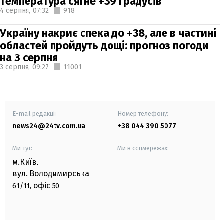
температура сягне +39 градусів
4 серпня,
07:32
918
Україну накриє спека до +38, але в частині
областей пройдуть дощі: прогноз погоди
на 3 серпня
3 серпня,
09:27
11001
E-mail редакції
Номер телефону:
news24@24tv.com.ua
+38 044 390 5077
Ми тут:
Ми в соцмережах:
м.Київ
,
вул. Володимирська
офіс
61/11,
50