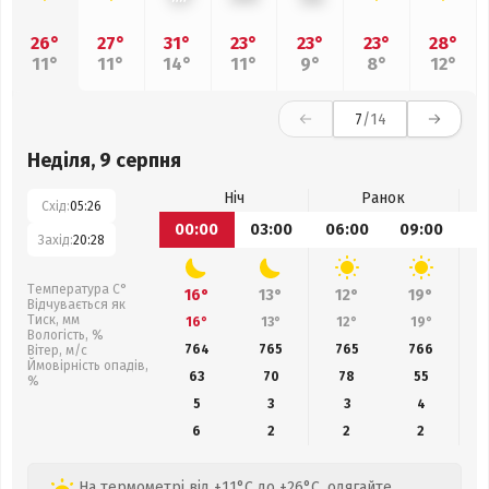
26°
27°
31°
23°
23°
23°
28°
11°
11°
14°
11°
9°
8°
12°
7
/14
Неділя, 9 серпня
Ніч
Ранок
Схід:
05:26
00:00
03:00
06:00
09:00
1
Захід:
20:28
Температура С°
16°
13°
12°
19°
Відчувається як
Тиск, мм
16°
13°
12°
19°
Вологість, %
764
765
765
766
Вітер, м/с
Ймовірність опадів,
63
70
78
55
%
5
3
3
4
6
2
2
2
На термометрі від +11°C до +26°C, одягайте