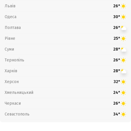
Львів
26°
Одеса
30°
Полтава
26°
Рівне
25°
Суми
28°
Тернопіль
26°
Харків
28°
Херсон
32°
Хмельницький
24°
Черкаси
26°
Севастополь
34°