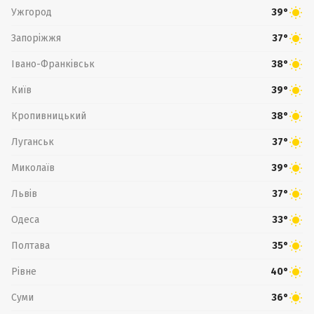
Ужгород
39°
Запоріжжя
37°
Івано-Франківськ
38°
Київ
39°
Кропивницький
38°
Луганськ
37°
Миколаїв
39°
Львів
37°
Одеса
33°
Полтава
35°
Рівне
40°
Суми
36°