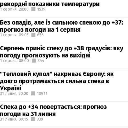
рекордні показники температури
1 серпня,
20:00
1539
Без опадів, але із сильною спекою до +37:
прогноз погоди на 1 серпня
1 серпня,
09:05
656
Серпень приніс спеку до +38 градусів: яку
погоду прогнозують на вихідні
1 серпня,
08:00
844
"Тепловий купол" накриває Європу: як
довго протримається сильна спека в
Україні
31 липня,
20:00
10911
Спека до +34 повертається: прогноз
погоди на 31 липня
31 липня,
09:15
939