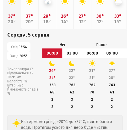
37°
37°
29°
26°
27°
30°
33°
20°
20°
18°
14°
12°
12°
15°
Середа, 5 серпня
Ніч
Ранок
Схід:
05:54
00:00
03:00
06:00
09:00
1
Захід:
20:55
Температура С°
24°
22°
21°
27°
Відчувається як
Тиск, мм
24°
22°
21°
28°
Вологість, %
763
763
762
763
Вітер, м/с
Ймовірність опадів,
68
62
70
61
%
2
3
2
2
2
2
2
2
На термометрі від +20°C до +37°C, пийте багато
води. Протягом усього дня небо буде чистим,