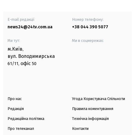
E-mail редакції
Номер телефону:
news24@24tv.com.ua
+38 044 390 5077
Ми тут:
Ми в соцмережах:
м.Київ
,
вул. Володимирська
офіс
61/11,
50
Про нас
Угода Користувача Спільноти
Редакція
Правила коментування
Редакційна політика
Технічна інформація
Про телеканал
Контакти