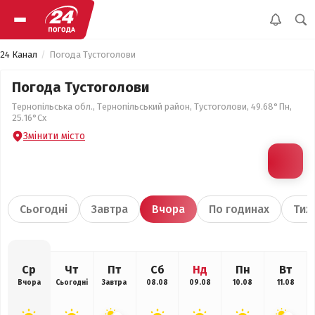
24 Канал
Погода Тустоголови
Погода Тустоголови
Тернопільська обл., Тернопільський район, Тустоголови, 49.68°Пн,
25.16°Сх
Змінити місто
Сьогодні
Завтра
Вчора
По годинах
Тиж
Ср
Чт
Пт
Сб
Нд
Пн
Вт
Вчора
Сьогодні
Завтра
08.08
09.08
10.08
11.08