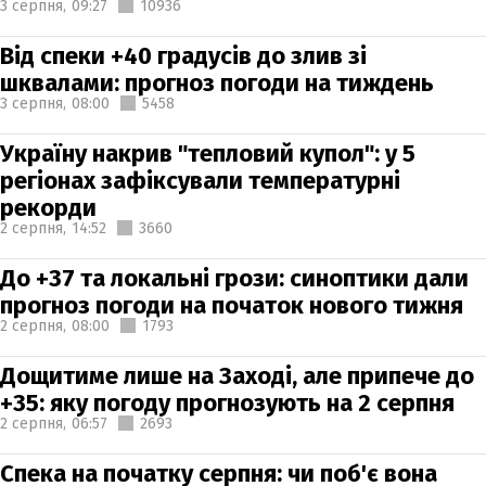
3 серпня,
09:27
10936
Від спеки +40 градусів до злив зі
шквалами: прогноз погоди на тиждень
3 серпня,
08:00
5458
Україну накрив "тепловий купол": у 5
регіонах зафіксували температурні
рекорди
2 серпня,
14:52
3660
До +37 та локальні грози: синоптики дали
прогноз погоди на початок нового тижня
2 серпня,
08:00
1793
Дощитиме лише на Заході, але припече до
+35: яку погоду прогнозують на 2 серпня
2 серпня,
06:57
2693
Спека на початку серпня: чи поб'є вона