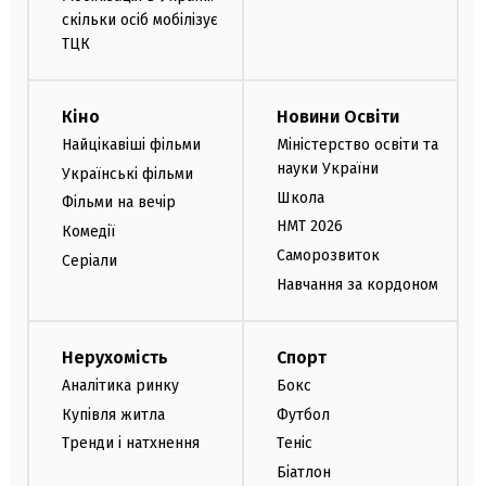
скільки осіб мобілізує
ТЦК
Кіно
Новини Освіти
Найцікавіші фільми
Міністерство освіти та
науки України
Українські фільми
Школа
Фільми на вечір
НМТ 2026
Комедії
Саморозвиток
Серіали
Навчання за кордоном
Нерухомість
Спорт
Аналітика ринку
Бокс
Купівля житла
Футбол
Тренди і натхнення
Теніс
Біатлон