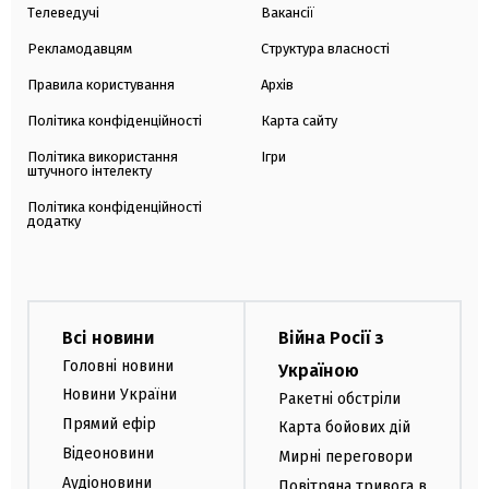
Телеведучі
Вакансії
Рекламодавцям
Структура власності
Правила користування
Архів
Політика конфіденційності
Карта сайту
Політика використання
Ігри
штучного інтелекту
Політика конфіденційності
додатку
Всі новини
Війна Росії з
Головні новини
Україною
Новини України
Ракетні обстріли
Прямий ефір
Карта бойових дій
Відеоновини
Мирні переговори
Аудіоновини
Повітряна тривога в