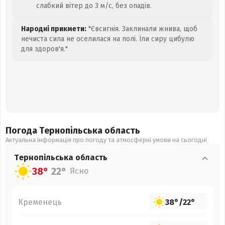
слабкий вітер до 3 м/с, без опадів.
Народні прикмети:
"Євсигнія. Заклинали жнива, щоб
нечиста сила не оселилася на полі. Їли сиру цибулю
для здоров'я."
Погода Тернопільська
область
Актуальна інформація про погоду та атмосферні умови на сьогодні
Тернопільська
область
38°
22°
Ясно
Кременець
38°
/
22°