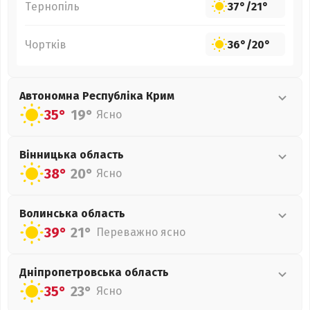
Тернопіль
37°
/
21°
Чортків
36°
/
20°
Автономна Республіка Крим
35°
19°
Ясно
Вінницька
область
38°
20°
Ясно
Волинська
область
39°
21°
Переважно ясно
Дніпропетровська
область
35°
23°
Ясно