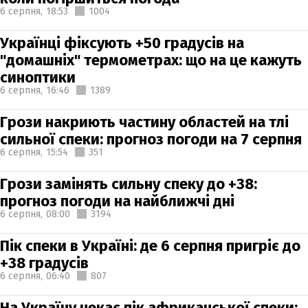
6 серпня,
18:53
1004
Українці фіксують +50 градусів на
"домашніх" термометрах: що на це кажуть
синоптики
6 серпня,
16:46
1389
Грози накриють частину областей на тлі
сильної спеки: прогноз погоди на 7 серпня
6 серпня,
15:54
351
Грози замінять сильну спеку до +38:
прогноз погоди на найближчі дні
6 серпня,
08:00
3194
Пік спеки в Україні: де 6 серпня пригріє до
+38 градусів
6 серпня,
06:40
807
На Україну чекає пік африканської спеки: