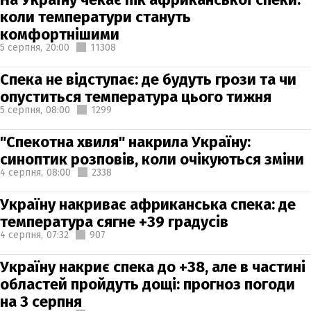
коли температури стануть
комфортнішими
5 серпня,
20:00
11308
Спека не відступає: де будуть грози та чи
опуститься температура цього тижня
5 серпня,
08:00
1299
"Спекотна хвиля" накрила Україну:
синоптик розповів, коли очікуються зміни
4 серпня,
08:00
2338
Україну накриває африканська спека: де
температура сягне +39 градусів
4 серпня,
07:32
907
Україну накриє спека до +38, але в частині
областей пройдуть дощі: прогноз погоди
на 3 серпня