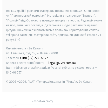
smart tv
samsung smart tv
Всі комерційні рекламні матеріали позначені словами "Спецпроєкт"
чи "Партнерський матеріал". Матеріали з позначкою "Експерт",
"Позиція" відображають позицію авторів та героїв. Редакція може
не поділяти їхніх поглядів. Детальніше щодо реклами та правил
цитування можна ознайомитись в правилах користування сайтом.
Усі права захищені.
Матеріали сайту призначені для осіб старше
21
року (21+)
Онлайн-медіа «24 Канал»
пл. Галицька, буд. 15, м. Львів, 79008
Телефон
+380 (32) 229-77-77
Адреса електронної пошти —
legal@24tv.com.ua
Ідентифікатор онлайн-медіа в Реєстрі суб'єктів у сфері медіа —
R40-06057
© 2005—2026,
ПрАТ «Телерадіокомпанія "Люкс"», 24 Канал.
Розробка сайту
-