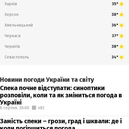
Харків
35°
Херсон
38°
Хмельницький
36°
Черкаси
37°
Чернігів
38°
Севастополь
34°
Новини погоди України та світу
Спека почне відступати: синоптики
розповіли, коли та як зміниться погода в
Україні
6 серпня,
20:00
482
Замість спеки – грози, град і шквали: де і
коли погіршиться погода