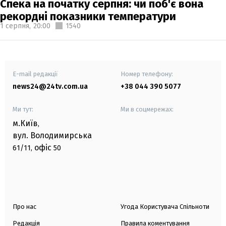
Спека на початку серпня: чи поб'є вона
рекордні показники температури
1 серпня,
20:00
1540
E-mail редакції
Номер телефону:
news24@24tv.com.ua
+38 044 390 5077
Ми тут:
Ми в соцмережах:
м.Київ
,
вул. Володимирська
офіс
61/11,
50
Про нас
Угода Користувача Спільноти
Редакція
Правила коментування