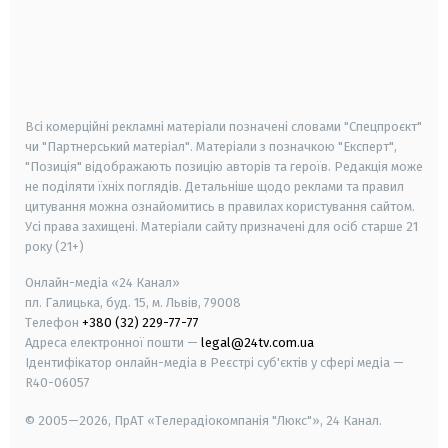
android
apple
smart tv
samsung smart tv
Всі комерційні рекламні матеріали позначені словами "Спецпроєкт"
чи "Партнерський матеріал". Матеріали з позначкою "Експерт",
"Позиція" відображають позицію авторів та героїв. Редакція може
не поділяти їхніх поглядів. Детальніше щодо реклами та правил
цитування можна ознайомитись в правилах користування сайтом.
Усі права захищені.
Матеріали сайту призначені для осіб старше
21
року (21+)
Онлайн-медіа «24 Канал»
пл. Галицька, буд. 15, м. Львів, 79008
Телефон
+380 (32) 229-77-77
Адреса електронної пошти —
legal@24tv.com.ua
Ідентифікатор онлайн-медіа в Реєстрі суб'єктів у сфері медіа —
R40-06057
© 2005—2026,
ПрАТ «Телерадіокомпанія "Люкс"», 24 Канал.