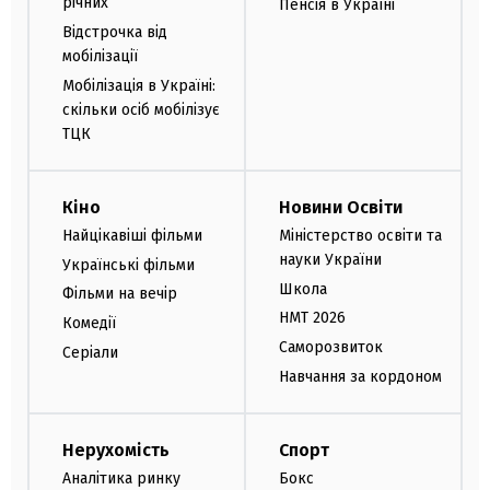
річних
Пенсія в Україні
Відстрочка від
мобілізації
Мобілізація в Україні:
скільки осіб мобілізує
ТЦК
Кіно
Новини Освіти
Найцікавіші фільми
Міністерство освіти та
науки України
Українські фільми
Школа
Фільми на вечір
НМТ 2026
Комедії
Саморозвиток
Серіали
Навчання за кордоном
Нерухомість
Спорт
Аналітика ринку
Бокс