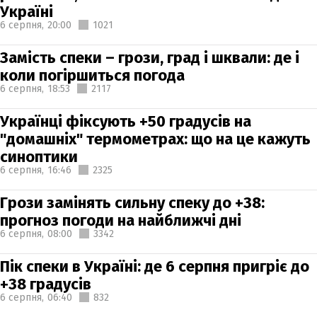
Україні
6 серпня,
20:00
1021
Замість спеки – грози, град і шквали: де і
коли погіршиться погода
6 серпня,
18:53
2117
Українці фіксують +50 градусів на
"домашніх" термометрах: що на це кажуть
синоптики
6 серпня,
16:46
2325
Грози замінять сильну спеку до +38:
прогноз погоди на найближчі дні
6 серпня,
08:00
3342
Пік спеки в Україні: де 6 серпня пригріє до
+38 градусів
6 серпня,
06:40
832