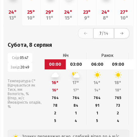
24°
25°
29°
24°
23°
24°
27°
13°
10°
11°
15°
9°
8°
10°
7
/14
Субота, 8 серпня
Ніч
Ранок
Схід:
05:47
00:00
03:00
06:00
09:00
1
Захід:
20:49
Температура С°
16°
17°
14°
18°
Відчувається як
Тиск, мм
16°
17°
14°
18°
Вологість, %
764
764
764
765
Вітер, м/с
Ймовірність опадів,
78
84
91
73
%
2
1
1
2
5
4
5
4
Зранку переважно ясно, слабкий вітер до 4 м/с.