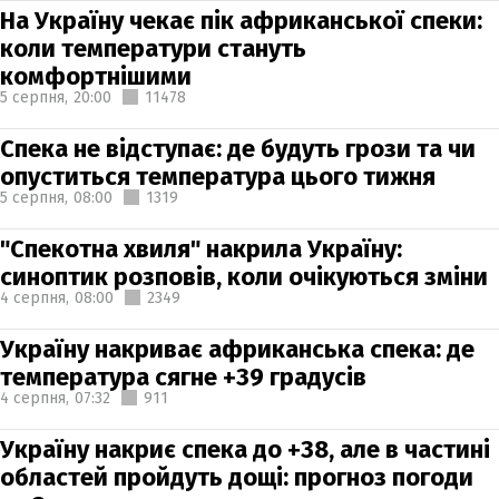
На Україну чекає пік африканської спеки:
коли температури стануть
комфортнішими
5 серпня,
20:00
11478
Спека не відступає: де будуть грози та чи
опуститься температура цього тижня
5 серпня,
08:00
1319
"Спекотна хвиля" накрила Україну:
синоптик розповів, коли очікуються зміни
4 серпня,
08:00
2349
Україну накриває африканська спека: де
температура сягне +39 градусів
4 серпня,
07:32
911
Україну накриє спека до +38, але в частині
областей пройдуть дощі: прогноз погоди