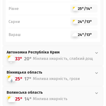
Рівне
25°
/
14°
Сарни
24°
/
13°
Вараш
24°
/
13°
Автономна Республіка Крим
33°
20°
Мінлива хмарність, слабкий дощ
Вінницька
область
25°
17°
Мінлива хмарність, грози
Волинська
область
25°
14°
Мінлива хмарність