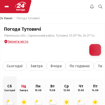
24 Канал
Погода Тутовичі
Погода Тутовичі
Рівненська обл., Сарненський район, Тутовичі, 51.35°Пн, 26.37°Сх
Змінити місто
Сьогодні
Завтра
Вчора
По годинах
Тиж
Сб
Нд
Пн
Вт
Ср
Чт
Пт
Сьогодні
Завтра
10.08
11.08
12.08
13.08
14.08