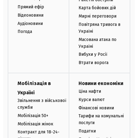
Прямий ефір
Карта бойових дій
Відеоновини
Мирні переговори
Аудіоновини
Повітряна тривога в
Україні
Погода
Масована атака по
Україні
Вибухи у Росії
Втрати ворога
Мобілізація в
Новини економіки
Ціна нафти
Україні
Курси валют
Звільнення з військової
служби
Фінансові новини
Мобілізація 50+
Тарифи на комунальні
послуги
Мобілізація жінок
Податки
Контракт для 18-24-