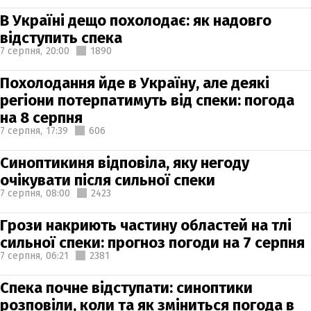
В Україні дещо похолодає: як надовго
відступить спека
7 серпня,
20:00
1890
Похолодання йде в Україну, але деякі
регіони потерпатимуть від спеки: погода
на 8 серпня
7 серпня,
17:39
606
Синоптикиня відповіла, яку негоду
очікувати після сильної спеки
7 серпня,
08:00
2423
Грози накриють частину областей на тлі
сильної спеки: прогноз погоди на 7 серпня
7 серпня,
06:21
2381
Спека почне відступати: синоптики
розповіли, коли та як зміниться погода в