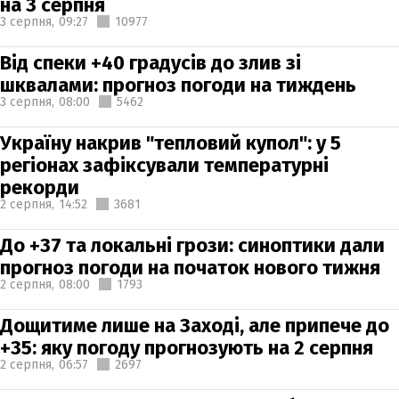
на 3 серпня
3 серпня,
09:27
10977
Від спеки +40 градусів до злив зі
шквалами: прогноз погоди на тиждень
3 серпня,
08:00
5462
Україну накрив "тепловий купол": у 5
регіонах зафіксували температурні
рекорди
2 серпня,
14:52
3681
До +37 та локальні грози: синоптики дали
прогноз погоди на початок нового тижня
2 серпня,
08:00
1793
Дощитиме лише на Заході, але припече до
+35: яку погоду прогнозують на 2 серпня
2 серпня,
06:57
2697