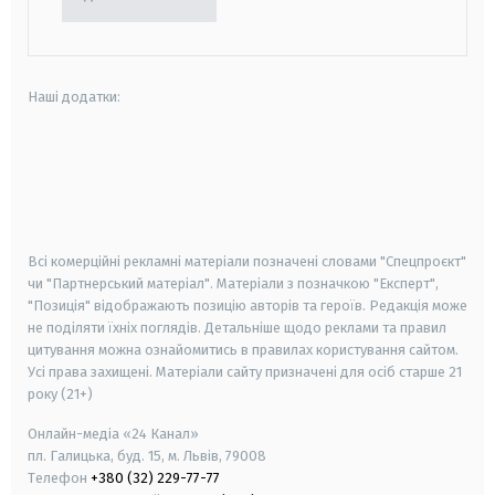
Наші додатки:
android
apple
smart tv
samsung smart tv
Всі комерційні рекламні матеріали позначені словами "Спецпроєкт"
чи "Партнерський матеріал". Матеріали з позначкою "Експерт",
"Позиція" відображають позицію авторів та героїв. Редакція може
не поділяти їхніх поглядів. Детальніше щодо реклами та правил
цитування можна ознайомитись в правилах користування сайтом.
Усі права захищені.
Матеріали сайту призначені для осіб старше
21
року (21+)
Онлайн-медіа «24 Канал»
пл. Галицька, буд. 15, м. Львів, 79008
Телефон
+380 (32) 229-77-77