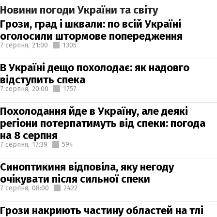
Новини погоди України та світу
Грози, град і шквали: по всій Україні
оголосили штормове попередження
7 серпня,
21:00
1305
В Україні дещо похолодає: як надовго
відступить спека
7 серпня,
20:00
1757
Похолодання йде в Україну, але деякі
регіони потерпатимуть від спеки: погода
на 8 серпня
7 серпня,
17:39
594
Синоптикиня відповіла, яку негоду
очікувати після сильної спеки
7 серпня,
08:00
2422
Грози накриють частину областей на тлі