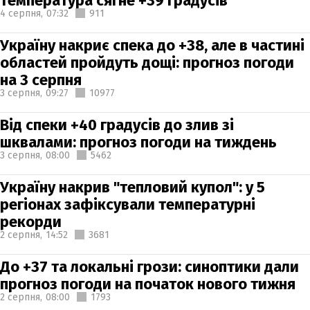
температура сягне +39 градусів
4 серпня,
07:32
911
Україну накриє спека до +38, але в частині
областей пройдуть дощі: прогноз погоди
на 3 серпня
3 серпня,
09:27
10977
Від спеки +40 градусів до злив зі
шквалами: прогноз погоди на тиждень
3 серпня,
08:00
5462
Україну накрив "тепловий купол": у 5
регіонах зафіксували температурні
рекорди
2 серпня,
14:52
3681
До +37 та локальні грози: синоптики дали
прогноз погоди на початок нового тижня
2 серпня,
08:00
1793