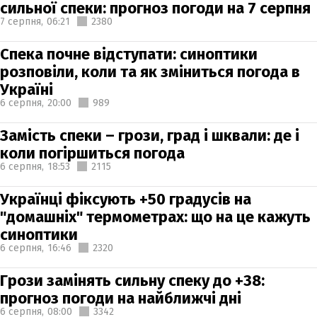
сильної спеки: прогноз погоди на 7 серпня
7 серпня,
06:21
2380
Спека почне відступати: синоптики
розповіли, коли та як зміниться погода в
Україні
6 серпня,
20:00
989
Замість спеки – грози, град і шквали: де і
коли погіршиться погода
6 серпня,
18:53
2115
Українці фіксують +50 градусів на
"домашніх" термометрах: що на це кажуть
синоптики
6 серпня,
16:46
2320
Грози замінять сильну спеку до +38:
прогноз погоди на найближчі дні
6 серпня,
08:00
3342