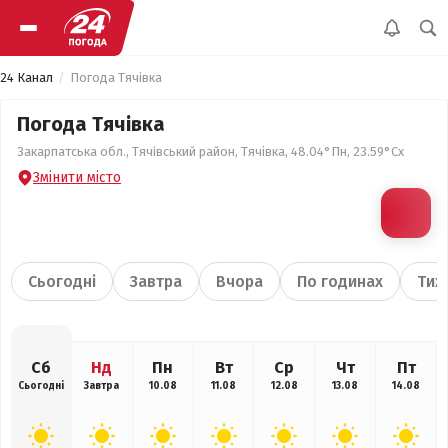
24 Канал
Погода Тячівка
Погода Тячівка
Закарпатська обл., Тячівський район, Тячівка, 48.04°Пн, 23.59°Сх
Змінити місто
Сьогодні
Завтра
Вчора
По годинах
Тиж
Сб
Нд
Пн
Вт
Ср
Чт
Пт
Сьогодні
Завтра
10.08
11.08
12.08
13.08
14.08