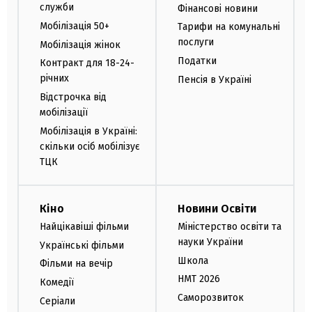
служби
Фінансові новини
Мобілізація 50+
Тарифи на комунальні
послуги
Мобілізація жінок
Податки
Контракт для 18-24-
річних
Пенсія в Україні
Відстрочка від
мобілізації
Мобілізація в Україні:
скільки осіб мобілізує
ТЦК
Кіно
Новини Освіти
Найцікавіші фільми
Міністерство освіти та
науки України
Українські фільми
Школа
Фільми на вечір
НМТ 2026
Комедії
Саморозвиток
Серіали