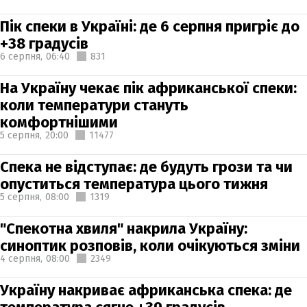
Пік спеки в Україні: де 6 серпня пригріє до
+38 градусів
6 серпня,
06:40
831
На Україну чекає пік африканської спеки:
коли температури стануть
комфортнішими
5 серпня,
20:00
11477
Спека не відступає: де будуть грози та чи
опуститься температура цього тижня
5 серпня,
08:00
1319
"Спекотна хвиля" накрила Україну:
синоптик розповів, коли очікуються зміни
4 серпня,
08:00
2349
Україну накриває африканська спека: де