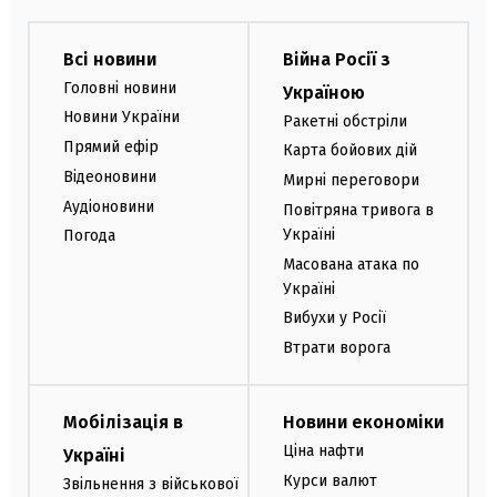
Всі новини
Війна Росії з
Головні новини
Україною
Новини України
Ракетні обстріли
Прямий ефір
Карта бойових дій
Відеоновини
Мирні переговори
Аудіоновини
Повітряна тривога в
Україні
Погода
Масована атака по
Україні
Вибухи у Росії
Втрати ворога
Мобілізація в
Новини економіки
Ціна нафти
Україні
Курси валют
Звільнення з військової