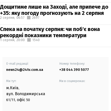
Дощитиме лише на Заході, але припече до
+35: яку погоду прогнозують на 2 серпня
2 серпня,
06:57
2697
Спека на початку серпня: чи поб'є вона
рекордні показники температури
1 серпня,
20:00
1540
E-mail редакції
Номер телефону:
news24@24tv.com.ua
+38 044 390 5077
Ми тут:
Ми в соцмережах:
м.Київ
,
вул. Володимирська
офіс
61/11,
50