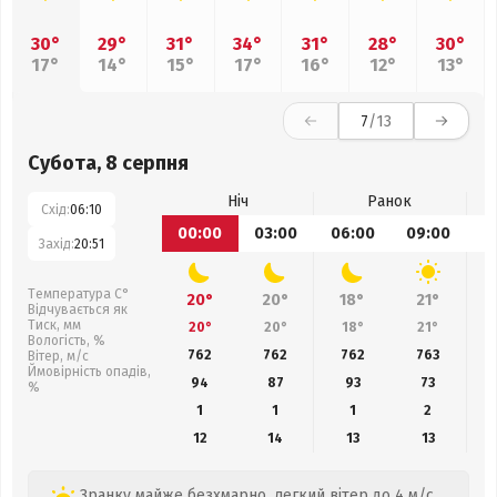
30°
29°
31°
34°
31°
28°
30°
17°
14°
15°
17°
16°
12°
13°
7
/13
Субота, 8 серпня
Ніч
Ранок
Схід:
06:10
00:00
03:00
06:00
09:00
1
Захід:
20:51
Температура С°
20°
20°
18°
21°
Відчувається як
Тиск, мм
20°
20°
18°
21°
Вологість, %
762
762
762
763
Вітер, м/с
Ймовірність опадів,
94
87
93
73
%
1
1
1
2
12
14
13
13
Зранку майже безхмарно, легкий вітер до 4 м/с.