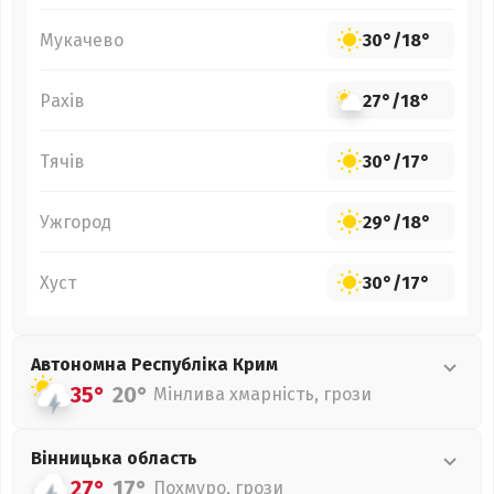
Мукачево
30°
/
18°
Рахів
27°
/
18°
Тячів
30°
/
17°
Ужгород
29°
/
18°
Хуст
30°
/
17°
Автономна Республіка Крим
35°
20°
Мінлива хмарність, грози
Вінницька
область
27°
17°
Похмуро, грози