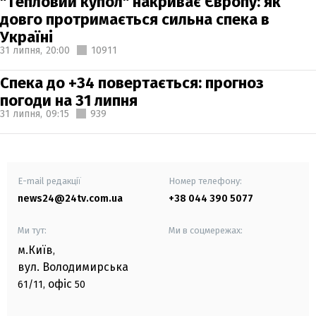
"Тепловий купол" накриває Європу: як
довго протримається сильна спека в
Україні
31 липня,
20:00
10911
Спека до +34 повертається: прогноз
погоди на 31 липня
31 липня,
09:15
939
E-mail редакції
Номер телефону:
news24@24tv.com.ua
+38 044 390 5077
Ми тут:
Ми в соцмережах:
м.Київ
,
вул. Володимирська
офіс
61/11,
50