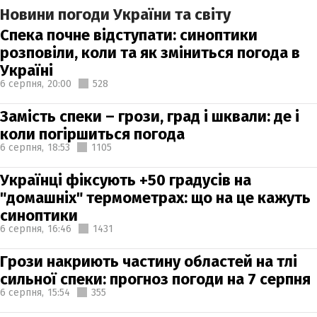
Новини погоди України та світу
Спека почне відступати: синоптики
розповіли, коли та як зміниться погода в
Україні
6 серпня,
20:00
528
Замість спеки – грози, град і шквали: де і
коли погіршиться погода
6 серпня,
18:53
1105
Українці фіксують +50 градусів на
"домашніх" термометрах: що на це кажуть
синоптики
6 серпня,
16:46
1431
Грози накриють частину областей на тлі
сильної спеки: прогноз погоди на 7 серпня
6 серпня,
15:54
355