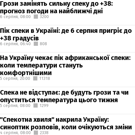
Грози замінять сильну спеку до +38:
прогноз погоди на найближчі дні
6 серпня,
08:00
3200
Пік спеки в Україні: де 6 серпня пригріє до
+38 градусів
6 серпня,
06:40
808
На Україну чекає пік африканської спеки:
коли температури стануть
комфортнішими
5 серпня,
20:00
11318
Спека не відступає: де будуть грози та чи
опуститься температура цього тижня
5 серпня,
08:00
1299
"Спекотна хвиля" накрила Україну:
синоптик розповів, коли очікуються зміни
4 серпня,
08:00
2338