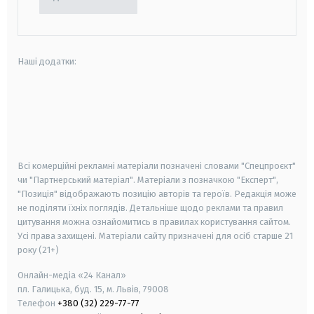
Наші додатки:
android
apple
smart tv
samsung smart tv
Всі комерційні рекламні матеріали позначені словами "Спецпроєкт"
чи "Партнерський матеріал". Матеріали з позначкою "Експерт",
"Позиція" відображають позицію авторів та героїв. Редакція може
не поділяти їхніх поглядів. Детальніше щодо реклами та правил
цитування можна ознайомитись в правилах користування сайтом.
Усі права захищені.
Матеріали сайту призначені для осіб старше
21
року (21+)
Онлайн-медіа «24 Канал»
пл. Галицька, буд. 15, м. Львів, 79008
Телефон
+380 (32) 229-77-77