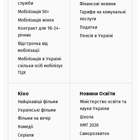
служби
Фінансові новини
Мобілізація 50+
Тарифи на комунальні
послуги
Мобілізація жінок
Податки
Контракт для 18-24-
річних
Пенсія в Україні
Відстрочка від
мобілізації
Мобілізація в Україні:
скільки осіб мобілізує
ТЦК
Кіно
Новини Освіти
Найцікавіші фільми
Міністерство освіти та
науки України
Українські фільми
Школа
Фільми на вечір
НМТ 2026
Комедії
Саморозвиток
Серіали