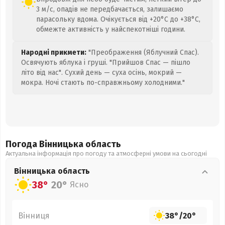
3 м/с, опадів не передбачається, залишаємо
парасольку вдома. Очікується від +20°C до +38°C,
обмежте активність у найспекотніші години.
Народні прикмети:
"Преображення (Яблучний Спас).
Освячують яблука і груші. "Прийшов Спас — пішло
літо від нас". Сухий день — суха осінь, мокрий —
мокра. Ночі стають по-справжньому холодними."
Погода Вінницька
область
Актуальна інформація про погоду та атмосферні умови на сьогодні
Вінницька
область
38°
20°
Ясно
Вінниця
38°
/
20°