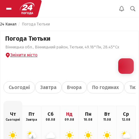
24 Канал
Погода Тютьки
Погода Тютьки
Вінницька обл., Вінницький район, Тютьки, 49.18°Пн, 28.45°Сх
Змінити місто
Сьогодні
Завтра
Вчора
По годинах
Тиж
Чт
Пт
Сб
Нд
Пн
Вт
Ср
Сьогодні
Завтра
08.08
09.08
10.08
11.08
12.08