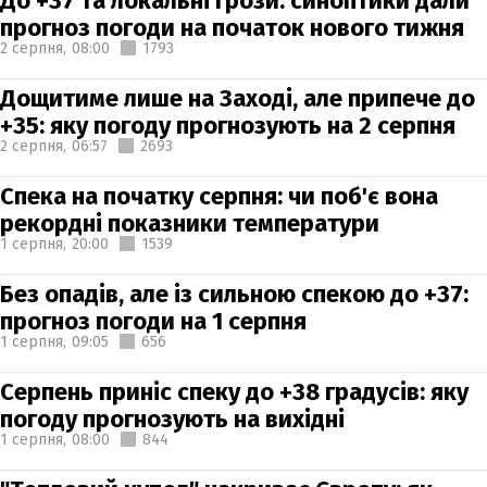
До +37 та локальні грози: синоптики дали
прогноз погоди на початок нового тижня
2 серпня,
08:00
1793
Дощитиме лише на Заході, але припече до
+35: яку погоду прогнозують на 2 серпня
2 серпня,
06:57
2693
Спека на початку серпня: чи поб'є вона
рекордні показники температури
1 серпня,
20:00
1539
Без опадів, але із сильною спекою до +37:
прогноз погоди на 1 серпня
1 серпня,
09:05
656
Серпень приніс спеку до +38 градусів: яку
погоду прогнозують на вихідні
1 серпня,
08:00
844