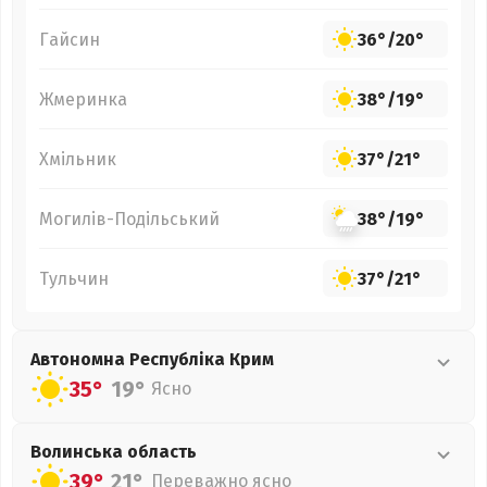
Гайсин
36°
/
20°
Жмеринка
38°
/
19°
Хмільник
37°
/
21°
Могилів-Подільський
38°
/
19°
Тульчин
37°
/
21°
Автономна Республіка Крим
35°
19°
Ясно
Волинська
область
39°
21°
Переважно ясно