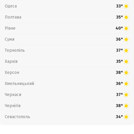
Одеса
33°
Полтава
35°
Рівне
40°
Суми
36°
Тернопіль
37°
Харків
35°
Херсон
38°
Хмельницький
36°
Черкаси
37°
Чернігів
38°
Севастополь
34°