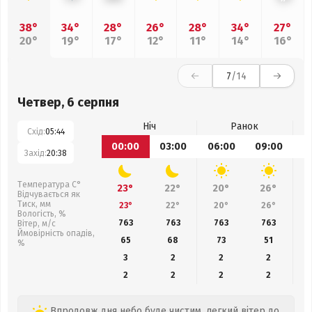
38°
34°
28°
26°
28°
34°
27°
20°
19°
17°
12°
11°
14°
16°
7
/14
Четвер, 6 серпня
Ніч
Ранок
Схід:
05:44
00:00
03:00
06:00
09:00
1
Захід:
20:38
Температура С°
23°
22°
20°
26°
Відчувається як
Тиск, мм
23°
22°
20°
26°
Вологість, %
763
763
763
763
Вітер, м/с
Ймовірність опадів,
65
68
73
51
%
3
2
2
2
2
2
2
2
Впродовж дня небо буде чистим, легкий вітер до