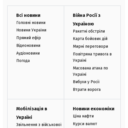
Всі новини
Війна Росії з
Головні новини
Україною
Новини України
Ракетні обстріли
Прямий ефір
Карта бойових дій
Відеоновини
Мирні переговори
Аудіоновини
Повітряна тривога в
Україні
Погода
Масована атака по
Україні
Вибухи у Росії
Втрати ворога
Мобілізація в
Новини економіки
Ціна нафти
Україні
Курси валют
Звільнення з військової