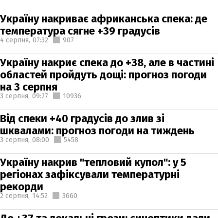
Україну накриває африканська спека: де
температура сягне +39 градусів
4 серпня,
07:32
907
Україну накриє спека до +38, але в частині
областей пройдуть дощі: прогноз погоди
на 3 серпня
3 серпня,
09:27
10936
Від спеки +40 градусів до злив зі
шквалами: прогноз погоди на тиждень
3 серпня,
08:00
5458
Україну накрив "тепловий купол": у 5
регіонах зафіксували температурні
рекорди
2 серпня,
14:52
3660