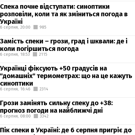
Спека почне відступати: синоптики
розповіли, коли та як зміниться погода в
Україні
6 серпня,
20:00
985
Замість спеки – грози, град і шквали: де і
коли погіршиться погода
6 серпня,
18:53
2115
Українці фіксують +50 градусів на
"домашніх" термометрах: що на це кажуть
синоптики
6 серпня,
16:46
2314
Грози замінять сильну спеку до +38:
прогноз погоди на найближчі дні
6 серпня,
08:00
3342
Пік спеки в Україні: де 6 серпня пригріє до