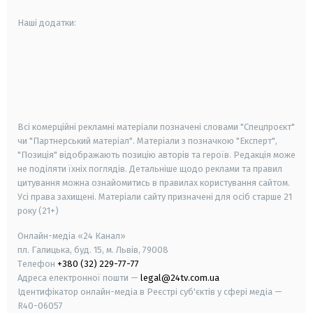
Наші додатки:
android
apple
smart tv
samsung smart tv
Всі комерційні рекламні матеріали позначені словами "Спецпроєкт"
чи "Партнерський матеріал". Матеріали з позначкою "Експерт",
"Позиція" відображають позицію авторів та героїв. Редакція може
не поділяти їхніх поглядів. Детальніше щодо реклами та правил
цитування можна ознайомитись в правилах користування сайтом.
Усі права захищені.
Матеріали сайту призначені для осіб старше
21
року (21+)
Онлайн-медіа «24 Канал»
пл. Галицька, буд. 15, м. Львів, 79008
Телефон
+380 (32) 229-77-77
Адреса електронної пошти —
legal@24tv.com.ua
Ідентифікатор онлайн-медіа в Реєстрі суб'єктів у сфері медіа —
R40-06057