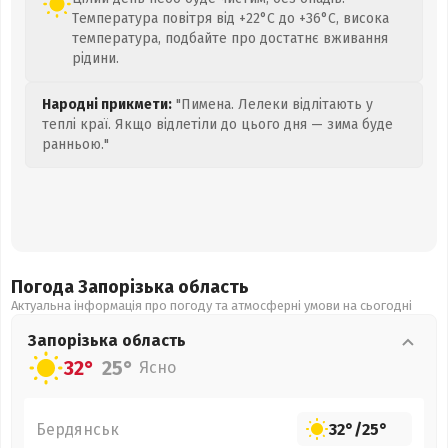
Температура повітря від +22°C до +36°C, висока
температура, подбайте про достатнє вживання
рідини.
Народні прикмети:
"Пимена. Лелеки відлітають у
теплі краї. Якщо відлетіли до цього дня — зима буде
ранньою."
Погода Запорізька
область
Актуальна інформація про погоду та атмосферні умови на сьогодні
Запорізька
область
32°
25°
Ясно
Бердянськ
32°
/
25°