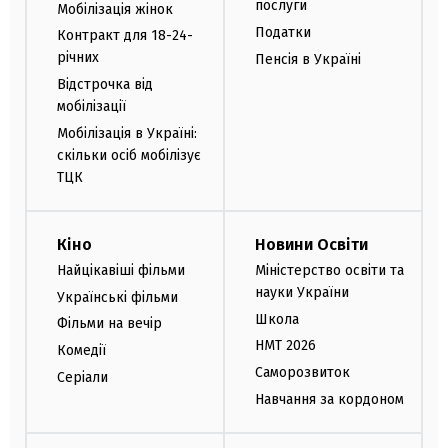
послуги
Мобілізація жінок
Податки
Контракт для 18-24-
річних
Пенсія в Україні
Відстрочка від
мобілізації
Мобілізація в Україні:
скільки осіб мобілізує
ТЦК
Кіно
Новини Освіти
Найцікавіші фільми
Міністерство освіти та
науки України
Українські фільми
Школа
Фільми на вечір
НМТ 2026
Комедії
Саморозвиток
Серіали
Навчання за кордоном