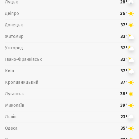
Луцьк
28°
Дніпро
36°
Донецьк
37°
Житомир
33°
Ужгород
32°
Івано-Франківськ
32°
Київ
37°
Кропивницький
37°
Луганськ
38°
Миколаїв
39°
Львів
23°
Одеса
35°