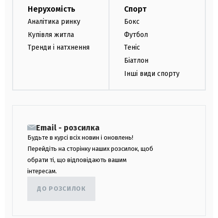
Нерухомість
Спорт
Аналітика ринку
Бокс
Купівля житла
Футбол
Тренди і натхнення
Теніс
Біатлон
Інші види спорту
Email - розсилка
Будьте в курсі всіх новин і оновлень!
Перейдіть на сторінку наших розсилок, щоб
обрати ті, що відповідають вашим
інтересам.
ДО РОЗСИЛОК