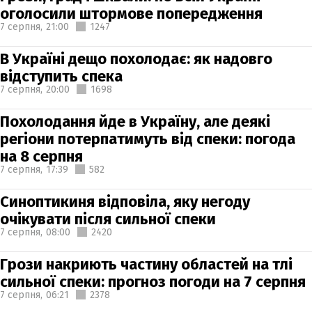
оголосили штормове попередження
7 серпня,
21:00
1247
В Україні дещо похолодає: як надовго
відступить спека
7 серпня,
20:00
1698
Похолодання йде в Україну, але деякі
регіони потерпатимуть від спеки: погода
на 8 серпня
7 серпня,
17:39
582
Синоптикиня відповіла, яку негоду
очікувати після сильної спеки
7 серпня,
08:00
2420
Грози накриють частину областей на тлі
сильної спеки: прогноз погоди на 7 серпня
7 серпня,
06:21
2378