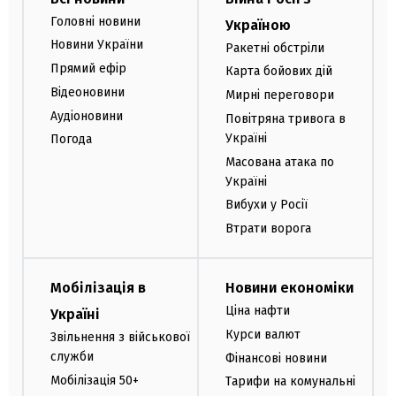
Головні новини
Україною
Новини України
Ракетні обстріли
Прямий ефір
Карта бойових дій
Відеоновини
Мирні переговори
Аудіоновини
Повітряна тривога в
Україні
Погода
Масована атака по
Україні
Вибухи у Росії
Втрати ворога
Мобілізація в
Новини економіки
Ціна нафти
Україні
Курси валют
Звільнення з військової
служби
Фінансові новини
Мобілізація 50+
Тарифи на комунальні