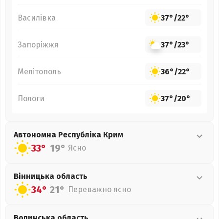
Василівка
37°
/
22°
Запоріжжя
37°
/
23°
Мелітополь
36°
/
22°
Пологи
37°
/
20°
Автономна Республіка Крим
33°
19°
Ясно
Вінницька
область
34°
21°
Переважно ясно
Волинська
область