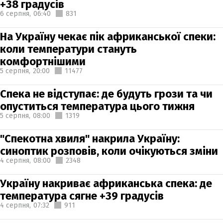
+38 градусів
6 серпня,
06:40
831
На Україну чекає пік африканської спеки:
коли температури стануть
комфортнішими
5 серпня,
20:00
11477
Спека не відступає: де будуть грози та чи
опуститься температура цього тижня
5 серпня,
08:00
1319
"Спекотна хвиля" накрила Україну:
синоптик розповів, коли очікуються зміни
4 серпня,
08:00
2348
Україну накриває африканська спека: де
температура сягне +39 градусів
4 серпня,
07:32
911