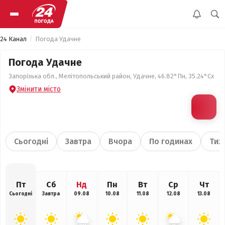
24 Канал
Погода Удачне
Погода Удачне
Запорізька обл., Мелітопольський район, Удачне, 46.82°Пн, 35.24°Сх
Змінити місто
Сьогодні
Завтра
Вчора
По годинах
Тиж
Пт
Сб
Нд
Пн
Вт
Ср
Чт
Сьогодні
Завтра
09.08
10.08
11.08
12.08
13.08