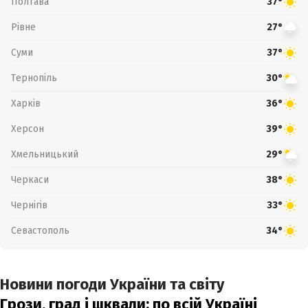
Полтава
37°
Рівне
27°
Суми
37°
Тернопіль
30°
Харків
36°
Херсон
39°
Хмельницький
29°
Черкаси
38°
Чернігів
33°
Севастополь
34°
Новини погоди України та світу
Грози, град і шквали: по всій Україні