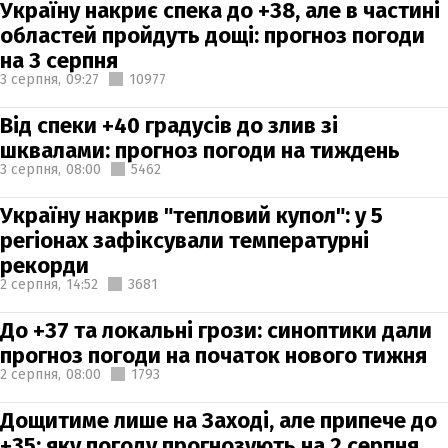
Україну накриє спека до +38, але в частині
областей пройдуть дощі: прогноз погоди
на 3 серпня
3 серпня,
09:27
10977
Від спеки +40 градусів до злив зі
шквалами: прогноз погоди на тиждень
3 серпня,
08:00
5462
Україну накрив "тепловий купол": у 5
регіонах зафіксували температурні
рекорди
2 серпня,
14:52
3681
До +37 та локальні грози: синоптики дали
прогноз погоди на початок нового тижня
2 серпня,
08:00
1793
Дощитиме лише на Заході, але припече до
+35: яку погоду прогнозують на 2 серпня