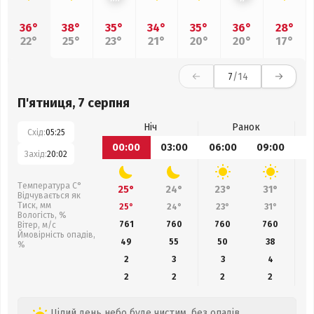
36°
38°
35°
34°
35°
36°
28°
22°
25°
23°
21°
20°
20°
17°
7
/14
П'ятниця, 7 серпня
Ніч
Ранок
Схід:
05:25
00:00
03:00
06:00
09:00
1
Захід:
20:02
Температура С°
25°
24°
23°
31°
Відчувається як
Тиск, мм
25°
24°
23°
31°
Вологість, %
761
760
760
760
Вітер, м/с
Ймовірність опадів,
49
55
50
38
%
2
3
3
4
2
2
2
2
Цілий день небо буде чистим, без опадів.