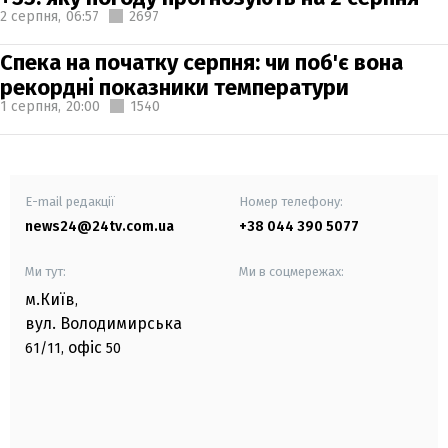
2 серпня,
06:57
2697
Спека на початку серпня: чи поб'є вона
рекордні показники температури
1 серпня,
20:00
1540
E-mail редакції
Номер телефону:
news24@24tv.com.ua
+38 044 390 5077
Ми тут:
Ми в соцмережах:
м.Київ
,
вул. Володимирська
офіс
61/11,
50