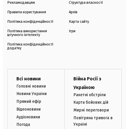
Рекламодавцям
Структура власності
Правила користування
Архів
Політика конфіденційності
Карта сайту
Політика використання
Ігри
штучного інтелекту
Політика конфіденційності
додатку
Всі новини
Війна Росії з
Головні новини
Україною
Новини України
Ракетні обстріли
Прямий ефір
Карта бойових дій
Відеоновини
Мирні переговори
Аудіоновини
Повітряна тривога в
Україні
Погода