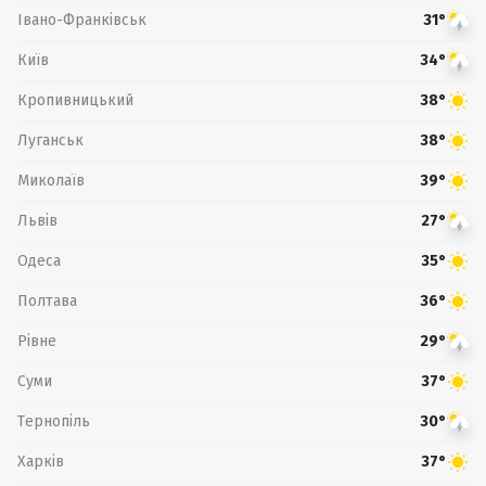
Івано-Франківськ
31°
Київ
34°
Кропивницький
38°
Луганськ
38°
Миколаїв
39°
Львів
27°
Одеса
35°
Полтава
36°
Рівне
29°
Суми
37°
Тернопіль
30°
Харків
37°