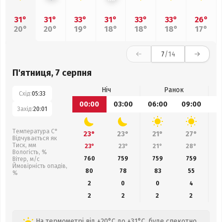
31°
31°
33°
31°
33°
33°
26°
20°
20°
19°
18°
18°
18°
17°
7
/14
П'ятниця, 7 серпня
Ніч
Ранок
Схід:
05:33
00:00
03:00
06:00
09:00
1
Захід:
20:01
Температура С°
23°
23°
21°
27°
Відчувається як
Тиск, мм
23°
23°
21°
28°
Вологість, %
760
759
759
759
Вітер, м/с
Ймовірність опадів,
80
78
83
55
%
2
0
0
4
2
2
2
2
На термометрі від +20°C до +31°C, буде спекотно,