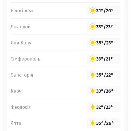
Білогірськ
31°
/
20°
Джанкой
33°
/
23°
Яни Капу
35°
/
23°
Сімферополь
33°
/
21°
Євпаторія
35°
/
22°
Керч
33°
/
26°
Феодосія
32°
/
23°
Ялта
35°
/
26°