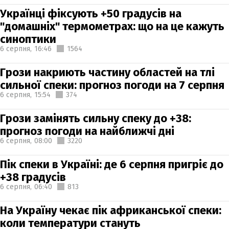
Українці фіксують +50 градусів на
"домашніх" термометрах: що на це кажуть
синоптики
6 серпня,
16:46
1564
Грози накриють частину областей на тлі
сильної спеки: прогноз погоди на 7 серпня
6 серпня,
15:54
374
Грози замінять сильну спеку до +38:
прогноз погоди на найближчі дні
6 серпня,
08:00
3220
Пік спеки в Україні: де 6 серпня пригріє до
+38 градусів
6 серпня,
06:40
813
На Україну чекає пік африканської спеки:
коли температури стануть