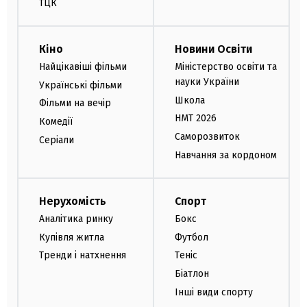
ТЦК
Кіно
Новини Освіти
Найцікавіші фільми
Міністерство освіти та
науки України
Українські фільми
Школа
Фільми на вечір
НМТ 2026
Комедії
Саморозвиток
Серіали
Навчання за кордоном
Нерухомість
Спорт
Аналітика ринку
Бокс
Купівля житла
Футбол
Тренди і натхнення
Теніс
Біатлон
Інші види спорту