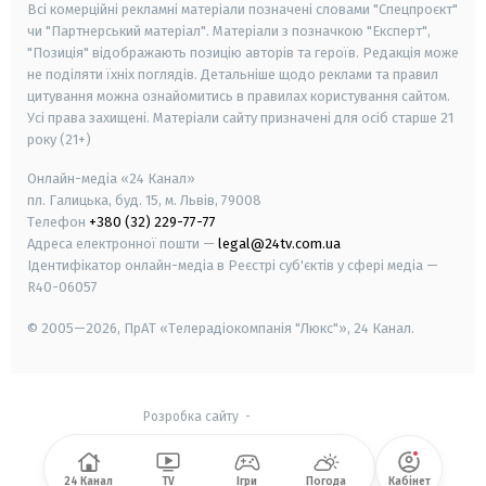
Всі комерційні рекламні матеріали позначені словами "Спецпроєкт"
чи "Партнерський матеріал". Матеріали з позначкою "Експерт",
"Позиція" відображають позицію авторів та героїв. Редакція може
не поділяти їхніх поглядів. Детальніше щодо реклами та правил
цитування можна ознайомитись в правилах користування сайтом.
Усі права захищені.
Матеріали сайту призначені для осіб старше
21
року (21+)
Онлайн-медіа «24 Канал»
пл. Галицька, буд. 15, м. Львів, 79008
Телефон
+380 (32) 229-77-77
Адреса електронної пошти —
legal@24tv.com.ua
Ідентифікатор онлайн-медіа в Реєстрі суб'єктів у сфері медіа —
R40-06057
© 2005—2026,
ПрАТ «Телерадіокомпанія "Люкс"», 24 Канал.
Розробка сайту
-
24 Канал
TV
Ігри
Погода
Кабінет