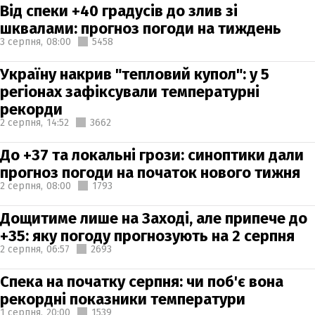
Від спеки +40 градусів до злив зі
шквалами: прогноз погоди на тиждень
3 серпня,
08:00
5458
Україну накрив "тепловий купол": у 5
регіонах зафіксували температурні
рекорди
2 серпня,
14:52
3662
До +37 та локальні грози: синоптики дали
прогноз погоди на початок нового тижня
2 серпня,
08:00
1793
Дощитиме лише на Заході, але припече до
+35: яку погоду прогнозують на 2 серпня
2 серпня,
06:57
2693
Спека на початку серпня: чи поб'є вона
рекордні показники температури
1 серпня,
20:00
1539