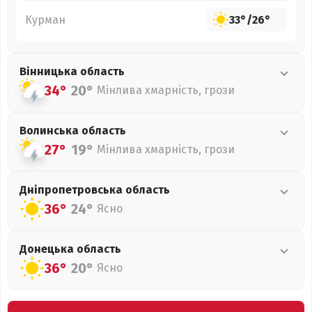
Курман
33°
/
26°
Вінницька
область
34°
20°
Мінлива хмарність, грози
Волинська
область
27°
19°
Мінлива хмарність, грози
Дніпропетровська
область
36°
24°
Ясно
Донецька
область
36°
20°
Ясно