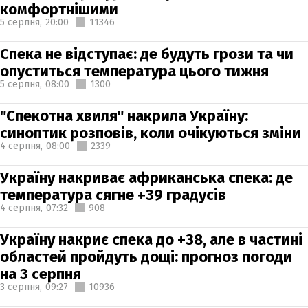
комфортнішими
5 серпня,
20:00
11346
Спека не відступає: де будуть грози та чи
опуститься температура цього тижня
5 серпня,
08:00
1300
"Спекотна хвиля" накрила Україну:
синоптик розповів, коли очікуються зміни
4 серпня,
08:00
2339
Україну накриває африканська спека: де
температура сягне +39 градусів
4 серпня,
07:32
908
Україну накриє спека до +38, але в частині
областей пройдуть дощі: прогноз погоди
на 3 серпня
3 серпня,
09:27
10936