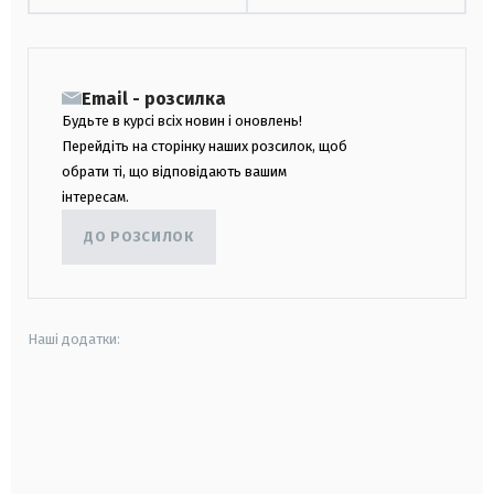
Email - розсилка
Будьте в курсі всіх новин і оновлень!
Перейдіть на сторінку наших розсилок, щоб
обрати ті, що відповідають вашим
інтересам.
ДО РОЗСИЛОК
Наші додатки:
android
apple
smart tv
samsung smart tv