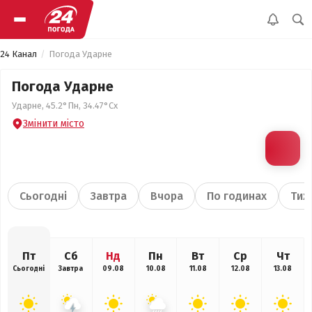
24 Канал
Погода Ударне
Погода Ударне
Ударне, 45.2°Пн, 34.47°Сх
Змінити місто
Сьогодні
Завтра
Вчора
По годинах
Тиж
Пт
Сб
Нд
Пн
Вт
Ср
Чт
Сьогодні
Завтра
09.08
10.08
11.08
12.08
13.08