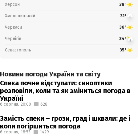
Херсон
38°
Хмельницький
31°
Черкаси
36°
Чернігів
34°
Севастополь
35°
Новини погоди України та світу
Спека почне відступати: синоптики
розповіли, коли та як зміниться погода в
Україні
6 серпня,
20:00
628
Замість спеки – грози, град і шквали: де і
коли погіршиться погода
6 серпня,
18:53
1429