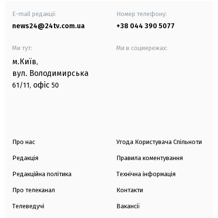
E-mail редакції
Номер телефону:
news24@24tv.com.ua
+38 044 390 5077
Ми тут:
Ми в соцмережах:
м.Київ
,
вул. Володимирська
офіс
61/11,
50
Про нас
Угода Користувача Спільноти
Редакція
Правила коментування
Редакційна політика
Технічна інформація
Про телеканал
Контакти
Телеведучі
Вакансії