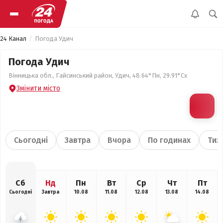
24 Канал
Погода Удич
Погода Удич
Вінницька обл., Гайсинський район, Удич, 48.64°Пн, 29.91°Сх
Змінити місто
Сьогодні
Завтра
Вчора
По годинах
Тиж
Сб
Нд
Пн
Вт
Ср
Чт
Пт
Сьогодні
Завтра
10.08
11.08
12.08
13.08
14.08