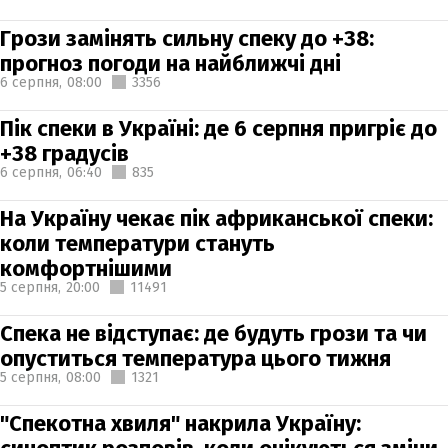
Грози замінять сильну спеку до +38:
прогноз погоди на найближчі дні
6 серпня,
08:00
3356
Пік спеки в Україні: де 6 серпня пригріє до
+38 градусів
6 серпня,
06:40
835
На Україну чекає пік африканської спеки:
коли температури стануть
комфортнішими
5 серпня,
20:00
11491
Спека не відступає: де будуть грози та чи
опуститься температура цього тижня
5 серпня,
08:00
1321
"Спекотна хвиля" накрила Україну: