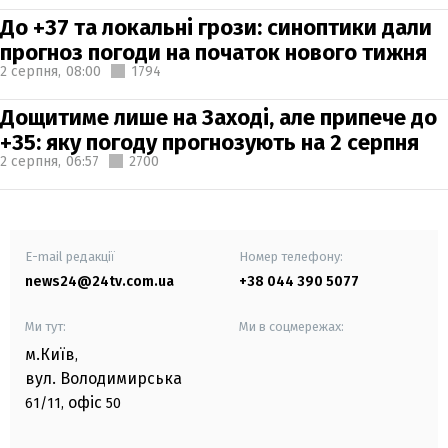
До +37 та локальні грози: синоптики дали
прогноз погоди на початок нового тижня
2 серпня,
08:00
1794
Дощитиме лише на Заході, але припече до
+35: яку погоду прогнозують на 2 серпня
2 серпня,
06:57
2700
E-mail редакції
Номер телефону:
news24@24tv.com.ua
+38 044 390 5077
Ми тут:
Ми в соцмережах:
м.Київ
,
вул. Володимирська
офіс
61/11,
50