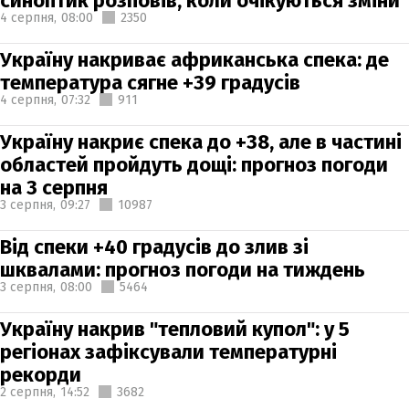
синоптик розповів, коли очікуються зміни
4 серпня,
08:00
2350
Україну накриває африканська спека: де
температура сягне +39 градусів
4 серпня,
07:32
911
Україну накриє спека до +38, але в частині
областей пройдуть дощі: прогноз погоди
на 3 серпня
3 серпня,
09:27
10987
Від спеки +40 градусів до злив зі
шквалами: прогноз погоди на тиждень
3 серпня,
08:00
5464
Україну накрив "тепловий купол": у 5
регіонах зафіксували температурні
рекорди
2 серпня,
14:52
3682