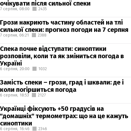
очікувати після сильної спеки
7 серпня,
08:00
2435
Грози накриють частину областей на тлі
сильної спеки: прогноз погоди на 7 серпня
7 серпня,
06:21
2388
Спека почне відступати: синоптики
розповіли, коли та як зміниться погода в
Україні
6 серпня,
20:00
1032
Замість спеки – грози, град і шквали: де і
коли погіршиться погода
6 серпня,
18:53
2127
Українці фіксують +50 градусів на
"домашніх" термометрах: що на це кажуть
синоптики
6 серпня,
16:46
2346