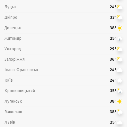
Луцьк
24°
Дніпро
33°
Донецьк
38°
Житомир
25°
Ужгород
29°
Запоріжжя
36°
Івано-Франківськ
24°
Київ
24°
Кропивницький
35°
Луганськ
38°
Миколаїв
38°
Львів
25°