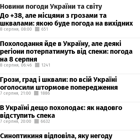
Новини погоди України та світу
До +38, але місцями з грозами та
шквалами: якою буде погода на вихідних
8 серпня,
08:00
651
Похолодання йде в Україну, але деякі
регіони потерпатимуть від спеки: погода
на 8 серпня
8 серпня,
06:46
1241
Грози, град і шквали: по всій Україні
оголосили штормове попередження
7 серпня,
21:00
1886
В Україні дещо похолодає: як надовго
відступить спека
7 серпня,
20:00
6632
Синоптикиня відповіла, яку негоду