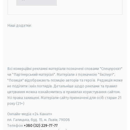
Наші додатки:
android
apple
smart tv
samsung smart tv
Всі комерційні рекламні матеріали позначені словами "Спецпроєкт"
чи "Партнерський матеріал". Матеріали з позначкою "Експерт",
"Позиція" відображають позицію авторів та героїв. Редакція може
не поділяти їхніх поглядів. Детальніше щодо реклами та правил
цитування можна ознайомитись в правилах користування сайтом.
Усі права захищені.
Матеріали сайту призначені для осіб старше
21
року (21+)
Онлайн-медіа «24 Канал»
пл. Галицька, буд. 15, м. Львів, 79008
Телефон
+380 (32) 229-77-77