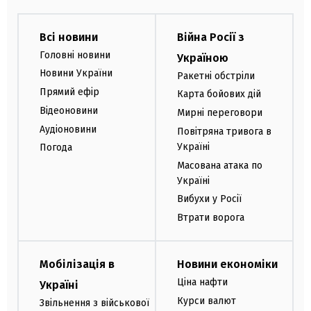
Всі новини
Війна Росії з
Головні новини
Україною
Новини України
Ракетні обстріли
Прямий ефір
Карта бойових дій
Відеоновини
Мирні переговори
Аудіоновини
Повітряна тривога в
Україні
Погода
Масована атака по
Україні
Вибухи у Росії
Втрати ворога
Мобілізація в
Новини економіки
Ціна нафти
Україні
Курси валют
Звільнення з військової