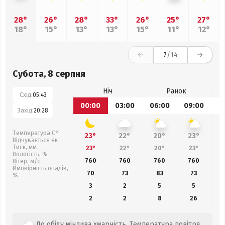
28°
26°
28°
33°
26°
25°
27°
18°
15°
13°
13°
15°
11°
12°
7
/14
Субота, 8 серпня
Ніч
Ранок
Схід:
05:43
00:00
03:00
06:00
09:00
1
Захід:
20:28
Температура С°
23°
22°
20°
23°
Відчувається як
Тиск, мм
23°
22°
20°
23°
Вологість, %
760
760
760
760
Вітер, м/с
Ймовірність опадів,
70
73
83
73
%
3
2
5
5
2
2
8
26
До обіду мінлива хмарність. Температура повітря