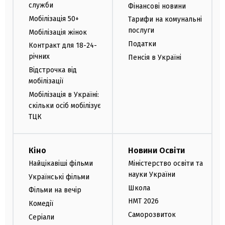
служби
Фінансові новини
Мобілізація 50+
Тарифи на комунальні
послуги
Мобілізація жінок
Податки
Контракт для 18-24-
річних
Пенсія в Україні
Відстрочка від
мобілізації
Мобілізація в Україні:
скільки осіб мобілізує
ТЦК
Кіно
Новини Освіти
Найцікавіші фільми
Міністерство освіти та
науки України
Українські фільми
Школа
Фільми на вечір
НМТ 2026
Комедії
Саморозвиток
Серіали