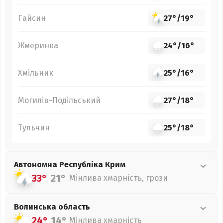
Гайсин
27°
/
19°
Жмеринка
24°
/
16°
Хмільник
25°
/
16°
Могилів-Подільський
27°
/
18°
Тульчин
25°
/
18°
Автономна Республіка Крим
33°
21°
Мінлива хмарність, грози
Волинська
область
24°
14°
Мінлива хмарність