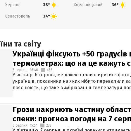
Херсон
Хмельницький
38°
36°
Севастополь
34°
ни та світу
Українці фіксують +50 градусів
термометрах: що на це кажуть 
6 серпня,
16:46
466
У четвер, 6 серпня, мережею стали ширитись фото
українців, показники на яких нібито перевалили за
пояснюють, що таке вимірювання температури пов
Грози накриють частину областе
спеки: прогноз погоди на 7 сер
6 серпня,
15:54
233
У п'ятницю, 7 серпня, в Україні подекуди утримаєт