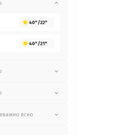
о
40°
/
22°
40°
/
21°
о
о
еважно ясно