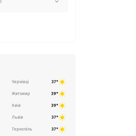
о
Чернівці
37°
Житомир
39°
Київ
39°
Львів
37°
Тернопіль
37°