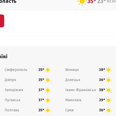
35°
23°
бласть
Ясн
їні
Сімферополь
Вінниця
35°
38°
Дніпро
Донецьк
35°
36°
Запоріжжя
Івано-Франківськ
37°
38°
Луганськ
Миколаїв
37°
39°
Полтава
Суми
35°
36°