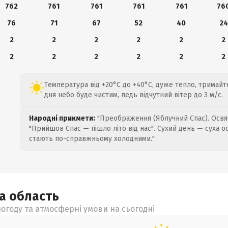
762
761
761
761
761
76
76
71
67
52
40
24
2
2
2
2
2
2
2
2
2
2
2
2
Температура від +20°C до +40°C, дуже тепло, тримайте
дня небо буде чистим, ледь відчутний вітер до 3 м/с.
Народні прикмети:
"Преображення (Яблучний Спас). Освяч
"Прийшов Спас — пішло літо від нас". Сухий день — суха о
стають по-справжньому холодними."
ка
область
огоду та атмосферні умови на сьогодні