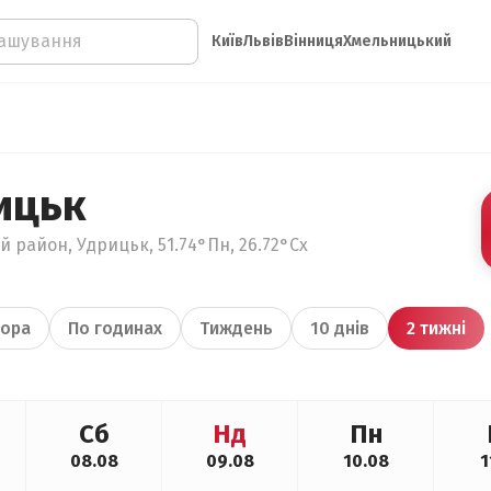
Київ
Львів
Вінниця
Хмельницький
ицьк
й район, Удрицьк, 51.74°Пн, 26.72°Сх
ора
По годинах
Тиждень
10 днів
2 тижні
Сб
Нд
Пн
08.08
09.08
10.08
1