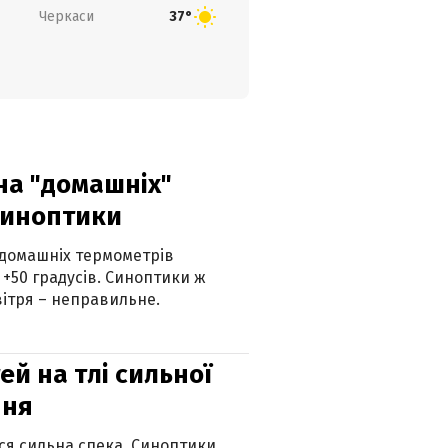
Черкаси
37°
 на "домашніх"
синоптики
 домашніх термометрів
 +50 градусів. Синоптики ж
ітря – неправильне.
й на тлі сильної
пня
ься сильна спека. Синоптики