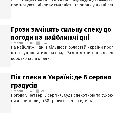
прогнозують мінливу хмарність та опади у низці рег
Грози замінять сильну спеку до 
погоди на найближчі дні
6 серпня,
08:00
3042
На найближчі дні в більшості областей України про
ж поступово йтиме на спад. Разом зі зниженням те
короткочасні опади.
Пік спеки в Україні: де 6 серпня
градусів
6 серпня,
06:40
793
Погода у четвер, 6 серпня, буде спекотною та сухо
низці регіонів до 38 градусів тепла вдень.