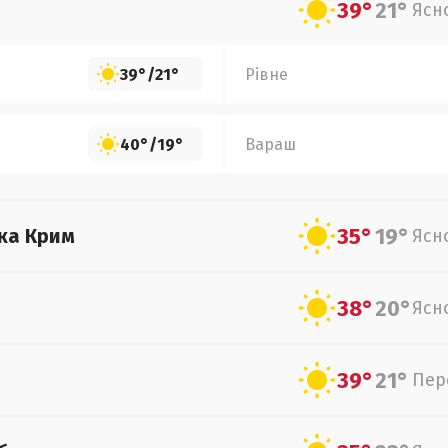
39°
21°
Ясн
39°
/
21°
Рівне
40°
/
19°
Вараш
35°
19°
ка Крим
Ясн
38°
20°
Ясн
39°
21°
Пер