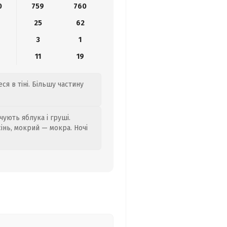
0
759
760
25
62
3
1
11
19
ся в тіні. Більшу частину
ують яблука і груші.
сінь, мокрий — мокра. Ночі