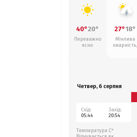
40°
20°
27°
18°
Переважно
Мінлива
ясно
хмарність
грози
Четвер, 6 серпня
Схід:
Захід:
05:44
20:54
Температура С°
Відчувається як