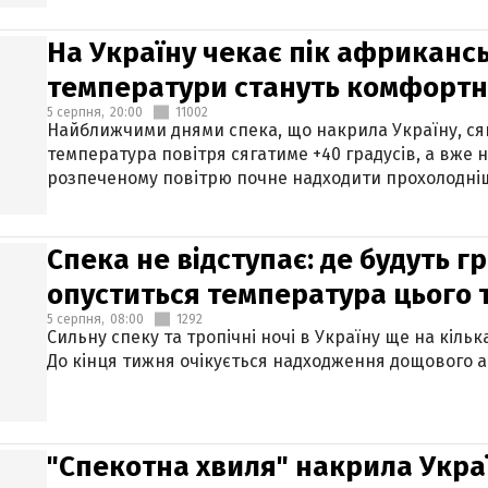
На Україну чекає пік африкансь
температури стануть комфорт
5 серпня,
20:00
11002
Найближчими днями спека, що накрила Україну, сяг
температура повітря сягатиме +40 градусів, а вже 
розпеченому повітрю почне надходити прохолодніш
Спека не відступає: де будуть г
опуститься температура цього
5 серпня,
08:00
1292
Сильну спеку та тропічні ночі в Україну ще на кіль
До кінця тижня очікується надходження дощового 
"Спекотна хвиля" накрила Укра