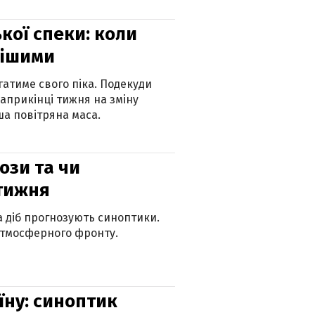
кої спеки: коли
нішими
атиме свого піка. Подекуди
наприкінці тижня на зміну
а повітряна маса.
рози та чи
 тижня
ка діб прогнозують синоптики.
атмосферного фронту.
їну: синоптик