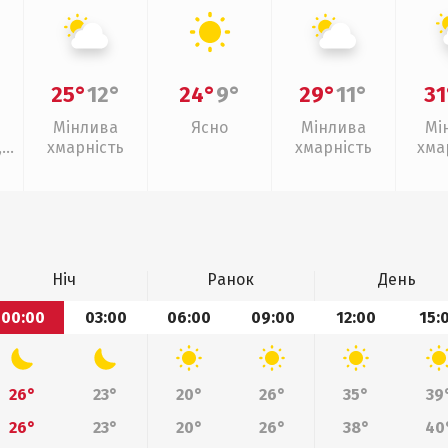
25°
12°
24°
9°
29°
11°
31
Мінлива
Ясно
Мінлива
Мі
,
хмарність
хмарність
хма
з
Ніч
Ранок
День
00:00
03:00
06:00
09:00
12:00
15:
26°
23°
20°
26°
35°
39
26°
23°
20°
26°
38°
40