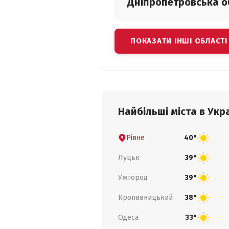
Дніпропетровська
о
ПОКАЗАТИ ІНШІ ОБЛАСТІ
Найбільші міста в Укра
Рівне
40°
Луцьк
39°
Ужгород
39°
Кропивницький
38°
Одеса
33°