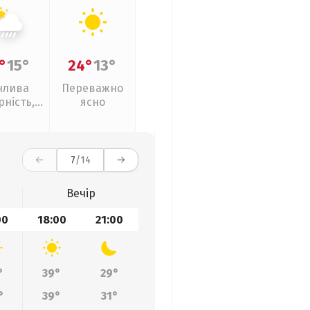
°
15°
24°
13°
нлива
Переважно
рність,
ясно
ливи
7
/14
Вечір
00
18:00
21:00
°
39°
29°
°
39°
31°