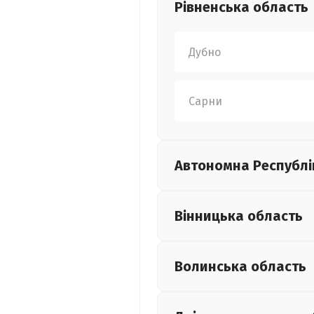
Рівненська
область
Дубно
Сарни
Автономна Республі
Вінницька
область
Волинська
область