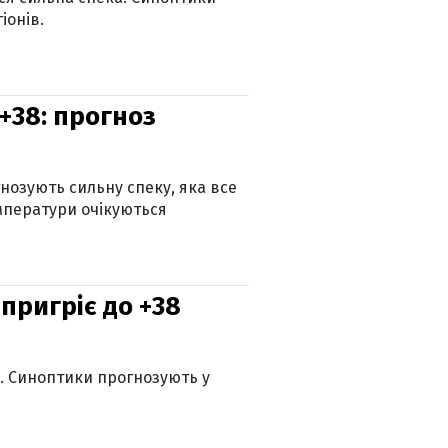
іонів.
+38: прогноз
гнозують сильну спеку, яка все
мператури очікуються
 пригріє до +38
ю. Синоптики прогнозують у