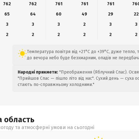
762
762
761
761
761
76
65
64
60
49
29
22
3
3
3
2
3
3
2
2
2
2
2
2
Температура повітря від +21°C до +39°C, дуже тепло, т
до вечора небо буде безхмарним, опадів не передбач
Народні прикмети:
"Преображення (Яблучний Спас). Освяч
"Прийшов Спас — пішло літо від нас". Сухий день — суха о
стають по-справжньому холодними."
а
область
огоду та атмосферні умови на сьогодні