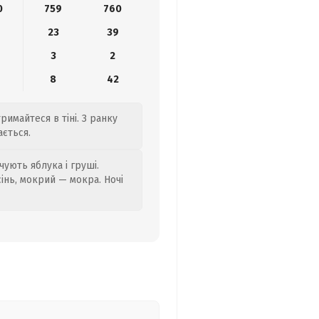
0
759
760
23
39
3
2
8
42
римайтеся в тіні. З ранку
ається.
ують яблука і груші.
сінь, мокрий — мокра. Ночі