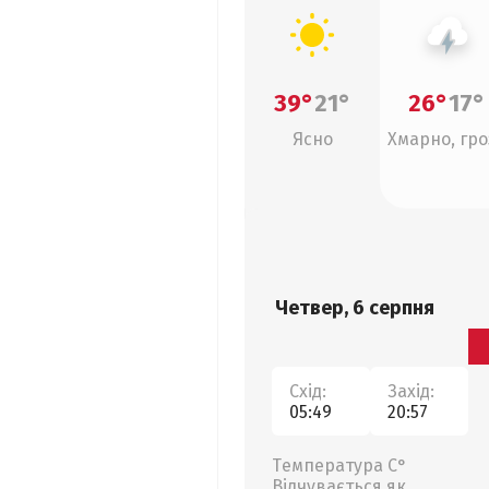
39°
21°
26°
17°
Ясно
Хмарно, гро
Четвер, 6 серпня
Схід:
Захід:
05:49
20:57
Температура С°
Відчувається як