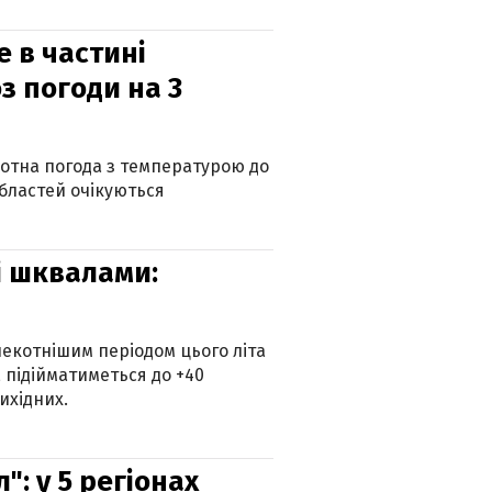
е в частині
з погоди на 3
котна погода з температурою до
 областей очікуються
зі шквалами:
екотнішим періодом цього літа
 підійматиметься до +40
ихідних.
: у 5 регіонах