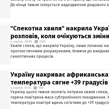
До кінця тижня очікується надходження дощового 
"Спекотна хвиля" накрила Укра
розповів, коли очікуються змін
4 серпня,
08:00
2306
Хвиля спеки, що накрила Україну, лише починає на
прогностичними розрахунками, ближче до вихідни
синоптичних процесів.
Україну накриває африканська 
температура сягне +39 градусів
4 серпня,
07:32
900
Україну цього тижня охопить потужна хвиля спеки,
гаряча повітряна маса субтропічного походження. У
температура повітря вдень сягатиме до +39 градусі