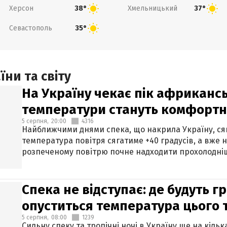
Херсон
Хмельницький
38°
37°
Севастополь
35°
ни та світу
На Україну чекає пік африкансь
температури стануть комфорт
5 серпня,
20:00
4316
Найближчими днями спека, що накрила Україну, сяг
температура повітря сягатиме +40 градусів, а вже 
розпеченому повітрю почне надходити прохолодніш
Спека не відступає: де будуть г
опуститься температура цього
5 серпня,
08:00
1239
Сильну спеку та тропічні ночі в Україну ще на кіль