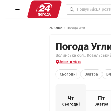
24 Канал
Погода Угли
Погода Угл
Волинська обл., Ковельський 
Змінити місто
Сьогодні
Завтра
Вч
Чт
Пт
Сьогодні
Завтра