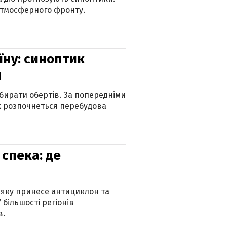
атмосферного фронту.
їну: синоптик
и
бирати обертів. За попередніми
х розпочнеться перебудова
спека: де
 яку принесе антициклон та
 більшості регіонів
в.