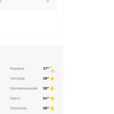
о
Чернівці
37°
Ужгород
38°
Кропивницький
38°
Одеса
34°
Тернопіль
38°