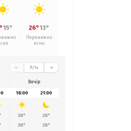
°
15°
26°
13°
еважно
Переважно
ясно
ясно
7
/14
Вечір
00
18:00
21:00
°
38°
28°
°
38°
28°