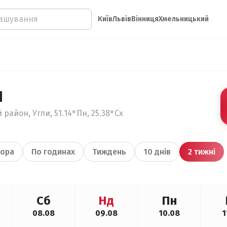
Київ
Львів
Вінниця
Хмельницький
и
район, Угли, 51.14°Пн, 25.38°Сх
ора
По годинах
Тиждень
10 днів
2 тижні
Сб
Нд
Пн
08.08
09.08
10.08
1