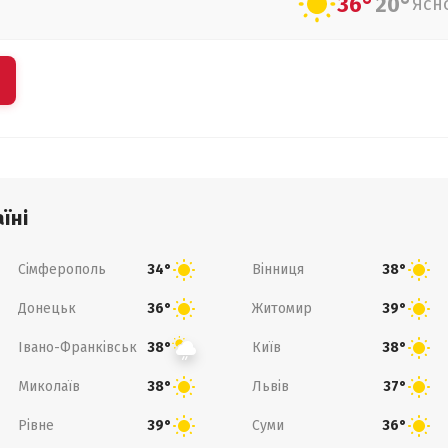
36°
20°
Ясн
їні
Сімферополь
Вінниця
34°
38°
Донецьк
Житомир
36°
39°
Івано-Франківськ
Київ
38°
38°
Миколаїв
Львів
38°
37°
Рівне
Суми
39°
36°