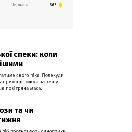
Черкаси
36°
кої спеки: коли
нішими
атиме свого піка. Подекуди
наприкінці тижня на зміну
а повітряна маса.
рози та чи
 тижня
ка діб прогнозують синоптики.