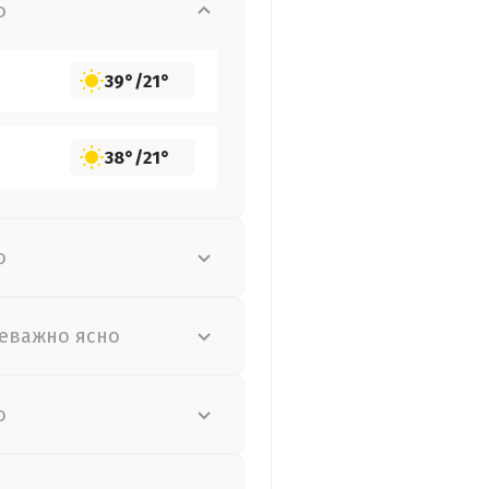
о
39°
/
21°
38°
/
21°
о
еважно ясно
о