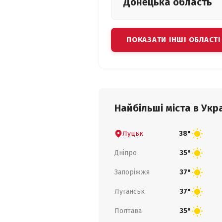
Донецька
область
ПОКАЗАТИ ІНШІ ОБЛАСТІ
Найбільші міста в Укра
Луцьк
38°
Дніпро
35°
Запоріжжя
37°
Луганськ
37°
Полтава
35°