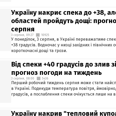
Україну накриє спека до +38, ал
областей пройдуть дощі: прогно
серпня
3 серпня,
09:27
10925
У понеділок, 3 серпня, в Україні переважатиме спе
+38 градусів. Водночас у низці західних і північних
короткочасні дощі та грози.
Від спеки +40 градусів до злив 
прогноз погоди на тиждень
3 серпня,
08:00
5436
Перший робочий тиждень серпня може стати найсп
в Україні. Подекуди температура повітря, ймовірно,
градусів, а послаблення спеки очікується лише на в
Україну накрив "тепловий купол"