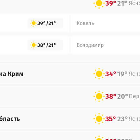
39°
21°
Ясн
39°
/
21°
Ковель
38°
/
21°
Володимир
34°
19°
ка Крим
Ясн
38°
20°
Пер
35°
23°
бласть
Ясн