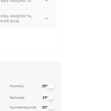
лива хмарність
лива хмарність,
бкий дощ
Чернівці
25°
Житомир
21°
Кропивницький
32°