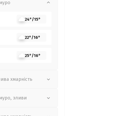
муро
24°
/
15°
22°
/
16°
25°
/
16°
лива хмарність
муро, зливи