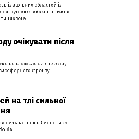
ь із західних областей із
 наступного робочого тижня
нтициклону.
оду очікувати після
айже не впливає на спекотну
атмосферного фронту
й на тлі сильної
пня
ься сильна спека. Синоптики
іонів.