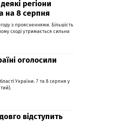
 деякі регіони
а на 8 серпня
огоду з проясненнями. Більшість
ному сході утримається сильна
країні оголосили
ласті України. 7 та 8 серпня у
тий).
адовго відступить