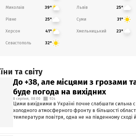
Миколаїв
Львів
39°
25°
Рівне
Суми
25°
31°
Херсон
Хмельницький
41°
23°
Севастополь
32°
ни та світу
До +38, але місцями з грозами 
буде погода на вихідних
8 серпня,
08:00
924
Цими вихідними в Україні почне слабшати сильна 
холодного атмосферного фронту в більшості област
температури повітря, одна не на південному сході й