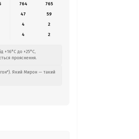
5
764
765
47
59
4
2
4
2
д +16°C до +25°C,
ється прояснення.
гон"). Який Мирон — такий