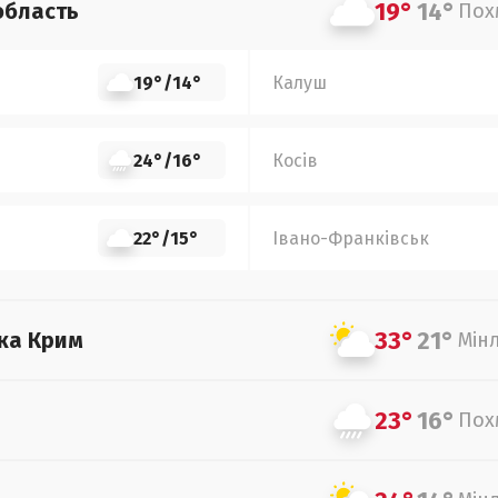
19°
14°
область
Пох
19°
/
14°
Калуш
24°
/
16°
Косів
22°
/
15°
Івано-Франківськ
33°
21°
ка Крим
Мін
23°
16°
Пох