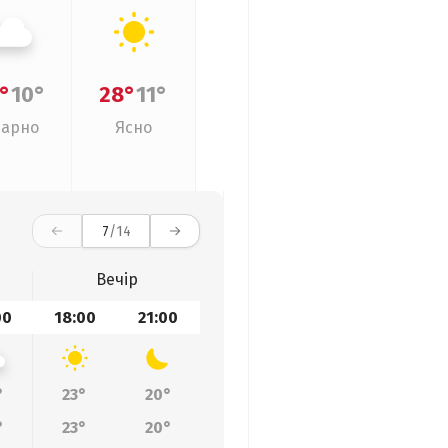
°
10°
28°
11°
арно
Ясно
7
/14
Вечір
00
18:00
21:00
°
23°
20°
°
23°
20°