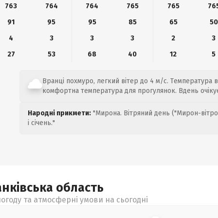
763
764
764
765
765
76
91
95
95
85
65
50
4
3
3
3
2
3
27
53
68
40
12
5
Вранці похмуро, легкий вітер до 4 м/с. Температура ві
комфортна температура для прогулянок. Вдень очіку
Народні прикмети:
"Мирона. Вітряний день ("Мирон-вітро
і січень."
анківська
область
огоду та атмосферні умови на сьогодні