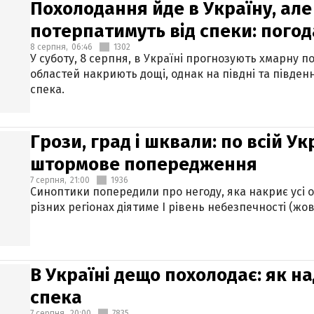
Похолодання йде в Україну, але
потерпатимуть від спеки: погод
8 серпня,
06:46
1302
У суботу, 8 серпня, в Україні прогнозують хмарну п
областей накриють дощі, однак на півдні та півден
спека.
Грози, град і шквали: по всій У
штормове попередження
7 серпня,
21:00
1936
Синоптики попередили про негоду, яка накриє усі об
різних регіонах діятиме І рівень небезпечності (жов
В Україні дещо похолодає: як н
спека
7 серпня,
20:00
7835