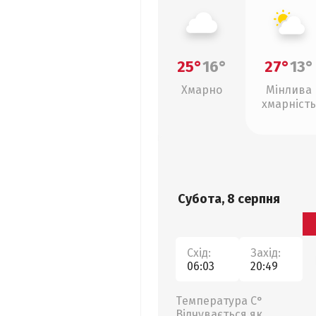
25°
16°
27°
13°
Хмарно
Мінлива
хмарність
Субота, 8 серпня
Схід:
Захід:
06:03
20:49
Температура С°
Відчувається як