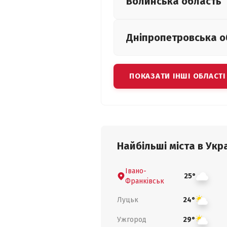
Волинська
область
Дніпропетровська
о
ПОКАЗАТИ ІНШІ ОБЛАСТІ
Найбільші міста в Укра
Івано-
25°
Франківськ
Луцьк
24°
Ужгород
29°