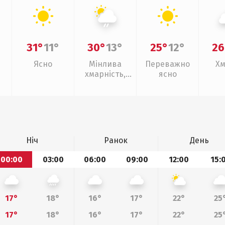
31°
11°
30°
13°
25°
12°
26
Ясно
Мінлива
Переважно
Хм
хмарність,
ясно
слабкий дощ
Ніч
Ранок
День
00:00
03:00
06:00
09:00
12:00
15:
17°
18°
16°
17°
22°
25
17°
18°
16°
17°
22°
25