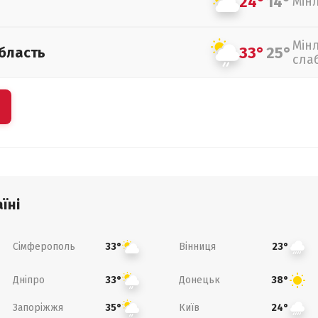
24°
14°
Мін
Мін
33°
25°
бласть
сла
їні
Сімферополь
Вінниця
33°
23°
Дніпро
Донецьк
33°
38°
Запоріжжя
Київ
35°
24°