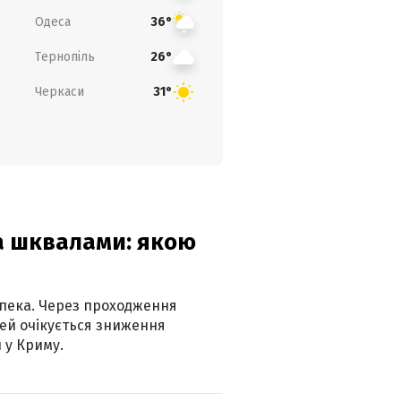
Одеса
36°
Тернопіль
26°
Черкаси
31°
та шквалами: якою
спека. Через проходження
ей очікується зниження
 у Криму.