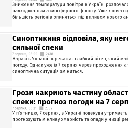
Зниження температури повітря в Україні розпочалос
надходженням атмосферного фронту. Уже з початку
більшість регіонів опиняться під впливом нового а
Синоптикиня відповіла, яку нег
сильної спеки
7 серпня,
08:00
2438
Наразі в Україні переважає слабкий вітер, який м
погоду. Однак уже із 7 серпня через проходження 
синоптична ситуація зміниться.
Грози накриють частину областе
спеки: прогноз погоди на 7 сер
7 серпня,
06:21
2389
У п'ятницю, 7 серпня, в Україні подекуди утримаєт
прогнозують мінливу хмарність та опади у низці рег