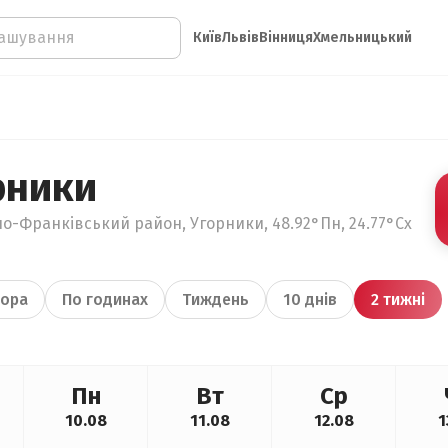
Київ
Львів
Вінниця
Хмельницький
рники
но-Франківський район, Угорники, 48.92°Пн, 24.77°Сх
ора
По годинах
Тиждень
10 днів
2 тижні
Пн
Вт
Ср
10.08
11.08
12.08
1