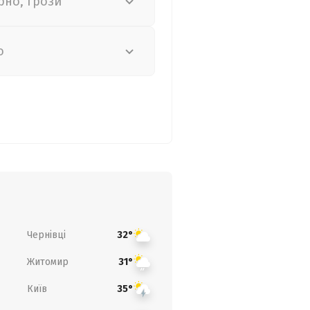
рно, грози
о
Чернівці
32°
Житомир
31°
Київ
35°