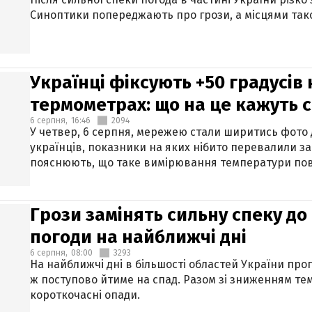
Синоптики попереджають про грози, а місцями тако
Українці фіксують +50 градусів
термометрах: що на це кажуть 
6 серпня,
16:46
2094
У четвер, 6 серпня, мережею стали ширитись фото
українців, показники на яких нібито перевалили за
пояснюють, що таке вимірювання температури пов
Грози замінять сильну спеку до 
погоди на найближчі дні
6 серпня,
08:00
3293
На найближчі дні в більшості областей України про
ж поступово йтиме на спад. Разом зі зниженням те
короткочасні опади.