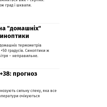
ж град і шквали.
 на "домашніх"
синоптики
 домашніх термометрів
 +50 градусів. Синоптики ж
ітря – неправильне.
+38: прогноз
гнозують сильну спеку, яка все
мператури очікуються