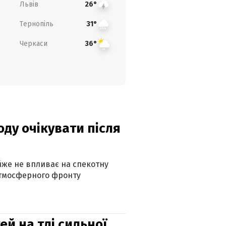
Львів
26°
Тернопіль
31°
Черкаси
36°
оду очікувати після
айже не впливає на спекотну
атмосферного фронту
й на тлі сильної