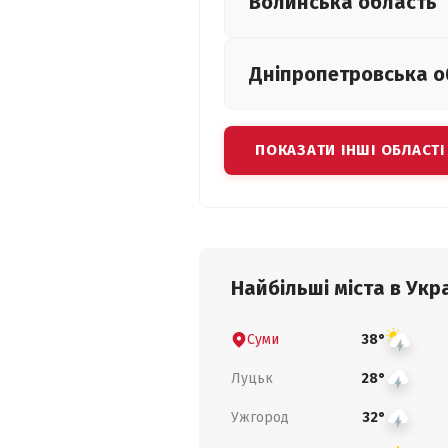
Волинська
область
Дніпропетровська
о
ПОКАЗАТИ ІНШІ ОБЛАСТІ
Найбільші міста в Укра
Суми
38°
Луцьк
28°
Ужгород
32°