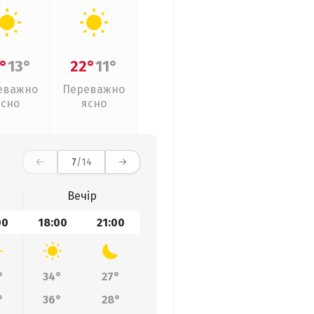
°
13°
22°
11°
еважно
Переважно
ясно
ясно
7
/14
Вечір
00
18:00
21:00
°
34°
27°
°
36°
28°