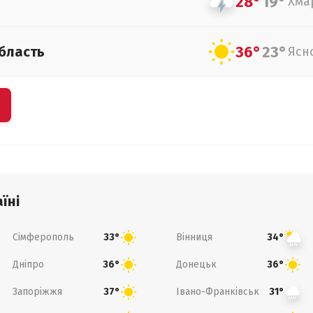
28°
19°
Хма
36°
23°
бласть
Ясн
їні
Сімферополь
Вінниця
33°
34°
Дніпро
Донецьк
36°
36°
Запоріжжя
Івано-Франківськ
37°
31°