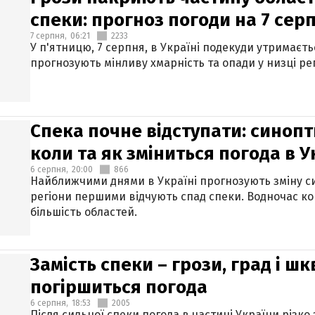
спеки: прогноз погоди на 7 сер
7 серпня,
06:21
2233
У п'ятницю, 7 серпня, в Україні подекуди утримаєт
прогнозують мінливу хмарність та опади у низці рег
Спека почне відступати: синопт
коли та як зміниться погода в У
6 серпня,
20:00
866
Найближчими днями в Україні прогнозують зміну син
регіони першими відчують спад спеки. Водночас к
більшість областей.
Замість спеки – грози, град і шк
погіршиться погода
6 серпня,
18:53
2005
Після сильної спеки погода в частині України різко