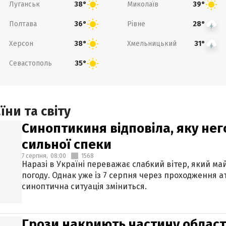
Луганськ
Миколаїв
38°
39°
Полтава
Рівне
36°
28°
Херсон
Хмельницький
38°
31°
Севастополь
35°
ни та світу
Синоптикиня відповіла, яку нег
сильної спеки
7 серпня,
08:00
1568
Наразі в Україні переважає слабкий вітер, який м
погоду. Однак уже із 7 серпня через проходження 
синоптична ситуація зміниться.
Грози накриють частину областе