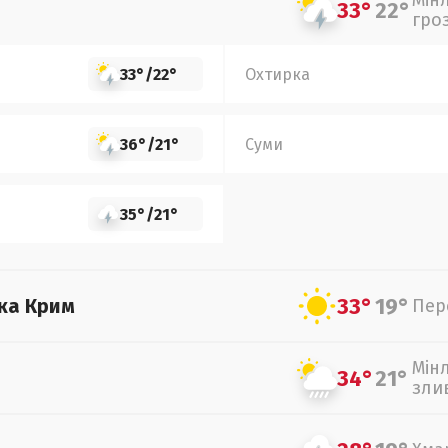
Мін
33°
22°
гро
33°
/
22°
Охтирка
36°
/
21°
Суми
35°
/
21°
33°
19°
ка Крим
Пер
Мін
34°
21°
зли