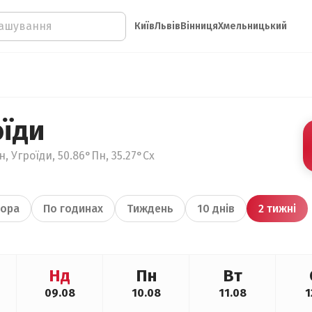
Київ
Львів
Вінниця
Хмельницький
оїди
, Угроїди, 50.86°Пн, 35.27°Сх
ора
По годинах
Тиждень
10 днів
2 тижні
Нд
Пн
Вт
09.08
10.08
11.08
1