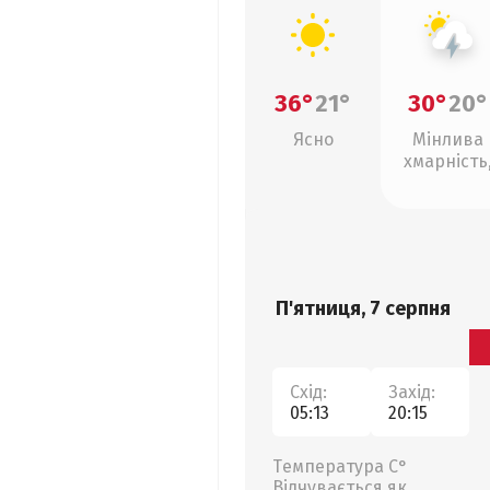
36°
21°
30°
20°
Ясно
Мінлива
хмарність
грози
П'ятниця, 7 серпня
Схід:
Захід:
05:13
20:15
Температура С°
Відчувається як