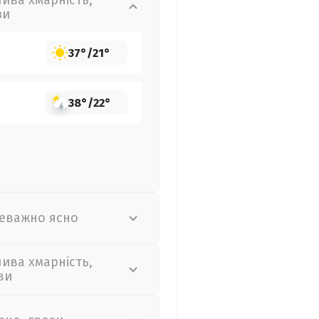
лива хмарність,
зи
37°
/
21°
38°
/
22°
еважно ясно
лива хмарність,
ви