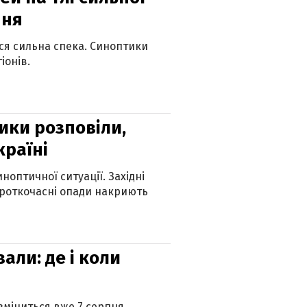
пня
ься сильна спека. Синоптики
іонів.
ики розповіли,
країні
оптичної ситуації. Західні
ороткочасні опади накриють
вали: де і коли
 зміниться вже 7 серпня.