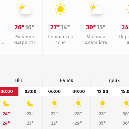
26°
16°
27°
14°
30°
15°
24
Мінлива
Переважно
Мінлива
Пер
,
хмарність
ясно
хмарність
Ніч
Ранок
День
00:00
03:00
06:00
09:00
12:00
15:
24°
23°
22°
28°
33°
36
24°
23°
22°
29°
35°
36