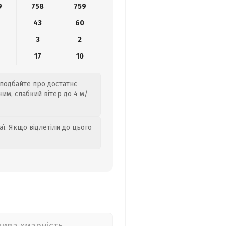
9
758
759
43
60
3
2
17
10
 подбайте про достатнє
им, слабкий вітер до 4 м/
аї. Якщо відлетіли до цього