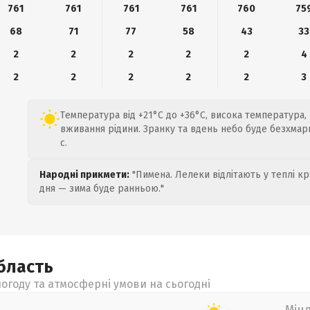
761
761
761
761
760
75
68
71
77
58
43
33
2
2
2
2
2
4
2
2
2
2
2
3
Температура від +21°C до +36°C, висока температура,
вживання рідини. Зранку та вдень небо буде безхмарн
с.
Народні прикмети:
"Пимена. Лелеки відлітають у теплі кр
дня — зима буде ранньою."
бласть
огоду та атмосферні умови на сьогодні