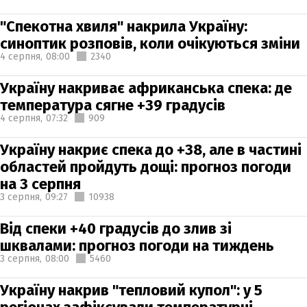
"Спекотна хвиля" накрила Україну:
синоптик розповів, коли очікуються зміни
4 серпня,
08:00
2340
Україну накриває африканська спека: де
температура сягне +39 градусів
4 серпня,
07:32
909
Україну накриє спека до +38, але в частині
областей пройдуть дощі: прогноз погоди
на 3 серпня
3 серпня,
09:27
10938
Від спеки +40 градусів до злив зі
шквалами: прогноз погоди на тиждень
3 серпня,
08:00
5460
Україну накрив "тепловий купол": у 5