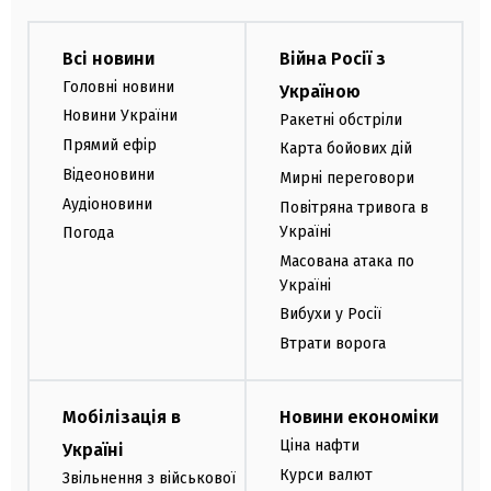
Всі новини
Війна Росії з
Головні новини
Україною
Новини України
Ракетні обстріли
Прямий ефір
Карта бойових дій
Відеоновини
Мирні переговори
Аудіоновини
Повітряна тривога в
Україні
Погода
Масована атака по
Україні
Вибухи у Росії
Втрати ворога
Мобілізація в
Новини економіки
Ціна нафти
Україні
Курси валют
Звільнення з військової