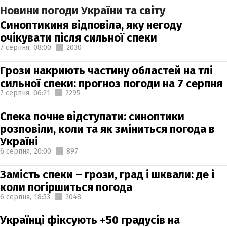
Новини погоди України та світу
Синоптикиня відповіла, яку негоду
очікувати після сильної спеки
7 серпня,
08:00
2030
Грози накриють частину областей на тлі
сильної спеки: прогноз погоди на 7 серпня
7 серпня,
06:21
2295
Спека почне відступати: синоптики
розповіли, коли та як зміниться погода в
Україні
6 серпня,
20:00
897
Замість спеки – грози, град і шквали: де і
коли погіршиться погода
6 серпня,
18:53
2048
Українці фіксують +50 градусів на