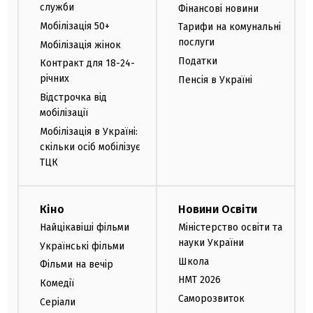
служби
Фінансові новини
Мобілізація 50+
Тарифи на комунальні
послуги
Мобілізація жінок
Податки
Контракт для 18-24-
річних
Пенсія в Україні
Відстрочка від
мобілізації
Мобілізація в Україні:
скільки осіб мобілізує
ТЦК
Кіно
Новини Освіти
Найцікавіші фільми
Міністерство освіти та
науки України
Українські фільми
Школа
Фільми на вечір
НМТ 2026
Комедії
Саморозвиток
Серіали