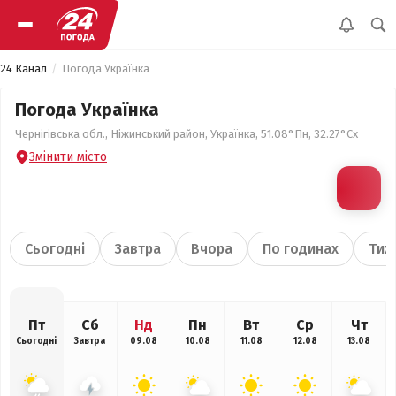
24 Канал
Погода Українка
Погода Українка
Чернігівська обл., Ніжинський район, Українка, 51.08°Пн, 32.27°Сх
Змінити місто
Сьогодні
Завтра
Вчора
По годинах
Тиж
Пт
Сб
Нд
Пн
Вт
Ср
Чт
Сьогодні
Завтра
09.08
10.08
11.08
12.08
13.08