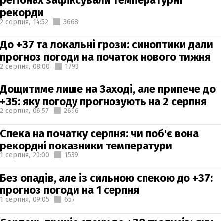
регіонах зафіксували температурні
рекорди
2 серпня,
14:52
3668
До +37 та локальні грози: синоптики дали
прогноз погоди на початок нового тижня
2 серпня,
08:00
1793
Дощитиме лише на Заході, але припече до
+35: яку погоду прогнозують на 2 серпня
2 серпня,
06:57
2696
Спека на початку серпня: чи поб'є вона
рекордні показники температури
1 серпня,
20:00
1539
Без опадів, але із сильною спекою до +37:
прогноз погоди на 1 серпня
1 серпня,
09:05
657