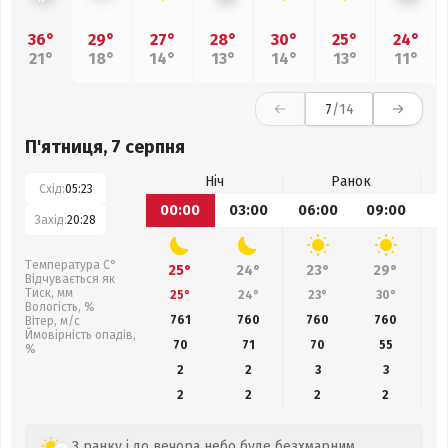
36°
29°
27°
28°
30°
25°
24°
21°
18°
14°
13°
14°
13°
11°
7
/14
П'ятниця, 7 серпня
Ніч
Ранок
Схід:
05:23
00:00
03:00
06:00
09:00
1
Захід:
20:28
Температура С°
25°
24°
23°
29°
Відчувається як
Тиск, мм
25°
24°
23°
30°
Вологість, %
761
760
760
760
Вітер, м/с
Ймовірність опадів,
70
71
70
55
%
2
2
3
3
2
2
2
2
З ранку і до вечора небо буде безхмарним.