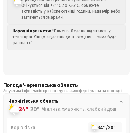
Очікується від +21°C до +36°C, обмежте
активність у найспекотніші години. Надвечір небо
затягнеться хмарами.
Народні прикмети:
"Пимена. Лелеки відлітають у
теплі краї. Якщо відлетіли до цього дня — зима буде
ранньою."
Погода Чернігівська
область
Актуальна інформація про погоду та атмосферні умови на сьогодні
Чернігівська
область
34°
20°
Мінлива хмарність, слабкий дощ
Корюківка
34°
/
20°