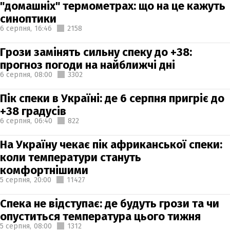
"домашніх" термометрах: що на це кажуть
синоптики
6 серпня,
16:46
2158
Грози замінять сильну спеку до +38:
прогноз погоди на найближчі дні
6 серпня,
08:00
3302
Пік спеки в Україні: де 6 серпня пригріє до
+38 градусів
6 серпня,
06:40
822
На Україну чекає пік африканської спеки:
коли температури стануть
комфортнішими
5 серпня,
20:00
11427
Спека не відступає: де будуть грози та чи
опуститься температура цього тижня
5 серпня,
08:00
1312