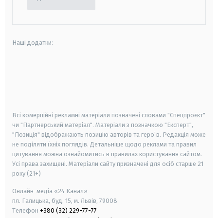
Наші додатки:
android
apple
smart tv
samsung smart tv
Всі комерційні рекламні матеріали позначені словами "Спецпроєкт"
чи "Партнерський матеріал". Матеріали з позначкою "Експерт",
"Позиція" відображають позицію авторів та героїв. Редакція може
не поділяти їхніх поглядів. Детальніше щодо реклами та правил
цитування можна ознайомитись в правилах користування сайтом.
Усі права захищені.
Матеріали сайту призначені для осіб старше
21
року (21+)
Онлайн-медіа «24 Канал»
пл. Галицька, буд. 15, м. Львів, 79008
Телефон
+380 (32) 229-77-77