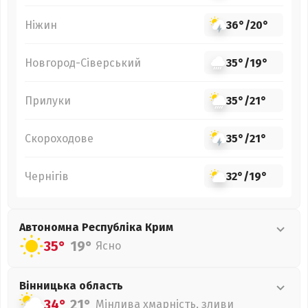
Ніжин
36°
/
20°
Новгород-Сіверський
35°
/
19°
Прилуки
35°
/
21°
Скороходове
35°
/
21°
Чернігів
32°
/
19°
Автономна Республіка Крим
35°
19°
Ясно
Вінницька
область
34°
21°
Мінлива хмарність, зливи