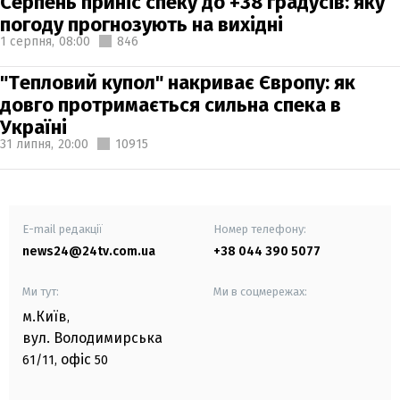
Серпень приніс спеку до +38 градусів: яку
погоду прогнозують на вихідні
1 серпня,
08:00
846
"Тепловий купол" накриває Європу: як
довго протримається сильна спека в
Україні
31 липня,
20:00
10915
E-mail редакції
Номер телефону:
news24@24tv.com.ua
+38 044 390 5077
Ми тут:
Ми в соцмережах:
м.Київ
,
вул. Володимирська
офіс
61/11,
50