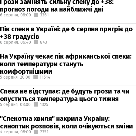
Грози замінять сильну спеку до +38:
прогноз погоди на найближчі дні
6 серпня,
08:00
3361
Пік спеки в Україні: де 6 серпня пригріє до
+38 градусів
6 серпня,
06:40
843
На Україну чекає пік африканської спеки:
коли температури стануть
комфортнішими
5 серпня,
20:00
11514
Спека не відступає: де будуть грози та чи
опуститься температура цього тижня
5 серпня,
08:00
1325
"Спекотна хвиля" накрила Україну:
синоптик розповів, коли очікуються зміни
4 серпня,
08:00
2351