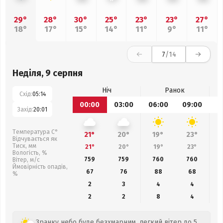
29°
28°
30°
25°
23°
23°
27°
18°
17°
15°
14°
11°
9°
11°
7
/14
Неділя, 9 серпня
Ніч
Ранок
Схід:
05:14
00:00
03:00
06:00
09:00
1
Захід:
20:01
Температура С°
21°
20°
19°
23°
Відчувається як
Тиск, мм
21°
20°
19°
23°
Вологість, %
759
759
760
760
Вітер, м/с
Ймовірність опадів,
67
76
88
68
%
2
3
4
4
2
2
8
4
Зранку небо буде безхмарним, легкий вітер до 5