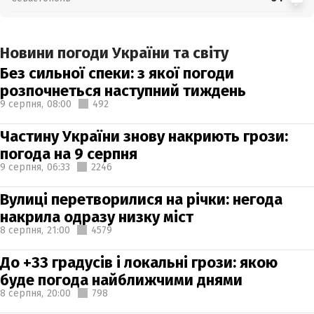
Новини погоди України та світу
Без сильної спеки: з якої погоди
розпочнеться наступний тиждень
9 серпня,
08:00
492
Частину України знову накриють грози:
погода на 9 серпня
9 серпня,
06:33
2246
Вулиці перетворилися на річки: негода
накрила одразу низку міст
8 серпня,
21:00
4579
До +33 градусів і локальні грози: якою
буде погода найближчими днями
8 серпня,
20:00
798