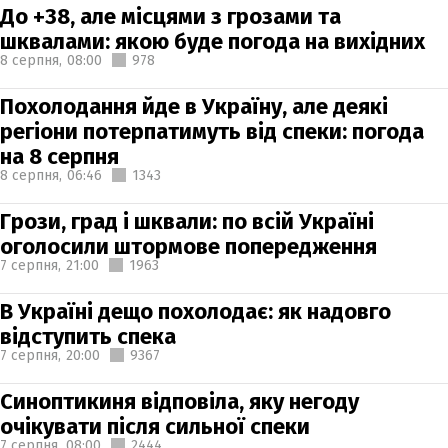
До +38, але місцями з грозами та
шквалами: якою буде погода на вихідних
8 серпня,
08:00
978
Похолодання йде в Україну, але деякі
регіони потерпатимуть від спеки: погода
на 8 серпня
8 серпня,
06:46
1343
Грози, град і шквали: по всій Україні
оголосили штормове попередження
7 серпня,
21:00
1963
В Україні дещо похолодає: як надовго
відступить спека
7 серпня,
20:00
9367
Синоптикиня відповіла, яку негоду
очікувати після сильної спеки
7 серпня,
08:00
2444