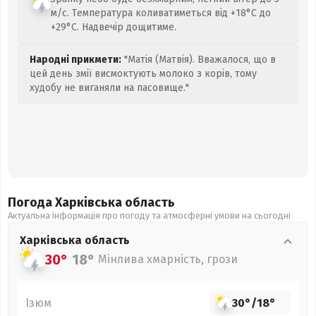
м/с. Температура коливатиметься від +18°C до
+29°C. Надвечір дощитиме.
Народні прикмети:
"Матія (Матвія). Вважалося, що в
цей день змії висмоктують молоко з корів, тому
худобу не виганяли на пасовище."
Погода Харківська
область
Актуальна інформація про погоду та атмосферні умови на сьогодні
Харківська
область
30°
18°
Мінлива хмарність, грози
Ізюм
30°
/
18°