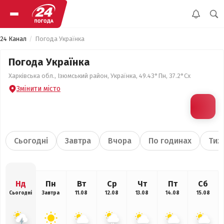
24 Канал
Погода Українка
Погода Українка
Харківська обл., Ізюмський район, Українка, 49.43°Пн, 37.2°Сх
Змінити місто
Сьогодні
Завтра
Вчора
По годинах
Тиж
Нд
Пн
Вт
Ср
Чт
Пт
Сб
Сьогодні
Завтра
11.08
12.08
13.08
14.08
15.08