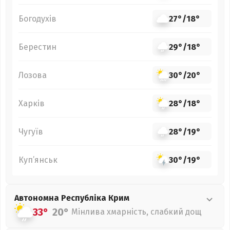
Богодухів
27°
/
18°
Берестин
29°
/
18°
Лозова
30°
/
20°
Харків
28°
/
18°
Чугуїв
28°
/
19°
Куп’янськ
30°
/
19°
Автономна Республіка Крим
33°
20°
Мінлива хмарність, слабкий дощ