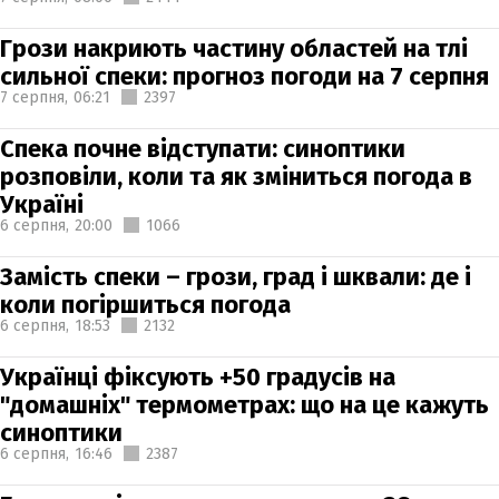
Грози накриють частину областей на тлі
сильної спеки: прогноз погоди на 7 серпня
7 серпня,
06:21
2397
Спека почне відступати: синоптики
розповіли, коли та як зміниться погода в
Україні
6 серпня,
20:00
1066
Замість спеки – грози, град і шквали: де і
коли погіршиться погода
6 серпня,
18:53
2132
Українці фіксують +50 градусів на
"домашніх" термометрах: що на це кажуть
синоптики
6 серпня,
16:46
2387