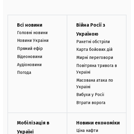
Всі новини
Війна Росії з
Головні новини
Україною
Новини України
Ракетні обстріли
Прямий ефір
Карта бойових дій
Відеоновини
Мирні переговори
Аудіоновини
Повітряна тривога в
Україні
Погода
Масована атака по
Україні
Вибухи у Росії
Втрати ворога
Мобілізація в
Новини економіки
Ціна нафти
Україні