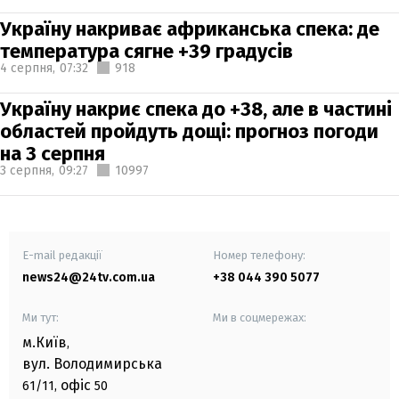
Україну накриває африканська спека: де
температура сягне +39 градусів
4 серпня,
07:32
918
Україну накриє спека до +38, але в частині
областей пройдуть дощі: прогноз погоди
на 3 серпня
3 серпня,
09:27
10997
E-mail редакції
Номер телефону:
news24@24tv.com.ua
+38 044 390 5077
Ми тут:
Ми в соцмережах:
м.Київ
,
вул. Володимирська
офіс
61/11,
50