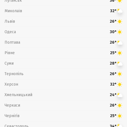
Луганськ
36°
Миколаїв
32°
Львів
26°
Одеса
30°
Полтава
26°
Рівне
25°
Суми
28°
Тернопіль
26°
Херсон
32°
Хмельницький
24°
Черкаси
26°
Чернігів
25°
Севастополь
34°