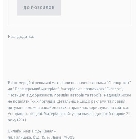
ДО РОЗСИЛОК
Наші додатки:
android
apple
smart tv
samsung smart tv
Всі комерційні рекламні матеріали позначені словами "Спецпроєкт"
чи "Партнерський матеріал". Матеріали з позначкою "Експерт",
"Позиція" відображають позицію авторів та героїв. Редакція може
не поділяти їхніх поглядів. Детальніше щодо реклами та правил
цитування можна ознайомитись в правилах користування сайтом.
Усі права захищені.
Матеріали сайту призначені для осіб старше
21
року (21+)
Онлайн-медіа «24 Канал»
пл. Галицька, буд. 15, м. Львів, 79008