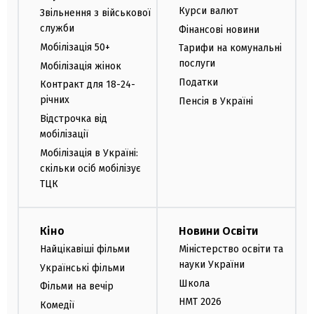
Курси валют
Звільнення з військової
служби
Фінансові новини
Мобілізація 50+
Тарифи на комунальні
послуги
Мобілізація жінок
Податки
Контракт для 18-24-
річних
Пенсія в Україні
Відстрочка від
мобілізації
Мобілізація в Україні:
скільки осіб мобілізує
ТЦК
Кіно
Новини Освіти
Найцікавіші фільми
Міністерство освіти та
науки України
Українські фільми
Школа
Фільми на вечір
НМТ 2026
Комедії