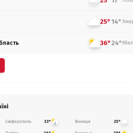
25°
17°
Пох
25°
14°
Хма
36°
24°
бласть
Мін
їні
Сімферополь
Вінниця
33°
25°