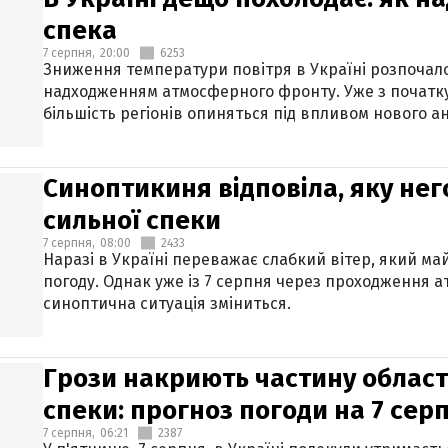
спека
7 серпня,
20:00
6253
Зниження температури повітря в Україні розпочалос
надходженням атмосферного фронту. Уже з початку
більшість регіонів опиняться під впливом нового а
Синоптикиня відповіла, яку нег
сильної спеки
7 серпня,
08:00
2433
Наразі в Україні переважає слабкий вітер, який м
погоду. Однак уже із 7 серпня через проходження 
синоптична ситуація зміниться.
Грози накриють частину областе
спеки: прогноз погоди на 7 сер
7 серпня,
06:21
2387