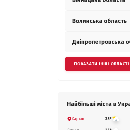
Вінницька
область
Волинська
область
Дніпропетровська
о
ПОКАЗАТИ ІНШІ ОБЛАСТІ
Найбільші міста в Укра
Харків
35°