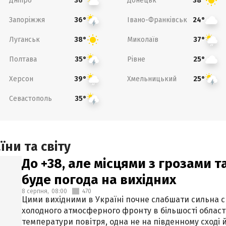
Дніпро
Донецьк
36°
38°
Запоріжжя
Івано-Франківськ
36°
24°
Луганськ
Миколаїв
38°
37°
Полтава
Рівне
35°
25°
Херсон
Хмельницький
39°
25°
Севастополь
35°
ни та світу
До +38, але місцями з грозами 
буде погода на вихідних
8 серпня,
08:00
470
Цими вихідними в Україні почне слабшати сильна 
холодного атмосферного фронту в більшості област
температури повітря, одна не на південному сході й