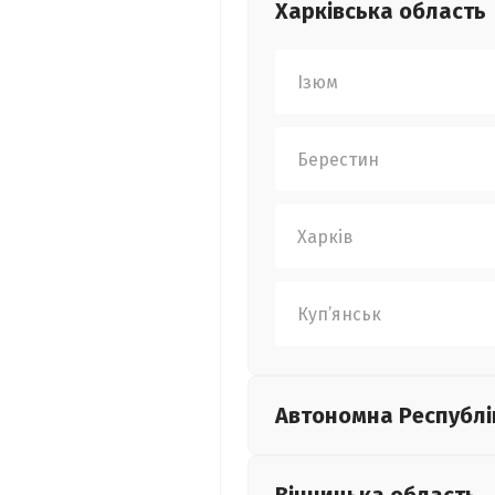
Харківська
область
Ізюм
Берестин
Харків
Куп’янськ
Автономна Республі