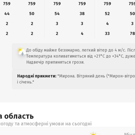
759
759
759
759
759
75
44
50
54
38
52
50
2
2
3
3
4
3
2
2
2
4
33
78
До обіду майже безхмарно, легкий вітер до 4 м/с. Післ
Температура коливатиметься від +21°C до +34°C, дуже 
Надвечір припиняться грози.
Народні прикмети:
"Мирона. Вітряний день ("Мирон-вітро
і січень."
ка
область
огоду та атмосферні умови на сьогодні