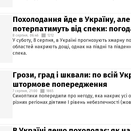
Похолодання йде в Україну, але
потерпатимуть від спеки: погод
8 серпня,
06:46
1212
У суботу, 8 серпня, в Україні прогнозують хмарну п
областей накриють дощі, однак на півдні та півден
спека.
Грози, град і шквали: по всій У
штормове попередження
7 серпня,
21:00
1865
Синоптики попередили про негоду, яка накриє усі об
різних регіонах діятиме І рівень небезпечності (жов
В Україні дещо похолодає: як н