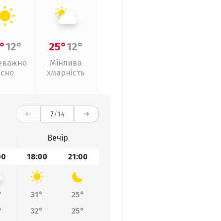
°
12°
25°
12°
еважно
Мінлива
ясно
хмарність
7
/14
Вечір
00
18:00
21:00
°
31°
25°
°
32°
25°