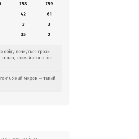
9
758
759
42
61
3
3
35
2
я обіду почнуться грози.
тепло, тримайтеся в тіні.
гон"). Який Мирон — такий