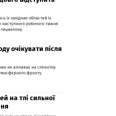
ь із західних областей із
 наступного робочого тижня
нтициклону.
оду очікувати після
айже не впливає на спекотну
атмосферного фронту
й на тлі сильної
пня