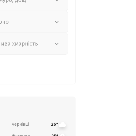
муро, дощ
рно
лива хмарність
Чернівці
26°