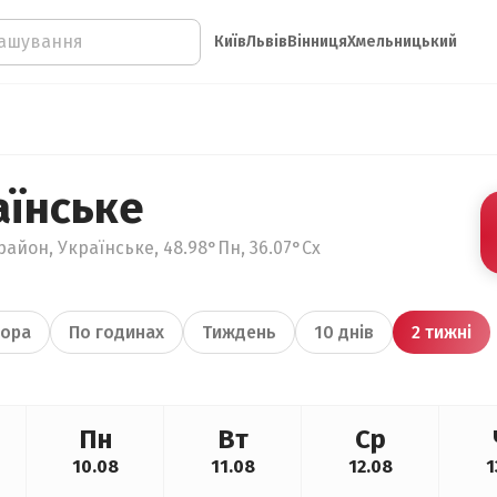
Київ
Львів
Вінниця
Хмельницький
аїнське
район, Українське, 48.98°Пн, 36.07°Сх
ора
По годинах
Тиждень
10 днів
2 тижні
Пн
Вт
Ср
10.08
11.08
12.08
1