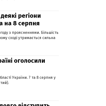
 деякі регіони
а на 8 серпня
огоду з проясненнями. Більшість
ному сході утримається сильна
країні оголосили
ласті України. 7 та 8 серпня у
тий).
адовго відступить