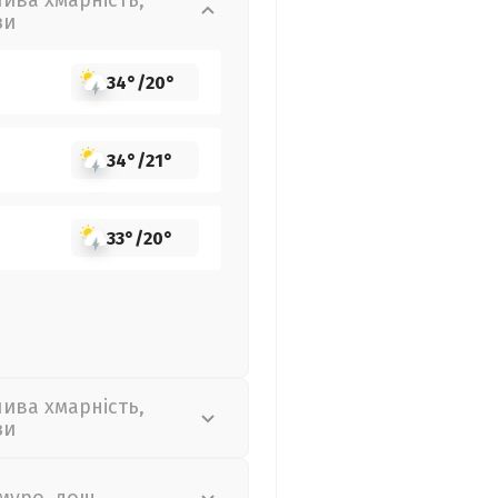
лива хмарність,
зи
34°
/
20°
34°
/
21°
33°
/
20°
лива хмарність,
зи