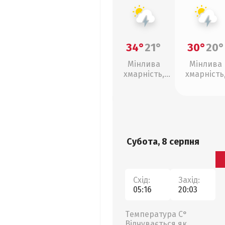
34°
21°
30°
20°
Мінлива
Мінлива
хмарність,
хмарність
грози
грози
Субота, 8 серпня
Схід:
Захід:
05:16
20:03
Температура С°
Відчувається як