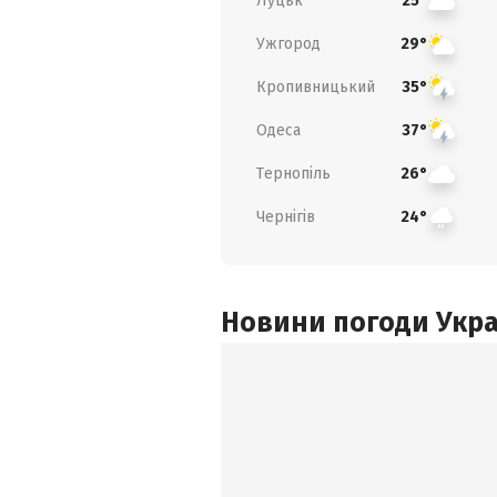
Луцьк
25°
Ужгород
29°
Кропивницький
35°
Одеса
37°
Тернопіль
26°
Чернігів
24°
Новини погоди Украї