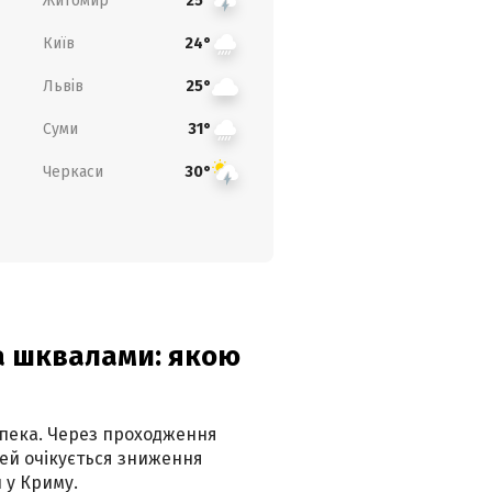
Житомир
25°
Київ
24°
Львів
25°
Суми
31°
Черкаси
30°
та шквалами: якою
спека. Через проходження
ей очікується зниження
 у Криму.