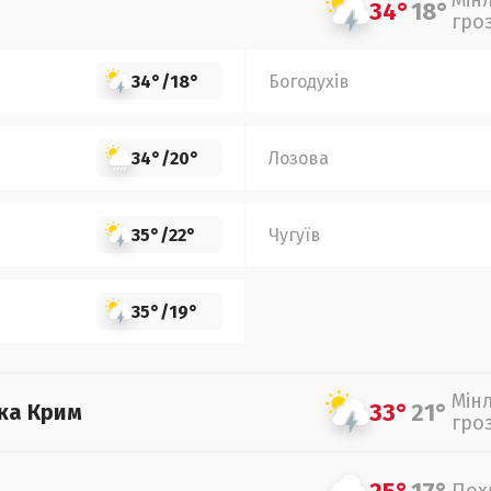
Мін
34°
18°
гро
34°
/
18°
Богодухів
34°
/
20°
Лозова
35°
/
22°
Чугуїв
35°
/
19°
Мін
33°
21°
ка Крим
гро