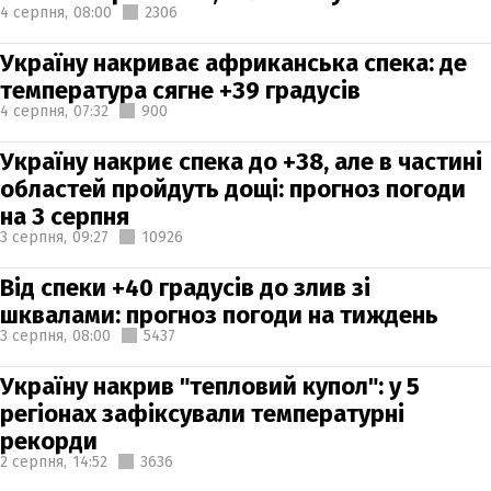
4 серпня,
08:00
2306
Україну накриває африканська спека: де
температура сягне +39 градусів
4 серпня,
07:32
900
Україну накриє спека до +38, але в частині
областей пройдуть дощі: прогноз погоди
на 3 серпня
3 серпня,
09:27
10926
Від спеки +40 градусів до злив зі
шквалами: прогноз погоди на тиждень
3 серпня,
08:00
5437
Україну накрив "тепловий купол": у 5
регіонах зафіксували температурні
рекорди
2 серпня,
14:52
3636