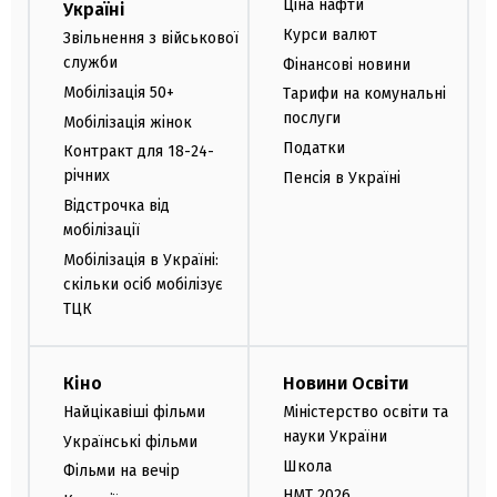
Ціна нафти
Україні
Курси валют
Звільнення з військової
служби
Фінансові новини
Мобілізація 50+
Тарифи на комунальні
послуги
Мобілізація жінок
Податки
Контракт для 18-24-
річних
Пенсія в Україні
Відстрочка від
мобілізації
Мобілізація в Україні:
скільки осіб мобілізує
ТЦК
Кіно
Новини Освіти
Найцікавіші фільми
Міністерство освіти та
науки України
Українські фільми
Школа
Фільми на вечір
НМТ 2026