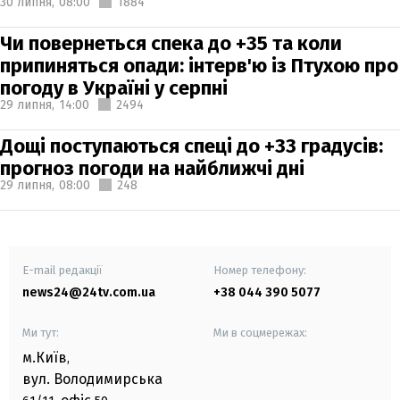
30 липня,
08:00
1884
Чи повернеться спека до +35 та коли
припиняться опади: інтерв'ю із Птухою про
погоду в Україні у серпні
29 липня,
14:00
2494
Дощі поступаються спеці до +33 градусів:
прогноз погоди на найближчі дні
29 липня,
08:00
248
E-mail редакції
Номер телефону:
news24@24tv.com.ua
+38 044 390 5077
Ми тут:
Ми в соцмережах:
м.Київ
,
вул. Володимирська