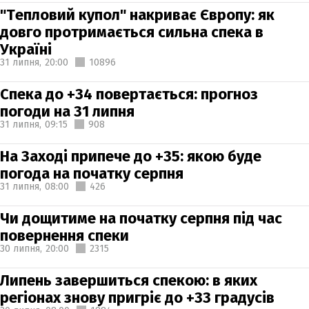
"Тепловий купол" накриває Європу: як
довго протримається сильна спека в
Україні
31 липня,
20:00
10896
Спека до +34 повертається: прогноз
погоди на 31 липня
31 липня,
09:15
908
На Заході припече до +35: якою буде
погода на початку серпня
31 липня,
08:00
426
Чи дощитиме на початку серпня під час
повернення спеки
30 липня,
20:00
2315
Липень завершиться спекою: в яких
регіонах знову пригріє до +33 градусів