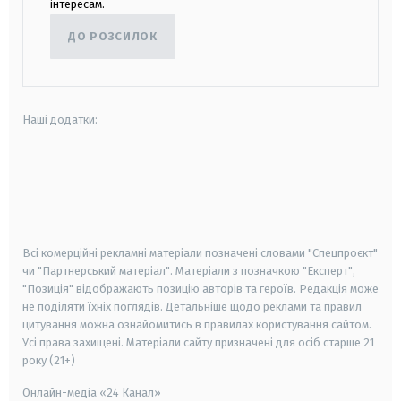
інтересам.
ДО РОЗСИЛОК
Наші додатки:
android
apple
smart tv
samsung smart tv
Всі комерційні рекламні матеріали позначені словами "Спецпроєкт"
чи "Партнерський матеріал". Матеріали з позначкою "Експерт",
"Позиція" відображають позицію авторів та героїв. Редакція може
не поділяти їхніх поглядів. Детальніше щодо реклами та правил
цитування можна ознайомитись в правилах користування сайтом.
Усі права захищені.
Матеріали сайту призначені для осіб старше
21
року (21+)
Онлайн-медіа «24 Канал»