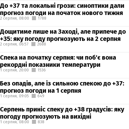
До +37 та локальні грози: синоптики дали
прогноз погоди на початок нового тижня
2 серпня,
08:00
1788
Дощитиме лише на Заході, але припече до
+35: яку погоду прогнозують на 2 серпня
2 серпня,
06:57
2688
Спека на початку серпня: чи поб'є вона
рекордні показники температури
1 серпня,
20:00
1536
Без опадів, але із сильною спекою до +37:
прогноз погоди на 1 серпня
1 серпня,
09:05
649
Серпень приніс спеку до +38 градусів: яку
погоду прогнозують на вихідні
1 серпня,
08:00
838