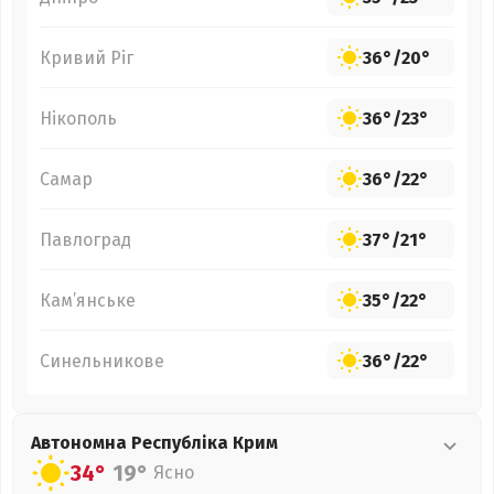
Кривий Ріг
36°
/
20°
Нікополь
36°
/
23°
Самар
36°
/
22°
Павлоград
37°
/
21°
Кам’янське
35°
/
22°
Синельникове
36°
/
22°
Автономна Республіка Крим
34°
19°
Ясно