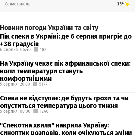
Севастополь
35°
Новини погоди України та світу
Пік спеки в Україні: де 6 серпня пригріє до
+38 градусів
6 серпня,
06:40
182
На Україну чекає пік африканської спеки:
коли температури стануть
комфортнішими
5 серпня,
20:00
5177
Спека не відступає: де будуть грози та чи
опуститься температура цього тижня
5 серпня,
08:00
1246
"Спекотна хвиля" накрила Україну:
синоптик розповів, коли очікуються зміни