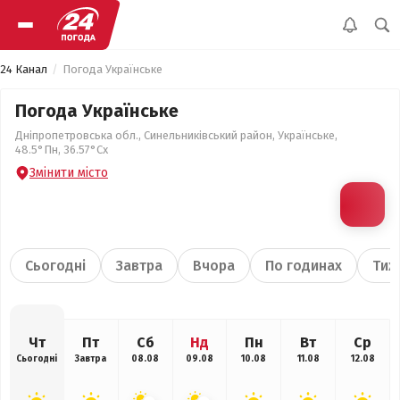
24 Канал
Погода Українське
Погода Українське
Дніпропетровська обл., Синельниківський район, Українське,
48.5°Пн, 36.57°Сх
Змінити місто
Сьогодні
Завтра
Вчора
По годинах
Тиж
Чт
Пт
Сб
Нд
Пн
Вт
Ср
Сьогодні
Завтра
08.08
09.08
10.08
11.08
12.08