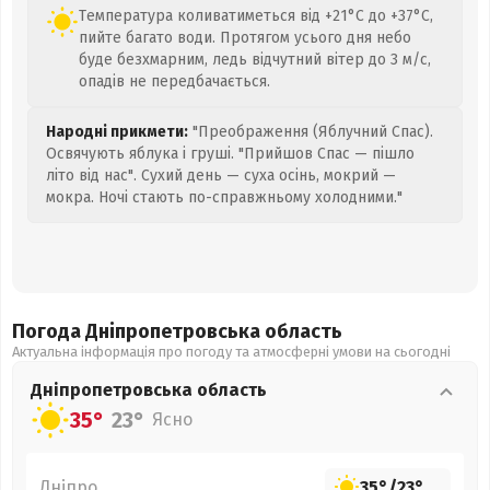
Температура коливатиметься від +21°C до +37°C,
пийте багато води. Протягом усього дня небо
буде безхмарним, ледь відчутний вітер до 3 м/с,
опадів не передбачається.
Народні прикмети:
"Преображення (Яблучний Спас).
Освячують яблука і груші. "Прийшов Спас — пішло
літо від нас". Сухий день — суха осінь, мокрий —
мокра. Ночі стають по-справжньому холодними."
Погода Дніпропетровська
область
Актуальна інформація про погоду та атмосферні умови на сьогодні
Дніпропетровська
область
35°
23°
Ясно
Дніпро
35°
/
23°