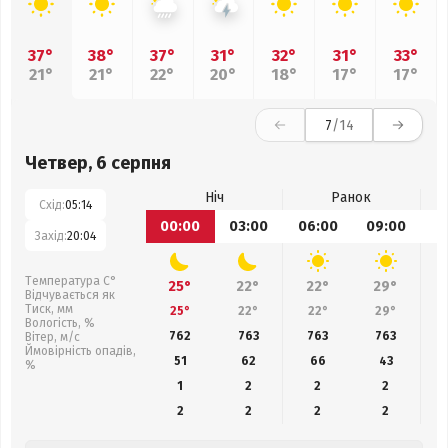
37°
38°
37°
31°
32°
31°
33°
21°
21°
22°
20°
18°
17°
17°
7
/14
Четвер, 6 серпня
Ніч
Ранок
Схід:
05:14
00:00
03:00
06:00
09:00
1
Захід:
20:04
Температура С°
25°
22°
22°
29°
Відчувається як
Тиск, мм
25°
22°
22°
29°
Вологість, %
762
763
763
763
Вітер, м/с
Ймовірність опадів,
51
62
66
43
%
1
2
2
2
2
2
2
2