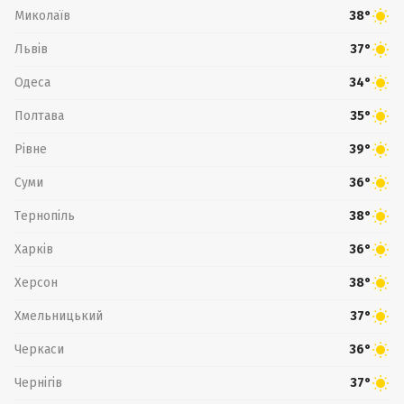
Миколаїв
38°
Львів
37°
Одеса
34°
Полтава
35°
Рівне
39°
Суми
36°
Тернопіль
38°
Харків
36°
Херсон
38°
Хмельницький
37°
Черкаси
36°
Чернігів
37°