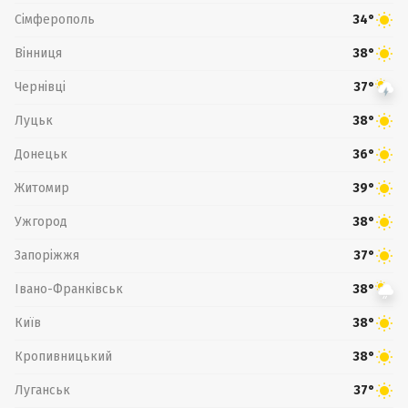
Сімферополь
34°
Вінниця
38°
Чернівці
37°
Луцьк
38°
Донецьк
36°
Житомир
39°
Ужгород
38°
Запоріжжя
37°
Івано-Франківськ
38°
Київ
38°
Кропивницький
38°
Луганськ
37°