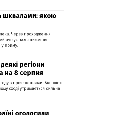
та шквалами: якою
спека. Через проходження
ей очікується зниження
 у Криму.
 деякі регіони
а на 8 серпня
огоду з проясненнями. Більшість
ному сході утримається сильна
країні оголосили