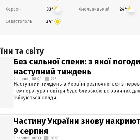
Херсон
Хмельницький
33°
24°
Севастополь
34°
ни та світу
Без сильної спеки: з якої пого
наступний тиждень
9 серпня,
08:00
278
Наступний тиждень в Україні розпочнеться з перев
Температура повітря буде близькою до звичних для
очікуються опади.
Частину України знову накриют
9 серпня
9 серпня,
06:33
2030