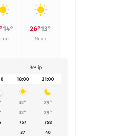
°
14°
26°
13°
Ясно
Ясно
Вечір
00
18:00
21:00
°
32°
29°
°
32°
29°
6
757
758
37
40