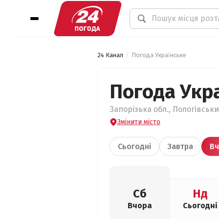
24 Канал
Погода Українське
Погода Укр
Запорізька обл., Пологівськи
Змінити місто
Сьогодні
Завтра
Вч
Сб
Нд
Вчора
Сьогодні