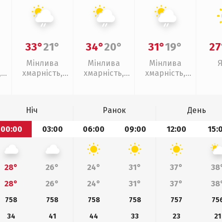
33°
21°
34°
20°
31°
19°
27
Мінлива
Мінлива
Мінлива
,
хмарність,
хмарність,
хмарність,
ощ
слабкий дощ
слабкий дощ
слабкий дощ
Ніч
Ранок
День
00:00
03:00
06:00
09:00
12:00
15:
28°
26°
24°
31°
37°
38
28°
26°
24°
31°
37°
38
758
758
758
758
757
75
34
41
44
33
23
21