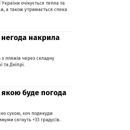
ї України очікується тепла та
зи, а також утримається спека
: негода накрила
и з пляжів через складну
 та Дніпрі.
и: якою буде погода
но сухою, хоч подекуди
муми сягнуть +33 градусів.