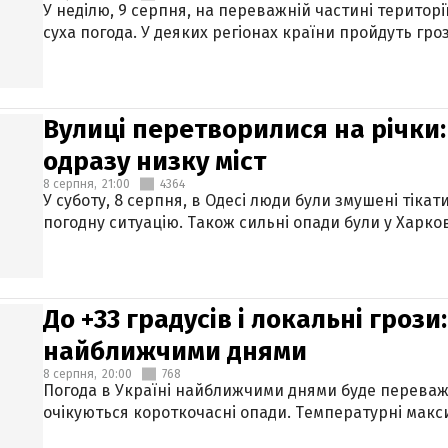
У неділю, 9 серпня, на переважній частині територі
суха погода. У деяких регіонах країни пройдуть гро
Вулиці перетворилися на річки
одразу низку міст
8 серпня,
21:00
4364
У суботу, 8 серпня, в Одесі люди були змушені тікат
погодну ситуацію. Також сильні опади були у Харкові
До +33 градусів і локальні гроз
найближчими днями
8 серпня,
20:00
768
Погода в Україні найближчими днями буде переваж
очікуються короткочасні опади. Температурні макси