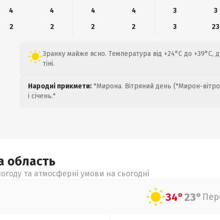
4
4
4
4
3
3
2
2
2
2
3
23
Зранку майже ясно. Температура від +24°C до +39°C, 
тіні.
Народні прикмети:
"Мирона. Вітряний день ("Мирон-вітро
і січень."
ка
область
огоду та атмосферні умови на сьогодні
34°
23°
Пер