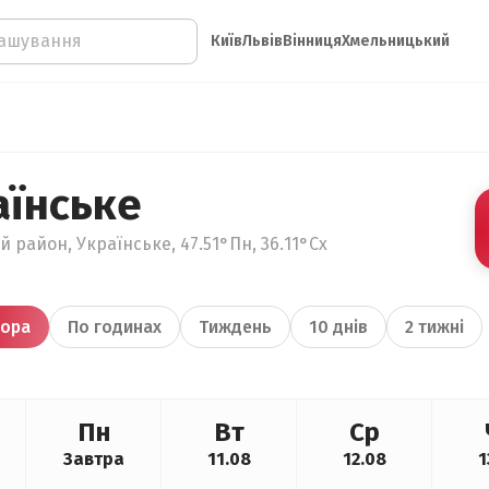
Київ
Львів
Вінниця
Хмельницький
аїнське
й район, Українське, 47.51°Пн, 36.11°Сх
ора
По годинах
Тиждень
10 днів
2 тижні
Пн
Вт
Ср
Завтра
11.08
12.08
1