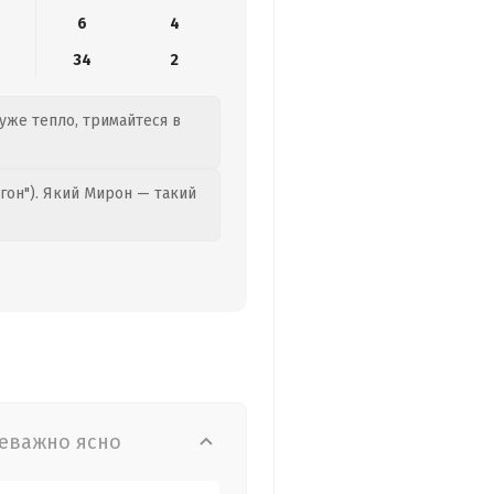
6
4
34
2
дуже тепло, тримайтеся в
гон"). Який Мирон — такий
еважно ясно