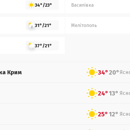
34°
/
23°
Василівка
31°
/
21°
Мелітополь
37°
/
21°
34°
20°
ка Крим
Ясн
24°
13°
Ясн
25°
12°
Ясн