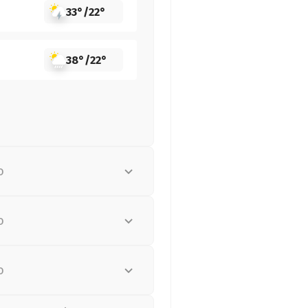
33°
/
22°
38°
/
22°
о
о
о