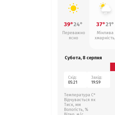
39°
24°
37°
21°
Переважно
Мінлива
ясно
хмарність
слабкий д
Субота, 8 серпня
Схід:
Захід:
05:21
19:59
Температура С°
Відчувається як
Тиск, мм
Вологість, %
Вітер, м/с