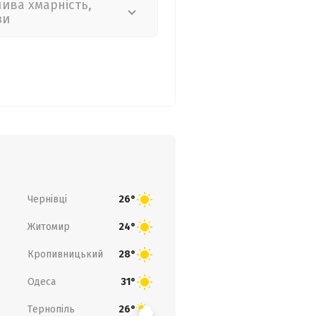
лива хмарність,
зи
Чернівці
26°
Житомир
24°
Кропивницький
28°
Одеса
31°
Тернопіль
26°