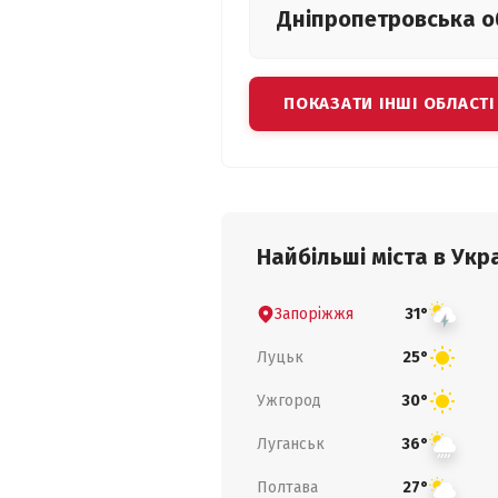
Дніпропетровська
о
ПОКАЗАТИ ІНШІ ОБЛАСТІ
Найбільші міста в Укра
Запоріжжя
31°
Луцьк
25°
Ужгород
30°
Луганськ
36°
Полтава
27°