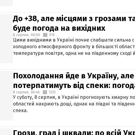
До +38, але місцями з грозами 
буде погода на вихідних
8 серпня,
08:00
976
Цими вихідними в Україні почне слабшати сильна 
холодного атмосферного фронту в більшості област
температури повітря, одна не на південному сході й
Похолодання йде в Україну, але
потерпатимуть від спеки: погод
8 серпня,
06:46
1335
У суботу, 8 серпня, в Україні прогнозують хмарну п
областей накриють дощі, однак на півдні та півден
спека.
Грози, град і шквали: по всій У