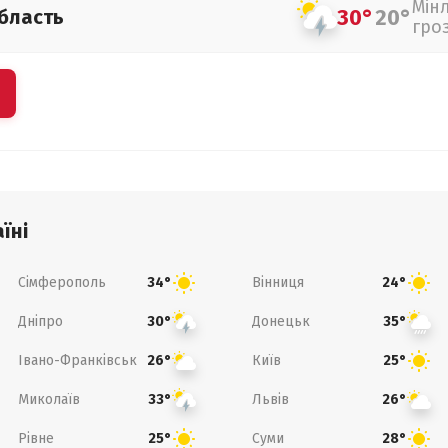
Мін
30°
20°
бласть
гро
їні
Сімферополь
Вінниця
34°
24°
Дніпро
Донецьк
30°
35°
Івано-Франківськ
Київ
26°
25°
Миколаїв
Львів
33°
26°
Рівне
Суми
25°
28°