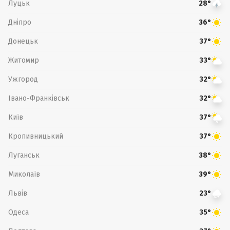
Луцьк
28°
Дніпро
36°
Донецьк
37°
Житомир
33°
Ужгород
32°
Івано-Франківськ
32°
Київ
37°
Кропивницький
37°
Луганськ
38°
Миколаїв
39°
Львів
23°
Одеса
35°