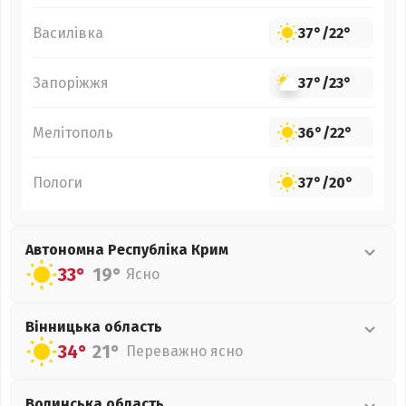
Василівка
37°
/
22°
Запоріжжя
37°
/
23°
Мелітополь
36°
/
22°
Пологи
37°
/
20°
Автономна Республіка Крим
33°
19°
Ясно
Вінницька
область
34°
21°
Переважно ясно
Волинська
область