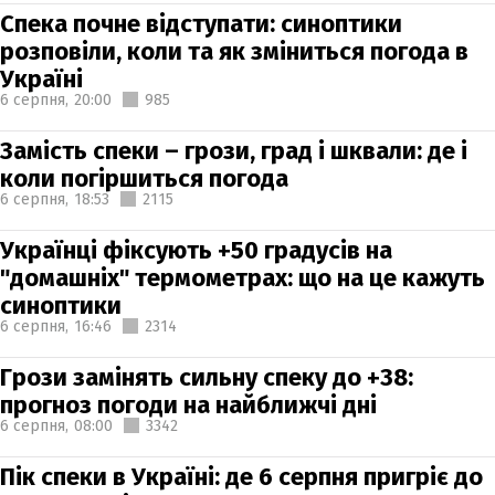
Спека почне відступати: синоптики
розповіли, коли та як зміниться погода в
Україні
6 серпня,
20:00
985
Замість спеки – грози, град і шквали: де і
коли погіршиться погода
6 серпня,
18:53
2115
Українці фіксують +50 градусів на
"домашніх" термометрах: що на це кажуть
синоптики
6 серпня,
16:46
2314
Грози замінять сильну спеку до +38:
прогноз погоди на найближчі дні
6 серпня,
08:00
3342
Пік спеки в Україні: де 6 серпня пригріє до