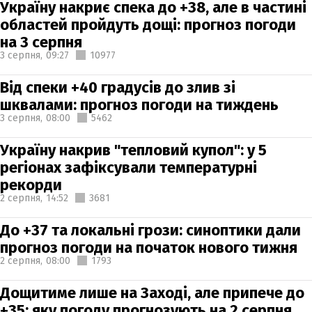
Україну накриє спека до +38, але в частині
областей пройдуть дощі: прогноз погоди
на 3 серпня
3 серпня,
09:27
10977
Від спеки +40 градусів до злив зі
шквалами: прогноз погоди на тиждень
3 серпня,
08:00
5462
Україну накрив "тепловий купол": у 5
регіонах зафіксували температурні
рекорди
2 серпня,
14:52
3681
До +37 та локальні грози: синоптики дали
прогноз погоди на початок нового тижня
2 серпня,
08:00
1793
Дощитиме лише на Заході, але припече до
+35: яку погоду прогнозують на 2 серпня