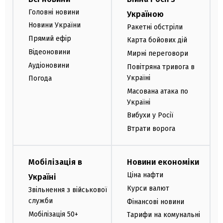
Головні новини
Україною
Новини України
Ракетні обстріли
Прямий ефір
Карта бойових дій
Відеоновини
Мирні переговори
Аудіоновини
Повітряна тривога в
Україні
Погода
Масована атака по
Україні
Вибухи у Росії
Втрати ворога
Мобілізація в
Новини економіки
Ціна нафти
Україні
Курси валют
Звільнення з військової
служби
Фінансові новини
Мобілізація 50+
Тарифи на комунальні