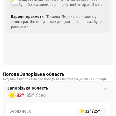
буде безхмарним, ледь відчутний вітер до 5 м/с.
Народні прикмети:
"Пимена. Лелеки відлітають у
теплі краї. Якщо відлетіли до цього дня — зима буде
ранньою."
Погода Запорізька
область
Актуальна інформація про погоду та атмосферні умови на сьогодні
Запорізька
область
32°
25°
Ясно
Бердянськ
32°
/
25°