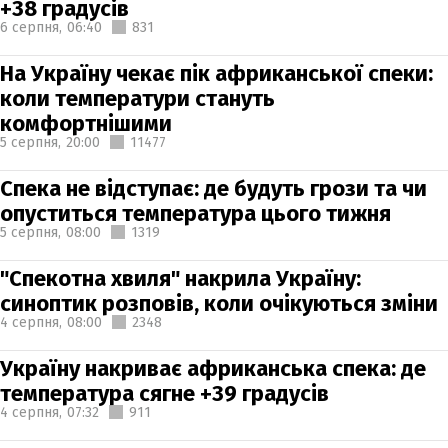
+38 градусів
6 серпня,
06:40
831
На Україну чекає пік африканської спеки:
коли температури стануть
комфортнішими
5 серпня,
20:00
11477
Спека не відступає: де будуть грози та чи
опуститься температура цього тижня
5 серпня,
08:00
1319
"Спекотна хвиля" накрила Україну:
синоптик розповів, коли очікуються зміни
4 серпня,
08:00
2348
Україну накриває африканська спека: де
температура сягне +39 градусів
4 серпня,
07:32
911