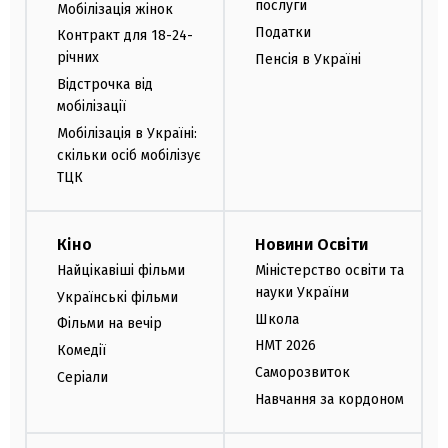
послуги
Мобілізація жінок
Податки
Контракт для 18-24-
річних
Пенсія в Україні
Відстрочка від
мобілізації
Мобілізація в Україні:
скільки осіб мобілізує
ТЦК
Кіно
Новини Освіти
Найцікавіші фільми
Міністерство освіти та
науки України
Українські фільми
Школа
Фільми на вечір
НМТ 2026
Комедії
Саморозвиток
Серіали
Навчання за кордоном