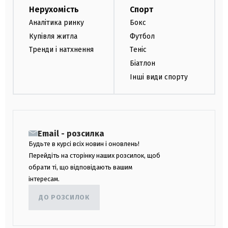
Нерухомість
Спорт
Аналітика ринку
Бокс
Купівля житла
Футбол
Тренди і натхнення
Теніс
Біатлон
Інші види спорту
Email - розсилка
Будьте в курсі всіх новин і оновлень!
Перейдіть на сторінку наших розсилок, щоб
обрати ті, що відповідають вашим
інтересам.
ДО РОЗСИЛОК