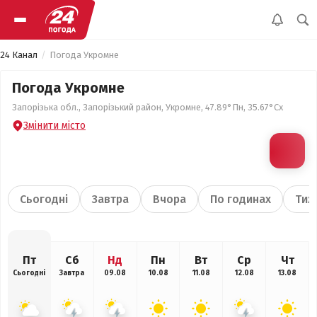
24 Канал
Погода Укромне
Погода Укромне
Запорізька обл., Запорізький район, Укромне, 47.89°Пн, 35.67°Сх
Змінити місто
Сьогодні
Завтра
Вчора
По годинах
Тиж
Пт
Сб
Нд
Пн
Вт
Ср
Чт
Сьогодні
Завтра
09.08
10.08
11.08
12.08
13.08