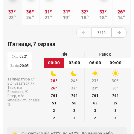
37°
36°
31°
31°
32°
33°
26°
22°
24°
21°
19°
18°
18°
14°
7
/14
П'ятниця, 7 серпня
Ніч
Ранок
Схід:
05:21
00:00
03:00
06:00
09:00
1
Захід:
20:05
Температура С°
26°
24°
23°
30°
Відчувається як
Тиск, мм
26°
24°
23°
30°
Вологість, %
761
761
761
761
Вітер, м/с
Ймовірність опадів,
53
58
63
35
%
2
2
3
3
2
2
2
2
Очікується від +22°C до +37°C. До вечора небо