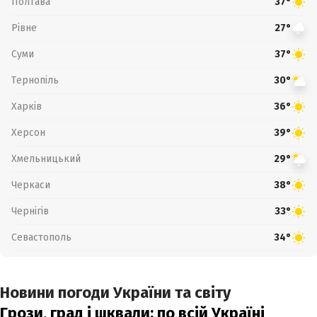
Полтава
37°
Рівне
27°
Суми
37°
Тернопіль
30°
Харків
36°
Херсон
39°
Хмельницький
29°
Черкаси
38°
Чернігів
33°
Севастополь
34°
Новини погоди України та світу
Грози, град і шквали: по всій Україні