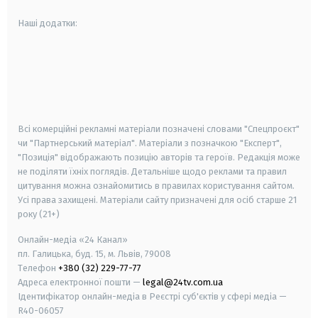
Наші додатки:
android
apple
smart tv
samsung smart tv
Всі комерційні рекламні матеріали позначені словами "Спецпроєкт"
чи "Партнерський матеріал". Матеріали з позначкою "Експерт",
"Позиція" відображають позицію авторів та героїв. Редакція може
не поділяти їхніх поглядів. Детальніше щодо реклами та правил
цитування можна ознайомитись в правилах користування сайтом.
Усі права захищені.
Матеріали сайту призначені для осіб старше
21
року (21+)
Онлайн-медіа «24 Канал»
пл. Галицька, буд. 15, м. Львів, 79008
Телефон
+380 (32) 229-77-77
Адреса електронної пошти —
legal@24tv.com.ua
Ідентифікатор онлайн-медіа в Реєстрі суб'єктів у сфері медіа —
R40-06057