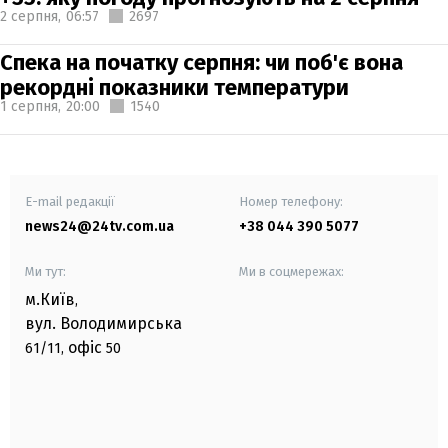
2 серпня,
06:57
2697
Спека на початку серпня: чи поб'є вона
рекордні показники температури
1 серпня,
20:00
1540
E-mail редакції
Номер телефону:
news24@24tv.com.ua
+38 044 390 5077
Ми тут:
Ми в соцмережах:
м.Київ
,
вул. Володимирська
офіс
61/11,
50