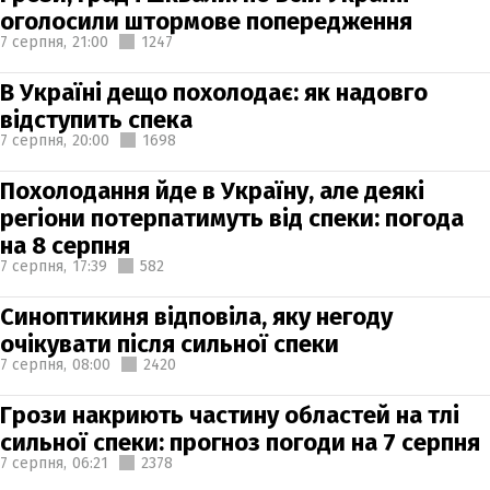
оголосили штормове попередження
7 серпня,
21:00
1247
В Україні дещо похолодає: як надовго
відступить спека
7 серпня,
20:00
1698
Похолодання йде в Україну, але деякі
регіони потерпатимуть від спеки: погода
на 8 серпня
7 серпня,
17:39
582
Синоптикиня відповіла, яку негоду
очікувати після сильної спеки
7 серпня,
08:00
2420
Грози накриють частину областей на тлі
сильної спеки: прогноз погоди на 7 серпня
7 серпня,
06:21
2378