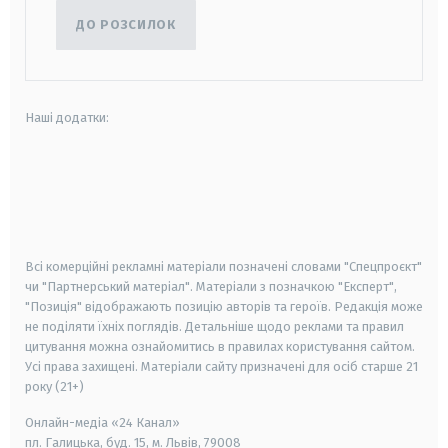
ДО РОЗСИЛОК
Наші додатки:
android
apple
smart tv
samsung smart tv
Всі комерційні рекламні матеріали позначені словами "Спецпроєкт"
чи "Партнерський матеріал". Матеріали з позначкою "Експерт",
"Позиція" відображають позицію авторів та героїв. Редакція може
не поділяти їхніх поглядів. Детальніше щодо реклами та правил
цитування можна ознайомитись в правилах користування сайтом.
Усі права захищені.
Матеріали сайту призначені для осіб старше
21
року (21+)
Онлайн-медіа «24 Канал»
пл. Галицька, буд. 15, м. Львів, 79008