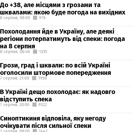
До +38, але місцями з грозами та
шквалами: якою буде погода на вихідних
8 серпня,
08:00
976
Похолодання йде в Україну, але деякі
регіони потерпатимуть від спеки: погода
на 8 серпня
8 серпня,
06:46
1335
Грози, град і шквали: по всій Україні
оголосили штормове попередження
7 серпня,
21:00
1958
В Україні дещо похолодає: як надовго
відступить спека
7 серпня,
20:00
9322
Синоптикиня відповіла, яку негоду
очікувати після сильної спеки
7 серпня,
08:00
2442