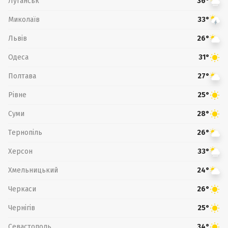
Луганськ
36°
Миколаїв
33°
Львів
26°
Одеса
31°
Полтава
27°
Рівне
25°
Суми
28°
Тернопіль
26°
Херсон
33°
Хмельницький
24°
Черкаси
26°
Чернігів
25°
Севастополь
34°