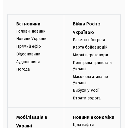
Всі новини
Війна Росії з
Головні новини
Україною
Новини України
Ракетні обстріли
Прямий ефір
Карта бойових дій
Відеоновини
Мирні переговори
Аудіоновини
Повітряна тривога в
Україні
Погода
Масована атака по
Україні
Вибухи у Росії
Втрати ворога
Мобілізація в
Новини економіки
Ціна нафти
Україні