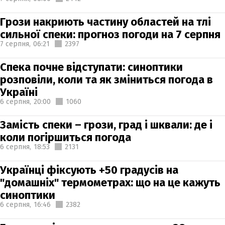
Грози накриють частину областей на тлі
сильної спеки: прогноз погоди на 7 серпня
7 серпня,
06:21
2397
Спека почне відступати: синоптики
розповіли, коли та як зміниться погода в
Україні
6 серпня,
20:00
1060
Замість спеки – грози, град і шквали: де і
коли погіршиться погода
6 серпня,
18:53
2131
Українці фіксують +50 градусів на
"домашніх" термометрах: що на це кажуть
синоптики
6 серпня,
16:46
2382