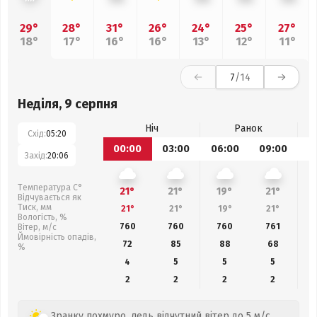
29°
28°
31°
26°
24°
25°
27°
18°
17°
16°
16°
13°
12°
11°
7
/14
Неділя, 9 серпня
Ніч
Ранок
Схід:
05:20
00:00
03:00
06:00
09:00
1
Захід:
20:06
Температура С°
21°
21°
19°
21°
Відчувається як
Тиск, мм
21°
21°
19°
21°
Вологість, %
760
760
760
761
Вітер, м/с
Ймовірність опадів,
72
85
88
68
%
4
5
5
5
2
2
2
2
Зранку похмуро, ледь відчутний вітер до 5 м/с.