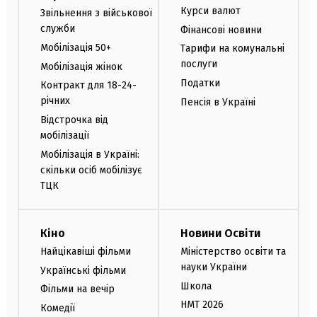
Курси валют
Звільнення з військової
служби
Фінансові новини
Мобілізація 50+
Тарифи на комунальні
послуги
Мобілізація жінок
Податки
Контракт для 18-24-
річних
Пенсія в Україні
Відстрочка від
мобілізації
Мобілізація в Україні:
скільки осіб мобілізує
ТЦК
Кіно
Новини Освіти
Найцікавіші фільми
Міністерство освіти та
науки України
Українські фільми
Школа
Фільми на вечір
НМТ 2026
Комедії