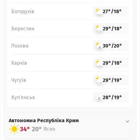
Богодухів
27°
/
18°
Берестин
29°
/
18°
Лозова
30°
/
20°
Харків
29°
/
18°
Чугуїв
29°
/
19°
Куп’янськ
28°
/
19°
Автономна Республіка Крим
34°
20°
Ясно