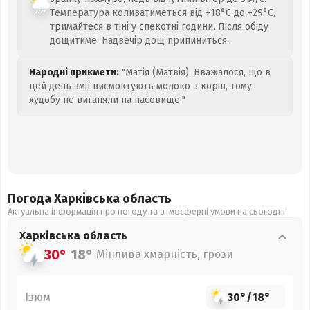
Температура коливатиметься від +18°C до +29°C,
тримайтеся в тіні у спекотні години. Після обіду
дощитиме. Надвечір дощ припиниться.
Народні прикмети:
"Матія (Матвія). Вважалося, що в
цей день змії висмоктують молоко з корів, тому
худобу не виганяли на пасовище."
Погода Харківська
область
Актуальна інформація про погоду та атмосферні умови на сьогодні
Харківська
область
30°
18°
Мінлива хмарність, грози
Ізюм
30°
/
18°