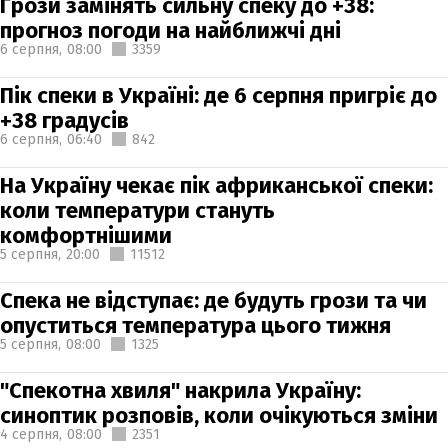
Грози замінять сильну спеку до +38:
прогноз погоди на найближчі дні
6 серпня,
08:00
3359
Пік спеки в Україні: де 6 серпня пригріє до
+38 градусів
6 серпня,
06:40
842
На Україну чекає пік африканської спеки:
коли температури стануть
комфортнішими
5 серпня,
20:00
11512
Спека не відступає: де будуть грози та чи
опуститься температура цього тижня
5 серпня,
08:00
1325
"Спекотна хвиля" накрила Україну:
синоптик розповів, коли очікуються зміни
4 серпня,
08:00
2351