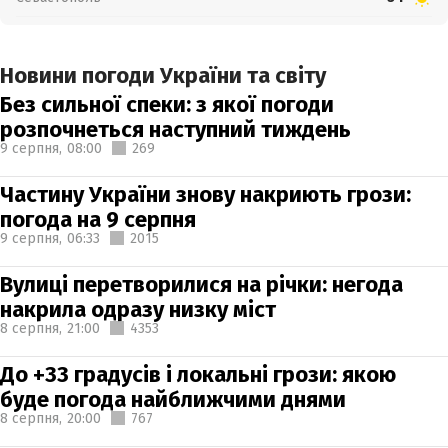
Новини погоди України та світу
Без сильної спеки: з якої погоди
розпочнеться наступний тиждень
9 серпня,
08:00
269
Частину України знову накриють грози:
погода на 9 серпня
9 серпня,
06:33
2015
Вулиці перетворилися на річки: негода
накрила одразу низку міст
8 серпня,
21:00
4353
До +33 градусів і локальні грози: якою
буде погода найближчими днями
8 серпня,
20:00
767