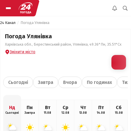
24 Канал
Погода Улянівка
Погода Улянівка
Харківська обл., Берестинський район, Улянівка, 49.36°Пн, 35.51°Сх
Змінити місто
Сьогодні
Завтра
Вчора
По годинах
Тиж
Нд
Пн
Вт
Ср
Чт
Пт
Сб
Сьогодні
Завтра
11.08
12.08
13.08
14.08
15.08