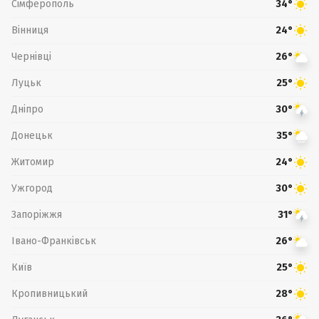
Сімферополь
34°
Вінниця
24°
Чернівці
26°
Луцьк
25°
Дніпро
30°
Донецьк
35°
Житомир
24°
Ужгород
30°
Запоріжжя
31°
Івано-Франківськ
26°
Київ
25°
Кропивницький
28°