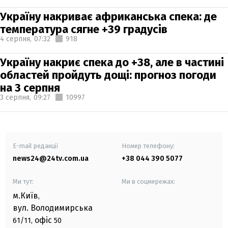
Україну накриває африканська спека: де
температура сягне +39 градусів
4 серпня,
07:32
918
Україну накриє спека до +38, але в частині
областей пройдуть дощі: прогноз погоди
на 3 серпня
3 серпня,
09:27
10997
E-mail редакції
Номер телефону:
news24@24tv.com.ua
+38 044 390 5077
Ми тут:
Ми в соцмережах:
м.Київ
,
вул. Володимирська
офіс
61/11,
50