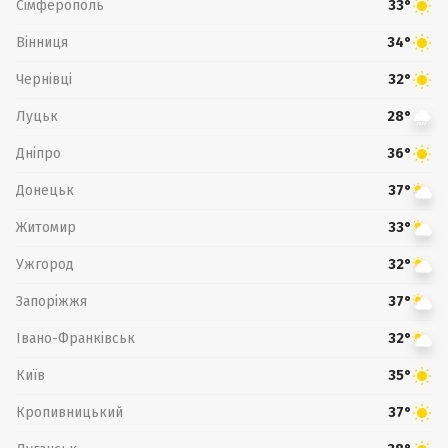
Сімферополь
33°
Вінниця
34°
Чернівці
32°
Луцьк
28°
Дніпро
36°
Донецьк
37°
Житомир
33°
Ужгород
32°
Запоріжжя
37°
Івано-Франківськ
32°
Київ
35°
Кропивницький
37°