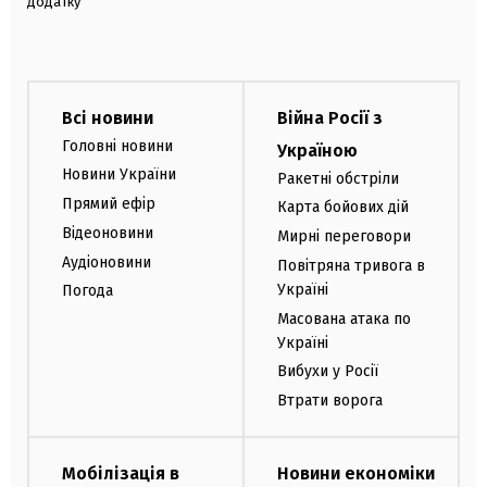
додатку
Всі новини
Війна Росії з
Головні новини
Україною
Новини України
Ракетні обстріли
Прямий ефір
Карта бойових дій
Відеоновини
Мирні переговори
Аудіоновини
Повітряна тривога в
Україні
Погода
Масована атака по
Україні
Вибухи у Росії
Втрати ворога
Мобілізація в
Новини економіки