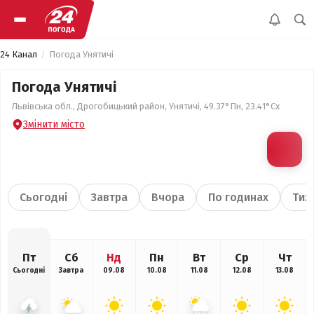
24 Канал
Погода Унятичі
Погода Унятичі
Львівська обл., Дрогобицький район, Унятичі, 49.37°Пн, 23.41°Сх
Змінити місто
Сьогодні
Завтра
Вчора
По годинах
Тиж
Пт
Сб
Нд
Пн
Вт
Ср
Чт
Сьогодні
Завтра
09.08
10.08
11.08
12.08
13.08