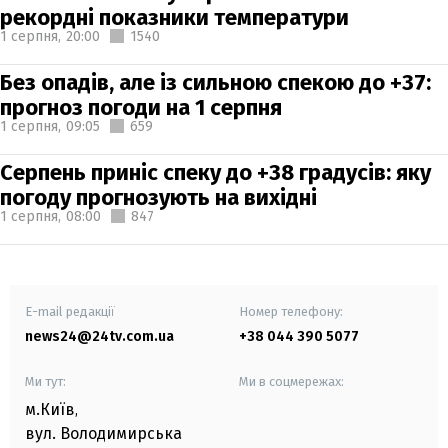
рекордні показники температури
1 серпня,
20:00
1540
Без опадів, але із сильною спекою до +37:
прогноз погоди на 1 серпня
1 серпня,
09:05
659
Серпень приніс спеку до +38 градусів: яку
погоду прогнозують на вихідні
1 серпня,
08:00
847
E-mail редакції
Номер телефону:
news24@24tv.com.ua
+38 044 390 5077
Ми тут:
Ми в соцмережах:
м.Київ
,
вул. Володимирська