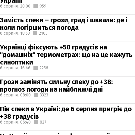
Україні
6 серпня,
20:00
959
Замість спеки – грози, град і шквали: де і
коли погіршиться погода
6 серпня,
18:53
2103
Українці фіксують +50 градусів на
"домашніх" термометрах: що на це кажуть
синоптики
6 серпня,
16:46
2256
Грози замінять сильну спеку до +38:
прогноз погоди на найближчі дні
6 серпня,
08:00
3323
Пік спеки в Україні: де 6 серпня пригріє до
+38 градусів
6 серпня,
06:40
827