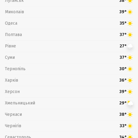
Луганськ
38°
Миколаїв
39°
Одеса
35°
Полтава
37°
Рівне
27°
Суми
37°
Тернопіль
30°
Харків
36°
Херсон
39°
Хмельницький
29°
Черкаси
38°
Чернігів
33°
Севастополь
34°