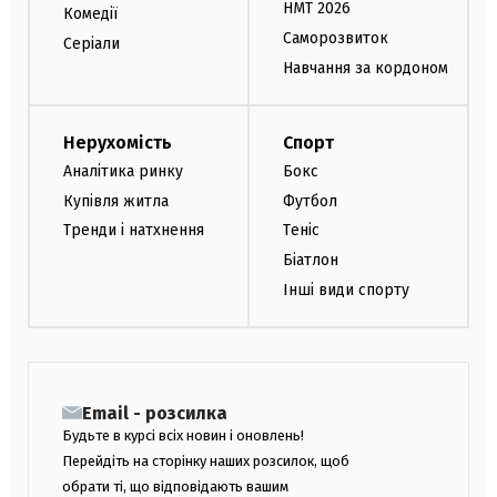
НМТ 2026
Комедії
Саморозвиток
Серіали
Навчання за кордоном
Нерухомість
Спорт
Аналітика ринку
Бокс
Купівля житла
Футбол
Тренди і натхнення
Теніс
Біатлон
Інші види спорту
Email - розсилка
Будьте в курсі всіх новин і оновлень!
Перейдіть на сторінку наших розсилок, щоб
обрати ті, що відповідають вашим