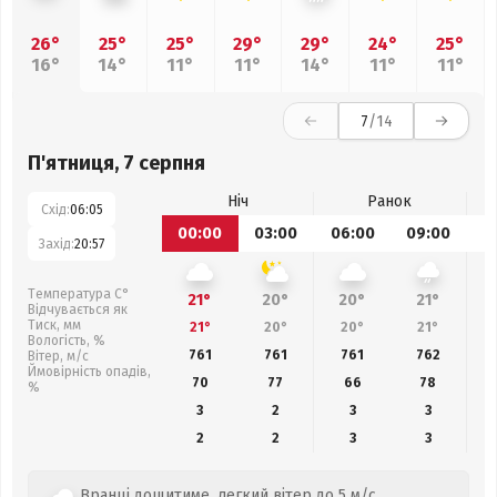
26°
25°
25°
29°
29°
24°
25°
16°
14°
11°
11°
14°
11°
11°
7
/14
П'ятниця, 7 серпня
Ніч
Ранок
Схід:
06:05
00:00
03:00
06:00
09:00
1
Захід:
20:57
Температура С°
21°
20°
20°
21°
Відчувається як
Тиск, мм
21°
20°
20°
21°
Вологість, %
761
761
761
762
Вітер, м/с
Ймовірність опадів,
70
77
66
78
%
3
2
3
3
2
2
3
3
Вранці дощитиме, легкий вітер до 5 м/с,