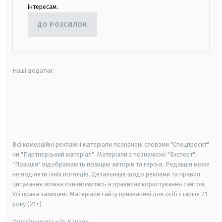
інтересам.
ДО РОЗСИЛОК
Наші додатки:
android
apple
smart tv
samsung smart tv
Всі комерційні рекламні матеріали позначені словами "Спецпроєкт"
чи "Партнерський матеріал". Матеріали з позначкою "Експерт",
"Позиція" відображають позицію авторів та героїв. Редакція може
не поділяти їхніх поглядів. Детальніше щодо реклами та правил
цитування можна ознайомитись в правилах користування сайтом.
Усі права захищені.
Матеріали сайту призначені для осіб старше
21
року (21+)
Онлайн-медіа «24 Канал»