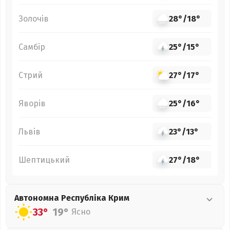
Золочів
28°
/
18°
Самбір
25°
/
15°
Стрий
27°
/
17°
Яворів
25°
/
16°
Львів
23°
/
13°
Шептицький
27°
/
18°
Автономна Республіка Крим
33°
19°
Ясно