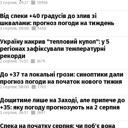
3 серпня,
09:27
10956
Від спеки +40 градусів до злив зі
шквалами: прогноз погоди на тиждень
3 серпня,
08:00
5460
Україну накрив "тепловий купол": у 5
регіонах зафіксували температурні
рекорди
2 серпня,
14:52
3679
До +37 та локальні грози: синоптики дали
прогноз погоди на початок нового тижня
2 серпня,
08:00
1793
Дощитиме лише на Заході, але припече до
+35: яку погоду прогнозують на 2 серпня
2 серпня,
06:57
2697
Спека на початку серпня: чи поб'є вона