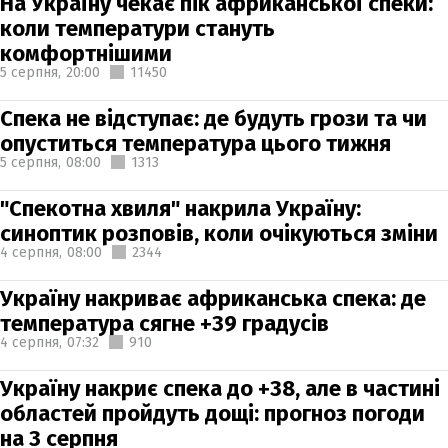
На Україну чекає пік африканської спеки:
коли температури стануть
комфортнішими
5 серпня,
20:00
11450
Спека не відступає: де будуть грози та чи
опуститься температура цього тижня
5 серпня,
08:00
1313
"Спекотна хвиля" накрила Україну:
синоптик розповів, коли очікуються зміни
4 серпня,
08:00
2344
Україну накриває африканська спека: де
температура сягне +39 градусів
4 серпня,
07:32
910
Україну накриє спека до +38, але в частині
областей пройдуть дощі: прогноз погоди
на 3 серпня